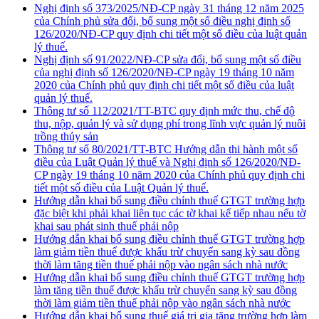
Nghị định số 373/2025/NĐ-CP ngày 31 tháng 12 năm 2025
của Chính phủ sửa đổi, bổ sung một số điều nghị định số
126/2020/NĐ-CP quy định chi tiết một số điều của luật quản
lý thuế.
Nghị định số 91/2022/NĐ-CP sửa đổi, bổ sung một số điều
của nghị định số 126/2020/NĐ-CP ngày 19 tháng 10 năm
2020 của Chính phủ quy định chi tiết một số điều của luật
quản lý thuế.
Thông tư số 112/2021/TT-BTC quy định mức thu, chế độ
thu, nộp, quản lý và sử dụng phí trong lĩnh vực quản lý nuôi
trồng thủy sản
Thông tư số 80/2021/TT-BTC Hướng dẫn thi hành một số
điều của Luật Quản lý thuế và Nghị định số 126/2020/NĐ-
CP ngày 19 tháng 10 năm 2020 của Chính phủ quy định chi
tiết một số điều của Luật Quản lý thuế.
Hướng dẫn khai bổ sung điều chỉnh thuế GTGT trường hợp
đặc biệt khi phải khai liên tục các tờ khai kế tiếp nhau nếu tờ
khai sau phát sinh thuế phải nộp
Hướng dẫn khai bổ sung điều chỉnh thuế GTGT trường hợp
làm giảm tiền thuế được khấu trừ chuyển sang kỳ sau đồng
thời làm tăng tiền thuế phải nộp vào ngân sách nhà nước
Hướng dẫn khai bổ sung điều chỉnh thuế GTGT trường hợp
làm tăng tiền thuế được khấu trừ chuyển sang kỳ sau đồng
thời làm giảm tiền thuế phải nộp vào ngân sách nhà nước
Hướng dẫn khai bổ sung thuế giá trị gia tăng trường hợp làm