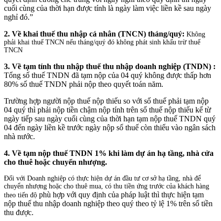
cuối cùng của thời hạn được tính là ngày làm việc liền kề sau ngày
nghỉ đó.”
2. Về khai thuế thu nhập cá nhân (TNCN) tháng/quý:
Không
phải khai thuế TNCN nếu tháng/quý đó không phát sinh khấu trừ thuế
TNCN
3. Về tạm tính thu nhập thuế thu nhập doanh nghiệp (TNDN) :
Tổng số thuế TNDN đã tạm nộp của 04 quý không được thấp hơn
80% số thuế TNDN phải nộp theo quyết toán năm.
Trường hợp người nộp thuế nộp thiếu so với số thuế phải tạm nộp
04 quý thì phải nộp tiền chậm nộp tính trên số thuế nộp thiếu kể từ
ngày tiếp sau ngày cuối cùng của thời hạn tạm nộp thuế TNDN quý
04 đến ngày liền kề trước ngày nộp số thuế còn thiếu vào ngân sách
nhà nước.
4. Về tạm nộp thuế TNDN 1% khi làm dự án hạ tầng, nhà cửa
cho thuê hoặc chuyển nhượng.
Đối với Doanh nghiệp có thực hiện dự án đầu tư cơ sở hạ tầng, nhà để
chuyển nhượng hoặc cho thuê mua, có thu tiền ứng trước của khách hàng
phù hợp với quy định của pháp luật thì thực hiện tạm
theo tiến độ
nộp thuế thu nhập doanh nghiệp theo quý theo tỷ lệ 1% trên số tiền
thu được.