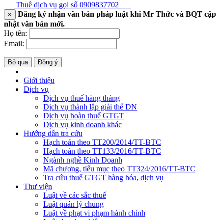
Thuê dịch vụ gọi số
0909837702
Đăng ký nhận văn bản pháp luật khi Mr Thức và BQT cập
×
nhật văn bản mới.
Họ tên:
Email:
Bỏ qua
Đồng ý
Giới thiệu
Dịch vụ
Dịch vụ thuế hàng tháng
Dịch vụ thành lập giải thể DN
Dịch vụ hoàn thuế GTGT
Dịch vụ kinh doanh khác
Hướng dẫn tra cứu
Hạch toán theo TT200/2014/TT-BTC
Hạch toán theo TT133/2016/TT-BTC
Ngành nghề Kinh Doanh
Mã chương, tiểu mục theo TT324/2016/TT-BTC
Tra cứu thuế GTGT hàng hóa, dịch vụ
Thư viện
Luật về các sắc thuế
Luật quản lý chung
Luật về phạt vi phạm hành chính