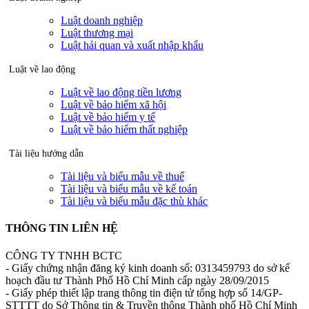
Luật doanh nghiệp
Luật thương mại
Luật hải quan và xuất nhập khẩu
Luật về lao động
Luật về lao động tiền lương
Luật về bảo hiểm xã hội
Luật về bảo hiểm y tế
Luật về bảo hiểm thất nghiệp
Tài liệu hướng dẫn
Tài liệu và biểu mẫu về thuế
Tài liệu và biểu mẫu về kế toán
Tài liệu và biểu mẫu đặc thù khác
THÔNG TIN LIÊN HỆ
CÔNG TY TNHH BCTC
- Giấy chứng nhận đăng ký kinh doanh số: 0313459793 do sở kế
hoạch đầu tư Thành Phố Hồ Chí Minh cấp ngày 28/09/2015
- Giấy phép thiết lập trang thông tin điện tử tổng hợp số 14/GP-
STTTT do Sở Thông tin & Truyền thông Thành phố Hồ Chí Minh