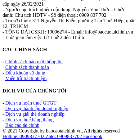
cấp ngày 26/02/2021
- Người chịu trách nhiệm nội dung: Nguyễn Văn Thức - Chức
danh: Chủ tịch HĐTV - Số điện thoại: 0909 837 702
- Trụ sở chính: 311 Nguyễn Thị Kiểu, phường Tân Thới Hiệp, quận
12, TP.HCM
- TỔNG ĐÀI CSKH: 19006274 - Email: info@baocaotaichinh.vn
- Thời gian làm việc Từ Thứ 2 đến Thứ 6
CÁC CHÍNH SÁCH
-
Chính sách bảo mật thông tin
-
Chính sách thanh toán
-
Điều khoản sử dụng
-
Miễn trừ trách nhiệm
DỊCH VỤ CỦA CHÚNG TÔI
-
Dịch vụ hoàn thuế GTGT
-
Dịch vụ thành lập doanh nghiệp
-
Dịch vụ giải thể doanh nghiệp
-
Dịch vụ thuế hàng tháng
-
Báo cáo tài chính
© 2021 Copyright by baocaotaichinh.vn, All rights reserved
Hotline: 0909837702
Zalo: 0909837702
Facebook