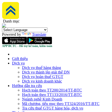
Danh mục
Powered by
Translate
APP BCTC - Hỗ trợ kế toán, kiểm toán
Giới thiệu
Dịch vụ
Dịch vụ thuế hàng tháng
Dịch vụ thành lập giải thể DN
Dịch vụ hoàn thuế GTGT
Dịch vụ kinh doanh khác
Hướng dẫn tra cứu
Hạch toán theo TT200/2014/TT-BTC
Hạch toán theo TT133/2016/TT-BTC
Ngành nghề Kinh Doanh
Mã chương, tiểu mục theo TT324/2016/TT-BTC
Tra cứu thuế GTGT hàng hóa, dịch vụ