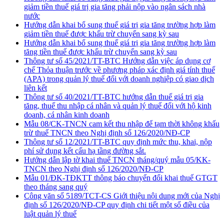
giảm tiền thuế giá trị gia tăng phải nộp vào ngân sách nhà
nước
Hướng dẫn khai bổ sung thuế giá trị gia tăng trường hợp làm
giảm tiền thuế được khấu trừ chuyển sang kỳ sau
Hướng dẫn khai bổ sung thuế giá trị gia tăng trường hợp làm
tăng tiền thuế được khấu trừ chuyển sang kỳ sau
Thông tư số 45/2021/TT-BTC Hướng dẫn việc áp dụng cơ
chế Thỏa thuận trước về phương pháp xác định giá tính thuế
(APA) trong quản lý thuế đối với doanh nghiệp có giao dịch
liên kết
Thông tư số 40/2021/TT-BTC hướng dẫn thuế giá trị gia
tăng, thuế thu nhập cá nhân và quản lý thuế đối với hộ kinh
doanh, cá nhân kinh doanh
Mẫu 08/CK-TNCN cam kết thu nhập để tạm thời không khấu
trừ thuế TNCN theo Nghị định số 126/2020/NĐ-CP
Thông tư số 12/2021/TT-BTC quy định mức thu, khai, nộp
phí sử dụng kết cấu hạ tầng đường sắt.
Hướng dẫn lập tờ khai thuế TNCN tháng/quý mẫu 05/KK-
TNCN theo Nghị định số 126/2020/NĐ-CP
Mẫu 01/ĐK-TĐKTT thông báo chuyển đổi khai thuế GTGT
theo tháng sang quý
Công văn số 5189/TCT-CS Giới thiệu nội dung mới của Nghị
định số 126/2020/NĐ-CP quy định chi tiết một số điều của
luật quản lý thuế