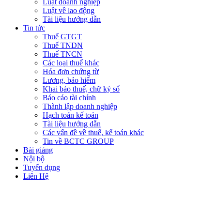
Luật doanh nghiệp
Luật về lao động
Tài liệu hướng dẫn
Tin tức
Thuế GTGT
Thuế TNDN
Thuế TNCN
Các loại thuế khác
Hóa đơn chứng từ
Lương, bảo hiểm
Khai báo thuế, chữ ký số
Báo cáo tài chính
Thành lập doanh nghiệp
Hạch toán kế toán
Tài liệu hướng dẫn
Các vấn đề về thuế, kế toán khác
Tin về BCTC GROUP
Bài giảng
Nội bộ
Tuyển dụng
Liên Hệ