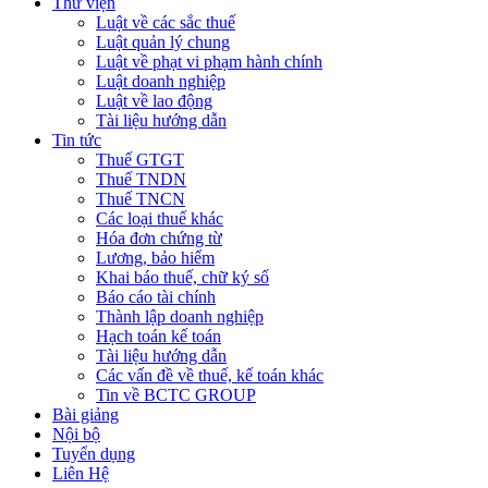
Thư viện
Luật về các sắc thuế
Luật quản lý chung
Luật về phạt vi phạm hành chính
Luật doanh nghiệp
Luật về lao động
Tài liệu hướng dẫn
Tin tức
Thuế GTGT
Thuế TNDN
Thuế TNCN
Các loại thuế khác
Hóa đơn chứng từ
Lương, bảo hiểm
Khai báo thuế, chữ ký số
Báo cáo tài chính
Thành lập doanh nghiệp
Hạch toán kế toán
Tài liệu hướng dẫn
Các vấn đề về thuế, kế toán khác
Tin về BCTC GROUP
Bài giảng
Nội bộ
Tuyển dụng
Liên Hệ