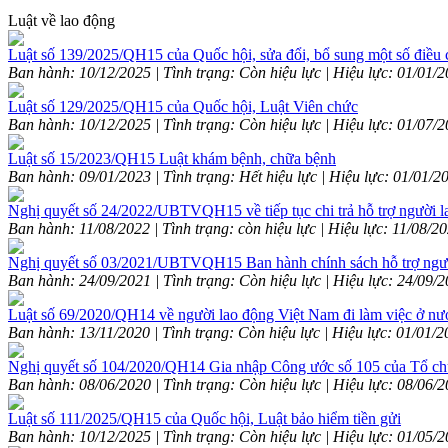
Luật về lao động
Luật số 139/2025/QH15 của Quốc hội, sửa đổi, bổ sung một số điều
Ban hành: 10/12/2025 | Tình trạng: Còn hiệu lực | Hiệu lực: 01/01/
Luật số 129/2025/QH15 của Quốc hội, Luật Viên chức
Ban hành: 10/12/2025 | Tình trạng: Còn hiệu lực | Hiệu lực: 01/07/
Luật số 15/2023/QH15 Luật khám bệnh, chữa bệnh
Ban hành: 09/01/2023 | Tình trạng: Hết hiệu lực | Hiệu lực: 01/01/2
Nghị quyết số 24/2022/UBTVQH15 về tiếp tục chi trả hỗ trợ ngườ
Ban hành: 11/08/2022 | Tình trạng: còn hiệu lực | Hiệu lực: 11/08/2
Nghị quyết số 03/2021/UBTVQH15 Ban hành chính sách hỗ trợ ngườ
Ban hành: 24/09/2021 | Tình trạng: Còn hiệu lực | Hiệu lực: 24/09/
Luật số 69/2020/QH14 về người lao động Việt Nam đi làm việc ở nư
Ban hành: 13/11/2020 | Tình trạng: Còn hiệu lực | Hiệu lực: 01/01/
Nghị quyết số 104/2020/QH14 Gia nhập Công ước số 105 của Tổ ch
Ban hành: 08/06/2020 | Tình trạng: Còn hiệu lực | Hiệu lực: 08/06/
Luật số 111/2025/QH15 của Quốc hội, Luật bảo hiểm tiền gửi
Ban hành: 10/12/2025 | Tình trạng: Còn hiệu lực | Hiệu lực: 01/05/