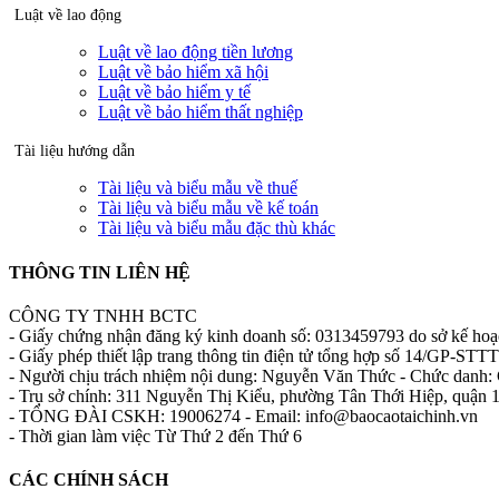
Luật về lao động
Luật về lao động tiền lương
Luật về bảo hiểm xã hội
Luật về bảo hiểm y tế
Luật về bảo hiểm thất nghiệp
Tài liệu hướng dẫn
Tài liệu và biểu mẫu về thuế
Tài liệu và biểu mẫu về kế toán
Tài liệu và biểu mẫu đặc thù khác
THÔNG TIN LIÊN HỆ
CÔNG TY TNHH BCTC
- Giấy chứng nhận đăng ký kinh doanh số: 0313459793 do sở kế ho
- Giấy phép thiết lập trang thông tin điện tử tổng hợp số 14/GP-S
- Người chịu trách nhiệm nội dung: Nguyễn Văn Thức - Chức danh: 
- Trụ sở chính: 311 Nguyễn Thị Kiểu, phường Tân Thới Hiệp, quận
- TỔNG ĐÀI CSKH: 19006274 - Email: info@baocaotaichinh.vn
- Thời gian làm việc Từ Thứ 2 đến Thứ 6
CÁC CHÍNH SÁCH