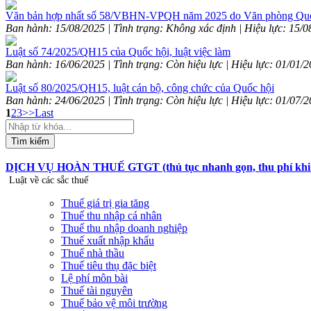
Văn bản hợp nhất số 58/VBHN-VPQH năm 2025 do Văn phòng Quốc 
Ban hành: 15/08/2025 | Tình trạng: Không xác định | Hiệu lực: 15/0
Luật số 74/2025/QH15 của Quốc hội, luật việc làm
Ban hành: 16/06/2025 | Tình trạng: Còn hiệu lực | Hiệu lực: 01/01/
Luật số 80/2025/QH15, luật cán bộ, công chức của Quốc hội
Ban hành: 24/06/2025 | Tình trạng: Còn hiệu lực | Hiệu lực: 01/07/
1
2
3
>>
Last
Tìm kiếm
DỊCH VỤ HOÀN THUẾ GTGT (thủ tục nhanh gọn, thu phí khi hoà
Luật về các sắc thuế
Thuế giá trị gia tăng
Thuế thu nhập cá nhân
Thuế thu nhập doanh nghiệp
Thuế xuất nhập khẩu
Thuế nhà thầu
Thuế tiêu thụ đặc biệt
Lệ phí môn bài
Thuế tài nguyên
Thuế bảo vệ môi trường