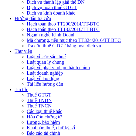
Dịch vụ thành lập giải thể DN
Dịch vụ hoàn thuế GTGT
Dịch vụ kinh doanh khác
Hướng dẫn tra cứu
Hạch toán theo TT200/2014/TT-BTC
Hạch toán theo TT133/2016/TT-BTC
Ngành nghề Kinh Doanh
Mã chương, tiểu mục theo TT324/2016/TT-BTC
Tra cứu thuế GTGT hàng hóa, dịch vụ
Thư viện
Luật về các sắc thuế
Luật quản lý chung
Luật về phạt vi phạm hành chính
Luật doanh nghiệp
Luật về lao động
Tài liệu hướng dẫn
Tin tức
Thuế GTGT
Thuế TNDN
Thuế TNCN
Các loại thuế khác
Hóa đơn chứng từ
Lương, bảo hiểm
Khai báo thuế, chữ ký số
Báo cáo tài chính