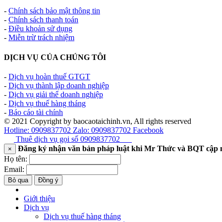
-
Chính sách bảo mật thông tin
-
Chính sách thanh toán
-
Điều khoản sử dụng
-
Miễn trừ trách nhiệm
DỊCH VỤ CỦA CHÚNG TÔI
-
Dịch vụ hoàn thuế GTGT
-
Dịch vụ thành lập doanh nghiệp
-
Dịch vụ giải thể doanh nghiệp
-
Dịch vụ thuế hàng tháng
-
Báo cáo tài chính
© 2021 Copyright by baocaotaichinh.vn, All rights reserved
Hotline: 0909837702
Zalo: 0909837702
Facebook
Thuê dịch vụ gọi số
0909837702
Đăng ký nhận văn bản pháp luật khi Mr Thức và BQT cập 
×
Họ tên:
Email:
Bỏ qua
Đồng ý
Giới thiệu
Dịch vụ
Dịch vụ thuế hàng tháng