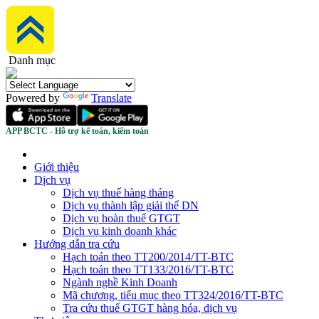
Danh mục
Powered by
Translate
APP BCTC - Hỗ trợ kế toán, kiểm toán
Giới thiệu
Dịch vụ
Dịch vụ thuế hàng tháng
Dịch vụ thành lập giải thể DN
Dịch vụ hoàn thuế GTGT
Dịch vụ kinh doanh khác
Hướng dẫn tra cứu
Hạch toán theo TT200/2014/TT-BTC
Hạch toán theo TT133/2016/TT-BTC
Ngành nghề Kinh Doanh
Mã chương, tiểu mục theo TT324/2016/TT-BTC
Tra cứu thuế GTGT hàng hóa, dịch vụ