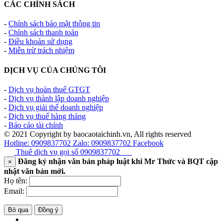
CÁC CHÍNH SÁCH
-
Chính sách bảo mật thông tin
-
Chính sách thanh toán
-
Điều khoản sử dụng
-
Miễn trừ trách nhiệm
DỊCH VỤ CỦA CHÚNG TÔI
-
Dịch vụ hoàn thuế GTGT
-
Dịch vụ thành lập doanh nghiệp
-
Dịch vụ giải thể doanh nghiệp
-
Dịch vụ thuế hàng tháng
-
Báo cáo tài chính
© 2021 Copyright by baocaotaichinh.vn, All rights reserved
Hotline: 0909837702
Zalo: 0909837702
Facebook
Thuê dịch vụ gọi số
0909837702
Đăng ký nhận văn bản pháp luật khi Mr Thức và BQT cập
×
nhật văn bản mới.
Họ tên:
Email:
Bỏ qua
Đồng ý