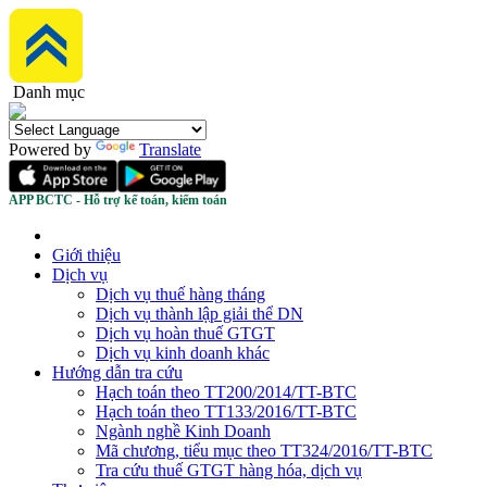
Danh mục
Powered by
Translate
APP BCTC - Hỗ trợ kế toán, kiểm toán
Giới thiệu
Dịch vụ
Dịch vụ thuế hàng tháng
Dịch vụ thành lập giải thể DN
Dịch vụ hoàn thuế GTGT
Dịch vụ kinh doanh khác
Hướng dẫn tra cứu
Hạch toán theo TT200/2014/TT-BTC
Hạch toán theo TT133/2016/TT-BTC
Ngành nghề Kinh Doanh
Mã chương, tiểu mục theo TT324/2016/TT-BTC
Tra cứu thuế GTGT hàng hóa, dịch vụ