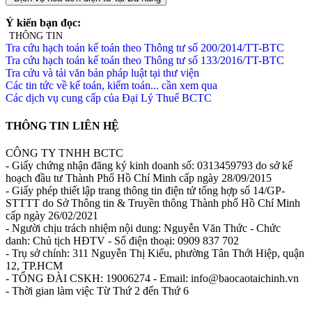
Ý kiến bạn đọc:
THÔNG TIN
Tra cứu hạch toán kế toán theo Thông tư số 200/2014/TT-BTC
Tra cứu hạch toán kế toán theo Thông tư số 133/2016/TT-BTC
Tra cứu và tải văn bản pháp luật tại thư viện
Các tin tức về kế toán, kiểm toán... cần xem qua
Các dịch vụ cung cấp của Đại Lý Thuế BCTC
THÔNG TIN LIÊN HỆ
CÔNG TY TNHH BCTC
- Giấy chứng nhận đăng ký kinh doanh số: 0313459793 do sở kế
hoạch đầu tư Thành Phố Hồ Chí Minh cấp ngày 28/09/2015
- Giấy phép thiết lập trang thông tin điện tử tổng hợp số 14/GP-
STTTT do Sở Thông tin & Truyền thông Thành phố Hồ Chí Minh
cấp ngày 26/02/2021
- Người chịu trách nhiệm nội dung: Nguyễn Văn Thức - Chức
danh: Chủ tịch HĐTV - Số điện thoại: 0909 837 702
- Trụ sở chính: 311 Nguyễn Thị Kiểu, phường Tân Thới Hiệp, quận
12, TP.HCM
- TỔNG ĐÀI CSKH: 19006274 - Email: info@baocaotaichinh.vn
- Thời gian làm việc Từ Thứ 2 đến Thứ 6