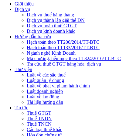
Giới thiệu
Dịch vụ
Dịch vụ thuế hàng tháng
Dịch vụ thành lập giải thể DN
Dịch vụ hoàn thuế GTGT
Dịch vụ kinh doanh khác
Hướng dẫn tra cứu
Hạch toán theo TT200/2014/TT-BTC
Hạch toán theo TT133/2016/TT-BTC
Ngành nghề Kinh Doanh
Mã chương, tiểu mục theo TT324/2016/TT-BTC
Tra cứu thuế GTGT hàng hóa, dịch vụ
Thư viện
Luật về các sắc thuế
Luật quản lý chung
Luật về phạt vi phạm hành chính
Luật doanh nghiệp
Luật về lao động
Tài liệu hướng dẫn
Tin tức
Thuế GTGT
Thuế TNDN
Thuế TNCN
Các loại thuế khác
Hóa đơn chứng từ