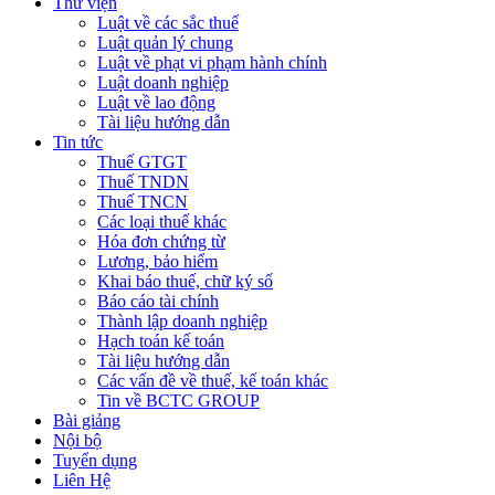
Thư viện
Luật về các sắc thuế
Luật quản lý chung
Luật về phạt vi phạm hành chính
Luật doanh nghiệp
Luật về lao động
Tài liệu hướng dẫn
Tin tức
Thuế GTGT
Thuế TNDN
Thuế TNCN
Các loại thuế khác
Hóa đơn chứng từ
Lương, bảo hiểm
Khai báo thuế, chữ ký số
Báo cáo tài chính
Thành lập doanh nghiệp
Hạch toán kế toán
Tài liệu hướng dẫn
Các vấn đề về thuế, kế toán khác
Tin về BCTC GROUP
Bài giảng
Nội bộ
Tuyển dụng
Liên Hệ