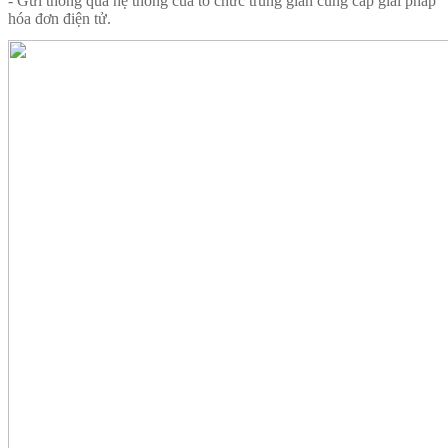
- Gửi thông qua hệ thống của tổ chức trung gian cung cấp giải pháp
hóa đơn điện tử.