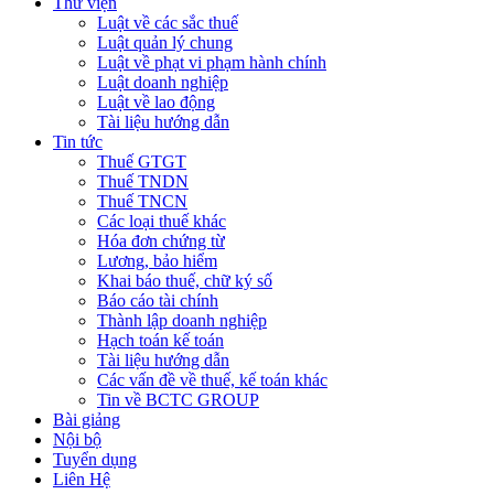
Thư viện
Luật về các sắc thuế
Luật quản lý chung
Luật về phạt vi phạm hành chính
Luật doanh nghiệp
Luật về lao động
Tài liệu hướng dẫn
Tin tức
Thuế GTGT
Thuế TNDN
Thuế TNCN
Các loại thuế khác
Hóa đơn chứng từ
Lương, bảo hiểm
Khai báo thuế, chữ ký số
Báo cáo tài chính
Thành lập doanh nghiệp
Hạch toán kế toán
Tài liệu hướng dẫn
Các vấn đề về thuế, kế toán khác
Tin về BCTC GROUP
Bài giảng
Nội bộ
Tuyển dụng
Liên Hệ