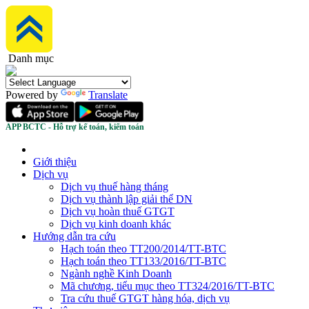
Danh mục
Powered by
Translate
APP BCTC - Hỗ trợ kế toán, kiểm toán
Giới thiệu
Dịch vụ
Dịch vụ thuế hàng tháng
Dịch vụ thành lập giải thể DN
Dịch vụ hoàn thuế GTGT
Dịch vụ kinh doanh khác
Hướng dẫn tra cứu
Hạch toán theo TT200/2014/TT-BTC
Hạch toán theo TT133/2016/TT-BTC
Ngành nghề Kinh Doanh
Mã chương, tiểu mục theo TT324/2016/TT-BTC
Tra cứu thuế GTGT hàng hóa, dịch vụ