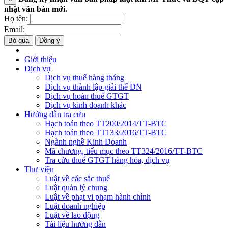
nhật văn bản mới.
Họ tên:
Email:
Bỏ qua
Đồng ý
Giới thiệu
Dịch vụ
Dịch vụ thuế hàng tháng
Dịch vụ thành lập giải thể DN
Dịch vụ hoàn thuế GTGT
Dịch vụ kinh doanh khác
Hướng dẫn tra cứu
Hạch toán theo TT200/2014/TT-BTC
Hạch toán theo TT133/2016/TT-BTC
Ngành nghề Kinh Doanh
Mã chương, tiểu mục theo TT324/2016/TT-BTC
Tra cứu thuế GTGT hàng hóa, dịch vụ
Thư viện
Luật về các sắc thuế
Luật quản lý chung
Luật về phạt vi phạm hành chính
Luật doanh nghiệp
Luật về lao động
Tài liệu hướng dẫn