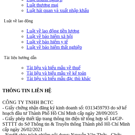
Luật thương mại
Luật hải quan và xuất nhập khẩu
Luật về lao động
Luật về lao động tiền lương
Luật về bảo hiểm xã hội
Luật về bảo hiểm y tế
Luật về bảo hiểm thất nghiệp
Tài liệu hướng dẫn
Tài liệu và biểu mẫu về thuế
Tài liệu và biểu mẫu về kế toán
Tài liệu và biểu mẫu đặc thù khác
THÔNG TIN LIÊN HỆ
CÔNG TY TNHH BCTC
- Giấy chứng nhận đăng ký kinh doanh số: 0313459793 do sở kế
hoạch đầu tư Thành Phố Hồ Chí Minh cấp ngày 28/09/2015
- Giấy phép thiết lập trang thông tin điện tử tổng hợp số 14/GP-
STTTT do Sở Thông tin & Truyền thông Thành phố Hồ Chí Minh
cấp ngày 26/02/2021
- Người chịu trách nhiệm nội dung: Nguyễn Văn Thức - Chức