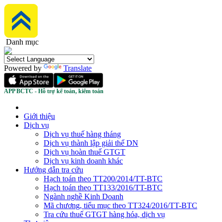
Danh mục
Powered by
Translate
APP BCTC - Hỗ trợ kế toán, kiểm toán
Giới thiệu
Dịch vụ
Dịch vụ thuế hàng tháng
Dịch vụ thành lập giải thể DN
Dịch vụ hoàn thuế GTGT
Dịch vụ kinh doanh khác
Hướng dẫn tra cứu
Hạch toán theo TT200/2014/TT-BTC
Hạch toán theo TT133/2016/TT-BTC
Ngành nghề Kinh Doanh
Mã chương, tiểu mục theo TT324/2016/TT-BTC
Tra cứu thuế GTGT hàng hóa, dịch vụ