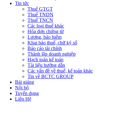
Tin tức
Thuế GTGT
Thuế TNDN
Thuế TNCN
Các loại thuế khác
Hóa đơn chứng từ
Lương, bảo hiểm
Khai báo thuế, chữ ký số
Báo cáo tài chính
Thành lập doanh nghiệp
Hạch toán kế toán
Tài liệu hướng dẫn
Các vấn đề về thuế, kế toán khác
Tin về BCTC GROUP
Bài giảng
Nội bộ
Tuyển dụng
Liên Hệ