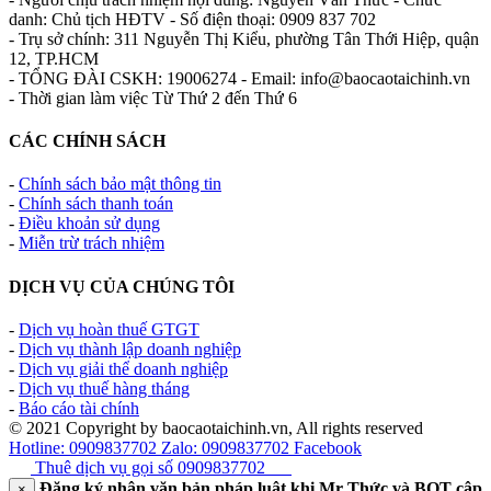
danh: Chủ tịch HĐTV - Số điện thoại: 0909 837 702
- Trụ sở chính: 311 Nguyễn Thị Kiểu, phường Tân Thới Hiệp, quận
12, TP.HCM
- TỔNG ĐÀI CSKH: 19006274 - Email: info@baocaotaichinh.vn
- Thời gian làm việc Từ Thứ 2 đến Thứ 6
CÁC CHÍNH SÁCH
-
Chính sách bảo mật thông tin
-
Chính sách thanh toán
-
Điều khoản sử dụng
-
Miễn trừ trách nhiệm
DỊCH VỤ CỦA CHÚNG TÔI
-
Dịch vụ hoàn thuế GTGT
-
Dịch vụ thành lập doanh nghiệp
-
Dịch vụ giải thể doanh nghiệp
-
Dịch vụ thuế hàng tháng
-
Báo cáo tài chính
© 2021 Copyright by baocaotaichinh.vn, All rights reserved
Hotline: 0909837702
Zalo: 0909837702
Facebook
Thuê dịch vụ gọi số
0909837702
Đăng ký nhận văn bản pháp luật khi Mr Thức và BQT cập
×