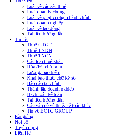
Thư viện
Luật về các sắc thuế
Luật quản lý chung
Luật về phạt vi phạm hành chính
Luật doanh nghiệp
Luật về lao động
Tài liệu hướng dẫn
Tin tức
Thuế GTGT
Thuế TNDN
Thuế TNCN
Các loại thuế khác
Hóa đơn chứng từ
Lương, bảo hiểm
Khai báo thuế, chữ ký số
Báo cáo tài chính
Thành lập doanh nghiệp
Hạch toán kế toán
Tài liệu hướng dẫn
Các vấn đề về thuế, kế toán khác
Tin về BCTC GROUP
Bài giảng
Nội bộ
Tuyển dụng
Liên Hệ