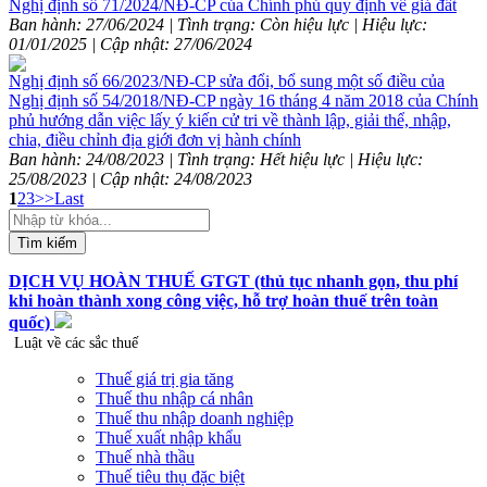
Nghị định số 71/2024/NĐ-CP của Chính phủ quy định về giá đất
Ban hành: 27/06/2024 | Tình trạng: Còn hiệu lực | Hiệu lực:
01/01/2025 | Cập nhật: 27/06/2024
Nghị định số 66/2023/NĐ-CP sửa đổi, bổ sung một số điều của
Nghị định số 54/2018/NĐ-CP ngày 16 tháng 4 năm 2018 của Chính
phủ hướng dẫn việc lấy ý kiến cử tri về thành lập, giải thể, nhập,
chia, điều chỉnh địa giới đơn vị hành chính
Ban hành: 24/08/2023 | Tình trạng: Hết hiệu lực | Hiệu lực:
25/08/2023 | Cập nhật: 24/08/2023
1
2
3
>>
Last
Tìm kiếm
DỊCH VỤ HOÀN THUẾ GTGT (thủ tục nhanh gọn, thu phí
khi hoàn thành xong công việc, hỗ trợ hoàn thuế trên toàn
quốc)
Luật về các sắc thuế
Thuế giá trị gia tăng
Thuế thu nhập cá nhân
Thuế thu nhập doanh nghiệp
Thuế xuất nhập khẩu
Thuế nhà thầu
Thuế tiêu thụ đặc biệt