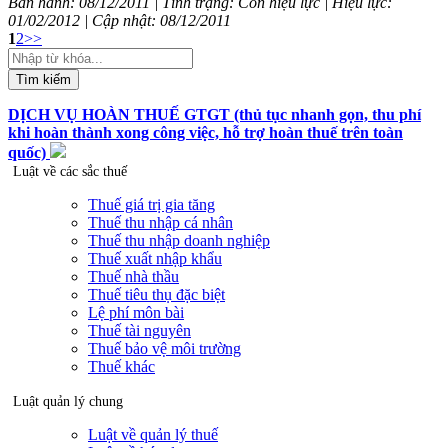
Ban hành: 08/12/2011 | Tình trạng: Còn hiệu lực | Hiệu lực:
01/02/2012 | Cập nhật: 08/12/2011
1
2
>>
Tìm kiếm
DỊCH VỤ HOÀN THUẾ GTGT (thủ tục nhanh gọn, thu phí
khi hoàn thành xong công việc, hỗ trợ hoàn thuế trên toàn
quốc)
Luật về các sắc thuế
Thuế giá trị gia tăng
Thuế thu nhập cá nhân
Thuế thu nhập doanh nghiệp
Thuế xuất nhập khẩu
Thuế nhà thầu
Thuế tiêu thụ đặc biệt
Lệ phí môn bài
Thuế tài nguyên
Thuế bảo vệ môi trường
Thuế khác
Luật quản lý chung
Luật về quản lý thuế