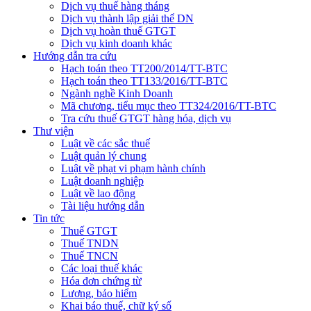
Dịch vụ thuế hàng tháng
Dịch vụ thành lập giải thể DN
Dịch vụ hoàn thuế GTGT
Dịch vụ kinh doanh khác
Hướng dẫn tra cứu
Hạch toán theo TT200/2014/TT-BTC
Hạch toán theo TT133/2016/TT-BTC
Ngành nghề Kinh Doanh
Mã chương, tiểu mục theo TT324/2016/TT-BTC
Tra cứu thuế GTGT hàng hóa, dịch vụ
Thư viện
Luật về các sắc thuế
Luật quản lý chung
Luật về phạt vi phạm hành chính
Luật doanh nghiệp
Luật về lao động
Tài liệu hướng dẫn
Tin tức
Thuế GTGT
Thuế TNDN
Thuế TNCN
Các loại thuế khác
Hóa đơn chứng từ
Lương, bảo hiểm
Khai báo thuế, chữ ký số