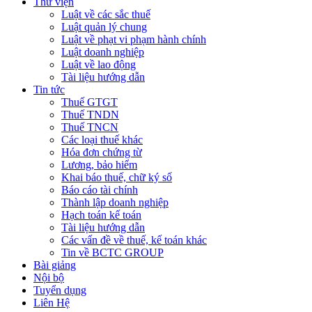
Thư viện
Luật về các sắc thuế
Luật quản lý chung
Luật về phạt vi phạm hành chính
Luật doanh nghiệp
Luật về lao động
Tài liệu hướng dẫn
Tin tức
Thuế GTGT
Thuế TNDN
Thuế TNCN
Các loại thuế khác
Hóa đơn chứng từ
Lương, bảo hiểm
Khai báo thuế, chữ ký số
Báo cáo tài chính
Thành lập doanh nghiệp
Hạch toán kế toán
Tài liệu hướng dẫn
Các vấn đề về thuế, kế toán khác
Tin về BCTC GROUP
Bài giảng
Nội bộ
Tuyển dụng
Liên Hệ