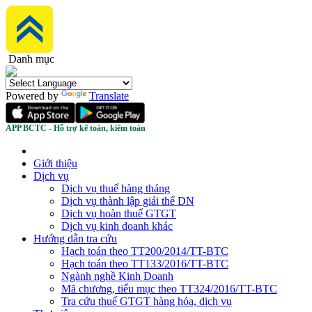
Danh mục
Powered by
Translate
APP BCTC - Hỗ trợ kế toán, kiểm toán
Giới thiệu
Dịch vụ
Dịch vụ thuế hàng tháng
Dịch vụ thành lập giải thể DN
Dịch vụ hoàn thuế GTGT
Dịch vụ kinh doanh khác
Hướng dẫn tra cứu
Hạch toán theo TT200/2014/TT-BTC
Hạch toán theo TT133/2016/TT-BTC
Ngành nghề Kinh Doanh
Mã chương, tiểu mục theo TT324/2016/TT-BTC
Tra cứu thuế GTGT hàng hóa, dịch vụ