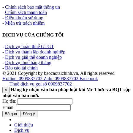
-
Chính sách bảo mật thông tin
-
Chính sách thanh toán
-
Điều khoản sử dụng
-
Miễn trừ trách nhiệm
DỊCH VỤ CỦA CHÚNG TÔI
-
Dịch vụ hoàn thuế GTGT
-
Dịch vụ thành lập doanh nghiệp
-
Dịch vụ giải thể doanh nghiệp
-
Dịch vụ thuế hàng tháng
-
Báo cáo tài chính
© 2021 Copyright by baocaotaichinh.vn, All rights reserved
Hotline: 0909837702
Zalo: 0909837702
Facebook
Thuê dịch vụ gọi số
0909837702
Đăng ký nhận văn bản pháp luật khi Mr Thức và BQT cập
×
nhật văn bản mới.
Họ tên:
Email:
Bỏ qua
Đồng ý
Giới thiệu
Dịch vụ