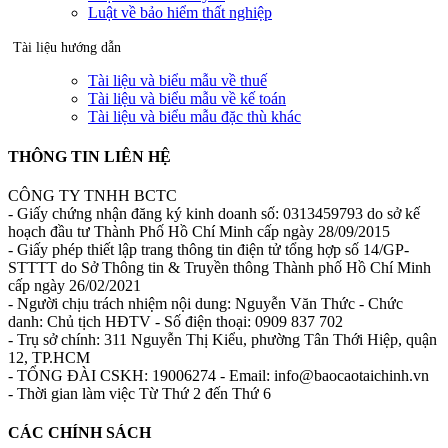
Luật về bảo hiểm thất nghiệp
Tài liệu hướng dẫn
Tài liệu và biểu mẫu về thuế
Tài liệu và biểu mẫu về kế toán
Tài liệu và biểu mẫu đặc thù khác
THÔNG TIN LIÊN HỆ
CÔNG TY TNHH BCTC
- Giấy chứng nhận đăng ký kinh doanh số: 0313459793 do sở kế
hoạch đầu tư Thành Phố Hồ Chí Minh cấp ngày 28/09/2015
- Giấy phép thiết lập trang thông tin điện tử tổng hợp số 14/GP-
STTTT do Sở Thông tin & Truyền thông Thành phố Hồ Chí Minh
cấp ngày 26/02/2021
- Người chịu trách nhiệm nội dung: Nguyễn Văn Thức - Chức
danh: Chủ tịch HĐTV - Số điện thoại: 0909 837 702
- Trụ sở chính: 311 Nguyễn Thị Kiểu, phường Tân Thới Hiệp, quận
12, TP.HCM
- TỔNG ĐÀI CSKH: 19006274 - Email: info@baocaotaichinh.vn
- Thời gian làm việc Từ Thứ 2 đến Thứ 6
CÁC CHÍNH SÁCH