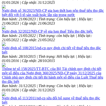
01/01/2026 | Cập nhật: 31/12/2025
Nghị định số 36/2023/NĐ-CP gia hạn thời hạn nộp thuế tiêu thụ đặc
biệt đối với ô tô sản xuất hoặc lắp ráp trong nước
Ban hành: 21/06/2023 | Tình trạng: Còn hiệu lực | Hiệu lực:
21/06/2023 | Cập nhật: 21/06/2023
Nghị định 32/2022/NĐ-CP về gia hạn thuế Tiêu thụ đặc biệt.
Ban hành: 21/05/2022 | Tình trạng: còn hiệu lực | Hiệu lực:
21/05/2022 | Cập nhật: 21/05/2022
Nghị định số 108/2015/nđ-cp quy định chi tiết về thuế tiêu thụ đặc
biệt
Ban hành: 28/10/2015 | Tình trạng: Hết hiệu lực | Hiệu lực:
01/01/2016 | Cập nhật: 28/10/2015
Thông tư số 158/2025/TT-BTC của Bộ Tài chính quy định chi tiết
một số điều của Nghị định 360/2025/NĐ-CP ngày 31/12/2025 của
Chính phủ quy định chi tiết thi hành một số điều của Luật Thuế tiêu
thụ đặc biệt
Ban hành: 31/12/2025 | Tình trạng: Còn hiệu lực | Hiệu lực:
01/01/2026 | Cập nhật: 31/12/2025
Nghị định số 113/2011/nđ-cp sửa đổi bổ sung về thuế tiêu thụ đặc
biệt