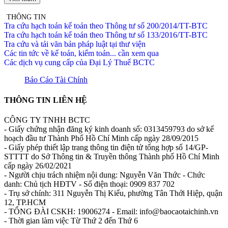
THÔNG TIN
Tra cứu hạch toán kế toán theo Thông tư số 200/2014/TT-BTC
Tra cứu hạch toán kế toán theo Thông tư số 133/2016/TT-BTC
Tra cứu và tải văn bản pháp luật tại thư viện
Các tin tức về kế toán, kiểm toán... cần xem qua
Các dịch vụ cung cấp của Đại Lý Thuế BCTC
Báo Cáo Tài Chính
THÔNG TIN LIÊN HỆ
CÔNG TY TNHH BCTC
- Giấy chứng nhận đăng ký kinh doanh số: 0313459793 do sở kế
hoạch đầu tư Thành Phố Hồ Chí Minh cấp ngày 28/09/2015
- Giấy phép thiết lập trang thông tin điện tử tổng hợp số 14/GP-
STTTT do Sở Thông tin & Truyền thông Thành phố Hồ Chí Minh
cấp ngày 26/02/2021
- Người chịu trách nhiệm nội dung: Nguyễn Văn Thức - Chức
danh: Chủ tịch HĐTV - Số điện thoại: 0909 837 702
- Trụ sở chính: 311 Nguyễn Thị Kiểu, phường Tân Thới Hiệp, quận
12, TP.HCM
- TỔNG ĐÀI CSKH: 19006274 - Email: info@baocaotaichinh.vn
- Thời gian làm việc Từ Thứ 2 đến Thứ 6