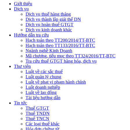
Giới thiệu
Dịch vụ
Dịch vụ thuế hàng tháng
Dịch vụ thành lập giải thể DN
Dịch vụ hoàn thuế GTGT
Dịch vụ kinh doanh khác
Hướng dẫn tra cứu
Hạch toán theo TT200/2014/TT-BTC
Hạch toán theo TT133/2016/TT-BTC
Ngành nghề Kinh Doanh
Mã chương, tiểu mục theo TT324/2016/TT-BTC
Tra cứu thuế GTGT hàng hóa, dịch vụ
Thư viện
Luật về các sắc thuế
Luật quản lý chung
Luật về phạt vi phạm hành chính
Luật doanh nghiệp
Luật về lao động
Tài liệu hướng dẫn
Tin tức
Thuế GTGT
Thuế TNDN
Thuế TNCN
Các loại thuế khác
Hóa đơn chứng từ