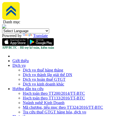
Danh mục
Powered by
Translate
APP BCTC - Hỗ trợ kế toán, kiểm toán
Giới thiệu
Dịch vụ
Dịch vụ thuế hàng tháng
Dịch vụ thành lập giải thể DN
Dịch vụ hoàn thuế GTGT
Dịch vụ kinh doanh khác
Hướng dẫn tra cứu
Hạch toán theo TT200/2014/TT-BTC
Hạch toán theo TT133/2016/TT-BTC
Ngành nghề Kinh Doanh
Mã chương, tiểu mục theo TT324/2016/TT-BTC
Tra cứu thuế GTGT hàng hóa, dịch vụ