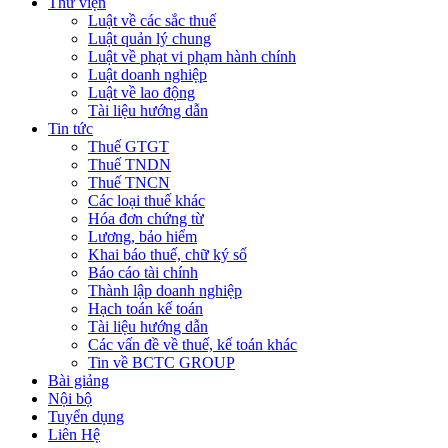
Thư viện
Luật về các sắc thuế
Luật quản lý chung
Luật về phạt vi phạm hành chính
Luật doanh nghiệp
Luật về lao động
Tài liệu hướng dẫn
Tin tức
Thuế GTGT
Thuế TNDN
Thuế TNCN
Các loại thuế khác
Hóa đơn chứng từ
Lương, bảo hiểm
Khai báo thuế, chữ ký số
Báo cáo tài chính
Thành lập doanh nghiệp
Hạch toán kế toán
Tài liệu hướng dẫn
Các vấn đề về thuế, kế toán khác
Tin về BCTC GROUP
Bài giảng
Nội bộ
Tuyển dụng
Liên Hệ