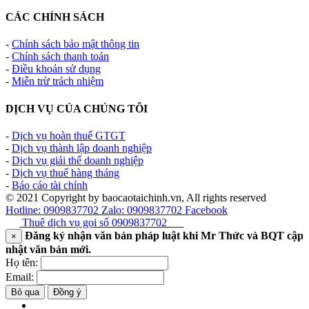
CÁC CHÍNH SÁCH
-
Chính sách bảo mật thông tin
-
Chính sách thanh toán
-
Điều khoản sử dụng
-
Miễn trừ trách nhiệm
DỊCH VỤ CỦA CHÚNG TÔI
-
Dịch vụ hoàn thuế GTGT
-
Dịch vụ thành lập doanh nghiệp
-
Dịch vụ giải thể doanh nghiệp
-
Dịch vụ thuế hàng tháng
-
Báo cáo tài chính
© 2021 Copyright by baocaotaichinh.vn, All rights reserved
Hotline: 0909837702
Zalo: 0909837702
Facebook
Thuê dịch vụ gọi số
0909837702
Đăng ký nhận văn bản pháp luật khi Mr Thức và BQT cập
×
nhật văn bản mới.
Họ tên:
Email:
Bỏ qua
Đồng ý