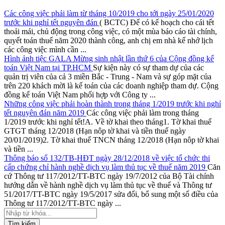
Các công việc phải làm từ tháng 10/2019 cho tới ngày 25/01/2020
trước khi nghỉ tết nguyên đán
( BCTC) Để có kế hoạch cho cái tết
thoải mái, chủ động trong công việc, có một mùa báo cáo tài chính,
quyết toán thuế năm 2020 thành công, anh chị em nhà kế nhớ lịch
các công việc mình cần ...
Hình ảnh tiệc GALA Mừng sinh nhật lần thứ 6 của Cộng đồng kế
toán Việt Nam tại TP.HCM
Sự kiện này có sự tham dự của các
quản trị viên của cả 3 miền Bắc - Trung - Nam và sự góp mặt của
trên 220 khách mời là kế toán của các doanh nghiệp tham dự. Cộng
đồng kế toán Việt Nam phối hợp với Công ty ...
Những công việc phải hoàn thành trong tháng 1/2019 trước khi nghỉ
tết nguyên đán năm 2019
Các công việc phải làm trong tháng
1/2019 trước khi nghỉ tết!A. Về tờ khai theo tháng1. Tờ khai thuế
GTGT tháng 12/2018 (Hạn nôp tờ khai và tiền thuế ngày
20/01/2019)2. Tờ khai thuế TNCN tháng 12/2018 (Hạn nôp tờ khai
và tiền ...
Thông báo số 132/TB-HĐT ngày 28/12/2018 về việc tổ chức thi
cấp chứng chỉ hành nghề dịch vụ làm thủ tục về thuế năm 2019
Căn
cứ Thông tư 117/2012/TT-BTC ngày 19/7/2012 của Bộ Tài chính
hướng dẫn về hành nghề dịch vụ làm thủ tục về thuế và Thông tư
51/2017/TT-BTC ngày 19/5/2017 sửa đổi, bổ sung một số điều của
Thông tư 117/2012/TT-BTC ngày ...
Tìm kiếm