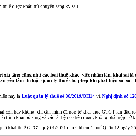
ền thuế được khấu trừ chuyển sang kỳ sau
trị gia tăng cũng như các loại thuế khác, việc nhầm lẫn, khai sai 
oán yên tâm thì luật quản lý thuế cho phép khi phát hiện sai sót 
hiện nay là
Luật quản lý thuế số 38/2019/QH14
và
Nghị định số 1
khai còn hay không, chỉ cần mình đã nộp tờ khai thuế GTGT lần đầu rồ
ải trình khai bổ sung và các tài liệu có liên quan, không phải nộp Tờ k
i thuế GTGT quý 01/2021 cho Chi cục Thuế Quận 12 ngày 25/04/2