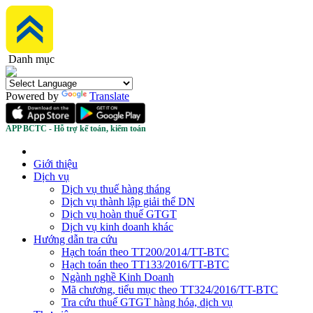
Danh mục
Powered by
Translate
APP BCTC - Hỗ trợ kế toán, kiểm toán
Giới thiệu
Dịch vụ
Dịch vụ thuế hàng tháng
Dịch vụ thành lập giải thể DN
Dịch vụ hoàn thuế GTGT
Dịch vụ kinh doanh khác
Hướng dẫn tra cứu
Hạch toán theo TT200/2014/TT-BTC
Hạch toán theo TT133/2016/TT-BTC
Ngành nghề Kinh Doanh
Mã chương, tiểu mục theo TT324/2016/TT-BTC
Tra cứu thuế GTGT hàng hóa, dịch vụ