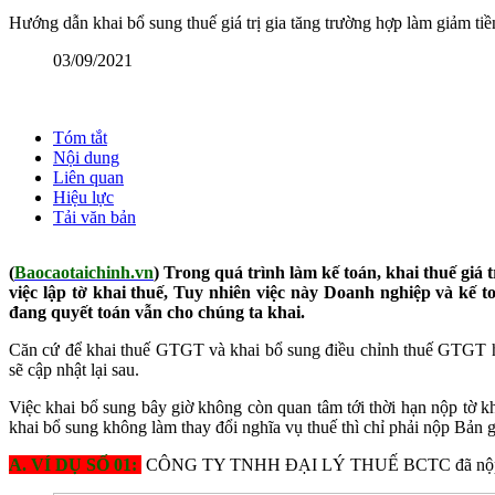
Hướng dẫn khai bổ sung thuế giá trị gia tăng trường hợp làm giảm ti
03/09/2021
Tóm tắt
Nội dung
Liên quan
Hiệu lực
Tải văn bản
(
Baocaotaichinh.vn
)
Trong quá trình làm kế toán, khai thuế giá 
việc lập tờ khai thuế, Tuy nhiên việc này Doanh nghiệp và kế t
đang quyết toán vẫn cho chúng ta khai.
Căn cứ để khai thuế GTGT và khai bổ sung điều chỉnh thuế GTGT 
sẽ cập nhật lại sau.
Việc khai bổ sung bây giờ không còn quan tâm tới thời hạn nộp tờ 
khai bổ sung không làm thay đổi nghĩa vụ thuế thì chỉ phải nộp Bản gi
A. VÍ DỤ SỐ 01:
CÔNG TY TNHH ĐẠI LÝ THUẾ BCTC đã nộp tờ kha