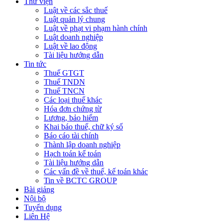
Thư viện
Luật về các sắc thuế
Luật quản lý chung
Luật về phạt vi phạm hành chính
Luật doanh nghiệp
Luật về lao động
Tài liệu hướng dẫn
Tin tức
Thuế GTGT
Thuế TNDN
Thuế TNCN
Các loại thuế khác
Hóa đơn chứng từ
Lương, bảo hiểm
Khai báo thuế, chữ ký số
Báo cáo tài chính
Thành lập doanh nghiệp
Hạch toán kế toán
Tài liệu hướng dẫn
Các vấn đề về thuế, kế toán khác
Tin về BCTC GROUP
Bài giảng
Nội bộ
Tuyển dụng
Liên Hệ