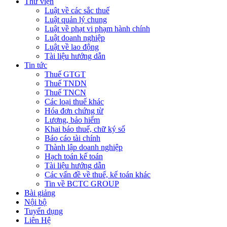
Thư viện
Luật về các sắc thuế
Luật quản lý chung
Luật về phạt vi phạm hành chính
Luật doanh nghiệp
Luật về lao động
Tài liệu hướng dẫn
Tin tức
Thuế GTGT
Thuế TNDN
Thuế TNCN
Các loại thuế khác
Hóa đơn chứng từ
Lương, bảo hiểm
Khai báo thuế, chữ ký số
Báo cáo tài chính
Thành lập doanh nghiệp
Hạch toán kế toán
Tài liệu hướng dẫn
Các vấn đề về thuế, kế toán khác
Tin về BCTC GROUP
Bài giảng
Nội bộ
Tuyển dụng
Liên Hệ