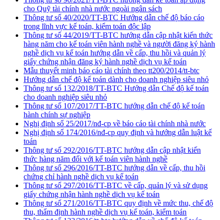
cho Quỹ tài chính nhà nước ngoài ngân sách
Thông tư số 40/2020/TT-BTC Hướng dẫn chế độ báo cáo
trong lĩnh vực kế toán, kiểm toán độc lập
Thông tư số 44/2019/TT-BTC hướng dẫn cập nhật kiến thức
hàng năm cho kế toán viên hành nghề và người đăng ký hành
nghề dịch vụ kế toán hướng dẫn về cấp, thu hồi và quản lý
giấy chứng nhận đăng ký hành nghề dịch vụ kế toán
Mẫu thuyết minh báo cáo tài chính theo tt200/2014/tt-btc
Hướng dẫn chế độ kế toán dành cho doanh nghiệp siêu nhỏ
Thông tư số 132/2018/TT-BTC Hướng dẫn Chế độ kế toán
cho doanh nghiệp siêu nhỏ
Thông tư số 107/2017/TT-BTC hướng dẫn chế độ kế toán
hành chính sự nghiệp
Nghị định số 25/2017/nđ-cp về báo cáo tài chính nhà nước
Nghị định số 174/2016/nđ-cp quy định và hướng dẫn luật kế
toán
Thông tư số 292/2016/TT-BTC hướng dẫn cập nhật kiến
thức hàng năm đối với kế toán viên hành nghề
Thông tư số 296/2016/TT-BTC hướng dẫn về cấp, thu hồi
chứng chỉ hành nghề dịch vụ kế toán
Thông tư số 297/2016/TT-BTC về cấp, quản lý và sử dụng
giấy chứng nhận hành nghề dịch vụ kế toán
Thông tư số 271/2016/TT-BTC quy định về mức thu, chế độ
thu, thẩm định hành nghề dịch vụ kế toán, kiểm toán