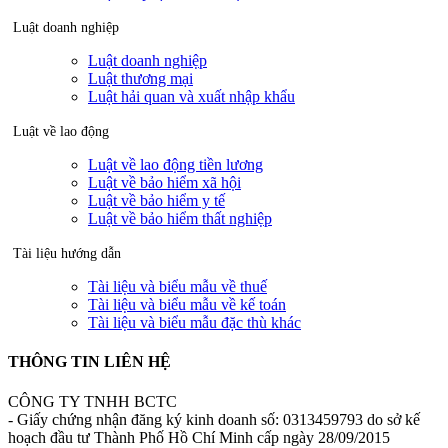
Luật doanh nghiệp
Luật doanh nghiệp
Luật thương mại
Luật hải quan và xuất nhập khẩu
Luật về lao động
Luật về lao động tiền lương
Luật về bảo hiểm xã hội
Luật về bảo hiểm y tế
Luật về bảo hiểm thất nghiệp
Tài liệu hướng dẫn
Tài liệu và biểu mẫu về thuế
Tài liệu và biểu mẫu về kế toán
Tài liệu và biểu mẫu đặc thù khác
THÔNG TIN LIÊN HỆ
CÔNG TY TNHH BCTC
- Giấy chứng nhận đăng ký kinh doanh số: 0313459793 do sở kế
hoạch đầu tư Thành Phố Hồ Chí Minh cấp ngày 28/09/2015