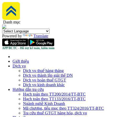
Danh mục
Powered by
Translate
APP BCTC - Hỗ trợ kế toán, kiểm toán
Giới thiệu
Dịch vụ
Dịch vụ thuế hàng tháng
Dịch vụ thành lập giải thể DN
Dịch vụ hoàn thuế GTGT
Dịch vụ kinh doanh khác
Hướng dẫn tra cứu
Hạch toán theo TT200/2014/TT-BTC
Hạch toán theo TT133/2016/TT-BTC
Ngành nghề Kinh Doanh
Mã chương, tiểu mục theo TT324/2016/TT-BTC
Tra cứu thuế GTGT hàng hóa, dịch vụ