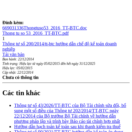
Đính kèm:
669031336Thongtuso53_2016_TT-BTC.doc
Thong tu so 53_2016_TT-BTC.pdf
1
Thông tư số 200/2014/tt-btc hướng dẫn chế độ kế toán doanh
nghiệp
Tải văn bản
Ban hành: 22/12/2014
Tình trạng: Hiệu lực từ ngày 05/02/2015 đến hết ngày 31/12/2025
Hiệu lực: 05/02/2015
Cập nhật: 22/12/2014
Chưa có thông tin
Các tin khác
Thông tư số 43/2026/TT-BTC của Bộ Tài chính sửa đổi, bổ
sung một số điều của Thông tư 202/2014/TT-BTC ngày
22/12/2014 của Bộ trưởng Bộ Tài chính về hướng dẫn
phương pháp lập và trình bày Báo cáo tài chính hợp nhất
Hướng dẫn hạch toán kế toán sau khi thanh kiểm tra thuế
Thông tư số 90/2021/TT-BTC hướng dẫn kế toán áp dụng