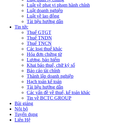
Luật về phạt vi phạm hành chính
Luật doanh nghiệp
Luật về lao động
Tài liệu hướng dẫn
Tin tức
Thuế GTGT
Thuế TNDN
Thuế TNCN
Các loại thuế khác
Hóa đơn chứng từ
Lương, bảo hiểm
Khai báo thuế, chữ ký số
Báo cáo tài chính
Thành lập doanh nghiệp
Hạch toán kế toán
Tài liệu hướng dẫn
Các vấn đề về thuế, kế toán khác
Tin về BCTC GROUP
Bài giảng
Nội bộ
Tuyển dụng
Liên Hệ