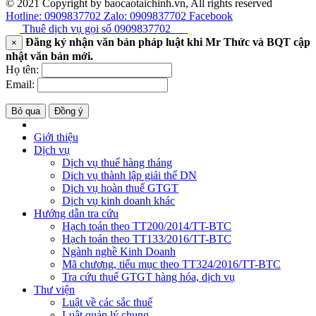
© 2021 Copyright by baocaotaichinh.vn, All rights reserved
Hotline: 0909837702
Zalo: 0909837702
Facebook
Thuê dịch vụ gọi số
0909837702
Đăng ký nhận văn bản pháp luật khi Mr Thức và BQT cập
×
nhật văn bản mới.
Họ tên:
Email:
Bỏ qua
Đồng ý
Giới thiệu
Dịch vụ
Dịch vụ thuế hàng tháng
Dịch vụ thành lập giải thể DN
Dịch vụ hoàn thuế GTGT
Dịch vụ kinh doanh khác
Hướng dẫn tra cứu
Hạch toán theo TT200/2014/TT-BTC
Hạch toán theo TT133/2016/TT-BTC
Ngành nghề Kinh Doanh
Mã chương, tiểu mục theo TT324/2016/TT-BTC
Tra cứu thuế GTGT hàng hóa, dịch vụ
Thư viện
Luật về các sắc thuế
Luật quản lý chung