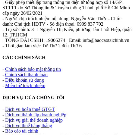
- Giấy phép thiết lập trang thông tin điện tử tổng hợp số 14/GP-
STTTT do Sở Thông tin & Truyền thông Thành phố Hồ Chí Minh
cấp ngày 26/02/2021
- Người chịu trách nhiệm nội dung: Nguyễn Văn Thức - Chức
danh: Chủ tịch HĐTV - Số điện thoại: 0909 837 702
- Trụ sở chính: 311 Nguyễn Thị Kiểu, phường Tân Thới Hiệp, quận
12, TP.HCM
- TỔNG ĐÀI CSKH: 19006274 - Email: info@baocaotaichinh.vn
- Thời gian làm việc Từ Thứ 2 đến Thứ 6
CÁC CHÍNH SÁCH
-
Chính sách bảo mật thông tin
-
Chính sách thanh toán
-
Điều khoản sử dụng
-
Miễn trừ trách nhiệm
DỊCH VỤ CỦA CHÚNG TÔI
-
Dịch vụ hoàn thuế GTGT
-
Dịch vụ thành lập doanh nghiệp
-
Dịch vụ giải thể doanh nghiệp
-
Dịch vụ thuế hàng tháng
-
Báo cáo tài chính