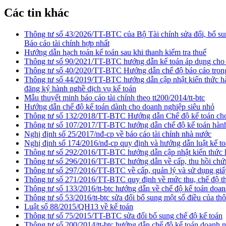
Các tin khác
Thông tư số 43/2026/TT-BTC của Bộ Tài chính sửa đổi, bổ su
Báo cáo tài chính hợp nhất
Hướng dẫn hạch toán kế toán sau khi thanh kiểm tra thuế
Thông tư số 90/2021/TT-BTC hướng dẫn kế toán áp dụng cho 
Thông tư số 40/2020/TT-BTC Hướng dẫn chế độ báo cáo trong 
Thông tư số 44/2019/TT-BTC hướng dẫn cập nhật kiến thức hàn
đăng ký hành nghề dịch vụ kế toán
Mẫu thuyết minh báo cáo tài chính theo tt200/2014/tt-btc
Hướng dẫn chế độ kế toán dành cho doanh nghiệp siêu nhỏ
Thông tư số 132/2018/TT-BTC Hướng dẫn Chế độ kế toán cho
Thông tư số 107/2017/TT-BTC hướng dẫn chế độ kế toán hành
Nghị định số 25/2017/nđ-cp về báo cáo tài chính nhà nước
Nghị định số 174/2016/nđ-cp quy định và hướng dẫn luật kế t
Thông tư số 292/2016/TT-BTC hướng dẫn cập nhật kiến thức h
Thông tư số 296/2016/TT-BTC hướng dẫn về cấp, thu hồi chứn
Thông tư số 297/2016/TT-BTC về cấp, quản lý và sử dụng giấ
Thông tư số 271/2016/TT-BTC quy định về mức thu, chế độ thu
Thông tư số 133/2016/tt-btc hướng dẫn về chế độ kế toán doa
Thông tư số 53/2016/tt-btc sửa đổi bổ sung một số điều của thô
Luật số 88/2015/QH13 về kế toán
Thông tư số 75/2015/TT-BTC sửa đổi bổ sung chế độ kế toán
Thông tư số 200/2014/tt-btc hướng dẫn chế độ kế toán doanh 