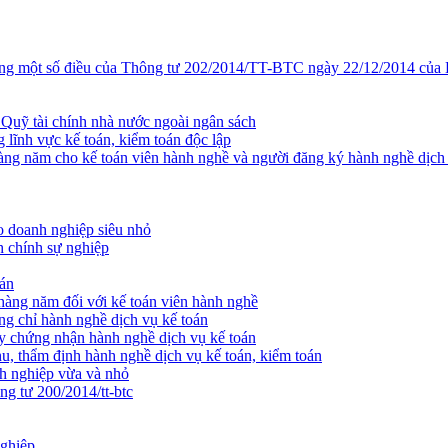
ng một số điều của Thông tư 202/2014/TT-BTC ngày 22/12/2014 của B
Quỹ tài chính nhà nước ngoài ngân sách
lĩnh vực kế toán, kiểm toán độc lập
g năm cho kế toán viên hành nghề và người đăng ký hành nghề dịch v
 doanh nghiệp siêu nhỏ
 chính sự nghiệp
oán
àng năm đối với kế toán viên hành nghề
g chỉ hành nghề dịch vụ kế toán
y chứng nhận hành nghề dịch vụ kế toán
, thẩm định hành nghề dịch vụ kế toán, kiểm toán
nh nghiệp vừa và nhỏ
ng tư 200/2014/tt-btc
nghiệp