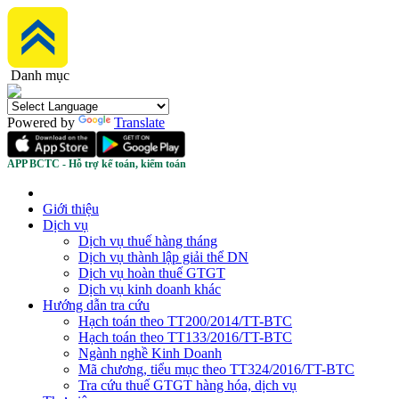
Danh mục
Powered by
Translate
APP BCTC - Hỗ trợ kế toán, kiểm toán
Giới thiệu
Dịch vụ
Dịch vụ thuế hàng tháng
Dịch vụ thành lập giải thể DN
Dịch vụ hoàn thuế GTGT
Dịch vụ kinh doanh khác
Hướng dẫn tra cứu
Hạch toán theo TT200/2014/TT-BTC
Hạch toán theo TT133/2016/TT-BTC
Ngành nghề Kinh Doanh
Mã chương, tiểu mục theo TT324/2016/TT-BTC
Tra cứu thuế GTGT hàng hóa, dịch vụ