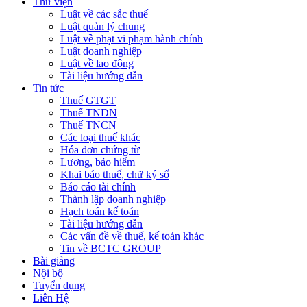
Thư viện
Luật về các sắc thuế
Luật quản lý chung
Luật về phạt vi phạm hành chính
Luật doanh nghiệp
Luật về lao động
Tài liệu hướng dẫn
Tin tức
Thuế GTGT
Thuế TNDN
Thuế TNCN
Các loại thuế khác
Hóa đơn chứng từ
Lương, bảo hiểm
Khai báo thuế, chữ ký số
Báo cáo tài chính
Thành lập doanh nghiệp
Hạch toán kế toán
Tài liệu hướng dẫn
Các vấn đề về thuế, kế toán khác
Tin về BCTC GROUP
Bài giảng
Nội bộ
Tuyển dụng
Liên Hệ