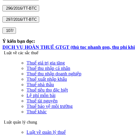
Ý kiến bạn đọc:
DỊCH VỤ HOÀN THUẾ GTGT (thủ tục nhanh gọn, thu phí khi hoà
Luật về các sắc thuế
Thuế giá trị gia tăng
Thuế thu nhập cá nhân
Thuế thu nhập doanh nghiệp
Thuế xuất nhập khẩu
Thuế nhà thầu
Thuế tiêu thụ đặc biệt
Lệ phí môn bài
Thuế tài nguyên
Thuế bảo vệ môi trường
Thuế khác
Luật quản lý chung
Luật về quản lý thuế