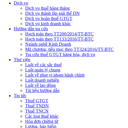
Dịch vụ
Dịch vụ thuế hàng tháng
Dịch vụ thành lập giải thể DN
Dịch vụ hoàn thuế GTGT
Dịch vụ kinh doanh khác
Hướng dẫn tra cứu
Hạch toán theo TT200/2014/TT-BTC
Hạch toán theo TT133/2016/TT-BTC
Ngành nghề Kinh Doanh
Mã chương, tiểu mục theo TT324/2016/TT-BTC
Tra cứu thuế GTGT hàng hóa, dịch vụ
Thư viện
Luật về các sắc thuế
Luật quản lý chung
Luật về phạt vi phạm hành chính
Luật doanh nghiệp
Luật về lao động
Tài liệu hướng dẫn
Tin tức
Thuế GTGT
Thuế TNDN
Thuế TNCN
Các loại thuế khác
Hóa đơn chứng từ
Lương, bảo hiểm