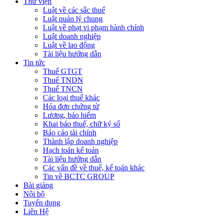
Thư viện
Luật về các sắc thuế
Luật quản lý chung
Luật về phạt vi phạm hành chính
Luật doanh nghiệp
Luật về lao động
Tài liệu hướng dẫn
Tin tức
Thuế GTGT
Thuế TNDN
Thuế TNCN
Các loại thuế khác
Hóa đơn chứng từ
Lương, bảo hiểm
Khai báo thuế, chữ ký số
Báo cáo tài chính
Thành lập doanh nghiệp
Hạch toán kế toán
Tài liệu hướng dẫn
Các vấn đề về thuế, kế toán khác
Tin về BCTC GROUP
Bài giảng
Nội bộ
Tuyển dụng
Liên Hệ