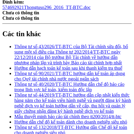
Đính kèm:
574692921Thongtuso296_2016_TT-BTC.doc
Chưa có thông tin
Chưa có thông tin
Các tin khác
Thông tư số 43/2026/TT-BTC của Bộ Tài chính sửa đổi, bổ
sung một số điều của Thông tư 202/2014/TT-BTC ngày
22/12/2014 của Bộ trưởng Bộ Tài chính về hướng dẫn
phương pháp lập và trình bày Báo cáo tài chính hợp nhất
Hướng dẫn hạch toán kế toán sau khi thanh kiểm tra thuế
Thông tư số 90/2021/TT-BTC hướng dẫn kế toán áp dụng
cho Quỹ tài chính nhà nước ngoài ngân sách
Thông tư số 40/2020/TT-BTC Hướng dẫn chế độ báo cáo
trong lĩnh vực kế toán, kiểm toán độc lập
Thông tư số 44/2019/TT-BTC hướng dẫn cập nhật kiến thức
hàng năm cho kế toán viên hành nghề và người đăng ký hành
nghề dịch vụ kế toán hướng dẫn về cấp, thu hồi và quản lý
giấy chứng nhận đăng ký hành nghề dịch vụ kế toán
Mẫu thuyết minh báo cáo tài chính theo tt200/2014/tt-btc
Hướng dẫn chế độ kế toán dành cho doanh nghiệp siêu nhỏ
Thông tư số 132/2018/TT-BTC Hướng dẫn Chế độ kế toán
cho doanh nghiệp siêu nhỏ