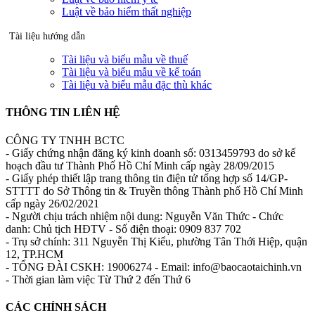
Luật về bảo hiểm thất nghiệp
Tài liệu hướng dẫn
Tài liệu và biểu mẫu về thuế
Tài liệu và biểu mẫu về kế toán
Tài liệu và biểu mẫu đặc thù khác
THÔNG TIN LIÊN HỆ
CÔNG TY TNHH BCTC
- Giấy chứng nhận đăng ký kinh doanh số: 0313459793 do sở kế
hoạch đầu tư Thành Phố Hồ Chí Minh cấp ngày 28/09/2015
- Giấy phép thiết lập trang thông tin điện tử tổng hợp số 14/GP-
STTTT do Sở Thông tin & Truyền thông Thành phố Hồ Chí Minh
cấp ngày 26/02/2021
- Người chịu trách nhiệm nội dung: Nguyễn Văn Thức - Chức
danh: Chủ tịch HĐTV - Số điện thoại: 0909 837 702
- Trụ sở chính: 311 Nguyễn Thị Kiểu, phường Tân Thới Hiệp, quận
12, TP.HCM
- TỔNG ĐÀI CSKH: 19006274 - Email: info@baocaotaichinh.vn
- Thời gian làm việc Từ Thứ 2 đến Thứ 6
CÁC CHÍNH SÁCH