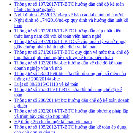
Thông tư số 107/2017/TT-BTC hướng dẫn chế độ kế toán
hành chính sự nghiệp
Nghị định số 25/2017/nđ-cp về báo cáo tài chính nhà nước
Nghị định số 174/2016/nđ-cp quy định và hướng dẫn luật kế
toán
Thông tư số 292/2016/TT-BTC hướng dẫn cập nhật kiến
thức hàng năm đối với kế toán viên hành nghề
Thông tư số 297/2016/TT-BTC về cấp, quản lý và sử dụng
giấy chứng nhận hành nghề dịch vụ kế toán
Thông tư số 271/2016/TT-BTC quy định về mức thu, chế độ
thu, thẩm định hành nghề dịch vụ kế toán, kiểm toán
Thông tư số 133/2016/tt-btc hướng dẫn về chế độ kế toán
doanh nghiệp vừa và nhỏ
Thông tư số 53/2016/tt-btc sửa đổi bổ sung một số điều của
thông tư 200/2014/tt-btc
Luật số 88/2015/QH13 về kế toán
Thông tư số 75/2015/TT-BTC sửa đổi bổ sung chế độ kế
toán
Thông tư số 200/2014/tt-btc hướng dẫn chế độ kế toán doanh
nghiệp
Thông tư số 202/2014/TT-BTC hướng dẫn phương pháp lập
và trình bày cáo cáo hợp nhất
Hệ thống 26 chuẩn mực kế toán việt nam
Thông tư số 195/2012/TT-BTC hướng dẫn kế toán áp dụng
cho chủ đơn vị đầu tư