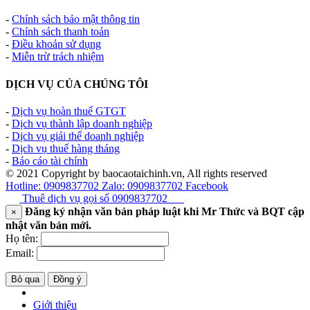
-
Chính sách bảo mật thông tin
-
Chính sách thanh toán
-
Điều khoản sử dụng
-
Miễn trừ trách nhiệm
DỊCH VỤ CỦA CHÚNG TÔI
-
Dịch vụ hoàn thuế GTGT
-
Dịch vụ thành lập doanh nghiệp
-
Dịch vụ giải thể doanh nghiệp
-
Dịch vụ thuế hàng tháng
-
Báo cáo tài chính
© 2021 Copyright by baocaotaichinh.vn, All rights reserved
Hotline: 0909837702
Zalo: 0909837702
Facebook
Thuê dịch vụ gọi số
0909837702
Đăng ký nhận văn bản pháp luật khi Mr Thức và BQT cập
×
nhật văn bản mới.
Họ tên:
Email:
Bỏ qua
Đồng ý
Giới thiệu