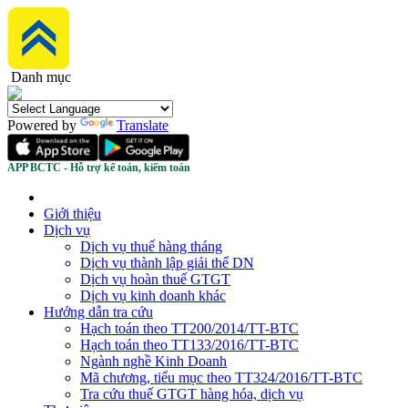
Danh mục
Powered by
Translate
APP BCTC - Hỗ trợ kế toán, kiểm toán
Giới thiệu
Dịch vụ
Dịch vụ thuế hàng tháng
Dịch vụ thành lập giải thể DN
Dịch vụ hoàn thuế GTGT
Dịch vụ kinh doanh khác
Hướng dẫn tra cứu
Hạch toán theo TT200/2014/TT-BTC
Hạch toán theo TT133/2016/TT-BTC
Ngành nghề Kinh Doanh
Mã chương, tiểu mục theo TT324/2016/TT-BTC
Tra cứu thuế GTGT hàng hóa, dịch vụ