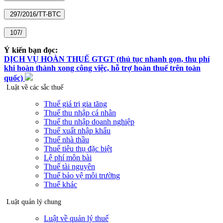
Ý kiến bạn đọc:
DỊCH VỤ HOÀN THUẾ GTGT (thủ tục nhanh gọn, thu phí
khi hoàn thành xong công việc, hỗ trợ hoàn thuế trên toàn
quốc)
Luật về các sắc thuế
Thuế giá trị gia tăng
Thuế thu nhập cá nhân
Thuế thu nhập doanh nghiệp
Thuế xuất nhập khẩu
Thuế nhà thầu
Thuế tiêu thụ đặc biệt
Lệ phí môn bài
Thuế tài nguyên
Thuế bảo vệ môi trường
Thuế khác
Luật quản lý chung
Luật về quản lý thuế