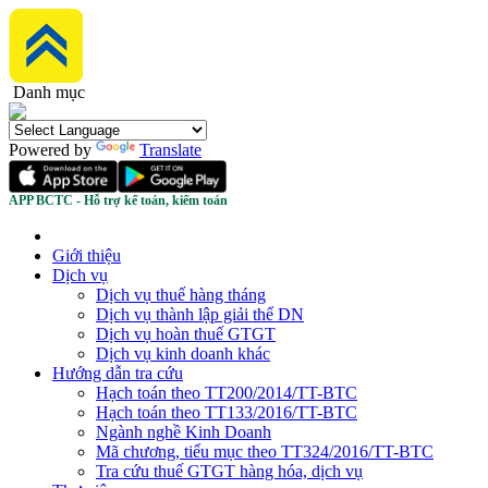
Danh mục
Powered by
Translate
APP BCTC - Hỗ trợ kế toán, kiểm toán
Giới thiệu
Dịch vụ
Dịch vụ thuế hàng tháng
Dịch vụ thành lập giải thể DN
Dịch vụ hoàn thuế GTGT
Dịch vụ kinh doanh khác
Hướng dẫn tra cứu
Hạch toán theo TT200/2014/TT-BTC
Hạch toán theo TT133/2016/TT-BTC
Ngành nghề Kinh Doanh
Mã chương, tiểu mục theo TT324/2016/TT-BTC
Tra cứu thuế GTGT hàng hóa, dịch vụ