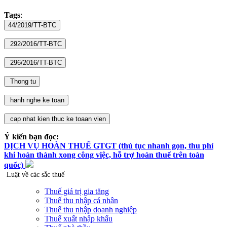
Tags
:
Ý kiến bạn đọc:
DỊCH VỤ HOÀN THUẾ GTGT (thủ tục nhanh gọn, thu phí
khi hoàn thành xong công việc, hỗ trợ hoàn thuế trên toàn
quốc)
Luật về các sắc thuế
Thuế giá trị gia tăng
Thuế thu nhập cá nhân
Thuế thu nhập doanh nghiệp
Thuế xuất nhập khẩu