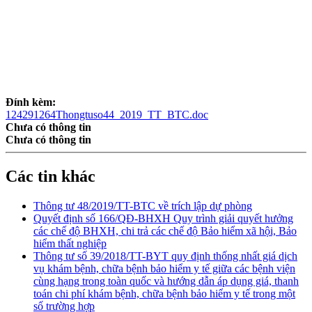
Đính kèm:
124291264Thongtuso44_2019_TT_BTC.doc
Chưa có thông tin
Chưa có thông tin
Các tin khác
Thông tư 48/2019/TT-BTC về trích lập dự phòng
Quyết định số 166/QĐ-BHXH Quy trình giải quyết hưởng
các chế độ BHXH, chi trả các chế độ Bảo hiểm xã hội, Bảo
hiểm thất nghiệp
Thông tư số 39/2018/TT-BYT quy định thống nhất giá dịch
vụ khám bệnh, chữa bệnh bảo hiểm y tế giữa các bệnh viện
cùng hạng trong toàn quốc và hướng dẫn áp dụng giá, thanh
toán chi phí khám bệnh, chữa bệnh bảo hiểm y tế trong một
số trường hợp