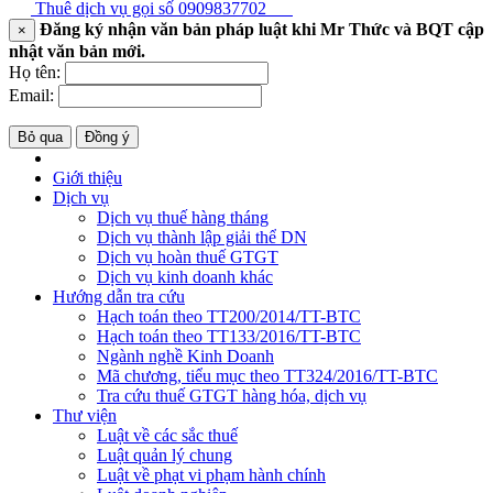
Thuê dịch vụ gọi số
0909837702
Đăng ký nhận văn bản pháp luật khi Mr Thức và BQT cập
×
nhật văn bản mới.
Họ tên:
Email:
Bỏ qua
Đồng ý
Giới thiệu
Dịch vụ
Dịch vụ thuế hàng tháng
Dịch vụ thành lập giải thể DN
Dịch vụ hoàn thuế GTGT
Dịch vụ kinh doanh khác
Hướng dẫn tra cứu
Hạch toán theo TT200/2014/TT-BTC
Hạch toán theo TT133/2016/TT-BTC
Ngành nghề Kinh Doanh
Mã chương, tiểu mục theo TT324/2016/TT-BTC
Tra cứu thuế GTGT hàng hóa, dịch vụ
Thư viện
Luật về các sắc thuế
Luật quản lý chung
Luật về phạt vi phạm hành chính