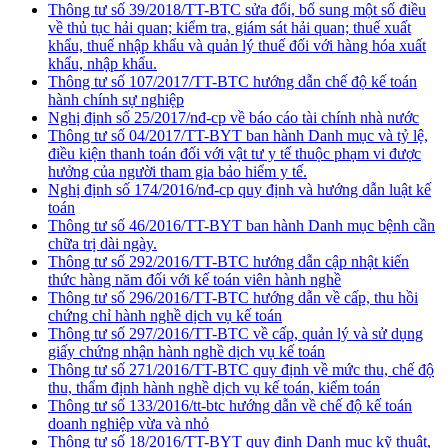
Thông tư số 39/2018/TT-BTC sửa đổi, bổ sung một số điều
về thủ tục hải quan; kiểm tra, giám sát hải quan; thuế xuất
khẩu, thuế nhập khẩu và quản lý thuế đối với hàng hóa xuất
khẩu, nhập khẩu.
Thông tư số 107/2017/TT-BTC hướng dẫn chế độ kế toán
hành chính sự nghiệp
Nghị định số 25/2017/nđ-cp về báo cáo tài chính nhà nước
Thông tư số 04/2017/TT-BYT ban hành Danh mục và tỷ lệ,
điều kiện thanh toán đối với vật tư y tế thuộc phạm vi được
hưởng của người tham gia bảo hiểm y tế.
Nghị định số 174/2016/nđ-cp quy định và hướng dẫn luật kế
toán
Thông tư số 46/2016/TT-BYT ban hành Danh mục bệnh cần
chữa trị dài ngày.
Thông tư số 292/2016/TT-BTC hướng dẫn cập nhật kiến
thức hàng năm đối với kế toán viên hành nghề
Thông tư số 296/2016/TT-BTC hướng dẫn về cấp, thu hồi
chứng chỉ hành nghề dịch vụ kế toán
Thông tư số 297/2016/TT-BTC về cấp, quản lý và sử dụng
giấy chứng nhận hành nghề dịch vụ kế toán
Thông tư số 271/2016/TT-BTC quy định về mức thu, chế độ
thu, thẩm định hành nghề dịch vụ kế toán, kiểm toán
Thông tư số 133/2016/tt-btc hướng dẫn về chế độ kế toán
doanh nghiệp vừa và nhỏ
Thông tư số 18/2016/TT-BYT quy định Danh mục kỹ thuật,