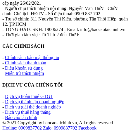
cấp ngày 26/02/2021
- Người chịu trách nhiệm nội dung: Nguyễn Văn Thức - Chức
danh: Chủ tịch HĐTV - Số điện thoại: 0909 837 702
- Trụ sở chính: 311 Nguyễn Thị Kiểu, phường Tân Thới Hiệp, quận
12, TP.HCM
- TỔNG ĐÀI CSKH: 19006274 - Email: info@baocaotaichinh.vn
- Thời gian làm việc Từ Thứ 2 đến Thứ 6
CÁC CHÍNH SÁCH
-
Chính sách bảo mật thông tin
-
Chính sách thanh toán
-
Điều khoản sử dụng
-
Miễn trừ trách nhiệm
DỊCH VỤ CỦA CHÚNG TÔI
-
Dịch vụ hoàn thuế GTGT
-
Dịch vụ thành lập doanh nghiệp
-
Dịch vụ giải thể doanh nghiệp
-
Dịch vụ thuế hàng tháng
-
Báo cáo tài chính
© 2021 Copyright by baocaotaichinh.vn, All rights reserved
Hotline: 0909837702
Zalo: 0909837702
Facebook