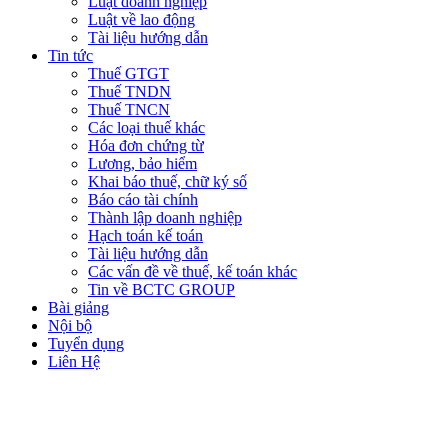
Luật doanh nghiệp
Luật về lao động
Tài liệu hướng dẫn
Tin tức
Thuế GTGT
Thuế TNDN
Thuế TNCN
Các loại thuế khác
Hóa đơn chứng từ
Lương, bảo hiểm
Khai báo thuế, chữ ký số
Báo cáo tài chính
Thành lập doanh nghiệp
Hạch toán kế toán
Tài liệu hướng dẫn
Các vấn đề về thuế, kế toán khác
Tin về BCTC GROUP
Bài giảng
Nội bộ
Tuyển dụng
Liên Hệ