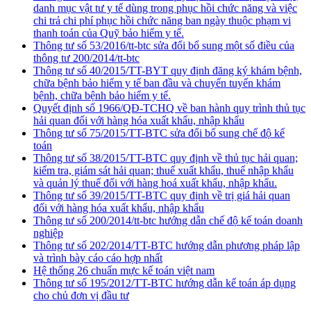
danh mục vật tư y tế dùng trong phục hồi chức năng và việc
chi trả chi phí phục hồi chức năng ban ngày thuộc phạm vi
thanh toán của Quỹ bảo hiểm y tế.
Thông tư số 53/2016/tt-btc sửa đổi bổ sung một số điều của
thông tư 200/2014/tt-btc
Thông tư số 40/2015/TT-BYT quy định đăng ký khám bệnh,
chữa bệnh bảo hiểm y tế ban đầu và chuyển tuyến khám
bệnh, chữa bệnh bảo hiểm y tế.
Quyết định số 1966/QĐ-TCHQ về ban hành quy trình thủ tục
hải quan đối với hàng hóa xuất khẩu, nhập khẩu
Thông tư số 75/2015/TT-BTC sửa đổi bổ sung chế độ kế
toán
Thông tư số 38/2015/TT-BTC quy định về thủ tục hải quan;
kiểm tra, giám sát hải quan; thuế xuất khẩu, thuế nhập khẩu
và quản lý thuế đối với hàng hoá xuất khẩu, nhập khẩu.
Thông tư số 39/2015/TT-BTC quy định về trị giá hải quan
đối với hàng hóa xuất khẩu, nhập khẩu
Thông tư số 200/2014/tt-btc hướng dẫn chế độ kế toán doanh
nghiệp
Thông tư số 202/2014/TT-BTC hướng dẫn phương pháp lập
và trình bày cáo cáo hợp nhất
Hệ thống 26 chuẩn mực kế toán việt nam
Thông tư số 195/2012/TT-BTC hướng dẫn kế toán áp dụng
cho chủ đơn vị đầu tư