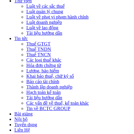
Thư viện
Luật về các sắc thuế
Luật quản lý chung
Luật về phạt vi phạm hành chính
Luật doanh nghiệp
Luật về lao động
Tài liệu hướng dẫn
Tin tức
Thuế GTGT
Thuế TNDN
Thuế TNCN
Các loại thuế khác
Hóa đơn chứng từ
Lương, bảo hiểm
Khai báo thuế, chữ ký số
Báo cáo tài chính
Thành lập doanh nghiệp
Hạch toán kế toán
Tài liệu hướng dẫn
Các vấn đề về thuế, kế toán khác
Tin về BCTC GROUP
Bài giảng
Nội bộ
Tuyển dụng
Liên Hệ