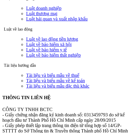
Luật doanh nghiệp
Luật thương mại
Luật hải quan và xuất nhập khẩu
Luật về lao động
Luật về lao động tiền lương
Luật về bảo hiểm xã hội
Luật về bảo hiểm y tế
Luật về bảo hiểm thất nghiệp
Tài liệu hướng dẫn
Tài liệu và biểu mẫu về thuế
Tài liệu và biểu mẫu về kế toán
Tài liệu và biểu mẫu đặc thù khác
THÔNG TIN LIÊN HỆ
CÔNG TY TNHH BCTC
- Giấy chứng nhận đăng ký kinh doanh số: 0313459793 do sở kế
hoạch đầu tư Thành Phố Hồ Chí Minh cấp ngày 28/09/2015
- Giấy phép thiết lập trang thông tin điện tử tổng hợp số 14/GP-
STTTT do Sở Thông tin & Truyền thông Thành phố Hồ Chí Minh