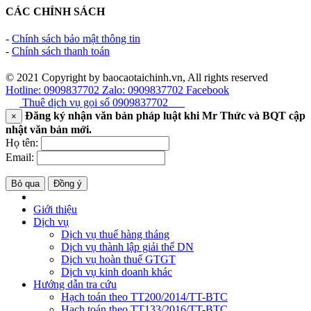
CÁC CHÍNH SÁCH
-
Chính sách bảo mật thông tin
-
Chính sách thanh toán
© 2021 Copyright by baocaotaichinh.vn, All rights reserved
Hotline: 0909837702
Zalo: 0909837702
Facebook
Thuê dịch vụ gọi số
0909837702
Đăng ký nhận văn bản pháp luật khi Mr Thức và BQT cập
×
nhật văn bản mới.
Họ tên:
Email:
Bỏ qua
Đồng ý
Giới thiệu
Dịch vụ
Dịch vụ thuế hàng tháng
Dịch vụ thành lập giải thể DN
Dịch vụ hoàn thuế GTGT
Dịch vụ kinh doanh khác
Hướng dẫn tra cứu
Hạch toán theo TT200/2014/TT-BTC
Hạch toán theo TT133/2016/TT-BTC