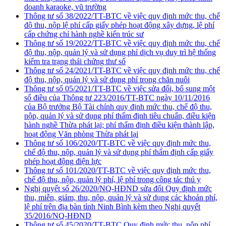
doanh karaoke, vũ trường
Thông tư số 38/2022/TT-BTC về việc quy định mức thu, chế
độ thu, nộp lệ phí cấp giấy phép hoạt động xây dựng, lệ phí
cấp chứng chỉ hành nghề kiến trúc sư
Thông tư số 19/2022/TT-BTC về việc quy định mức thu, chế
độ thu, nộp, quản lý và sử dụng phí dịch vụ duy trì hệ thống
kiểm tra trạng thái chứng thư số
Thông tư số 24/2021/TT-BTC về việc quy định mức thu, chế
độ thu, nộp, quản lý và sử dụng phí trong chăn nuôi
Thông tư số 05/2021/TT-BTC về việc sửa đổi, bổ sung một
số điều của Thông tư 223/2016/TT-BTC ngày 10/11/2016
của Bộ trưởng Bộ Tài chính quy định mức thu, chế độ thu,
nộp, quản lý và sử dụng phí thẩm định tiêu chuẩn, điều kiện
hành nghề Thừa phát lại; phí thẩm định điều kiện thành lập,
hoạt động Văn phòng Thừa phát lại
Thông tư số 106/2020/TT-BTC về việc quy định mức thu,
chế độ thu, nộp, quản lý và sử dụng phí thẩm định cấp giấy
phép hoạt động điện lực
Thông tư số 101/2020/TT-BTC về việc quy định mức thu,
chế độ thu, nộp, quản lý phí, lệ phí trong công tác thú y
Nghị quyết số 26/2020/NQ-HĐND sửa đổi Quy định mức
thu, miễn, giảm, thu, nộp, quản lý và sử dụng các khoản phí,
lệ phí trên địa bàn tỉnh Ninh Bình kèm theo Nghị quyết
35/2016/NQ-HĐND
Thông tư số 45/2020/TT-BTC Quy định mức thu, nộp phí