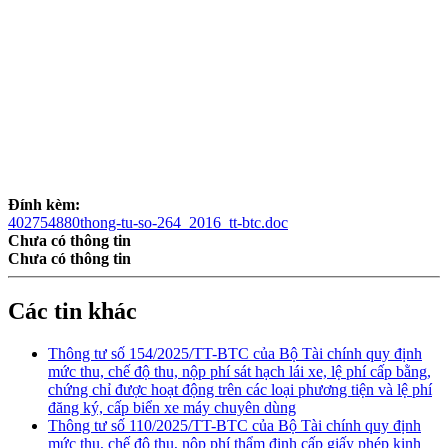
Đính kèm:
402754880thong-tu-so-264_2016_tt-btc.doc
Chưa có thông tin
Chưa có thông tin
Các tin khác
Thông tư số 154/2025/TT-BTC của Bộ Tài chính quy định
mức thu, chế độ thu, nộp phí sát hạch lái xe, lệ phí cấp bằng,
chứng chỉ được hoạt động trên các loại phương tiện và lệ phí
đăng ký, cấp biển xe máy chuyên dùng
Thông tư số 110/2025/TT-BTC của Bộ Tài chính quy định
mức thu, chế độ thu, nộp phí thẩm định cấp giấy phép kinh