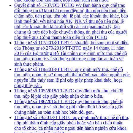
Quyết định số 1737/QĐ-TCHQ v/v Ban hành quy chế trao
đổi thông tin tờ khai hải quan điện tử, thu nộp tiền thuế, tiền
chậm nộp, tiền phạt, tiền phí, lệ phí, các khoản thu khác, bảo
lãnh thuế đối với hàng hóa XK, NK và thu nộp tiền phí, lệ
phí, các khoản thu khác đối với các cơ quan quản lý, lập
chứng từ trực tiếp hoặc chuyển thông tin phải thu của người
nộp thuế qua Cổng thanh toán điện tử của TCHQ
Thông tư số 117/2018/TT-BTC sửa đổi, bổ sung một số điều
của Thông tư số 279/2016/TT-BTC ngày 14 tháng 11 năm
2016 của Bộ trưởng Bộ Tài chính quy định mức thu, chế độ
thu, nộp, quản lý và sử dụng phí trong công tác an toàn vệ
sinh thực phẩm.
Thông tư số 118/2018/TT-BTC quy định mức thu, chế độ
thu, nộp, quản lý, sử dụng phí thẩm định xác nhận nguồn gốc
nguyên liệu thủy sản; lệ phí cấp giấy phép khai thác, hoạt
động thủy sản.
Thông tư số 105/2018/TT-BTC quy định mức thu, chế độ
thu, nộp lệ phí cấp giấy phép nhận chìm ở biển.
Thông tư số 186/2016/TT-BTC quy định mức thu, chế độ
thu, nộp, quản lý và sử dụng phí thẩm định hồ sơ cấp giấy
chứng nhận an toàn sinh học biến đổi gen.
Thông tư số 79/2018/TT-BTC quy định mức thu, chế độ thu,
nộp phí thẩm định cấp giấy phép hoặc văn bản chấp thuận
cho tổ chức, cá nhân nước ngoài tiến hành nghiên cứu khoa