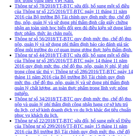
học trong vùng biển Việt Nam.
Thông tư số 78/2018/TT-BTC sửa đổi, bổ sung một số điều
của Thông tư số 225/2016/TT-BTC ngày 11 tháng 11 năm
2016 của Bộ trưởng Bộ Tài chính quy định mức thu, chế độ
thu, nộp, quản lý và sử dụng phí thẩm định cấp giấy chứng
nhận an toàn sinh học biến đổi gen đủ điều kiện sử dụng làm
thực phẩm, thức ăn chăn nuôi.
Thông tư số 56/2018/TT-BTC quy định mức thu, chế độ thu,
nộp, quản lý và sử dụng phí thẩm định báo cáo đánh giá tác
động môi trường do cơ quan trung ương thực hiện thẩm định.
Thông tư số 44/2018/TT-BTC sửa đổi, bổ sung một số điều
của Thông tư số 285/2016/TT-BTC ngày 14 tháng 11 năm
2016 quy định mức thu, chế độ thu, nộp, quản lý phí, lệ phí
trong công tác thú y; Thông tư số 286/2016/TT-BTC ngày 14
tháng 11 năm 2016 của Bộ trưởng Bộ Tài chính quy định
mức thu, chế độ thu, nộp, quản lý và sử dụng phí thẩm định
quản lý chất lượng, an toàn thực phẩm trong lĩnh vực nông
nghiệp.
Thông tư số 34/2018/TT-BTC quy định mức thu, chế độ thu,
nộp và quản lý phí thẩm định công nhận hạng cơ sở lưu trú
du lịch, cơ sở kinh doanh dịch vụ du lịch khác đạt tiêu chuẩn
phục vụ khách du lịch.
Thông tư số 22/2018/TT-BTC sửa đổi, bổ sung một số Điều
của Thông tư số 299/2016/TT-BTC ngày 15 tháng 11 năm
2016 của Bộ trưởng Bộ Tài chính quy định mức thu, chế độ