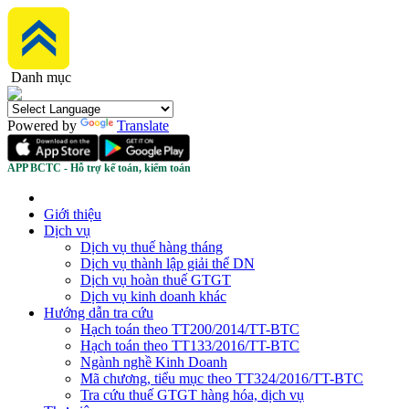
Danh mục
Powered by
Translate
APP BCTC - Hỗ trợ kế toán, kiểm toán
Giới thiệu
Dịch vụ
Dịch vụ thuế hàng tháng
Dịch vụ thành lập giải thể DN
Dịch vụ hoàn thuế GTGT
Dịch vụ kinh doanh khác
Hướng dẫn tra cứu
Hạch toán theo TT200/2014/TT-BTC
Hạch toán theo TT133/2016/TT-BTC
Ngành nghề Kinh Doanh
Mã chương, tiểu mục theo TT324/2016/TT-BTC
Tra cứu thuế GTGT hàng hóa, dịch vụ