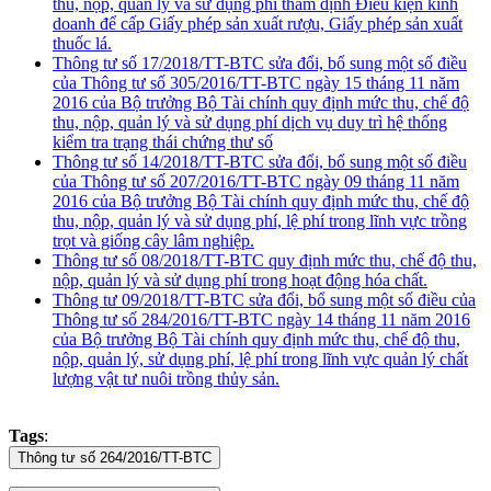
thu, nộp, quản lý và sử dụng phí thẩm định Điều kiện kinh
doanh để cấp Giấy phép sản xuất rượu, Giấy phép sản xuất
thuốc lá.
Thông tư số 17/2018/TT-BTC sửa đổi, bổ sung một số điều
của Thông tư số 305/2016/TT-BTC ngày 15 tháng 11 năm
2016 của Bộ trưởng Bộ Tài chính quy định mức thu, chế độ
thu, nộp, quản lý và sử dụng phí dịch vụ duy trì hệ thống
kiểm tra trạng thái chứng thư số
Thông tư số 14/2018/TT-BTC sửa đổi, bổ sung một số điều
của Thông tư số 207/2016/TT-BTC ngày 09 tháng 11 năm
2016 của Bộ trưởng Bộ Tài chính quy định mức thu, chế độ
thu, nộp, quản lý và sử dụng phí, lệ phí trong lĩnh vực trồng
trọt và giống cây lâm nghiệp.
Thông tư số 08/2018/TT-BTC quy định mức thu, chế độ thu,
nộp, quản lý và sử dụng phí trong hoạt động hóa chất.
Thông tư 09/2018/TT-BTC sửa đổi, bổ sung một số điều của
Thông tư số 284/2016/TT-BTC ngày 14 tháng 11 năm 2016
của Bộ trưởng Bộ Tài chính quy định mức thu, chế độ thu,
nộp, quản lý, sử dụng phí, lệ phí trong lĩnh vực quản lý chất
lượng vật tư nuôi trồng thủy sản.
Tags
: