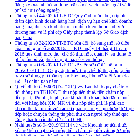
đăng ký (xác nhận) sử dụng mã số mã vạch nước ngoài và lệ
phí sở hữu công nghiệp
Thông tư số 44/2020/TT-BTC Quy định mức thu, nộp phí
thẩm định kinh doanh hàng hoá, dịch vụ hạn chế kinh doanh;
hàng hoá, dịch vụ kinh doanh có điều kiện thuộc lĩnh vực
thương mại và lệ phí cấp Giấy phép thành lập Sở Giao dịch
hàng hoá
Thông tư số 32/2020/TT-BTC sửa đổi, bổ sung một số điều
của Thông tư số 268/2016/TT-BTC ngày 14 tháng 11 năm
2016 quy định mức thu, chế độ thu, nộp, quản lý, sử dụng lệ
phí phân bổ và phí sử dụng mã, số viễn thông.
Thông tư số 06/2020/TT-BTC về việc sửa đổi Thông tư
205/2016/TT-BTC quy định mức thu, chế độ thu, nộp, quản
lý và sử dụng phí thăm quan Bảo tàng Phụ nữ Việt Nam do
Bộ Tài chính ban hành
Quyết định số 3660/QĐ-TCHQ v/v Ban hành quy chế trao
đổi thông tin TKHQĐT, thu nộp tiền thuế, tiền chậm nộp,
tiền phạt, tiền phí, lệ phí, các khoản thu khác, bảo lãnh thuế
đối với hàng hóa XK, NK và thu nộp tiền phí, lệ phí, các
khoản thu khác đối với các cơ quan quản lý, lập chứng từ trực
tiếp hoặc chuyển thông tin phải thu của người nộp thuế qua
Cổng thanh toán điện tử của TCHQ
Nghị quyết số 94/2019/QH14 về việc khoanh nợ tiền thuế,
xóa nợ tiền phạt chậm nộp, tiền chậm nộp đối với người nộp
thuế không còn khả năng nộp ngân sách nhà nước