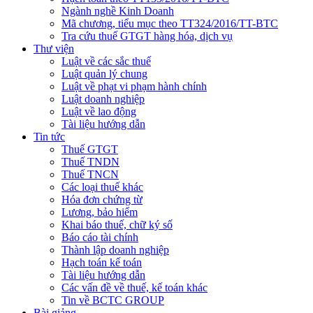
Ngành nghề Kinh Doanh
Mã chương, tiểu mục theo TT324/2016/TT-BTC
Tra cứu thuế GTGT hàng hóa, dịch vụ
Thư viện
Luật về các sắc thuế
Luật quản lý chung
Luật về phạt vi phạm hành chính
Luật doanh nghiệp
Luật về lao động
Tài liệu hướng dẫn
Tin tức
Thuế GTGT
Thuế TNDN
Thuế TNCN
Các loại thuế khác
Hóa đơn chứng từ
Lương, bảo hiểm
Khai báo thuế, chữ ký số
Báo cáo tài chính
Thành lập doanh nghiệp
Hạch toán kế toán
Tài liệu hướng dẫn
Các vấn đề về thuế, kế toán khác
Tin về BCTC GROUP
Bài giảng