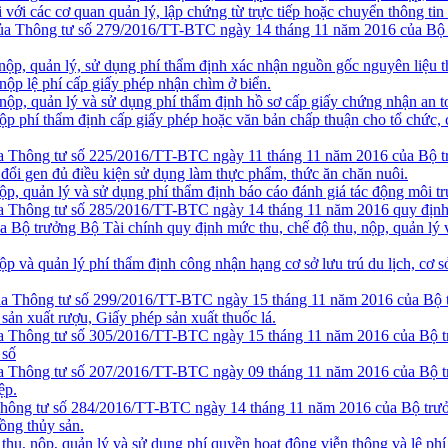
i với các cơ quan quản lý, lập chứng từ trực tiếp hoặc chuyển thông t
ủa Thông tư số 279/2016/TT-BTC ngày 14 tháng 11 năm 2016 của Bộ tr
p, quản lý, sử dụng phí thẩm định xác nhận nguồn gốc nguyên liệu thủy
ộp lệ phí cấp giấy phép nhận chìm ở biển.
p, quản lý và sử dụng phí thẩm định hồ sơ cấp giấy chứng nhận an to
p phí thẩm định cấp giấy phép hoặc văn bản chấp thuận cho tổ chức, 
a Thông tư số 225/2016/TT-BTC ngày 11 tháng 11 năm 2016 của Bộ trư
 đổi gen đủ điều kiện sử dụng làm thực phẩm, thức ăn chăn nuôi.
, quản lý và sử dụng phí thẩm định báo cáo đánh giá tác động môi tr
 Thông tư số 285/2016/TT-BTC ngày 14 tháng 11 năm 2016 quy định mức 
ộ trưởng Bộ Tài chính quy định mức thu, chế độ thu, nộp, quản lý v
 và quản lý phí thẩm định công nhận hạng cơ sở lưu trú du lịch, cơ sở
a Thông tư số 299/2016/TT-BTC ngày 15 tháng 11 năm 2016 của Bộ trư
sản xuất rượu, Giấy phép sản xuất thuốc lá.
a Thông tư số 305/2016/TT-BTC ngày 15 tháng 11 năm 2016 của Bộ trư
 số
a Thông tư số 207/2016/TT-BTC ngày 09 tháng 11 năm 2016 của Bộ trư
ệp.
hông tư số 284/2016/TT-BTC ngày 14 tháng 11 năm 2016 của Bộ trưởng
rồng thủy sản.
u, nộp, quản lý và sử dụng phí quyền hoạt động viễn thông và lệ phí