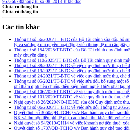
957366780thong-tu-so-08_2018_tt-btc.doc
Chưa có thông tin
Chưa có thông tin
Các tin khác
Thông tư số 56/2026/TT-BTC của Bộ Tài chính sửa đổi, bổ su
lý và sử dụng phí quyền hoạt động viễn thông, lệ phí cấp giấy
Thông tư số 154/2025/TT-BTC của Bộ Tài chính quy định mức thu
máy chuyên dùng
Thông tư số 110/2025/TT-BTC của Bộ Tài chính quy định mức t
Thông tư số 38/2022/TT-BTC về việc quy định mức thu, chế độ 
Thông tư số 19/2022/TT-BTC về việc quy định mức thu, chế độ t
Thông tư số 24/2021/TT-BTC về việc quy định mức thu, chế độ 
Thông tư số 05/2021/TT-BTC về việc sửa đổi, bổ sung một số
phí thẩm định tiêu chuẩn, điều kiện hành nghề Thừa phát lại; 
Thông tư số 106/2020/TT-BTC về việc quy định mức thu, chế độ
Thông tư số 101/2020/TT-BTC về việc quy định mức thu, chế độ 
Nghị quyết số 26/2020/NQ-HĐND sửa đổi Quy định mức thu, mi
Thông tư số 06/2020/TT-BTC về việc sửa đổi Thông tư 205/20
Quyết định số 3660/QĐ-TCHQ v/v Ban hành quy chế trao đổi thô
NK và thu nộp tiền phí, lệ phí, các khoản thu khác đối với cá
Nghị quyết số 94/2019/QH14 về việc khoanh nợ tiền thuế, xóa
Quyết định số 1737/QĐ-TCHQ v/v Ban hành quy chế trao đổi thông