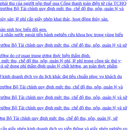
in phải thu của người nộp thuế qua Cổng thanh toán điện tử của TCHQ
ưởng Bộ Tài chính quy định mức thu, chế độ thu, nộp, quản lý và
 sản; lệ phí cấp giấy phép khai thác, hoạt động thủy sản.
àn sinh học biến đổi gen.
cá nhân nước ngoài tiến hành nghiên cứu khoa học trong vùng biển
ởng Bộ Tài chính quy định mức thu, chế độ thu, nộp, quản lý và sử
ường do cơ quan trung ương thực hiện thẩm định.
thu, chế độ thu, nộp, quản lý phí, lệ phí trong công tác thú y;
à sử dụng phí thẩm định quản lý chất lượng, an toàn thực phẩm
 kinh doanh dịch vụ du lịch khác đạt tiêu chuẩn phục vụ khách du
ởng Bộ Tài chính quy định mức thu, chế độ thu, nộp, quản lý và
ởng Bộ Tài chính quy định mức thu, chế độ thu, nộp, quản lý và sử
ởng Bộ Tài chính quy định mức thu, chế độ thu, nộp, quản lý và sử
 Bộ Tài chính quy định mức thu, chế độ thu, nộp, quản lý, sử
 cấp giấy phép kinh doanh dịch vụ viễn thông và giấy phép nghiệp vụ