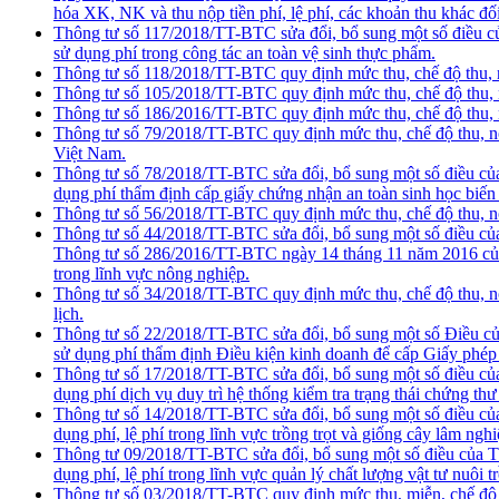
hóa XK, NK và thu nộp tiền phí, lệ phí, các khoản thu khác đố
Thông tư số 117/2018/TT-BTC sửa đổi, bổ sung một số điều c
sử dụng phí trong công tác an toàn vệ sinh thực phẩm.
Thông tư số 118/2018/TT-BTC quy định mức thu, chế độ thu, nộ
Thông tư số 105/2018/TT-BTC quy định mức thu, chế độ thu, n
Thông tư số 186/2016/TT-BTC quy định mức thu, chế độ thu, nộ
Thông tư số 79/2018/TT-BTC quy định mức thu, chế độ thu, nộ
Việt Nam.
Thông tư số 78/2018/TT-BTC sửa đổi, bổ sung một số điều củ
dụng phí thẩm định cấp giấy chứng nhận an toàn sinh học biến
Thông tư số 56/2018/TT-BTC quy định mức thu, chế độ thu, nộp
Thông tư số 44/2018/TT-BTC sửa đổi, bổ sung một số điều của
Thông tư số 286/2016/TT-BTC ngày 14 tháng 11 năm 2016 của B
trong lĩnh vực nông nghiệp.
Thông tư số 34/2018/TT-BTC quy định mức thu, chế độ thu, nộp
lịch.
Thông tư số 22/2018/TT-BTC sửa đổi, bổ sung một số Điều củ
sử dụng phí thẩm định Điều kiện kinh doanh để cấp Giấy phép 
Thông tư số 17/2018/TT-BTC sửa đổi, bổ sung một số điều củ
dụng phí dịch vụ duy trì hệ thống kiểm tra trạng thái chứng thư
Thông tư số 14/2018/TT-BTC sửa đổi, bổ sung một số điều củ
dụng phí, lệ phí trong lĩnh vực trồng trọt và giống cây lâm nghi
Thông tư 09/2018/TT-BTC sửa đổi, bổ sung một số điều của T
dụng phí, lệ phí trong lĩnh vực quản lý chất lượng vật tư nuôi t
Thông tư số 03/2018/TT-BTC quy định mức thu, miễn, chế độ th