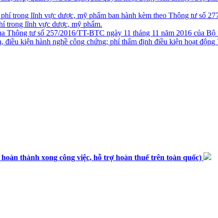
 phí trong lĩnh vực dược, mỹ phẩm ban hành kèm theo Thông tư số 2
phí trong lĩnh vực dược, mỹ phẩm.
ủa Thông tư số 257/2016/TT-BTC ngày 11 tháng 11 năm 2016 của Bộ tr
n, điều kiện hành nghề công chứng; phí thẩm định điều kiện hoạt động
n thành xong công việc, hỗ trợ hoàn thuế trên toàn quốc)