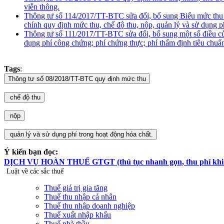
viễn thông.
Thông tư số 114/2017/TT-BTC sửa đổi, bổ sung Biểu mức thu
chính quy định mức thu, chế độ thu, nộp, quản lý và sử dụng 
Thông tư số 111/2017/TT-BTC sửa đổi, bổ sung một số điều c
dụng phí công chứng; phí chứng thực; phí thẩm định tiêu chuẩ
Tags
:
Ý kiến bạn đọc:
DỊCH VỤ HOÀN THUẾ GTGT (thủ tục nhanh gọn, thu phí khi hoà
Luật về các sắc thuế
Thuế giá trị gia tăng
Thuế thu nhập cá nhân
Thuế thu nhập doanh nghiệp
Thuế xuất nhập khẩu
Thuế nhà thầu