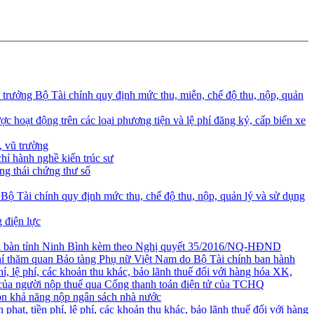
rưởng Bộ Tài chính quy định mức thu, miễn, chế độ thu, nộp, quản
c hoạt động trên các loại phương tiện và lệ phí đăng ký, cấp biển xe
, vũ trường
hỉ hành nghề kiến trúc sư
ng thái chứng thư số
ộ Tài chính quy định mức thu, chế độ thu, nộp, quản lý và sử dụng
 điện lực
 địa bàn tỉnh Ninh Bình kèm theo Nghị quyết 35/2016/NQ-HĐND
hí thăm quan Bảo tàng Phụ nữ Việt Nam do Bộ Tài chính ban hành
, lệ phí, các khoản thu khác, bảo lãnh thuế đối với hàng hóa XK,
thu của người nộp thuế qua Cổng thanh toán điện tử của TCHQ
còn khả năng nộp ngân sách nhà nước
phạt, tiền phí, lệ phí, các khoản thu khác, bảo lãnh thuế đối với hàng