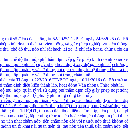
ng một số điều của Thông tư 52/2025/TT-BTC ngày 24/6/2025 của Bộ t
 phép kinh doanh dịch vụ viễn thông và giấy phép nghiệp vụ viễn thông
, chế độ thu, nộp phí sát hạch lái xe, lệ phí cấp bằng, chứng chỉ đượ
hu, chế độ thu, nộp phí thẩm định cấp giấy phép kinh doanh karaoke
thu, nộp lệ phí cấp giấy phép hoạt động xây dựng, lệ phí cấp chứng c
hu, nộp, quản lý và sử dụng phí dịch vụ duy trì hệ thống kiểm tra trạ
thu, nộp, quản lý và sử dụng phí trong chăn nuôi
 điều của Thông tư 223/2016/TT-BTC ngày 10/11/2016 của Bộ trưởng B
phí thẩm định điều kiện thành lập, hoạt động Văn phòng Thừa phát lại
 thu, nộp, quản lý và sử dụng phí thẩm định cấp giấy phép hoạt động
thu, nộp, quản lý phí, lệ phí trong công tác thú y
ễn, giảm, thu, nộp, quản lý và sử dụng các khoản phí, lệ phí trên
16/TT-BTC quy định mức thu, chế độ thu, nộp, quản lý và sử dụng p
ng tin TKHQĐT, thu nộp tiền thuế, tiền chậm nộp, tiền phạt, tiền phí
c cơ quan quản lý, lập chứng từ trực tiếp hoặc chuyển thông tin phải 
 nợ tiền phạt chậm nộp, tiền chậm nộp đối với người nộp thuế không 
 tin tờ khai hải quan điện tử, thu nộp tiền thuế, tiền chậm nộp, tiền 