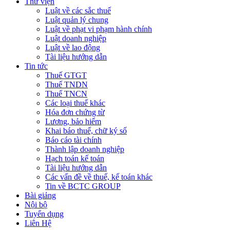
Thư viện
Luật về các sắc thuế
Luật quản lý chung
Luật về phạt vi phạm hành chính
Luật doanh nghiệp
Luật về lao động
Tài liệu hướng dẫn
Tin tức
Thuế GTGT
Thuế TNDN
Thuế TNCN
Các loại thuế khác
Hóa đơn chứng từ
Lương, bảo hiểm
Khai báo thuế, chữ ký số
Báo cáo tài chính
Thành lập doanh nghiệp
Hạch toán kế toán
Tài liệu hướng dẫn
Các vấn đề về thuế, kế toán khác
Tin về BCTC GROUP
Bài giảng
Nội bộ
Tuyển dụng
Liên Hệ