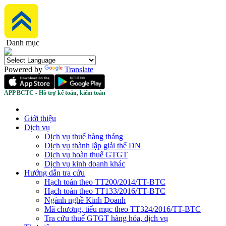
Danh mục
Powered by
Translate
APP BCTC - Hỗ trợ kế toán, kiểm toán
Giới thiệu
Dịch vụ
Dịch vụ thuế hàng tháng
Dịch vụ thành lập giải thể DN
Dịch vụ hoàn thuế GTGT
Dịch vụ kinh doanh khác
Hướng dẫn tra cứu
Hạch toán theo TT200/2014/TT-BTC
Hạch toán theo TT133/2016/TT-BTC
Ngành nghề Kinh Doanh
Mã chương, tiểu mục theo TT324/2016/TT-BTC
Tra cứu thuế GTGT hàng hóa, dịch vụ