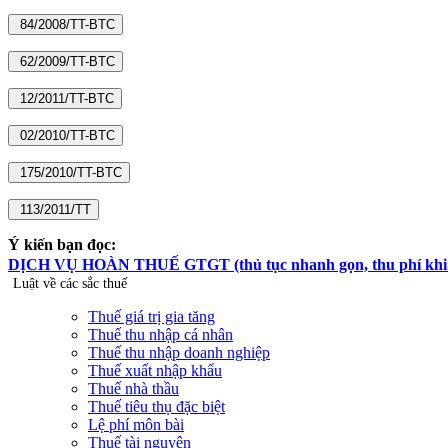
Ý kiến bạn đọc:
DỊCH VỤ HOÀN THUẾ GTGT (thủ tục nhanh gọn, thu phí khi hoà
Luật về các sắc thuế
Thuế giá trị gia tăng
Thuế thu nhập cá nhân
Thuế thu nhập doanh nghiệp
Thuế xuất nhập khẩu
Thuế nhà thầu
Thuế tiêu thụ đặc biệt
Lệ phí môn bài
Thuế tài nguyên