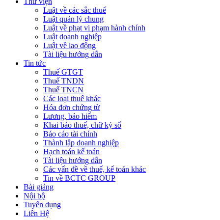
Thư viện
Luật về các sắc thuế
Luật quản lý chung
Luật về phạt vi phạm hành chính
Luật doanh nghiệp
Luật về lao động
Tài liệu hướng dẫn
Tin tức
Thuế GTGT
Thuế TNDN
Thuế TNCN
Các loại thuế khác
Hóa đơn chứng từ
Lương, bảo hiểm
Khai báo thuế, chữ ký số
Báo cáo tài chính
Thành lập doanh nghiệp
Hạch toán kế toán
Tài liệu hướng dẫn
Các vấn đề về thuế, kế toán khác
Tin về BCTC GROUP
Bài giảng
Nội bộ
Tuyển dụng
Liên Hệ