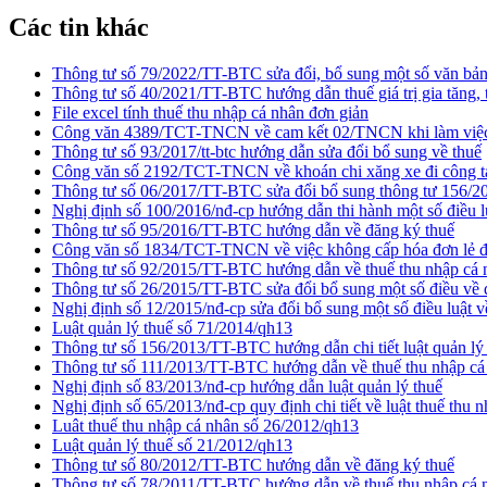
Các tin khác
Thông tư số 79/2022/TT-BTC sửa đổi, bổ sung một số văn bản
Thông tư số 40/2021/TT-BTC hướng dẫn thuế giá trị gia tăng, 
File excel tính thuế thu nhập cá nhân đơn giản
Công văn 4389/TCT-TNCN về cam kết 02/TNCN khi làm việc
Thông tư số 93/2017/tt-btc hướng dẫn sửa đổi bổ sung về thuế
Công văn số 2192/TCT-TNCN về khoán chi xăng xe đi công t
Thông tư số 06/2017/TT-BTC sửa đổi bổ sung thông tư 156/
Nghị định số 100/2016/nđ-cp hướng dẫn thi hành một số điều luậ
Thông tư số 95/2016/TT-BTC hướng dẫn về đăng ký thuế
Công văn số 1834/TCT-TNCN về việc không cấp hóa đơn lẻ đối
Thông tư số 92/2015/TT-BTC hướng dẫn về thuế thu nhập cá 
Thông tư số 26/2015/TT-BTC sửa đổi bổ sung một số điều về 
Nghị định số 12/2015/nđ-cp sửa đổi bổ sung một số điều luật v
Luật quản lý thuế số 71/2014/qh13
Thông tư số 156/2013/TT-BTC hướng dẫn chi tiết luật quản lý
Thông tư số 111/2013/TT-BTC hướng dẫn về thuế thu nhập cá
Nghị định số 83/2013/nđ-cp hướng dẫn luật quản lý thuế
Nghị định số 65/2013/nđ-cp quy định chi tiết về luật thuế thu 
Luât thuế thu nhập cá nhân số 26/2012/qh13
Luật quản lý thuế số 21/2012/qh13
Thông tư số 80/2012/TT-BTC hướng dẫn về đăng ký thuế
Thông tư số 78/2011/TT-BTC hướng dẫn về thuế thu nhập cá 