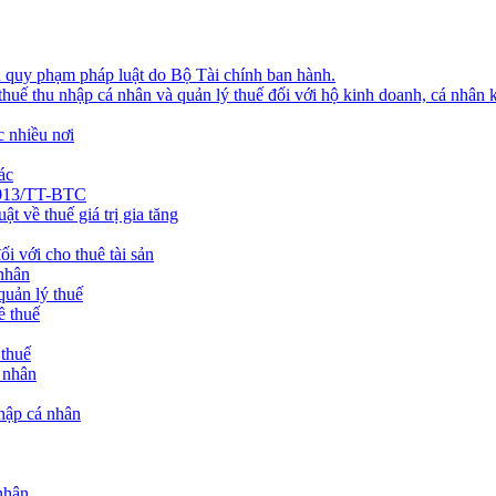
 quy phạm pháp luật do Bộ Tài chính ban hành.
thuế thu nhập cá nhân và quản lý thuế đối với hộ kinh doanh, cá nhân 
 nhiều nơi
ác
2013/TT-BTC
t về thuế giá trị gia tăng
 với cho thuê tài sản
nhân
quản lý thuế
ề thuế
 thuế
 nhân
nhập cá nhân
nhân