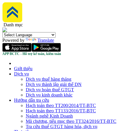
Danh mục
Powered by
Translate
APP BCTC - Hỗ trợ kế toán, kiểm toán
Giới thiệu
Dịch vụ
Dịch vụ thuế hàng tháng
Dịch vụ thành lập giải thể DN
Dịch vụ hoàn thuế GTGT
Dịch vụ kinh doanh khác
Hướng dẫn tra cứu
Hạch toán theo TT200/2014/TT-BTC
Hạch toán theo TT133/2016/TT-BTC
Ngành nghề Kinh Doanh
Mã chương, tiểu mục theo TT324/2016/TT-BTC
Tra cứu thuế GTGT hàng hóa, dịch vụ