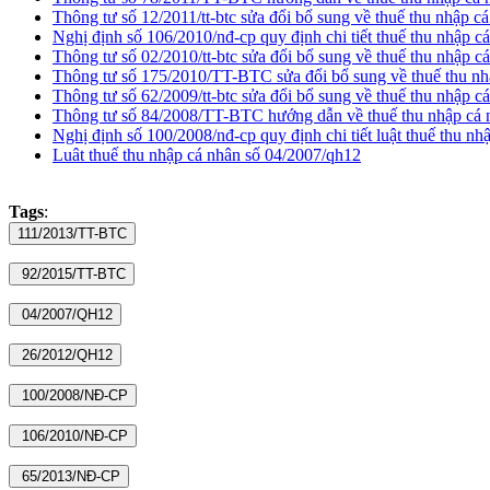
Thông tư số 12/2011/tt-btc sửa đổi bổ sung về thuế thu nhập c
Nghị định số 106/2010/nđ-cp quy định chi tiết thuế thu nhập c
Thông tư số 02/2010/tt-btc sửa đổi bổ sung về thuế thu nhập c
Thông tư số 175/2010/TT-BTC sửa đổi bổ sung về thuế thu nh
Thông tư số 62/2009/tt-btc sửa đổi bổ sung về thuế thu nhập c
Thông tư số 84/2008/TT-BTC hướng dẫn về thuế thu nhập cá 
Nghị định số 100/2008/nđ-cp quy định chi tiết luật thuế thu nh
Luât thuế thu nhập cá nhân số 04/2007/qh12
Tags
: