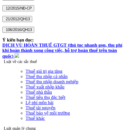
Ý kiến bạn đọc:
DỊCH VỤ HOÀN THUẾ GTGT (thủ tục nhanh gọn, thu phí
khi hoàn thành xong công việc, hỗ trợ hoàn thuế trên toàn
quốc)
Luật về các sắc thuế
Thuế giá trị gia tăng
Thuế thu nhập cá nhân
Thuế thu nhập doanh nghiệp
Thuế xuất nhập khẩu
Thuế nhà thầu
Thuế tiêu thụ đặc biệt
Lệ phí môn bài
Thuế tài nguyên
Thuế bảo vệ môi trường
Thuế khác
Luật quản lý chung