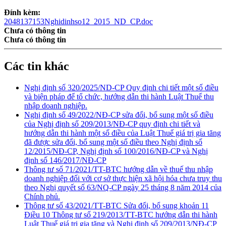
Đính kèm:
2048137153Nghidinhso12_2015_ND_CP.doc
Chưa có thông tin
Chưa có thông tin
Các tin khác
Nghị định số 320/2025/ND-CP Quy định chi tiết một số điều
và biện pháp để tổ chức, hướng dẫn thi hành Luật Thuế thu
nhập doanh nghiệp.
Nghị định số 49/2022/NĐ-CP sửa đổi, bổ sung một số điều
của Nghị định số 209/2013/NĐ-CP quy định chi tiết và
hướng dẫn thi hành một số điều của Luật Thuế giá trị gia tăng
đã được sửa đổi, bổ sung một số điều theo Nghị định số
12/2015/NĐ-CP, Nghị định số 100/2016/NĐ-CP và Nghị
định số 146/2017/NĐ-CP
Thông tư số 71/2021/TT-BTC hướng dẫn về thuế thu nhập
doanh nghiệp đối với cơ sở thực hiện xã hội hóa chưa truy thu
theo Nghị quyết số 63/NQ-CP ngày 25 tháng 8 năm 2014 của
Chính phủ.
Thông tư số 43/2021/TT-BTC Sửa đổi, bổ sung khoản 11
Điều 10 Thông tư số 219/2013/TT-BTC hướng dẫn thi hành
Luật Thuế giá trị gia tăng và Nghị định số 209/2013/NĐ-CP