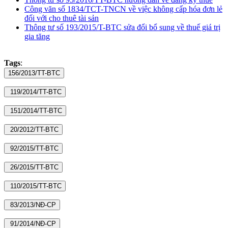
Công văn số 1834/TCT-TNCN về việc không cấp hóa đơn lẻ
đối với cho thuê tài sản
Thông tư số 193/2015/T-BTC sửa đổi bổ sung về thuế giá trị
gia tăng
Tags
: