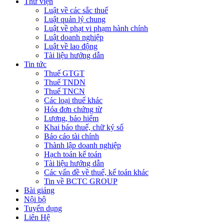
Thư viện
Luật về các sắc thuế
Luật quản lý chung
Luật về phạt vi phạm hành chính
Luật doanh nghiệp
Luật về lao động
Tài liệu hướng dẫn
Tin tức
Thuế GTGT
Thuế TNDN
Thuế TNCN
Các loại thuế khác
Hóa đơn chứng từ
Lương, bảo hiểm
Khai báo thuế, chữ ký số
Báo cáo tài chính
Thành lập doanh nghiệp
Hạch toán kế toán
Tài liệu hướng dẫn
Các vấn đề về thuế, kế toán khác
Tin về BCTC GROUP
Bài giảng
Nội bộ
Tuyển dụng
Liên Hệ