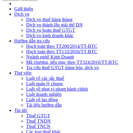
Giới thiệu
Dịch vụ
Dịch vụ thuế hàng tháng
Dịch vụ thành lập giải thể DN
Dịch vụ hoàn thuế GTGT
Dịch vụ kinh doanh khác
Hướng dẫn tra cứu
Hạch toán theo TT200/2014/TT-BTC
Hạch toán theo TT133/2016/TT-BTC
Ngành nghề Kinh Doanh
Mã chương, tiểu mục theo TT324/2016/TT-BTC
Tra cứu thuế GTGT hàng hóa, dịch vụ
Thư viện
Luật về các sắc thuế
Luật quản lý chung
Luật về phạt vi phạm hành chính
Luật doanh nghiệp
Luật về lao động
Tài liệu hướng dẫn
Tin tức
Thuế GTGT
Thuế TNDN
Thuế TNCN
Các loại thuế khác