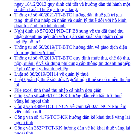
ngày 18/12/2013 quy định chi tiết và hướng dẫn thi hành một
số điều Luật Thuế giá trị gia tăng.
Thông tư số 40/2021/TT-BTC hướng dẫn thuế giá trị gia
tăng, thuế thu nhập cá nhân và quản lý thuế đối với hộ kinh
doanh, cá nhân kinh doanh
Nghị định số 57/2021/NĐ-CP Bổ sung về ưu đãi thuế thu
nhập doanh nghiệp đối với dự án sản xuất sản phẩm công
nghiệp hỗ trợ
Thông tư số 66/2019/TT-BTC hướng dẫn về giao dịch điện
tử trong lĩnh vực thuế
Thông tư số 47/2019/TT-BTC quy định mức thu, chế độ thu,
nộp, quản lý và sử dụng phí cung cấp thông tin doanh nghiệp,
lệ phí đăng ký doanh nghiệp
Luật số 38/2019/QH14 về quản lý thuế
Luật Quản lý thuế sửa đổi: Người nộp thuế sẽ có nhiều thuận
lợi
File excel tính thuế thu nhập cá nhân đơn giản
Công văn số 4409/TCT-KK hướng dẫn về khấu trừ thuế
vãng lai ngoại tỉnh
Công văn 4389/TCT-TNCN về cam kết 02/TNCN khi làm
việc nhiều nơi
Công văn số 4176/TCT-KK hướng dẫn kê khai thuế vãng lai
ngoại tỉnh
Công văn 3527/TCT-KK hướng dẫn về kê khai thuế vãng lai
ngoại tỉnh