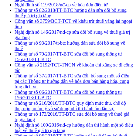
Nghị định số 119/2018/nđ-cp về hóa đơn điện tử
Thông tư số 82/2018/TT-BTC hướng dãn sửa đổi bổ sung
thuế giá trị gia tăng
Công văn số 3759/BCT-TCT về khấu trừ thuế vãng lai ngoại
tỉnh
Nghị định số 146/2017/nđ-cp sửa đổi bổ sung về thuế giá trị
gia tăng
Thông tư số 93/2017/tt-btc hướng dẫn sửa đổi bổ sung về
thuế
Thông tư số 79/2017/TT-BTC sửa đổi bổ sung thông tư
156/2013/TT-BTC
Công văn số 2192/TCT-TNCN về khoán chi xăng xe đi công
tác
Thông tư số 37/2017/TT-BTC sửa đổi, bổ sung một số điều
tại các Thông tư hướng dẫn về hóa đơn bán hàng hóa, cung
ứng dịch vụ
Thông tư số 06/2017/TT-BTC sửa đổi bổ sung thông tư
156/2013/TT-BTC
Thông tư số 216/2016/TT-BTC quy định mức thu, chế độ
thu, nộp, quản lý và sử dụng phí thi hành án dân sự.
Thông tư số 173/2016/TT-BTC sửa đổi bổ sung về thuế giá
trị gia tăng
Nghị định số 100/2016/nđ-cp hướng dẫn thi hành một số điều
luật về thuế giá trị gia tăng
Thông tư số 95/2016/TT-BTC hướng dẫn về đăng ký thuế