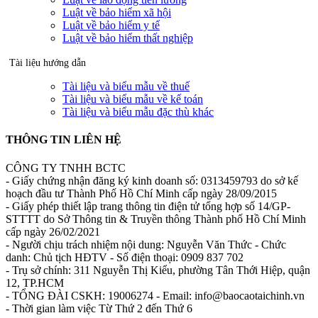
Luật về bảo hiểm xã hội
Luật về bảo hiểm y tế
Luật về bảo hiểm thất nghiệp
Tài liệu hướng dẫn
Tài liệu và biểu mẫu về thuế
Tài liệu và biểu mẫu về kế toán
Tài liệu và biểu mẫu đặc thù khác
THÔNG TIN LIÊN HỆ
CÔNG TY TNHH BCTC
- Giấy chứng nhận đăng ký kinh doanh số: 0313459793 do sở kế
hoạch đầu tư Thành Phố Hồ Chí Minh cấp ngày 28/09/2015
- Giấy phép thiết lập trang thông tin điện tử tổng hợp số 14/GP-
STTTT do Sở Thông tin & Truyền thông Thành phố Hồ Chí Minh
cấp ngày 26/02/2021
- Người chịu trách nhiệm nội dung: Nguyễn Văn Thức - Chức
danh: Chủ tịch HĐTV - Số điện thoại: 0909 837 702
- Trụ sở chính: 311 Nguyễn Thị Kiểu, phường Tân Thới Hiệp, quận
12, TP.HCM
- TỔNG ĐÀI CSKH: 19006274 - Email: info@baocaotaichinh.vn
- Thời gian làm việc Từ Thứ 2 đến Thứ 6