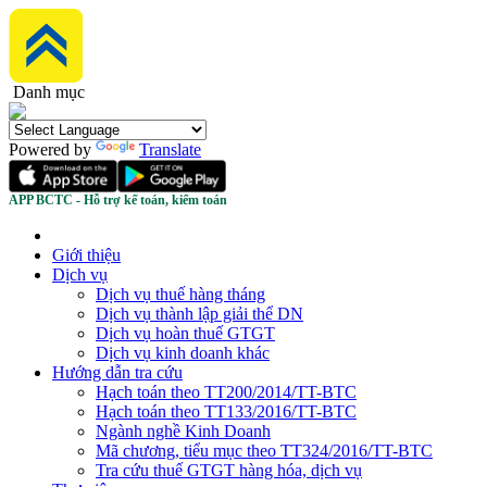
Danh mục
Powered by
Translate
APP BCTC - Hỗ trợ kế toán, kiểm toán
Giới thiệu
Dịch vụ
Dịch vụ thuế hàng tháng
Dịch vụ thành lập giải thể DN
Dịch vụ hoàn thuế GTGT
Dịch vụ kinh doanh khác
Hướng dẫn tra cứu
Hạch toán theo TT200/2014/TT-BTC
Hạch toán theo TT133/2016/TT-BTC
Ngành nghề Kinh Doanh
Mã chương, tiểu mục theo TT324/2016/TT-BTC
Tra cứu thuế GTGT hàng hóa, dịch vụ