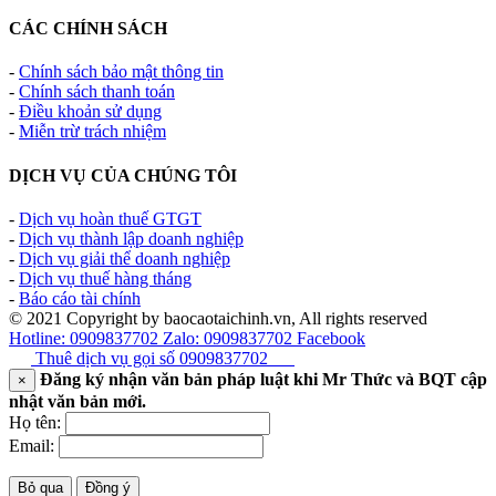
CÁC CHÍNH SÁCH
-
Chính sách bảo mật thông tin
-
Chính sách thanh toán
-
Điều khoản sử dụng
-
Miễn trừ trách nhiệm
DỊCH VỤ CỦA CHÚNG TÔI
-
Dịch vụ hoàn thuế GTGT
-
Dịch vụ thành lập doanh nghiệp
-
Dịch vụ giải thể doanh nghiệp
-
Dịch vụ thuế hàng tháng
-
Báo cáo tài chính
© 2021 Copyright by baocaotaichinh.vn, All rights reserved
Hotline: 0909837702
Zalo: 0909837702
Facebook
Thuê dịch vụ gọi số
0909837702
Đăng ký nhận văn bản pháp luật khi Mr Thức và BQT cập
×
nhật văn bản mới.
Họ tên:
Email:
Bỏ qua
Đồng ý