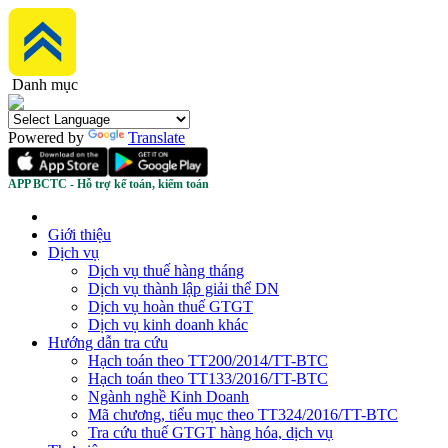
Danh mục
Powered by
Translate
APP BCTC - Hỗ trợ kế toán, kiểm toán
Giới thiệu
Dịch vụ
Dịch vụ thuế hàng tháng
Dịch vụ thành lập giải thể DN
Dịch vụ hoàn thuế GTGT
Dịch vụ kinh doanh khác
Hướng dẫn tra cứu
Hạch toán theo TT200/2014/TT-BTC
Hạch toán theo TT133/2016/TT-BTC
Ngành nghề Kinh Doanh
Mã chương, tiểu mục theo TT324/2016/TT-BTC
Tra cứu thuế GTGT hàng hóa, dịch vụ