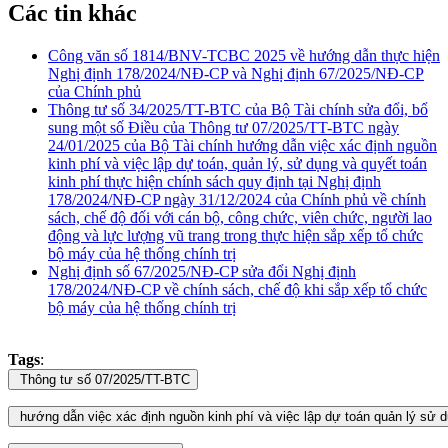
Các tin khác
Công văn số 1814/BNV-TCBC 2025 về hướng dẫn thực hiện
Nghị định 178/2024/NĐ-CP và Nghị định 67/2025/NĐ-CP
của Chính phủ
Thông tư số 34/2025/TT-BTC của Bộ Tài chính sửa đổi, bổ
sung một số Điều của Thông tư 07/2025/TT-BTC ngày
24/01/2025 của Bộ Tài chính hướng dẫn việc xác định nguồn
kinh phí và việc lập dự toán, quản lý, sử dụng và quyết toán
kinh phí thực hiện chính sách quy định tại Nghị định
178/2024/NĐ-CP ngày 31/12/2024 của Chính phủ về chính
sách, chế độ đối với cán bộ, công chức, viên chức, người lao
động và lực lượng vũ trang trong thực hiện sắp xếp tổ chức
bộ máy của hệ thống chính trị
Nghị định số 67/2025/NĐ-CP sửa đổi Nghị định
178/2024/NĐ-CP về chính sách, chế độ khi sắp xếp tổ chức
bộ máy của hệ thống chính trị
Tags
: