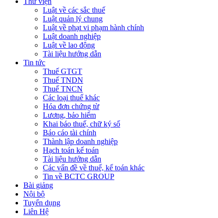
Thư viện
Luật về các sắc thuế
Luật quản lý chung
Luật về phạt vi phạm hành chính
Luật doanh nghiệp
Luật về lao động
Tài liệu hướng dẫn
Tin tức
Thuế GTGT
Thuế TNDN
Thuế TNCN
Các loại thuế khác
Hóa đơn chứng từ
Lương, bảo hiểm
Khai báo thuế, chữ ký số
Báo cáo tài chính
Thành lập doanh nghiệp
Hạch toán kế toán
Tài liệu hướng dẫn
Các vấn đề về thuế, kế toán khác
Tin về BCTC GROUP
Bài giảng
Nội bộ
Tuyển dụng
Liên Hệ