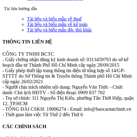
Tài liệu hướng dẫn
Tài liệu và biểu mẫu về thuế
Tài liệu và biểu mẫu về kế toán
Tài liệu và biểu mẫu đặc thù khác
THÔNG TIN LIÊN HỆ
CÔNG TY TNHH BCTC
- Giấy chứng nhận đăng ký kinh doanh số: 0313459793 do sở kế
hoạch đầu tư Thành Phố Hồ Chí Minh cấp ngày 28/09/2015
- Giấy phép thiết lập trang thông tin điện tử tổng hợp số 14/GP-
STTTT do Sở Thông tin & Truyền thông Thành phố Hồ Chí Minh
cấp ngày 26/02/2021
- Người chịu trách nhiệm nội dung: Nguyễn Văn Thức - Chức
danh: Chủ tịch HĐTV - Số điện thoại: 0909 837 702
- Trụ sở chính: 311 Nguyễn Thị Kiểu, phường Tân Thới Hiệp, quận
12, TP.HCM
- TỔNG ĐÀI CSKH: 19006274 - Email: info@baocaotaichinh.vn
- Thời gian làm việc Từ Thứ 2 đến Thứ 6
CÁC CHÍNH SÁCH