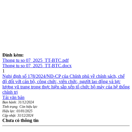
Đính kèm:
Thong tu so 07_2025_TT-BTC.pdf
Thong tu so 07_2025_TT-BTC.docx
1
Nghị định số 178/2024/NĐ-CP của Chính phủ về chính sách, chế
độ đối với cán bộ, công chức, viên chức, người lao động và lực
lượng vũ trang trong thực hiện sắp xếp tổ chức bộ máy của hệ thống
chính trị
Tải văn bản
Ban hành: 31/12/2024
Tình trạng: Còn hiệu lực
Hiệu lực: 01/01/2025
Cập nhật: 31/12/2024
Chưa có thông tin