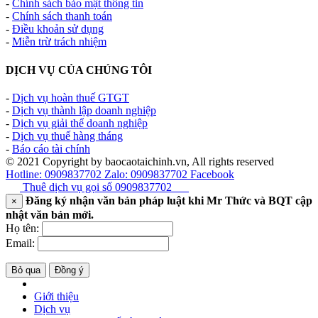
-
Chính sách bảo mật thông tin
-
Chính sách thanh toán
-
Điều khoản sử dụng
-
Miễn trừ trách nhiệm
DỊCH VỤ CỦA CHÚNG TÔI
-
Dịch vụ hoàn thuế GTGT
-
Dịch vụ thành lập doanh nghiệp
-
Dịch vụ giải thể doanh nghiệp
-
Dịch vụ thuế hàng tháng
-
Báo cáo tài chính
© 2021 Copyright by baocaotaichinh.vn, All rights reserved
Hotline: 0909837702
Zalo: 0909837702
Facebook
Thuê dịch vụ gọi số
0909837702
Đăng ký nhận văn bản pháp luật khi Mr Thức và BQT cập
×
nhật văn bản mới.
Họ tên:
Email:
Bỏ qua
Đồng ý
Giới thiệu
Dịch vụ