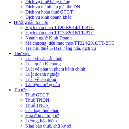
Dịch vụ thuế hàng tháng
Dịch vụ thành lập giải thể DN
Dịch vụ hoàn thuế GTGT
Dịch vụ kinh doanh khác
Hướng dẫn tra cứu
Hạch toán theo TT200/2014/TT-BTC
Hạch toán theo TT133/2016/TT-BTC
Ngành nghề Kinh Doanh
Mã chương, tiểu mục theo TT324/2016/TT-BTC
Tra cứu thuế GTGT hàng hóa, dịch vụ
Thư viện
Luật về các sắc thuế
Luật quản lý chung
Luật về phạt vi phạm hành chính
Luật doanh nghiệp
Luật về lao động
Tài liệu hướng dẫn
Tin tức
Thuế GTGT
Thuế TNDN
Thuế TNCN
Các loại thuế khác
Hóa đơn chứng từ
Lương, bảo hiểm
Khai báo thuế, chữ ký số