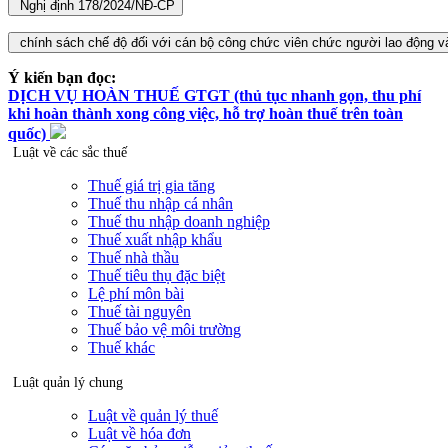
Ý kiến bạn đọc:
DỊCH VỤ HOÀN THUẾ GTGT (thủ tục nhanh gọn, thu phí
khi hoàn thành xong công việc, hỗ trợ hoàn thuế trên toàn
quốc)
Luật về các sắc thuế
Thuế giá trị gia tăng
Thuế thu nhập cá nhân
Thuế thu nhập doanh nghiệp
Thuế xuất nhập khẩu
Thuế nhà thầu
Thuế tiêu thụ đặc biệt
Lệ phí môn bài
Thuế tài nguyên
Thuế bảo vệ môi trường
Thuế khác
Luật quản lý chung
Luật về quản lý thuế
Luật về hóa đơn