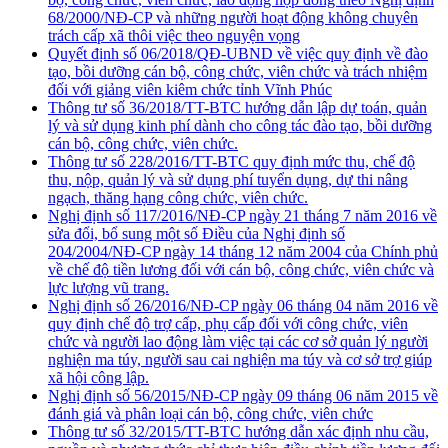
68/2000/NĐ-CP và những người hoạt động không chuyên
trách cấp xã thôi việc theo nguyện vọng
Quyết định số 06/2018/QĐ-UBND về việc quy định về đào
tạo, bồi dưỡng cán bộ, công chức, viên chức và trách nhiệm
đối với giảng viên kiêm chức tỉnh Vĩnh Phúc
Thông tư số 36/2018/TT-BTC hướng dẫn lập dự toán, quản
lý và sử dụng kinh phí dành cho công tác đào tạo, bồi dưỡng
cán bộ, công chức, viên chức.
Thông tư số 228/2016/TT-BTC quy định mức thu, chế độ
thu, nộp, quản lý và sử dụng phí tuyển dụng, dự thi nâng
ngạch, thăng hạng công chức, viên chức.
Nghị định số 117/2016/NĐ-CP ngày 21 tháng 7 năm 2016 về
sửa đổi, bổ sung một số Điều của Nghị định số
204/2004/NĐ-CP ngày 14 tháng 12 năm 2004 của Chính phủ
về chế độ tiền lương đối với cán bộ, công chức, viên chức và
lực lượng vũ trang.
Nghị định số 26/2016/NĐ-CP ngày 06 tháng 04 năm 2016 về
quy định chế độ trợ cấp, phụ cấp đối với công chức, viên
chức và người lao động làm việc tại các cơ sở quản lý người
nghiện ma túy, người sau cai nghiện ma túy và cơ sở trợ giúp
xã hội công lập.
Nghị định số 56/2015/NĐ-CP ngày 09 tháng 06 năm 2015 về
đánh giá và phân loại cán bộ, công chức, viên chức
Thông tư số 32/2015/TT-BTC hướng dẫn xác định nhu cầu,