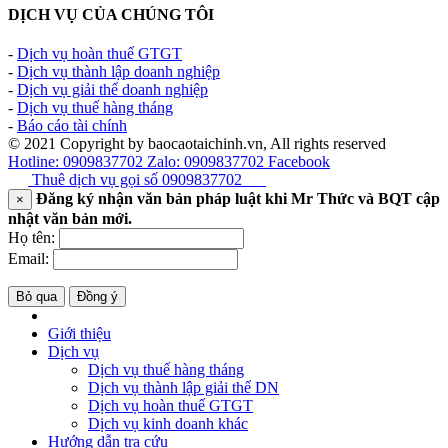
DỊCH VỤ CỦA CHÚNG TÔI
-
Dịch vụ hoàn thuế GTGT
-
Dịch vụ thành lập doanh nghiệp
-
Dịch vụ giải thể doanh nghiệp
-
Dịch vụ thuế hàng tháng
-
Báo cáo tài chính
© 2021 Copyright by baocaotaichinh.vn, All rights reserved
Hotline: 0909837702
Zalo: 0909837702
Facebook
Thuê dịch vụ gọi số
0909837702
Đăng ký nhận văn bản pháp luật khi Mr Thức và BQT cập
×
nhật văn bản mới.
Họ tên:
Email:
Bỏ qua
Đồng ý
Giới thiệu
Dịch vụ
Dịch vụ thuế hàng tháng
Dịch vụ thành lập giải thể DN
Dịch vụ hoàn thuế GTGT
Dịch vụ kinh doanh khác
Hướng dẫn tra cứu