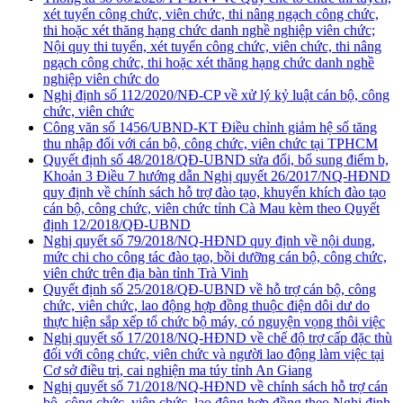
xét tuyển công chức, viên chức, thi nâng ngạch công chức,
thi hoặc xét thăng hạng chức danh nghề nghiệp viên chức;
Nội quy thi tuyển, xét tuyển công chức, viên chức, thi nâng
ngạch công chức, thi hoặc xét thăng hạng chức danh nghề
nghiệp viên chức do
Nghị định số 112/2020/NĐ-CP về xử lý kỷ luật cán bộ, công
chức, viên chức
Công văn số 1456/UBND-KT Điều chỉnh giảm hệ số tăng
thu nhập đối với cán bộ, công chức, viên chức tại TPHCM
Quyết định số 48/2018/QĐ-UBND sửa đổi, bổ sung điểm b,
Khoản 3 Điều 7 hướng dẫn Nghị quyết 26/2017/NQ-HĐND
quy định về chính sách hỗ trợ đào tạo, khuyến khích đào tạo
cán bộ, công chức, viên chức tỉnh Cà Mau kèm theo Quyết
định 12/2018/QĐ-UBND
Nghị quyết số 79/2018/NQ-HĐND quy định về nội dung,
mức chi cho công tác đào tạo, bồi dưỡng cán bộ, công chức,
viên chức trên địa bàn tỉnh Trà Vinh
Quyết định số 25/2018/QĐ-UBND về hỗ trợ cán bộ, công
chức, viên chức, lao động hợp đồng thuộc điện dôi dư do
thực hiện sắp xếp tổ chức bộ máy, có nguyện vọng thôi việc
Nghị quyết số 17/2018/NQ-HĐND về chế độ trợ cấp đặc thù
đối với công chức, viên chức và người lao động làm việc tại
Cơ sở điều trị, cai nghiện ma túy tỉnh An Giang
Nghị quyết số 71/2018/NQ-HĐND về chính sách hỗ trợ cán
bộ, công chức, viên chức, lao động hợp đồng theo Nghị định