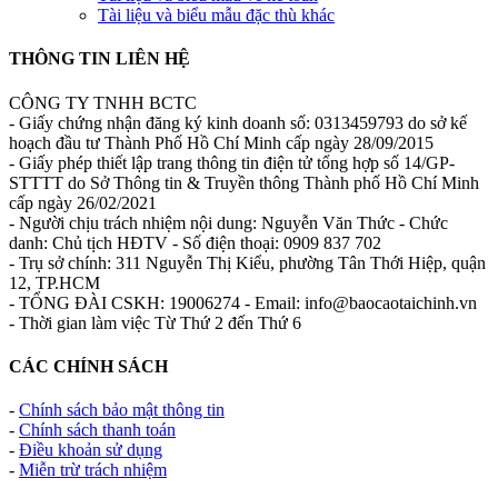
Tài liệu và biểu mẫu đặc thù khác
THÔNG TIN LIÊN HỆ
CÔNG TY TNHH BCTC
- Giấy chứng nhận đăng ký kinh doanh số: 0313459793 do sở kế
hoạch đầu tư Thành Phố Hồ Chí Minh cấp ngày 28/09/2015
- Giấy phép thiết lập trang thông tin điện tử tổng hợp số 14/GP-
STTTT do Sở Thông tin & Truyền thông Thành phố Hồ Chí Minh
cấp ngày 26/02/2021
- Người chịu trách nhiệm nội dung: Nguyễn Văn Thức - Chức
danh: Chủ tịch HĐTV - Số điện thoại: 0909 837 702
- Trụ sở chính: 311 Nguyễn Thị Kiểu, phường Tân Thới Hiệp, quận
12, TP.HCM
- TỔNG ĐÀI CSKH: 19006274 - Email: info@baocaotaichinh.vn
- Thời gian làm việc Từ Thứ 2 đến Thứ 6
CÁC CHÍNH SÁCH
-
Chính sách bảo mật thông tin
-
Chính sách thanh toán
-
Điều khoản sử dụng
-
Miễn trừ trách nhiệm