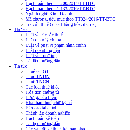
Hạch toán theo TT200/2014/TT-BTC
Hạch toán theo TT133/2016/TT-BTC
Ngành nghề Kinh Doanh
Mã chương, tiểu mục theo TT324/2016/TT-BTC
Tra cứu thuế GTGT hàng hóa, dịch vụ
Thư viện
Luật về các sắc thuế
Luật quản lý chung
Luật về phạt vi phạm hành chính
Luật doanh nghiệp
Luật về lao động
Tài liệu hướng dẫn
Tin tức
Thuế GTGT
Thuế TNDN
Thuế TNCN
Các loại thuế khác
Hóa đơn chứng từ
Lương, bảo hiểm
Khai báo thuế, chữ ký số
Báo cáo tài chính
Thành lập doanh nghiệp
Hạch toán kế toán
Tài liệu hướng dẫn
Các vấn đề về thuế, kế toán khác