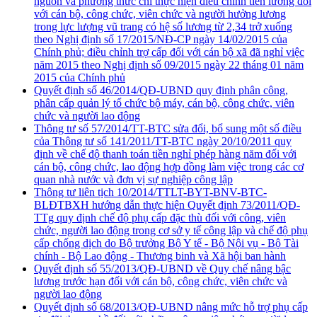
nguồn và phương thức chỉ thực hiện điều chỉnh tiền lương đối
với cán bộ, công chức, viên chức và người hưởng lương
trong lực lượng vũ trang có hệ số lương từ 2,34 trở xuống
theo Nghị định số 17/2015/NĐ-CP ngày 14/02/2015 của
Chính phủ; điều chỉnh trợ cấp đối với cán bộ xã đã nghỉ việc
năm 2015 theo Nghị định số 09/2015 ngày 22 tháng 01 năm
2015 của Chính phủ
Quyết định số 46/2014/QĐ-UBND quy định phân công,
phân cấp quản lý tổ chức bộ máy, cán bộ, công chức, viên
chức và người lao động
Thông tư số 57/2014/TT-BTC sửa đổi, bổ sung một số điều
của Thông tư số 141/2011/TT-BTC ngày 20/10/2011 quy
định về chế độ thanh toán tiền nghỉ phép hàng năm đối với
cán bộ, công chức, lao động hợp đồng làm việc trong các cơ
quan nhà nước và đơn vị sự nghiệp công lập
Thông tư liên tịch 10/2014/TTLT-BYT-BNV-BTC-
BLĐTBXH hướng dẫn thực hiện Quyết định 73/2011/QĐ-
TTg quy định chế độ phụ cấp đặc thù đối với công, viên
chức, người lao động trong cơ sở y tế công lập và chế độ phụ
cấp chống dịch do Bộ trưởng Bộ Y tế - Bộ Nội vụ - Bộ Tài
chính - Bộ Lao động - Thương binh và Xã hội ban hành
Quyết định số 55/2013/QĐ-UBND về Quy chế nâng bậc
lương trước hạn đối với cán bộ, công chức, viên chức và
người lao động
Quyết định số 68/2013/QĐ-UBND nâng mức hỗ trợ phụ cấp