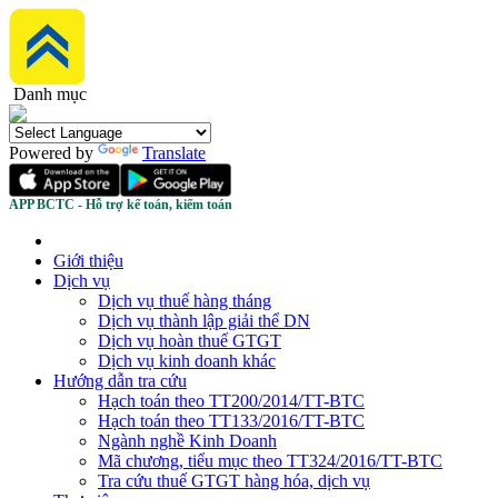
Danh mục
Powered by
Translate
APP BCTC - Hỗ trợ kế toán, kiểm toán
Giới thiệu
Dịch vụ
Dịch vụ thuế hàng tháng
Dịch vụ thành lập giải thể DN
Dịch vụ hoàn thuế GTGT
Dịch vụ kinh doanh khác
Hướng dẫn tra cứu
Hạch toán theo TT200/2014/TT-BTC
Hạch toán theo TT133/2016/TT-BTC
Ngành nghề Kinh Doanh
Mã chương, tiểu mục theo TT324/2016/TT-BTC
Tra cứu thuế GTGT hàng hóa, dịch vụ