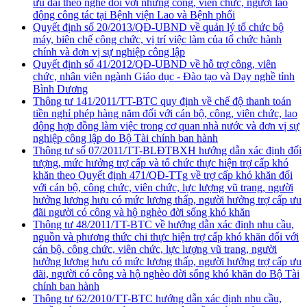
ưu đãi theo nghề đối với những công, viên chức, người lao
động công tác tại Bệnh viện Lao và Bệnh phổi
Quyết định số 20/2013/QĐ-UBND về quản lý tổ chức bộ
máy, biên chế công chức, vị trí việc làm của tổ chức hành
chính và đơn vị sự nghiệp công lập
Quyết định số 41/2012/QĐ-UBND về hỗ trợ công, viên
chức, nhân viên ngành Giáo dục - Đào tạo và Dạy nghề tỉnh
Bình Dương
Thông tư 141/2011/TT-BTC quy định về chế độ thanh toán
tiền nghỉ phép hàng năm đối với cán bộ, công, viên chức, lao
động hợp đồng làm việc trong cơ quan nhà nước và đơn vị sự
nghiệp công lập do Bộ Tài chính ban hành
Thông tư số 07/2011/TT-BLĐTBXH hướng dẫn xác định đối
tượng, mức hưởng trợ cấp và tổ chức thực hiện trợ cấp khó
khăn theo Quyết định 471/QĐ-TTg về trợ cấp khó khăn đối
với cán bộ, công chức, viên chức, lực lượng vũ trang, người
hưởng lương hưu có mức lương thấp, người hưởng trợ cấp ưu
đãi người có công và hộ nghèo đời sống khó khăn
Thông tư 48/2011/TT-BTC về hướng dẫn xác định nhu cầu,
nguồn và phương thức chi thực hiện trợ cấp khó khăn đối với
cán bộ, công chức, viên chức, lực lượng vũ trang, người
hưởng lương hưu có mức lương thấp, người hưởng trợ cấp ưu
đãi, người có công và hộ nghèo đời sống khó khăn do Bộ Tài
chính ban hành
Thông tư 62/2010/TT-BTC hướng dẫn xác định nhu cầu,