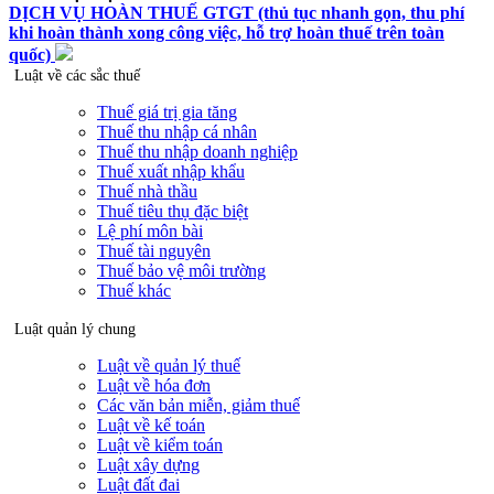
DỊCH VỤ HOÀN THUẾ GTGT (thủ tục nhanh gọn, thu phí
khi hoàn thành xong công việc, hỗ trợ hoàn thuế trên toàn
quốc)
Luật về các sắc thuế
Thuế giá trị gia tăng
Thuế thu nhập cá nhân
Thuế thu nhập doanh nghiệp
Thuế xuất nhập khẩu
Thuế nhà thầu
Thuế tiêu thụ đặc biệt
Lệ phí môn bài
Thuế tài nguyên
Thuế bảo vệ môi trường
Thuế khác
Luật quản lý chung
Luật về quản lý thuế
Luật về hóa đơn
Các văn bản miễn, giảm thuế
Luật về kế toán
Luật về kiểm toán
Luật xây dựng
Luật đất đai