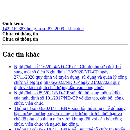
Đính kèm:
1422162383thong-tu-so-87_2009_tt-btc.doc
Chưa có thông tin
Chưa có thông tin
Các tin khác
Nghị định số 116/2024/NĐ-CP của Chính phủ sửa đổi, bổ
sung một số điều Nghị định 138/2020/NĐ-CP ngày
27/11/2020 quy định về tuyển dụng, sử dụng và quản lý công
chức và Nghị định 06/2023/NĐ-CP ngày 21/02/2023 quy
định về kiểm định chất lượng đầu vào công chức
Nghị định số 89/2021/NĐ-CP sửa đổi bổ sung một số điều
của nghị định số 101/2017/NĐ-CP về đào tạo, cán bộ, công
chức, viên chức.
Thông tư số 03/2021/TT-BNV sửa đổi, bổ sung chế độ nâng
bậc lương thường xuyên, nâng bậc lương trước thời hạn và
chế độ phụ cấp thâm niên vượt khung đối với cán bộ, công
chức, viên chức và người lao động.
Thông tư số 06/2020/TT-BNV về Quy chế tổ chức thi tuyển,