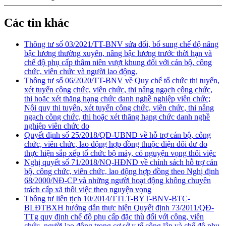
Các tin khác
Thông tư số 03/2021/TT-BNV sửa đổi, bổ sung chế độ nâng
bậc lương thường xuyên, nâng bậc lương trước thời hạn và
chế độ phụ cấp thâm niên vượt khung đối với cán bộ, công
chức, viên chức và người lao động.
Thông tư số 06/2020/TT-BNV về Quy chế tổ chức thi tuyển,
xét tuyển công chức, viên chức, thi nâng ngạch công chức,
thi hoặc xét thăng hạng chức danh nghề nghiệp viên chức;
Nội quy thi tuyển, xét tuyển công chức, viên chức, thi nâng
ngạch công chức, thi hoặc xét thăng hạng chức danh nghề
nghiệp viên chức do
Quyết định số 25/2018/QĐ-UBND về hỗ trợ cán bộ, công
chức, viên chức, lao động hợp đồng thuộc điện dôi dư do
thực hiện sắp xếp tổ chức bộ máy, có nguyện vọng thôi việc
Nghị quyết số 71/2018/NQ-HĐND về chính sách hỗ trợ cán
bộ, công chức, viên chức, lao động hợp đồng theo Nghị định
68/2000/NĐ-CP và những người hoạt động không chuyên
trách cấp xã thôi việc theo nguyện vọng
Thông tư liên tịch 10/2014/TTLT-BYT-BNV-BTC-
BLĐTBXH hướng dẫn thực hiện Quyết định 73/2011/QĐ-
TTg quy định chế độ phụ cấp đặc thù đối với công, viên
chức, người lao động trong cơ sở y tế công lập và chế độ phụ