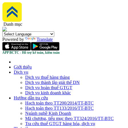
Danh mục
Powered by
Translate
APP BCTC - Hỗ trợ kế toán, kiểm toán
Giới thiệu
Dịch vụ
Dịch vụ thuế hàng tháng
Dịch vụ thành lập giải thể DN
Dịch vụ hoàn thuế GTGT
Dịch vụ kinh doanh khác
Hướng dẫn tra cứu
Hạch toán theo TT200/2014/TT-BTC
Hạch toán theo TT133/2016/TT-BTC
Ngành nghề Kinh Doanh
Mã chương, tiểu mục theo TT324/2016/TT-BTC
Tra cứu thuế GTGT hàng hóa, dịch vụ