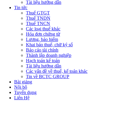
Tài liệu hướng dẫn
Tin tức
Thuế GTGT
Thuế TNDN
Thuế TNCN
Các loại thuế khác
Hóa đơn chứng từ
Lương, bảo hiểm
Khai báo thuế, chữ ký số
Báo cáo tài chính
Thành lập doanh nghiệp
Hạch toán kế toán
Tài liệu hướng dẫn
Các vấn đề về thuế, kế toán khác
Tin về BCTC GROUP
Bài giảng
Nội bộ
Tuyển dụng
Liên Hệ