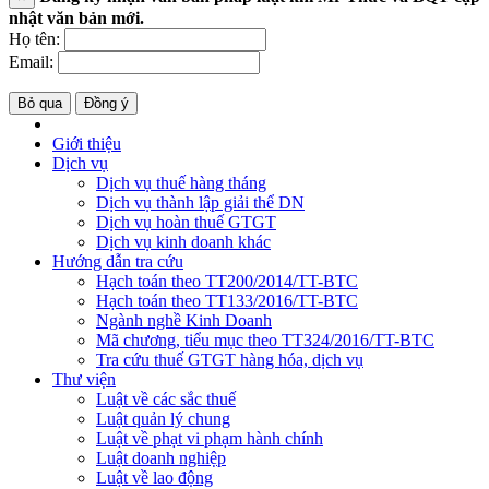
nhật văn bản mới.
Họ tên:
Email:
Bỏ qua
Đồng ý
Giới thiệu
Dịch vụ
Dịch vụ thuế hàng tháng
Dịch vụ thành lập giải thể DN
Dịch vụ hoàn thuế GTGT
Dịch vụ kinh doanh khác
Hướng dẫn tra cứu
Hạch toán theo TT200/2014/TT-BTC
Hạch toán theo TT133/2016/TT-BTC
Ngành nghề Kinh Doanh
Mã chương, tiểu mục theo TT324/2016/TT-BTC
Tra cứu thuế GTGT hàng hóa, dịch vụ
Thư viện
Luật về các sắc thuế
Luật quản lý chung
Luật về phạt vi phạm hành chính
Luật doanh nghiệp
Luật về lao động