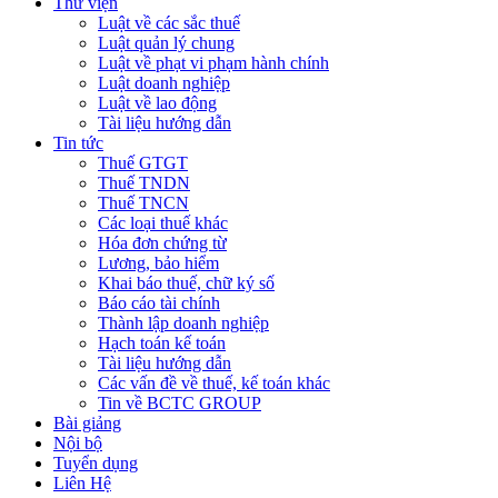
Thư viện
Luật về các sắc thuế
Luật quản lý chung
Luật về phạt vi phạm hành chính
Luật doanh nghiệp
Luật về lao động
Tài liệu hướng dẫn
Tin tức
Thuế GTGT
Thuế TNDN
Thuế TNCN
Các loại thuế khác
Hóa đơn chứng từ
Lương, bảo hiểm
Khai báo thuế, chữ ký số
Báo cáo tài chính
Thành lập doanh nghiệp
Hạch toán kế toán
Tài liệu hướng dẫn
Các vấn đề về thuế, kế toán khác
Tin về BCTC GROUP
Bài giảng
Nội bộ
Tuyển dụng
Liên Hệ