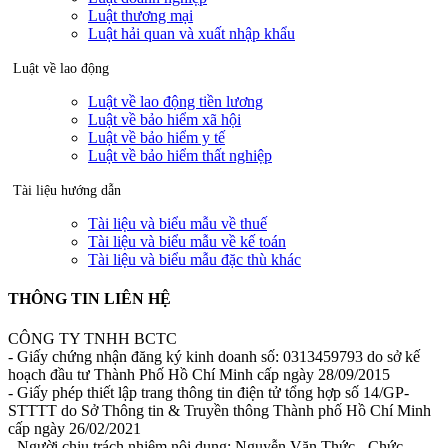
Luật thương mại
Luật hải quan và xuất nhập khẩu
Luật về lao động
Luật về lao động tiền lương
Luật về bảo hiểm xã hội
Luật về bảo hiểm y tế
Luật về bảo hiểm thất nghiệp
Tài liệu hướng dẫn
Tài liệu và biểu mẫu về thuế
Tài liệu và biểu mẫu về kế toán
Tài liệu và biểu mẫu đặc thù khác
THÔNG TIN LIÊN HỆ
CÔNG TY TNHH BCTC
- Giấy chứng nhận đăng ký kinh doanh số: 0313459793 do sở kế
hoạch đầu tư Thành Phố Hồ Chí Minh cấp ngày 28/09/2015
- Giấy phép thiết lập trang thông tin điện tử tổng hợp số 14/GP-
STTTT do Sở Thông tin & Truyền thông Thành phố Hồ Chí Minh
cấp ngày 26/02/2021
- Người chịu trách nhiệm nội dung: Nguyễn Văn Thức - Chức