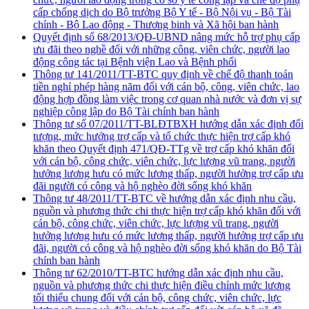
cấp chống dịch do Bộ trưởng Bộ Y tế - Bộ Nội vụ - Bộ Tài
chính - Bộ Lao động - Thương binh và Xã hội ban hành
Quyết định số 68/2013/QĐ-UBND nâng mức hỗ trợ phụ cấp
ưu đãi theo nghề đối với những công, viên chức, người lao
động công tác tại Bệnh viện Lao và Bệnh phổi
Thông tư 141/2011/TT-BTC quy định về chế độ thanh toán
tiền nghỉ phép hàng năm đối với cán bộ, công, viên chức, lao
động hợp đồng làm việc trong cơ quan nhà nước và đơn vị sự
nghiệp công lập do Bộ Tài chính ban hành
Thông tư số 07/2011/TT-BLĐTBXH hướng dẫn xác định đối
tượng, mức hưởng trợ cấp và tổ chức thực hiện trợ cấp khó
khăn theo Quyết định 471/QĐ-TTg về trợ cấp khó khăn đối
với cán bộ, công chức, viên chức, lực lượng vũ trang, người
hưởng lương hưu có mức lương thấp, người hưởng trợ cấp ưu
đãi người có công và hộ nghèo đời sống khó khăn
Thông tư 48/2011/TT-BTC về hướng dẫn xác định nhu cầu,
nguồn và phương thức chi thực hiện trợ cấp khó khăn đối với
cán bộ, công chức, viên chức, lực lượng vũ trang, người
hưởng lương hưu có mức lương thấp, người hưởng trợ cấp ưu
đãi, người có công và hộ nghèo đời sống khó khăn do Bộ Tài
chính ban hành
Thông tư 62/2010/TT-BTC hướng dẫn xác định nhu cầu,
nguồn và phương thức chi thực hiện điều chỉnh mức lương
tối thiểu chung đối với cán bộ, công chức, viên chức, lực