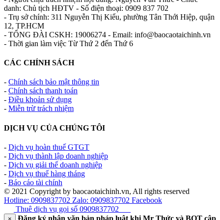
danh: Chủ tịch HĐTV - Số điện thoại: 0909 837 702
- Trụ sở chính: 311 Nguyễn Thị Kiểu, phường Tân Thới Hiệp, quận
12, TP.HCM
- TỔNG ĐÀI CSKH: 19006274 - Email: info@baocaotaichinh.vn
- Thời gian làm việc Từ Thứ 2 đến Thứ 6
CÁC CHÍNH SÁCH
-
Chính sách bảo mật thông tin
-
Chính sách thanh toán
-
Điều khoản sử dụng
-
Miễn trừ trách nhiệm
DỊCH VỤ CỦA CHÚNG TÔI
-
Dịch vụ hoàn thuế GTGT
-
Dịch vụ thành lập doanh nghiệp
-
Dịch vụ giải thể doanh nghiệp
-
Dịch vụ thuế hàng tháng
-
Báo cáo tài chính
© 2021 Copyright by baocaotaichinh.vn, All rights reserved
Hotline: 0909837702
Zalo: 0909837702
Facebook
Thuê dịch vụ gọi số
0909837702
Đăng ký nhận văn bản pháp luật khi Mr Thức và BQT cập
×