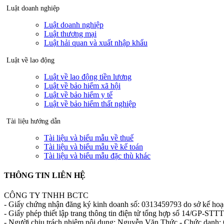
Luật doanh nghiệp
Luật doanh nghiệp
Luật thương mại
Luật hải quan và xuất nhập khẩu
Luật về lao động
Luật về lao động tiền lương
Luật về bảo hiểm xã hội
Luật về bảo hiểm y tế
Luật về bảo hiểm thất nghiệp
Tài liệu hướng dẫn
Tài liệu và biểu mẫu về thuế
Tài liệu và biểu mẫu về kế toán
Tài liệu và biểu mẫu đặc thù khác
THÔNG TIN LIÊN HỆ
CÔNG TY TNHH BCTC
- Giấy chứng nhận đăng ký kinh doanh số: 0313459793 do sở kế ho
- Giấy phép thiết lập trang thông tin điện tử tổng hợp số 14/GP-S
- Người chịu trách nhiệm nội dung: Nguyễn Văn Thức - Chức danh: 