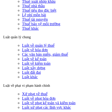
Thuế xuất nhập khẩu
Thuế nhà thầu
Thuế tiêu thụ đặc biệt
Lệ phí môn bài
Thuế tài nguyên
Thuế bảo vệ môi trường
Thuế khác
Luật quản lý chung
Luật về quản lý thuế
Luật về hóa đơn
Các văn bản miễn, giảm thuế
Luật về kế toán
Luật về kiểm toán
Luật xây dựng
Luật đất đai
Luật khác
Luật về phạt vi phạm hành chính
Xử phạt về thuế
Luật về phạt hóa đơn
Luật về phạt kế toán và kiểm toán
Luật xử phạt các lĩnh vực khác