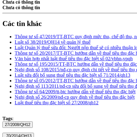
Chưa có thông tin
Chưa có thông tin
Các tin khác
Thông tư số 47/2019/TT-BTC quy định mức thu, chế độ thu, nộ
Luật số 38/2019/QH14 về quản lý thuế
Luật Quản lý thuế sửa đổi: Người nộp thuế sẽ có nhiều thuận l
Thông tư số 20/2017/TT-BTC hướng dẫn về thuế tiêu thụ đặc b
Văn bản hợp nhất luật thuế tiêu thụ đặc biệt số 02/vbhn-vpqh
Thông tư số 195/2015/TT-BTC hướng dẫn về thuế tiêu thụ đặc 
Nghị định số 108/2015/nđ-cp quy định chi tiết về thuế tiêu thụ 
Luật sửa đổi bổ sung thuế tiêu thu đặc biệt số 71/2014/qh13
Thông tư số 05/2012/TT-BTC hướng dẫn về thuế tiêu thụ đặc b
Nghị định số 113/2011/nđ-cp sửa đổi bổ sung về thuế tiêu thụ đ
Thông tư số 64/2009/tt-btc hướng dẫn về thuế tiêu thụ đặc biệt
Nghị định số 26/2009/nđ-cp quy định về thuế tiêu thụ đặc biệt
Luật thuế tiêu thụ đặc biệt số 27/2008/qh12
Tags
: