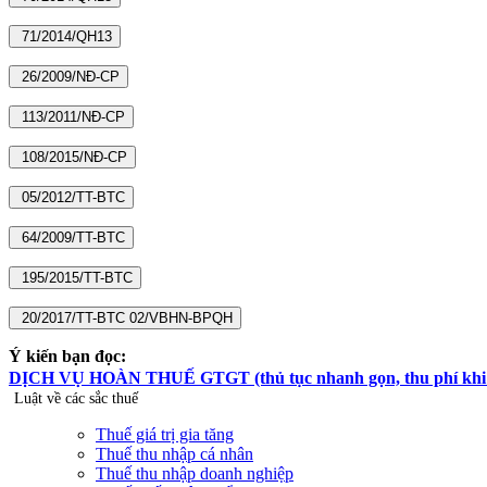
Ý kiến bạn đọc:
DỊCH VỤ HOÀN THUẾ GTGT (thủ tục nhanh gọn, thu phí khi hoà
Luật về các sắc thuế
Thuế giá trị gia tăng
Thuế thu nhập cá nhân
Thuế thu nhập doanh nghiệp