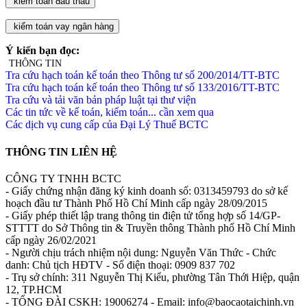
Ý kiến bạn đọc:
THÔNG TIN
Tra cứu hạch toán kế toán theo Thông tư số 200/2014/TT-BTC
Tra cứu hạch toán kế toán theo Thông tư số 133/2016/TT-BTC
Tra cứu và tải văn bản pháp luật tại thư viện
Các tin tức về kế toán, kiểm toán... cần xem qua
Các dịch vụ cung cấp của Đại Lý Thuế BCTC
THÔNG TIN LIÊN HỆ
CÔNG TY TNHH BCTC
- Giấy chứng nhận đăng ký kinh doanh số: 0313459793 do sở kế
hoạch đầu tư Thành Phố Hồ Chí Minh cấp ngày 28/09/2015
- Giấy phép thiết lập trang thông tin điện tử tổng hợp số 14/GP-
STTTT do Sở Thông tin & Truyền thông Thành phố Hồ Chí Minh
cấp ngày 26/02/2021
- Người chịu trách nhiệm nội dung: Nguyễn Văn Thức - Chức
danh: Chủ tịch HĐTV - Số điện thoại: 0909 837 702
- Trụ sở chính: 311 Nguyễn Thị Kiểu, phường Tân Thới Hiệp, quận
12, TP.HCM
- TỔNG ĐÀI CSKH: 19006274 - Email: info@baocaotaichinh.vn