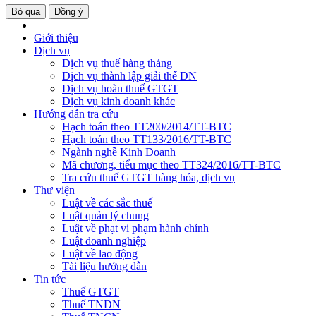
Bỏ qua
Đồng ý
Giới thiệu
Dịch vụ
Dịch vụ thuế hàng tháng
Dịch vụ thành lập giải thể DN
Dịch vụ hoàn thuế GTGT
Dịch vụ kinh doanh khác
Hướng dẫn tra cứu
Hạch toán theo TT200/2014/TT-BTC
Hạch toán theo TT133/2016/TT-BTC
Ngành nghề Kinh Doanh
Mã chương, tiểu mục theo TT324/2016/TT-BTC
Tra cứu thuế GTGT hàng hóa, dịch vụ
Thư viện
Luật về các sắc thuế
Luật quản lý chung
Luật về phạt vi phạm hành chính
Luật doanh nghiệp
Luật về lao động
Tài liệu hướng dẫn
Tin tức
Thuế GTGT
Thuế TNDN