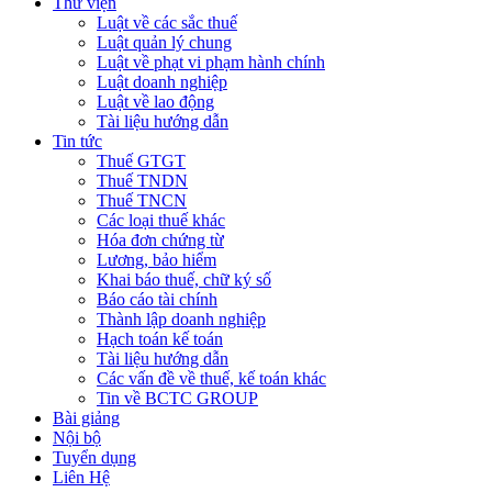
Thư viện
Luật về các sắc thuế
Luật quản lý chung
Luật về phạt vi phạm hành chính
Luật doanh nghiệp
Luật về lao động
Tài liệu hướng dẫn
Tin tức
Thuế GTGT
Thuế TNDN
Thuế TNCN
Các loại thuế khác
Hóa đơn chứng từ
Lương, bảo hiểm
Khai báo thuế, chữ ký số
Báo cáo tài chính
Thành lập doanh nghiệp
Hạch toán kế toán
Tài liệu hướng dẫn
Các vấn đề về thuế, kế toán khác
Tin về BCTC GROUP
Bài giảng
Nội bộ
Tuyển dụng
Liên Hệ