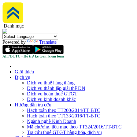
Danh mục
Powered by
Translate
APP BCTC - Hỗ trợ kế toán, kiểm toán
Giới thiệu
Dịch vụ
Dịch vụ thuế hàng tháng
Dịch vụ thành lập giải thể DN
Dịch vụ hoàn thuế GTGT
Dịch vụ kinh doanh khác
Hướng dẫn tra cứu
Hạch toán theo TT200/2014/TT-BTC
Hạch toán theo TT133/2016/TT-BTC
Ngành nghề Kinh Doanh
Mã chương, tiểu mục theo TT324/2016/TT-BTC
Tra cứu thuế GTGT hàng hóa, dịch vụ