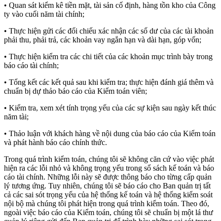
• Quan sát kiểm kê tiền mặt, tài sản cố định, hàng tồn kho của Công
ty vào cuối năm tài chính;
• Thực hiện gửi các đối chiếu xác nhận các số dư của các tài khoản
phải thu, phải trả, các khoản vay ngắn hạn và dài hạn, góp vốn;
• Thực hiện kiểm tra các chi tiết của các khoản mục trình bày trong
báo cáo tài chính;
• Tổng kết các kết quả sau khi kiểm tra; thực hiện đánh giá thêm và
chuẩn bị dự thảo báo cáo của Kiểm toán viên;
• Kiểm tra, xem xét tính trọng yếu của các sự kiện sau ngày kết thúc
năm tài;
• Thảo luận với khách hàng về nội dung của báo cáo của Kiểm toán
và phát hành báo cáo chính thức.
Trong quá trình kiểm toán, chúng tôi sẽ không căn cứ vào việc phát
hiện ra các lỗi nhỏ và không trọng yếu trong sổ sách kế toán và báo
cáo tài chính. Những lỗi này sẽ được thông báo cho từng cấp quản
lý tương ứng. Tuy nhiên, chúng tôi sẽ báo cáo cho Ban quản trị tất
cả các sai sót trọng yếu của hệ thống kế toán và hệ thống kiểm soát
nội bộ mà chúng tôi phát hiện trong quá trình kiểm toán. Theo đó,
ngoài việc báo cáo của Kiểm toán, chúng tôi sẽ chuẩn bị một lá thư