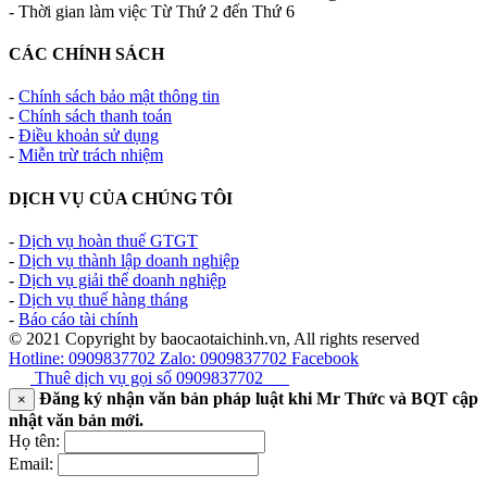
- Thời gian làm việc Từ Thứ 2 đến Thứ 6
CÁC CHÍNH SÁCH
-
Chính sách bảo mật thông tin
-
Chính sách thanh toán
-
Điều khoản sử dụng
-
Miễn trừ trách nhiệm
DỊCH VỤ CỦA CHÚNG TÔI
-
Dịch vụ hoàn thuế GTGT
-
Dịch vụ thành lập doanh nghiệp
-
Dịch vụ giải thể doanh nghiệp
-
Dịch vụ thuế hàng tháng
-
Báo cáo tài chính
© 2021 Copyright by baocaotaichinh.vn, All rights reserved
Hotline: 0909837702
Zalo: 0909837702
Facebook
Thuê dịch vụ gọi số
0909837702
Đăng ký nhận văn bản pháp luật khi Mr Thức và BQT cập
×
nhật văn bản mới.
Họ tên:
Email: