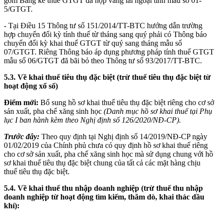
gồm Bảng kê thuế GTGT đã nộp vãng lai ngoại tỉnh mẫu số 01-
5/GTGT.
- Tại Điều 15 Thông tư số 151/2014/TT-BTC hướng dẫn trường
hợp chuyển đổi kỳ tính thuế từ tháng sang quý phải có Thông báo
chuyển đổi kỳ khai thuế GTGT từ quý sang tháng mẫu số
07/GTGT. Riêng Thông báo áp dụng phương pháp tính thuế GTGT
mẫu số 06/GTGT đã bãi bỏ theo Thông tư số 93/2017/TT-BTC.
5.3. Về khai thuế tiêu thụ đặc biệt (trừ thuế tiêu thụ đặc biệt từ
hoạt động xổ số)
Điểm mới:
Bổ sung hồ sơ khai thuế tiêu thụ đặc biệt riêng cho cơ sở
sản xuất, pha chế xăng sinh học
(Danh mục hồ sơ khai thuế tại Phụ
lục I ban hành kèm theo Nghị định số 126/2020/NĐ-CP).
Trước đây:
Theo quy định tại Nghị định số 14/2019/NĐ-CP ngày
01/02/2019 của Chính phủ chưa có quy định hồ sơ khai thuế riêng
cho cơ sở sản xuất, pha chế xăng sinh học mà sử dụng chung với hồ
sơ khai thuế tiêu thụ đặc biệt chung của tất cả các mặt hàng chịu
thuế tiêu thụ đặc biệt.
5.4. Về khai thuế thu nhập doanh nghiệp (trừ thuế thu nhập
doanh nghiệp từ hoạt động tìm kiếm, thăm dò, khai thác dầu
khí):