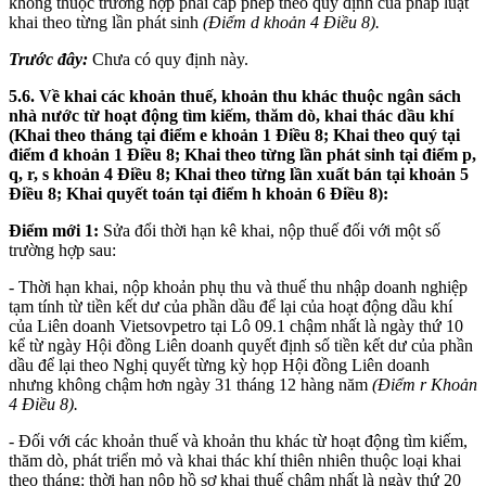
không thuộc trường hợp phải cấp phép theo quy định của pháp luật
khai theo từng lần phát sinh
(Điểm d khoản 4 Điều 8).
Trước đây:
Chưa có quy định này.
5.6. Về khai các khoản thuế, khoản thu khác thuộc ngân sách
nhà nước từ hoạt động tìm kiếm, thăm dò, khai thác dầu khí
(Khai theo tháng tại điểm e khoản 1 Điều 8; Khai theo quý tại
điểm đ khoản 1 Điều 8; Khai theo từng lần phát sinh tại điểm p,
q, r, s khoản 4 Điều 8; Khai theo từng lần xuất bán tại khoản 5
Điều 8; Khai quyết toán tại điểm h khoản 6 Điều 8):
Điểm mới 1:
Sửa đổi thời hạn kê khai, nộp thuế đối với một số
trường hợp sau:
- Thời hạn khai, nộp khoản phụ thu và thuế thu nhập doanh nghiệp
tạm tính từ tiền kết dư của phần dầu để lại của hoạt động dầu khí
của Liên doanh Vietsovpetro tại Lô 09.1 chậm nhất là ngày thứ 10
kể từ ngày Hội đồng Liên doanh quyết định số tiền kết dư của phần
dầu để lại theo Nghị quyết từng kỳ họp Hội đồng Liên doanh
nhưng không chậm hơn ngày 31 tháng 12 hàng năm
(Điểm r Khoản
4 Điều 8).
- Đối với các khoản thuế và khoản thu khác từ hoạt động tìm kiếm,
thăm dò, phát triển mỏ và khai thác khí thiên nhiên thuộc loại khai
theo tháng: thời hạn nộp hồ sơ khai thuế chậm nhất là ngày thứ 20