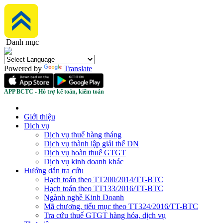
Danh mục
Powered by
Translate
APP BCTC - Hỗ trợ kế toán, kiểm toán
Giới thiệu
Dịch vụ
Dịch vụ thuế hàng tháng
Dịch vụ thành lập giải thể DN
Dịch vụ hoàn thuế GTGT
Dịch vụ kinh doanh khác
Hướng dẫn tra cứu
Hạch toán theo TT200/2014/TT-BTC
Hạch toán theo TT133/2016/TT-BTC
Ngành nghề Kinh Doanh
Mã chương, tiểu mục theo TT324/2016/TT-BTC
Tra cứu thuế GTGT hàng hóa, dịch vụ