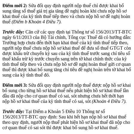
Điểm mới 2:
Sửa đổi quy định người nộp thuế chỉ được khai bổ
sung tăng số thuế giá trị gia tăng đề nghị hoàn khi chưa nộp hồ sơ
khai thuế của kỳ tính thuế tiếp theo và chưa nộp hồ sơ đề nghị hoàn
thuế
(Điểm b Khoản 4 Điều 7).
Trước đây:
Căn cứ các quy định tại Thông tư số 156/2013/TT-BTC
ngày 6/11/2013 của Bộ Tài chính, Tổng cục Thuế đã có hướng dẫn:
Trường hợp chưa đến thời hạn khai thuế của kỳ tính thuế tiếp theo,
người nộp thuế chưa nộp hồ sơ khai thuế để đưa số thuế GTGT còn
được khấu trừ chuyển kỳ sau của kỳ tính thuế trước sang chỉ tiêu số
thuế khấu trừ kỳ trước chuyển sang trên tờ khai chính thức của kỳ
tính thuế tiếp theo và chưa nộp hồ sơ đề nghị hoàn thuế gửi cơ quan
thuế thì được khai bổ sung tăng chỉ tiêu đề nghị hoàn trên tờ khai bổ
sung của kỳ tính thuế đó.
Điểm mới 3:
Sửa đổi quy định người nộp thuế được nộp hồ sơ khai
bổ sung cho từng hồ sơ khai thuế nếu phát hiện hồ sơ khai thuế lần
đầu đã nộp cho cơ quan thuế có sai, sót nhưng chưa hết thời hạn
nộp hồ sơ khai thuế của kỳ tính thuế có sai, sót
(Khoản 4 Điều 7).
Trước đây:
Tại Điểm a Khoản 5 Điều 10 Thông tư số
156/2013/TT-BTC quy định: Sau khi hết hạn nộp hồ sơ khai thuế
theo quy định, người nộp thuế phát hiện hồ sơ khai thuế đã nộp cho
cơ quan thuế có sai sót thì được khai bổ sung hồ sơ khai thuế.