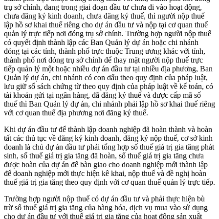
trụ sở chính, đang trong giai đoạn đầu tư chưa đi vào hoạt động,
chưa đăng ký kinh doanh, chưa đăng ký thuế, thì người nộp thuế
lập hồ sơ khai thuế riêng cho dự án đầu tư và nộp tại cơ quan thuế
quản lý trực tiếp nơi đóng trụ sở chính. Trường hợp người nộp thuế
có quyết định thành lập các Ban Quản lý dự án hoặc chi nhánh
đóng tại các tỉnh, thành phố trực thuộc Trung ương khác với tỉnh,
thành phố nơi đóng trụ sở chính để thay mặt người nộp thuế trực
tiếp quản lý một hoặc nhiều dự án đầu tư tại nhiều địa phương, Ban
Quản lý dự án, chi nhánh có con dấu theo quy định của pháp luật,
lưu giữ sổ sách chứng từ theo quy định của pháp luật về kế toán, có
tài khoản gửi tại ngân hàng, đã đăng ký thuế và được cấp mã số
thuế thì Ban Quản lý dự án, chi nhánh phải lập hồ sơ khai thuế riêng
với cơ quan thuế địa phương nơi đăng ký thuế.
Khi dự án đầu tư để thành lập doanh nghiệp đã hoàn thành và hoàn
tất các thủ tục về đăng ký kinh doanh, đăng ký nộp thuế, cơ sở kinh
doanh là chủ dự án đầu tư phải tổng hợp số thuế giá trị gia tăng phát
sinh, số thuế giá trị gia tăng đã hoàn, số thuế giá trị gia tăng chưa
được hoàn của dự án để bàn giao cho doanh nghiệp mới thành lập
để doanh nghiệp mới thực hiện kê khai, nộp thuế và đề nghị hoàn
thuế giá trị gia tăng theo quy định với cơ quan thuế quản lý trực tiếp.
Trường hợp người nộp thuế có dự án đầu tư và phải thực hiện bù
trừ số thuế giá trị gia tăng của hàng hóa, dịch vụ mua vào sử dụng
cho dự án đầu tư với thuế giá trị gia tăng của hoạt động sản xuất