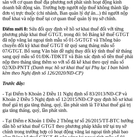
sản với cơ quan thuế địa phương nơi phát sinh hoạt động kinh
doanh bất động sản. Trường hợp người nộp thuế không thành lập
đơn vị trực thuộc (chi nhánh, Ban quản lý dự án...) thì người nộp
thuế khai và nộp thuế tại cơ quan thuế quản lý trụ sở chính.
Điểm mới 8:
Sửa đổi quy định về hồ sơ khai thuế đối với từng
phương pháp khai thuế GTGT, trong đó: bỏ Bảng kê thuế GTGT
đã nộp vãng lai ngoại tỉnh mẫu số 01-5/GTGT và Thông báo
chuyển đổi kỳ khai thuế GTGT từ quý sang tháng mẫu số
07/GTGT. Bổ sung Văn bản đề nghị thay đổi kỳ tính thuế từ tháng
sang quý mẫu số 01/ĐK-TĐKTT và Bản xác định số tiền thuế phải
nộp theo tháng tăng thêm so với số đã kê khai theo quý mẫu số
02/XĐ-PNTT
(Danh mục hồ sơ khai thuế tại Phụ lục I ban hành
kèm theo Nghị định số 126/2020/NĐ-CP)
Trước đây:
- Tại Điểm b Khoản 2 Điều 11 Nghị định số 83/2013/NĐ-CP và
Khoản 2 Điều 5 Nghị định số 12/2015/NĐ-CP quy định hồ sơ khai
thuế giá trị gia tăng tháng, quý, lần phát sinh là Tờ khai thuế giá trị
gia tăng tháng, quý, lần phát sinh.
- Tại Điểm e Khoản 1 Điều 2 Thông tư số 26/2015/TT-BTC hướng
dẫn hồ sơ khai thuế GTGT theo phương pháp khấu trừ tại trụ sở
chính trong trường hợp có hoạt động vãng lai ngoại tỉnh phải bao