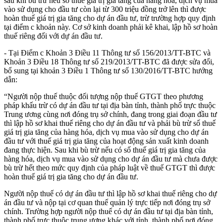
sau khi bù trừ nếu số thuế giá trị gia tăng của hàng hóa, dịch vụ mua
vào sử dụng cho đầu tư còn lại từ 300 triệu đồng trở lên thì được
hoàn thuế giá trị gia tăng cho dự án đầu tư, trừ trường hợp quy định
tại điểm c khoản này. Cơ sở kinh doanh phải kê khai, lập hồ sơ hoàn
thuế riêng đối với dự án đầu tư.
- Tại Điểm c Khoản 3 Điều 11 Thông tư số 156/2013/TT-BTC và
Khoản 3 Điều 18 Thông tư số 219/2013/TT-BTC đã được sửa đổi,
bổ sung tại khoản 3 Điều 1 Thông tư số 130/2016/TT-BTC hướng
dẫn:
“Người nộp thuế thuộc đối tượng nộp thuế GTGT theo phương
pháp khấu trừ có dự án đầu tư tại địa bàn tỉnh, thành phố trực thuộc
Trung ương cùng nơi đóng trụ sở chính, đang trong giai đoạn đầu tư
thì lập hồ sơ khai thuế riêng cho dự án đầu tư và phải bù trừ số thuế
giá trị gia tăng của hàng hóa, dịch vụ mua vào sử dụng cho dự án
đầu tư với thuế giá trị gia tăng của hoạt động sản xuất kinh doanh
đang thực hiện. Sau khi bù trừ nếu có số thuế giá trị gia tăng của
hàng hóa, dịch vụ mua vào sử dụng cho dự án đầu tư mà chưa được
bù trừ hết theo mức quy định của pháp luật về thuế GTGT thì được
hoàn thuế giá trị gia tăng cho dự án đầu tư.
Người nộp thuế có dự án đầu tư thì lập hồ sơ khai thuế riêng cho dự
án đầu tư và nộp tại cơ quan thuế quản lý trực tiếp nơi đóng trụ sở
chính. Trường hợp người nộp thuế có dự án đầu tư tại địa bàn tỉnh,
thành phố trực thuộc trung ương khác với tỉnh, thành phố nơi đóng