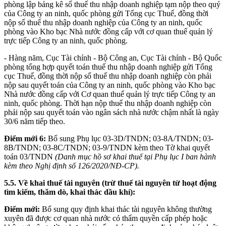
phòng lập bảng kê số thuế thu nhập doanh nghiệp tạm nộp theo quý
của Công ty an ninh, quốc phòng gửi Tổng cục Thuế, đồng thời
nộp số thuế thu nhập doanh nghiệp của Công ty an ninh, quốc
phòng vào Kho bạc Nhà nước đồng cấp với cơ quan thuế quản lý
trực tiếp Công ty an ninh, quốc phòng.
- Hàng năm, Cục Tài chính - Bộ Công an, Cục Tài chính - Bộ Quốc
phòng tổng hợp quyết toán thuế thu nhập doanh nghiệp gửi Tổng
cục Thuế, đồng thời nộp số thuế thu nhập doanh nghiệp còn phải
nộp sau quyết toán của Công ty an ninh, quốc phòng vào Kho bạc
Nhà nước đồng cấp với Cơ quan thuế quản lý trực tiếp Công ty an
ninh, quốc phòng. Thời hạn nộp thuế thu nhập doanh nghiệp còn
phải nộp sau quyết toán vào ngân sách nhà nước chậm nhất là ngày
30/6 năm tiếp theo.
Điểm mới 6:
Bổ sung Phụ lục 03-3D/TNDN; 03-8A/TNDN; 03-
8B/TNDN; 03-8C/TNDN; 03-9/TNDN kèm theo Tờ khai quyết
toán 03/TNDN
(Danh mục hồ sơ khai thuế tại Phụ lục I ban hành
kèm theo Nghị định số 126/2020/NĐ-CP).
5.5. Về khai thuế tài nguyên (trừ thuế tài nguyên từ hoạt động
tìm kiếm, thăm dò, khai thác dầu khí):
Điểm mới:
Bổ sung quy định khai thác tài nguyên không thường
xuyên đã được cơ quan nhà nước có thẩm quyền cấp phép hoặc