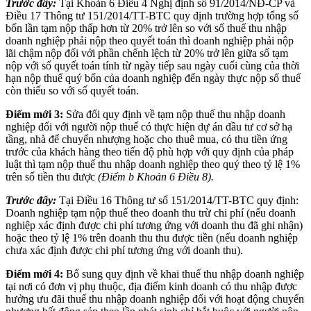
Trước đây:
Tại Khoản 6 Điều 4 Nghị định số 91/2014/NĐ-CP và
Điều 17 Thông tư 151/2014/TT-BTC quy định trường hợp tổng số
bốn lần tạm nộp thấp hơn từ 20% trở lên so với số thuế thu nhập
doanh nghiệp phải nộp theo quyết toán thì doanh nghiệp phải nộp
lãi chậm nộp đối với phần chếnh lệch từ 20% trở lên giữa số tạm
nộp với số quyết toán tính từ ngày tiếp sau ngày cuối cùng của thời
hạn nộp thuế quý bốn của doanh nghiệp đến ngày thực nộp số thuế
còn thiếu so với số quyết toán.
Điểm mới 3:
Sửa đổi quy định về tạm nộp thuế thu nhập doanh
nghiệp đối với người nộp thuế có thực hiện dự án đầu tư cơ sở hạ
tầng, nhà để chuyển nhượng hoặc cho thuê mua, có thu tiền ứng
trước của khách hàng theo tiến độ phù hợp với quy định của pháp
luật thì tạm nộp thuế thu nhập doanh nghiệp theo quý theo tỷ lệ 1%
trên số tiền thu được
(Điểm b Khoản 6 Điều 8).
Trước đây:
Tại Điều 16 Thông tư số 151/2014/TT-BTC quy định:
Doanh nghiệp tạm nộp thuế theo doanh thu trừ chi phí (nếu doanh
nghiệp xác định được chi phí tương ứng với doanh thu đã ghi nhận)
hoặc theo tỷ lệ 1% trên doanh thu thu được tiền (nếu doanh nghiệp
chưa xác định được chi phí tương ứng với doanh thu).
Điểm mới 4:
Bổ sung quy định về khai thuế thu nhập doanh nghiệp
tại nơi có đơn vị phụ thuộc, địa điểm kinh doanh có thu nhập được
hưởng ưu đãi thuế thu nhập doanh nghiệp đối với hoạt động chuyển