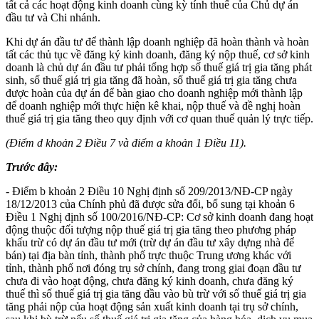
tất cả các hoạt động kinh doanh cùng kỳ tính thuế của Chủ dự án
đầu tư và Chi nhánh.
Khi dự án đầu tư để thành lập doanh nghiệp đã hoàn thành và hoàn
tất các thủ tục về đăng ký kinh doanh, đăng ký nộp thuế, cơ sở kinh
doanh là chủ dự án đầu tư phải tổng hợp số thuế giá trị gia tăng phát
sinh, số thuế giá trị gia tăng đã hoàn, số thuế giá trị gia tăng chưa
được hoàn của dự án để bàn giao cho doanh nghiệp mới thành lập
để doanh nghiệp mới thực hiện kê khai, nộp thuế và đề nghị hoàn
thuế giá trị gia tăng theo quy định với cơ quan thuế quản lý trực tiếp.
(Điểm d khoản 2 Điều 7 và điểm a khoản 1 Điều 11).
Trước đây:
- Điểm b khoản 2 Điều 10 Nghị định số 209/2013/NĐ-CP ngày
18/12/2013 của Chính phủ đã được sửa đổi, bổ sung tại khoản 6
Điều 1 Nghị định số 100/2016/NĐ-CP: Cơ sở kinh doanh đang hoạt
động thuộc đối tượng nộp thuế giá trị gia tăng theo phương pháp
khấu trừ có dự án đầu tư mới (trừ dự án đầu tư xây dựng nhà để
bán) tại địa bàn tỉnh, thành phố trực thuộc Trung ương khác với
tỉnh, thành phố nơi đóng trụ sở chính, đang trong giai đoạn đầu tư
chưa đi vào hoạt động, chưa đăng ký kinh doanh, chưa đăng ký
thuế thì số thuế giá trị gia tăng đầu vào bù trừ với số thuế giá trị gia
tăng phải nộp của hoạt động sản xuất kinh doanh tại trụ sở chính,