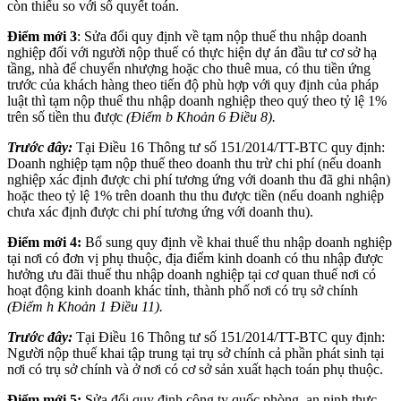
còn thiếu so với số quyết toán.
Điểm mới
3
: Sửa đổi quy định về tạm nộp thuế thu nhập doanh
nghiệp đối với người nộp thuế có thực hiện dự án đầu tư cơ sở hạ
tầng, nhà để chuyển nhượng hoặc cho thuê mua, có thu tiền ứng
trước của khách hàng theo tiến độ phù hợp với quy định của pháp
luật thì tạm nộp thuế thu nhập doanh nghiệp theo quý theo tỷ lệ 1%
trên số tiền thu được
(Điểm b Khoản 6 Điều 8).
Trước đây:
Tại Điều 16 Thông tư số 151/2014/TT-BTC quy định:
Doanh nghiệp tạm nộp thuế theo doanh thu trừ chi phí (nếu doanh
nghiệp xác định được chi phí tương ứng với doanh thu đã ghi nhận)
hoặc theo tỷ lệ 1% trên doanh thu thu được tiền (nếu doanh nghiệp
chưa xác định được chi phí tương ứng với doanh thu).
Điểm mới 4:
Bổ sung quy định về khai thuế thu nhập doanh nghiệp
tại nơi có đơn vị phụ thuộc, địa điểm kinh doanh có thu nhập được
hưởng ưu đãi thuế thu nhập doanh nghiệp tại cơ quan thuế nơi có
hoạt động kinh doanh khác tỉnh, thành phố nơi có trụ sở chính
(Điểm h Khoản 1 Điều 11).
Trước đây:
Tại Điều 16 Thông tư số 151/2014/TT-BTC quy định:
Người nộp thuế khai tập trung tại trụ sở chính cả phần phát sinh tại
nơi có trụ sở chính và ở nơi có cơ sở sản xuất hạch toán phụ thuộc.
Điểm mới 5:
Sửa đổi quy định công ty quốc phòng, an ninh thực