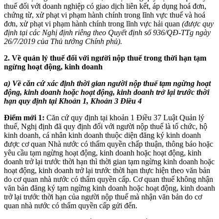
thuế đối với doanh nghiệp có giao dịch liên kết, áp dụng hoá đơn,
chứng từ, xử phạt vi phạm hành chính trong lĩnh vực thuế và hoá
đơn, xử phạt vi phạm hành chính trong lĩnh vực hải quan
(được quy
định tại các Nghị định riêng theo Quyết định số 936/QĐ-TTg ngày
26/7/2019 của Thủ tướng Chính phủ).
2. Về quản lý thuế đối với người nộp thuế trong thời hạn tạm
ngừng hoạt động, kinh doanh
a) Về căn cứ xác định thời gian người nộp thuế tạm ngừng hoạt
động, kinh doanh hoặc hoạt động, kinh doanh trở lại trước thời
hạn quy định tại Khoản 1, Khoản 3 Điều 4
Điểm mới 1:
Căn cứ quy định tại khoản 1 Điều 37 Luật Quản lý
thuế, Nghị định đã quy định đối với người nộp thuế là tổ chức, hộ
kinh doanh, cá nhân kinh doanh thuộc diện đăng ký kinh doanh
được cơ quan Nhà nước có thẩm quyền chấp thuận, thông báo hoặc
yêu cầu tạm ngừng hoạt động, kinh doanh hoặc hoạt động, kinh
doanh trở lại trước thời hạn thì thời gian tạm ngừng kinh doanh hoặc
hoạt động, kinh doanh trở lại trước thời hạn thực hiện theo văn bản
do cơ quan nhà nước có thẩm quyền cấp. Cơ quan thuế không nhận
văn bản đăng ký tạm ngừng kinh doanh hoặc hoạt động, kinh doanh
trở lại trước thời hạn của người nộp thuế mà nhận văn bản do cơ
quan nhà nước có thẩm quyền cấp gửi đến.