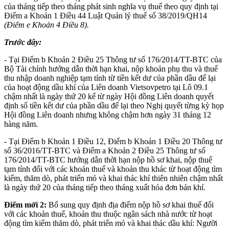
của tháng tiếp theo tháng phát sinh nghĩa vụ thuế theo quy định tại
Điểm a Khoản 1 Điều 44 Luật Quản lý thuế số 38/2019/QH14
(Điểm e Khoản 4 Điều 8).
Trước đây:
- Tại Điểm b Khoản 2 Điều 25 Thông tư số 176/2014/TT-BTC của
Bộ Tài chính hướng dẫn thời hạn khai, nộp khoản phụ thu và thuế
thu nhập doanh nghiệp tạm tính từ tiền kết dư của phần dầu để lại
của hoạt động dầu khí của Liên doanh Vietsovpetro tại Lô 09.1
chậm nhất là ngày thứ 20 kể từ ngày Hội đồng Liên doanh quyết
định số tiền kết dư của phần dầu để lại theo Nghị quyết từng kỳ họp
Hội đồng Liên doanh nhưng không chậm hơn ngày 31 tháng 12
hàng năm.
- Tại Điểm b Khoản 1 Điều 12, Điểm b Khoản 1 Điều 20 Thông tư
số 36/2016/TT-BTC và Điểm a Khoản 2 Điều 25 Thông tư số
176/2014/TT-BTC hướng dẫn thời hạn nộp hồ sơ khai, nộp thuế
tạm tính đối với các khoản thuế và khoản thu khác từ hoạt động tìm
kiếm, thăm dò, phát triển mỏ và khai thác khí thiên nhiên chậm nhất
là ngày thứ 20 của tháng tiếp theo tháng xuất hóa đơn bán khí.
Điểm mới 2:
Bổ sung quy định địa điểm nộp hồ sơ khai thuế đối
với các khoản thuế, khoản thu thuộc ngân sách nhà nước từ hoạt
động tìm kiếm thăm dò, phát triển mỏ và khai thác dầu khí: Người