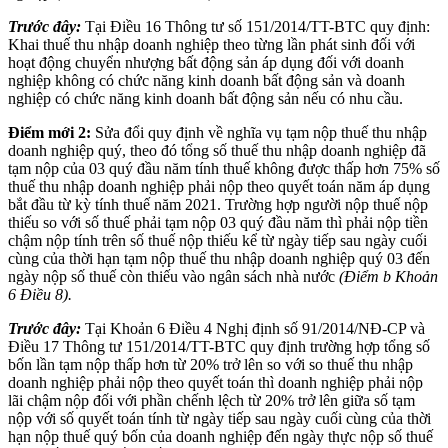
Trước đây:
Tại Điều 16 Thông tư số 151/2014/TT-BTC quy định:
Khai thuế thu nhập doanh nghiệp theo từng lần phát sinh đối với
hoạt động chuyển nhượng bất động sản áp dụng đối với doanh
nghiệp không có chức năng kinh doanh bất động sản và doanh
nghiệp có chức năng kinh doanh bất động sản nếu có nhu cầu.
Điểm mới 2:
Sửa đổi quy định về nghĩa vụ tạm nộp thuế thu nhập
doanh nghiệp quý, theo đó tổng số thuế thu nhập doanh nghiệp đã
tạm nộp của 03 quý đầu năm tính thuế không được thấp hơn 75% số
thuế thu nhập doanh nghiệp phải nộp theo quyết toán năm áp dụng
bắt đầu từ kỳ tính thuế năm 2021. Trường hợp người nộp thuế nộp
thiếu so với số thuế phải tạm nộp 03 quý đầu năm thì phải nộp tiền
chậm nộp tính trên số thuế nộp thiếu kể từ ngày tiếp sau ngày cuối
cùng của thời hạn tạm nộp thuế thu nhập doanh nghiệp quý 03 đến
ngày nộp số thuế còn thiếu vào ngân sách nhà nước
(Điểm b Khoản
6 Điều 8).
Trước đây:
Tại Khoản 6 Điều 4 Nghị định số 91/2014/NĐ-CP và
Điều 17 Thông tư 151/2014/TT-BTC quy định trường hợp tổng số
bốn lần tạm nộp thấp hơn từ 20% trở lên so với so thuế thu nhập
doanh nghiệp phải nộp theo quyết toán thì doanh nghiệp phải nộp
lãi chậm nộp đối với phần chếnh lệch từ 20% trở lên giữa số tạm
nộp với số quyết toán tính từ ngày tiếp sau ngày cuối cùng của thời
hạn nộp thuế quý bốn của doanh nghiệp đến ngày thực nộp số thuế