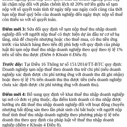
lãi chậm nộp đối với phần chếnh lệch từ 20% trở lên giữa số tạm
nộp với số quyết toán tính từ ngày tiếp sau ngày cuối cùng của thời
hạn nộp thuế quý bốn của doanh nghiệp đến ngày thực nộp số thuế
còn thiếu so với số quyết toán.
Điểm mới 3:
Sửa đổi quy định về tạm nộp thuế thu nhập doanh
nghiệp đối với người nộp thuế có thực hiện dự án đầu tư cơ sở hạ
tầng, nhà để chuyển nhượng hoặc cho thuê mua, có thu tiền ứng
trước của khách hàng theo tiến độ phù hợp với quy định của pháp
luật thì tạm nộp thuế thu nhập doanh nghiệp theo quý theo tỷ lệ 1%
trên số tiền thu được
(Điểm b Khoản 6 Điều 8).
Trước đây:
Tại Điều 16 Thông tư số 151/2014/TT-BTC quy định:
Doanh nghiệp tạm nộp thuế theo doanh thu trừ chi phí (nếu doanh
nghiệp xác định được chi phí tương ứng với doanh thu đã ghi nhận)
hoặc theo tỷ lệ 1% trên doanh thu thu được tiền (nếu doanh nghiệp
chưa xác định được chi phí tương ứng với doanh thu).
Điểm mới 4:
Bổ sung quy định về khai thuế thu nhập doanh nghiệp
tại nơi có đơn vị phụ thuộc, địa điểm kinh doanh có thu nhập được
hưởng ưu đãi thuế thu nhập doanh nghiệp đối với hoạt động chuyển
nhượng bất động sản theo lần phát sinh chỉ bắt buộc với người nộp
thuế tính thuế thu nhập doanh nghiệp theo phương pháp tỷ lệ trên
doanh thu theo quy định của pháp luật về thuế thu nhập doanh
nghiệp (điểm e Khoản 4 Điều 8).