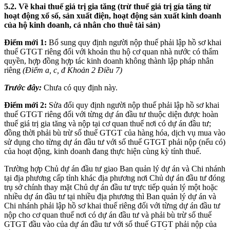
5.2. Về khai thuế giá trị gia tăng (trừ thuế giá trị gía tăng từ
hoạt động xổ số, sản xuất điện, hoạt động sản xuất kinh doanh
của hộ kinh doanh, cá nhân cho thuê tài sản)
Điểm mới 1:
Bổ sung quy định người nộp thuế phải lập hồ sơ khai
thuế GTGT riêng đối với khoản thu hộ cơ quan nhà nước có thẩm
quyền, hợp đồng hợp tác kinh doanh không thành lập pháp nhân
riêng
(Điểm a, c, đ Khoản 2 Điều 7)
Trước đây:
Chưa có quy định này.
Điểm mới 2:
Sửa đổi quy định người nộp thuế phải lập hồ sơ khai
thuế GTGT riêng đối với từng dự án đầu tư thuộc diện được hoàn
thuế giá trị gia tăng và nộp tại cơ quan thuế nơi có dự án đầu tư;
đồng thời phải bù trừ số thuế GTGT của hàng hóa, dịch vụ mua vào
sử dụng cho từng dự án đầu tư với số thuế GTGT phải nộp (nếu có)
của hoạt động, kinh doanh đang thực hiện cùng kỳ tính thuế.
Trường hợp Chủ dự án đầu tư giao Ban quản lý dự án và Chi nhánh
tại địa phương cấp tỉnh khác địa phương nơi Chủ dự án đầu tư đóng
trụ sở chính thay mặt Chủ dự án đầu tư trực tiếp quản lý một hoặc
nhiều dự án đầu tư tại nhiều địa phương thì Ban quản lý dự án và
Chi nhánh phải lập hồ sơ khai thuế riêng đối với từng dự án đầu tư
nộp cho cơ quan thuế nơi có dự án đầu tư và phải bù trừ số thuế
GTGT đầu vào của dự án đầu tư với số thuế GTGT phải nộp của