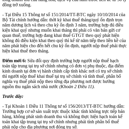
đồng trở xuống.
- Tại Điều 15 Thông tư số 151/2014/TT-BTC ngày 10/10/2014 của
Bộ Tài chính hướng dẫn: thời kỳ khai thuế tháng/quý ổn định trọn
năm dương lịch và theo chu kỳ ổn định 3 năm, trường hợp đủ điều
kiện khai quý nhưng muốn khai tháng thì phải có văn bản gửi cơ
quan thuế, trường hợp đang khai thuế GTGT theo quý phát hiện
không đủ điều kiện khai theo quý thì kể từ năm tiếp theo liền kề của
năm phát hiện cho đến hết chu kỳ ổn định, người nộp thuế phải thực
hiện khai thuế theo tháng.
Điểm mới 6:
Sửa đổi quy định trường hợp người nộp thuế hạch
toán tập trung tại trụ sở chính nhưng có đơn vị phụ thuộc, địa điểm
kinh doanh tại đơn vị hành chính cấp tỉnh khác nơi có trụ sở chính
thì người nộp thuế khai thuế tại trụ sở chính và tính thuế, phân bổ
nghĩa vụ thuế phải nộp theo từng địa phương nơi được hưởng
nguồn thu ngân sách nhà nước
(Khoản 2 Điều 11).
Trước đây:
- Tại Khoản 1 Điều 11 Thông tư số 156/2013/TT-BTC hướng dẫn:
Trường hợp cơ sở sản xuất trực thuộc khác tỉnh không trực tiếp bán
hàng, không phát sinh doanh thu và không thực hiện hạch toán kế
toán khai tập trung tại trụ sở chính nhưng phải tính phân bổ thuế
phải nộp cho địa phương nơi đóng trụ sở.