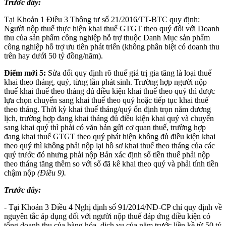
Trước đây:
Tại Khoản 1 Điều 3 Thông tư số 21/2016/TT-BTC quy định:
Người nộp thuế thực hiện khai thuế GTGT theo quý đối với Doanh
thu của sản phẩm công nghiệp hỗ trợ thuộc Danh Mục sản phẩm
công nghiệp hỗ trợ ưu tiên phát triển (không phân biệt có doanh thu
trên hay dưới 50 tỷ đồng/năm).
Điểm mới 5:
Sửa đổi quy định rõ thuế giá trị gia tăng là loại thuế
khai theo tháng, quý, từng lần phát sinh. Trường hợp người nộp
thuế khai thuế theo tháng đủ điều kiện khai thuế theo quý thì được
lựa chọn chuyển sang khai thuế theo quý hoặc tiếp tục khai thuế
theo tháng. Thời kỳ khai thuế tháng/quý ổn định trọn năm dương
lịch, trường hợp đang khai tháng đủ điều kiện khai quý và chuyển
sang khai quý thì phải có văn bản gửi cơ quan thuế, trường hợp
đang khai thuế GTGT theo quý phát hiện không đủ điều kiện khai
theo quý thì không phải nộp lại hồ sơ khai thuế theo tháng của các
quý trước đó nhưng phải nộp Bản xác định số tiền thuế phải nộp
theo tháng tăng thêm so với số đã kê khai theo quý và phải tính tiền
chậm nộp
(Điều 9).
Trước đây:
- Tại Khoản 3 Điều 4 Nghị định số 91/2014/NĐ-CP chỉ quy định về
nguyên tắc áp dụng đối với người nộp thuế đáp ứng điều kiện có
tổng doanh thu của hàng hóa, dịch vụ của năm trước liền kề từ 50 tỷ