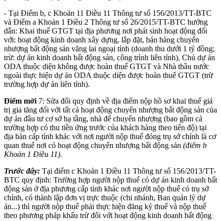
- Tại Điểm b, c Khoản 11 Điều 11 Thông tư số 156/2013/TT-BTC
và Điểm a Khoản 1 Điều 2 Thông tư số 26/2015/TT-BTC hướng
dẫn: Khai thuế GTGT tại địa phương nơi phát sinh hoạt động đối
với: hoạt động kinh doanh xây dựng, lắp đặt, bán hàng chuyển
nhượng bất động sản vãng lai ngoại tỉnh (doanh thu dưới 1 tỷ đồng;
trừ: dự án kinh doanh bất động sản, công trình liên tỉnh), Chủ dự án
ODA thuộc diện không được hoàn thuế GTGT và Nhà thầu nước
ngoài thực hiện dự án ODA thuộc diện được hoàn thuế GTGT (trừ
trường hợp dự án liên tỉnh).
Điểm mới
7: Sửa đổi quy định về địa điểm nộp hồ sơ khai thuế giá
trị gia tăng đối với tất cả hoạt động chuyển nhượng bất động sản của
dự án đầu tư cơ sở hạ tầng, nhà để chuyển nhượng (bao gồm cả
trường hợp có thu tiền ứng trước của khách hàng theo tiến độ) tại
địa bàn cấp tỉnh khác với nơi người nộp thuế đóng trụ sở chính là cơ
quan thuế nơi có hoạt động chuyển nhượng bất động sản
(điểm b
Khoản 1 Điều 11).
Trước đây:
Tại điểm c Khoản 1 Điều 11 Thông tư số 156/2013/TT-
BTC quy định: Trường hợp người nộp thuế có dự án kinh doanh bất
động sản ở địa phương cấp tỉnh khác nơi người nộp thuế có trụ sở
chính, có thành lập đơn vị trực thuộc (chi nhánh, Ban quản lý dự
án...) thì người nộp thuế phải thực hiện đăng ký thuế và nộp thuế
theo phương pháp khấu trừ đối với hoạt động kinh doanh bất động