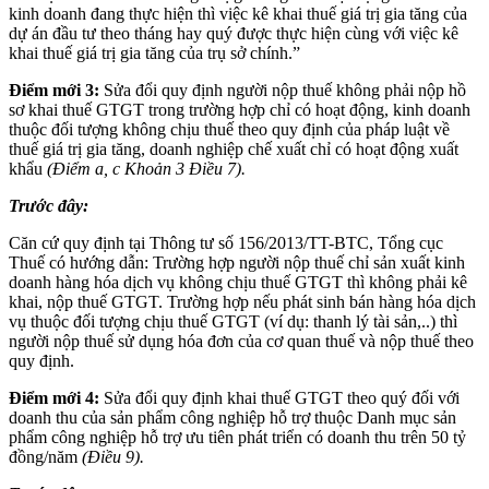
kinh doanh đang thực hiện thì việc kê khai thuế giá trị gia tăng của
dự án đầu tư theo tháng hay quý được thực hiện cùng với việc kê
khai thuế giá trị gia tăng của trụ sở chính.”
Điểm mới 3:
Sửa đổi quy định người nộp thuế không phải nộp hồ
sơ khai thuế GTGT trong trường hợp chỉ có hoạt động, kinh doanh
thuộc đối tượng không chịu thuế theo quy định của pháp luật về
thuế giá trị gia tăng, doanh nghiệp chế xuất chỉ có hoạt động xuất
khẩu
(Điểm a, c Khoản 3 Điều 7).
Trước đây:
Căn cứ quy định tại Thông tư số 156/2013/TT-BTC, Tổng cục
Thuế có hướng dẫn: Trường hợp người nộp thuế chỉ sản xuất kinh
doanh hàng hóa dịch vụ không chịu thuế GTGT thì không phải kê
khai, nộp thuế GTGT. Trường hợp nếu phát sinh bán hàng hóa dịch
vụ thuộc đối tượng chịu thuế GTGT (ví dụ: thanh lý tài sản,..) thì
người nộp thuế sử dụng hóa đơn của cơ quan thuế và nộp thuế theo
quy định.
Điểm mới 4:
Sửa đổi quy định khai thuế GTGT theo quý đối với
doanh thu của sản phẩm công nghiệp hỗ trợ thuộc Danh mục sản
phẩm công nghiệp hỗ trợ ưu tiên phát triển có doanh thu trên 50 tỷ
đồng/năm
(Điều 9).