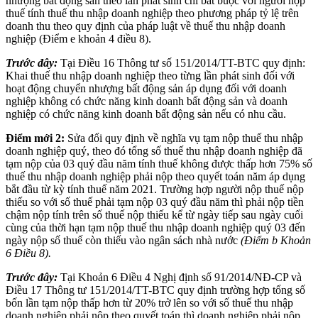
nhượng bất động sản theo lần phát sinh chỉ bắt buộc với người nộp
thuế tính thuế thu nhập doanh nghiệp theo phương pháp tỷ lệ trên
doanh thu theo quy định của pháp luật về thuế thu nhập doanh
nghiệp (Điểm e khoản 4 điều 8).
Trước đây:
Tại Điều 16 Thông tư số 151/2014/TT-BTC quy định:
Khai thuế thu nhập doanh nghiệp theo từng lần phát sinh đối với
hoạt động chuyển nhượng bất động sản áp dụng đối với doanh
nghiệp không có chức năng kinh doanh bất động sản và doanh
nghiệp có chức năng kinh doanh bất động sản nếu có nhu cầu.
Điểm mới 2:
Sửa đổi quy định về nghĩa vụ tạm nộp thuế thu nhập
doanh nghiệp quý, theo đó tổng số thuế thu nhập doanh nghiệp đã
tạm nộp của 03 quý đầu năm tính thuế không được thấp hơn 75% số
thuế thu nhập doanh nghiệp phải nộp theo quyết toán năm áp dụng
bắt đầu từ kỳ tính thuế năm 2021. Trường hợp người nộp thuế nộp
thiếu so với số thuế phải tạm nộp 03 quý đầu năm thì phải nộp tiền
chậm nộp tính trên số thuế nộp thiếu kể từ ngày tiếp sau ngày cuối
cùng của thời hạn tạm nộp thuế thu nhập doanh nghiệp quý 03 đến
ngày nộp số thuế còn thiếu vào ngân sách nhà nước
(Điểm b Khoản
6 Điều 8).
Trước đây:
Tại Khoản 6 Điều 4 Nghị định số 91/2014/NĐ-CP và
Điều 17 Thông tư 151/2014/TT-BTC quy định trường hợp tổng số
bốn lần tạm nộp thấp hơn từ 20% trở lên so với số thuế thu nhập
doanh nghiệp phải nộp theo quyết toán thì doanh nghiệp phải nộp