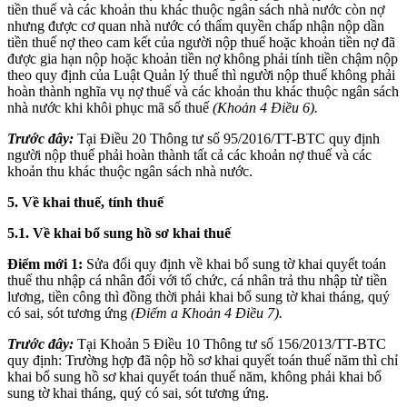
tiền thuế và các khoản thu khác thuộc ngân sách nhà nước còn nợ
nhưng được cơ quan nhà nước có thẩm quyền chấp nhận nộp dần
tiền thuế nợ theo cam kết của người nộp thuế hoặc khoản tiền nợ đã
được gia hạn nộp hoặc khoản tiền nợ không phải tính tiền chậm nộp
theo quy định của Luật Quản lý thuế thì người nộp thuế không phải
hoàn thành nghĩa vụ nợ thuế và các khoản thu khác thuộc ngân sách
nhà nước khi khôi phục mã số thuế
(Khoản 4 Điều 6).
Trước đây:
Tại Điều 20 Thông tư số 95/2016/TT-BTC quy định
người nộp thuế phải hoàn thành tất cả các khoản nợ thuế và các
khoản thu khác thuộc ngân sách nhà nước.
5. Về khai thuế, tính thuế
5.1. Về khai bổ sung hồ sơ khai thuế
Điểm mới 1:
Sửa đổi quy định về khai bổ sung tờ khai quyết toán
thuế thu nhập cá nhân đối với tổ chức, cá nhân trả thu nhập từ tiền
lương, tiền công thì đồng thời phải khai bổ sung tờ khai tháng, quý
có sai, sót tương ứng
(Điểm a Khoản 4 Điều 7).
Trước đây:
Tại Khoản 5 Điều 10 Thông tư số 156/2013/TT-BTC
quy định: Trường hợp đã nộp hồ sơ khai quyết toán thuế năm thì chỉ
khai bổ sung hồ sơ khai quyết toán thuế năm, không phải khai bổ
sung tờ khai tháng, quý có sai, sót tương ứng.