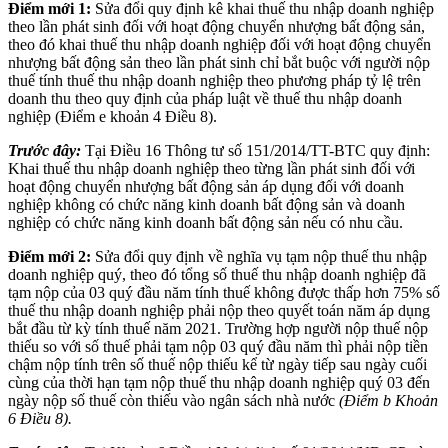
Điểm mới 1:
Sửa đổi quy định kê khai thuế thu nhập doanh nghiệp
theo lần phát sinh đối với hoạt động chuyển nhượng bất động sản,
theo đó khai thuế thu nhập doanh nghiệp đối với hoạt động chuyển
nhượng bất động sản theo lần phát sinh chỉ bắt buộc với người nộp
thuế tính thuế thu nhập doanh nghiệp theo phương pháp tỷ lệ trên
doanh thu theo quy định của pháp luật về thuế thu nhập doanh
nghiệp (Điểm e khoản 4 Điều 8).
Trước đây:
Tại Điều 16 Thông tư số 151/2014/TT-BTC quy định:
Khai thuế thu nhập doanh nghiệp theo từng lần phát sinh đối với
hoạt động chuyển nhượng bất động sản áp dụng đối với doanh
nghiệp không có chức năng kinh doanh bất động sản và doanh
nghiệp có chức năng kinh doanh bất động sản nếu có nhu cầu.
Điểm mới 2:
Sửa đổi quy định về nghĩa vụ tạm nộp thuế thu nhập
doanh nghiệp quý, theo đó tổng số thuế thu nhập doanh nghiệp đã
tạm nộp của 03 quý đầu năm tính thuế không được thấp hơn 75% số
thuế thu nhập doanh nghiệp phải nộp theo quyết toán năm áp dụng
bắt đầu từ kỳ tính thuế năm 2021. Trường hợp người nộp thuế nộp
thiếu so với số thuế phải tạm nộp 03 quý đầu năm thì phải nộp tiền
chậm nộp tính trên số thuế nộp thiếu kể từ ngày tiếp sau ngày cuối
cùng của thời hạn tạm nộp thuế thu nhập doanh nghiệp quý 03 đến
ngày nộp số thuế còn thiếu vào ngân sách nhà nước
(Điểm b Khoản
6 Điều 8).