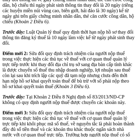
dân, hộ chiếu thì ngày phát sinh thông tin thay đổi là 20 ngày (riêng
các huyện miền núi vùng cao, biên giới, hải đảo là 30 ngày) kể từ
ngày ghi trên giấy chứng minh nhân dân, thẻ căn cước công dân, hộ
chiếu
(Khoản 2 Điều 6).
Trước đây:
Luật Quản lý thuế quy định thời hạn nộp hồ sơ thay đổi
thông tin đăng ký thuế là 10 ngày làm việc kể từ ngày phát sinh thay
đổi.
Điểm mới 2:
Sửa đổi quy định trách nhiệm của người nộp thuế
trong việc thực hiện các thủ tục về thuế với cơ quan thuế quản lý
trực tiếp trước khi thay đổi địa chỉ trụ sở sang địa bàn cấp tỉnh khác
là được chuyển số thuế thu nhập doanh nghiệp, lợi nhuận sau thuế
còn lại sau khi trích lập các quỹ đã tạm nộp nhưng chưa đến thời
hạn nộp hồ sơ khai quyết toán thuế để bù trừ với số phải nộp theo
hồ sơ khai quyết toán thuế
(Khoản 3 Điều 6).
Trước đây:
Tại Khoản 2 Điều 8 Nghị định số 83/2013/NĐ-CP
không có quy định người nộp thuế được chuyển các khoản này.
Điểm mới 3:
Sửa đổi quy định trách nhiệm của người nộp thuế
trong việc thực hiện các thủ tục về thuế với cơ quan thuế quản lý
trực tiếp khi khôi phục mã số thuế, về nguyên tắc là phải hoàn thành
đầy đủ số tiền thuế và các khoản thu khác thuộc ngân sách nhà
nước với cơ quan thuế trực tiếp. Trường hợp người nộp thuế có số