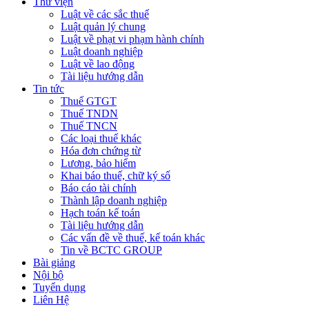
Thư viện
Luật về các sắc thuế
Luật quản lý chung
Luật về phạt vi phạm hành chính
Luật doanh nghiệp
Luật về lao động
Tài liệu hướng dẫn
Tin tức
Thuế GTGT
Thuế TNDN
Thuế TNCN
Các loại thuế khác
Hóa đơn chứng từ
Lương, bảo hiểm
Khai báo thuế, chữ ký số
Báo cáo tài chính
Thành lập doanh nghiệp
Hạch toán kế toán
Tài liệu hướng dẫn
Các vấn đề về thuế, kế toán khác
Tin về BCTC GROUP
Bài giảng
Nội bộ
Tuyển dụng
Liên Hệ