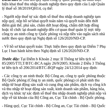
hiện khai thuế thu nhập doanh nghiệp theo quy định của Luật Quản
lý thuế số 38/2019/QH14, cụ thể:
- Người nộp thuế tự xác định số thuế thu nhập doanh nghiệp tạm
nộp quý, nộp hồ sơ khai quyết toán năm và quyết toán đến thời
điểm giải thể, phá sản, chấm dứt hoạt động, chấm dứt hợp đồng
hoặc tổ chức lại doanh nghiệp đến cơ quan thuế quản lý trực tiếp
công ty an ninh công ty Quốc phòng và nộp tiền vào ngân sách nhà
nước theo quy định tại Nghị định số 126/2020/NĐ-CP.
- Về hồ sơ khai quyết toán: Thực hiện theo quy định tại Điểm 7 Phụ
Lục I ban hành kèm theo Nghị định số 126/2020/NĐ-CP.
Trước đây:
Tại Điểm b Khoản 2 mục II Thông tư liên tịch số
85/2005/TTLT/BTC-BCA ngày 26/9/2005; Khoản 2 Điều 3 Thông
tư liên tịch số 206/2014/BTC-BQP ngày 24/12/2014 quy định:
- Các công ty an ninh thuộc Bộ Công an, công ty quốc phòng thuộc
Bộ Quốc phòng (Công ty an ninh, quốc phòng) có phát sinh thu
nhập từ hoạt động sản xuất và cung ứng sản phẩm, dịch vụ công ích
và thu nhập từ hoạt động sản xuất, kinh doanh sản phẩm, hàng hóa,
dịch vụ khác tự xác định số thuế thu nhập doanh nghiệp phải nộp và
nộp về tài khoản của Bộ Công an, Cục Tài chính - Bộ Quốc phòng.
- Hàng quý, Cục Tài chính - Bộ Công an, Cục Tài chính - Bộ Quốc