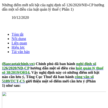
Những điểm mới nổi bật của nghị định số 126/2020/NĐ-CP hướng
dẫn một số điều của luật quản lý thuế ( Phần 1)
10/12/2020
Tóm tắt
Nội dung
Liên quan
Hiệu lực
Tải văn bản
(Baocaotaichinh.vn)
Chính phủ đã ban hành
nghị định số
126/2020/NĐ-CP
hướng dẫn một số điều của
luật quản lý thuế
số 38/2019/QH14
, Vậy nghị định này có những điểm nổi bật
nào cần lưu ý, Tổng Cục Thuế đã ban hành
công văn số
5189/TCT-CS
giới thiệu một số điểm mới cần lưu ý (Phần
1) như sau: