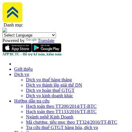
Danh mục
Powered by
Translate
APP BCTC - Hỗ trợ kế toán, kiểm toán
Giới thiệu
Dịch vụ
Dịch vụ thuế hàng tháng
Dịch vụ thành lập giải thể DN
Dịch vụ hoàn thuế GTGT
Dịch vụ kinh doanh khác
Hướng dẫn tra cứu
Hạch toán theo TT200/2014/TT-BTC
Hạch toán theo TT133/2016/TT-BTC
Ngành nghề Kinh Doanh
Mã chương, tiểu mục theo TT324/2016/TT-BTC
Tra cứu thuế GTGT hàng hóa, dịch vụ