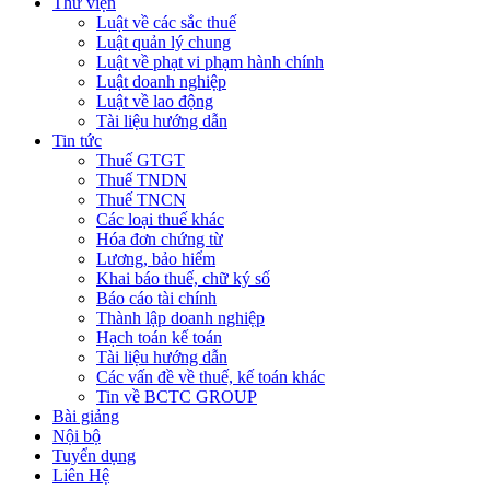
Thư viện
Luật về các sắc thuế
Luật quản lý chung
Luật về phạt vi phạm hành chính
Luật doanh nghiệp
Luật về lao động
Tài liệu hướng dẫn
Tin tức
Thuế GTGT
Thuế TNDN
Thuế TNCN
Các loại thuế khác
Hóa đơn chứng từ
Lương, bảo hiểm
Khai báo thuế, chữ ký số
Báo cáo tài chính
Thành lập doanh nghiệp
Hạch toán kế toán
Tài liệu hướng dẫn
Các vấn đề về thuế, kế toán khác
Tin về BCTC GROUP
Bài giảng
Nội bộ
Tuyển dụng
Liên Hệ