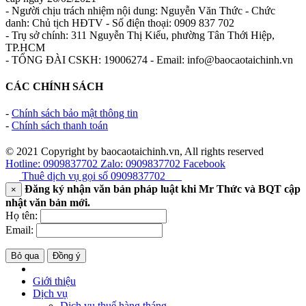
- Người chịu trách nhiệm nội dung: Nguyễn Văn Thức - Chức
danh: Chủ tịch HĐTV - Số điện thoại: 0909 837 702
- Trụ sở chính: 311 Nguyễn Thị Kiểu, phường Tân Thới Hiệp,
TP.HCM
- TỔNG ĐÀI CSKH: 19006274 - Email: info@baocaotaichinh.vn
CÁC CHÍNH SÁCH
-
Chính sách bảo mật thông tin
-
Chính sách thanh toán
© 2021 Copyright by baocaotaichinh.vn, All rights reserved
Hotline: 0909837702
Zalo: 0909837702
Facebook
Thuê dịch vụ gọi số
0909837702
Đăng ký nhận văn bản pháp luật khi Mr Thức và BQT cập
×
nhật văn bản mới.
Họ tên:
Email:
Bỏ qua
Đồng ý
Giới thiệu
Dịch vụ
Dịch vụ thuế hàng tháng