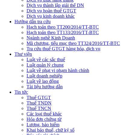
Dịch vụ thành lập giải thể DN
Dịch vụ hoàn thuế GTGT
Dịch vụ kinh doanh khác
Hướng dẫn tra cứu
Hạch toán theo TT200/2014/TT-BTC
Hạch toán theo TT133/2016/TT-BTC
Ngành nghề Kinh Doanh
Mã chương, tiểu mục theo TT324/2016/TT-BTC
Tra cứu thuế GTGT hàng hóa, dịch vụ
Thư viện
Luật về các sắc thuế
Luật quản lý chung
Luật về phạt vi phạm hành chính
Luật doanh nghiệp
Luật về lao động
Tài liệu hướng dẫn
Tin tức
Thuế GTGT
Thuế TNDN
Thuế TNCN
Các loại thuế khác
Hóa đơn chứng từ
Lương, bảo hiểm
Khai báo thuế, chữ ký số