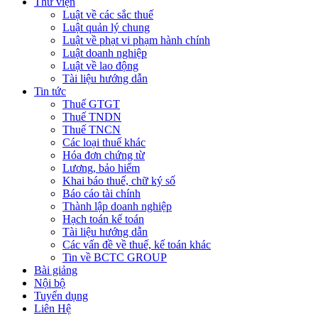
Thư viện
Luật về các sắc thuế
Luật quản lý chung
Luật về phạt vi phạm hành chính
Luật doanh nghiệp
Luật về lao động
Tài liệu hướng dẫn
Tin tức
Thuế GTGT
Thuế TNDN
Thuế TNCN
Các loại thuế khác
Hóa đơn chứng từ
Lương, bảo hiểm
Khai báo thuế, chữ ký số
Báo cáo tài chính
Thành lập doanh nghiệp
Hạch toán kế toán
Tài liệu hướng dẫn
Các vấn đề về thuế, kế toán khác
Tin về BCTC GROUP
Bài giảng
Nội bộ
Tuyển dụng
Liên Hệ