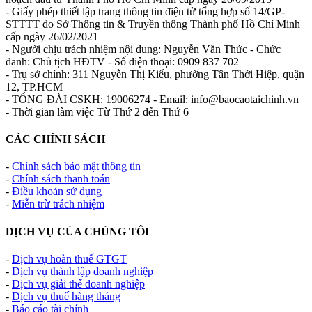
- Giấy phép thiết lập trang thông tin điện tử tổng hợp số 14/GP-
STTTT do Sở Thông tin & Truyền thông Thành phố Hồ Chí Minh
cấp ngày 26/02/2021
- Người chịu trách nhiệm nội dung: Nguyễn Văn Thức - Chức
danh: Chủ tịch HĐTV - Số điện thoại: 0909 837 702
- Trụ sở chính: 311 Nguyễn Thị Kiểu, phường Tân Thới Hiệp, quận
12, TP.HCM
- TỔNG ĐÀI CSKH: 19006274 - Email: info@baocaotaichinh.vn
- Thời gian làm việc Từ Thứ 2 đến Thứ 6
CÁC CHÍNH SÁCH
-
Chính sách bảo mật thông tin
-
Chính sách thanh toán
-
Điều khoản sử dụng
-
Miễn trừ trách nhiệm
DỊCH VỤ CỦA CHÚNG TÔI
-
Dịch vụ hoàn thuế GTGT
-
Dịch vụ thành lập doanh nghiệp
-
Dịch vụ giải thể doanh nghiệp
-
Dịch vụ thuế hàng tháng
-
Báo cáo tài chính