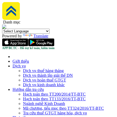
Danh mục
Powered by
Translate
APP BCTC - Hỗ trợ kế toán, kiểm toán
Giới thiệu
Dịch vụ
Dịch vụ thuế hàng tháng
Dịch vụ thành lập giải thể DN
Dịch vụ hoàn thuế GTGT
Dịch vụ kinh doanh khác
Hướng dẫn tra cứu
Hạch toán theo TT200/2014/TT-BTC
Hạch toán theo TT133/2016/TT-BTC
Ngành nghề Kinh Doanh
Mã chương, tiểu mục theo TT324/2016/TT-BTC
Tra cứu thuế GTGT hàng hóa, dịch vụ