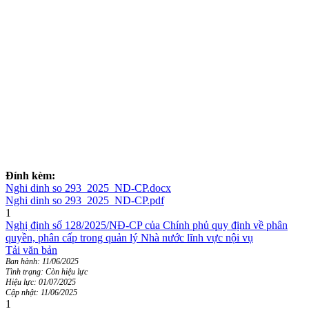
Đính kèm:
Nghi dinh so 293_2025_ND-CP.docx
Nghi dinh so 293_2025_ND-CP.pdf
1
Nghị định số 128/2025/NĐ-CP của Chính phủ quy định về phân
quyền, phân cấp trong quản lý Nhà nước lĩnh vực nội vụ
Tải văn bản
Ban hành: 11/06/2025
Tình trạng: Còn hiệu lực
Hiệu lực: 01/07/2025
Cập nhật: 11/06/2025
1