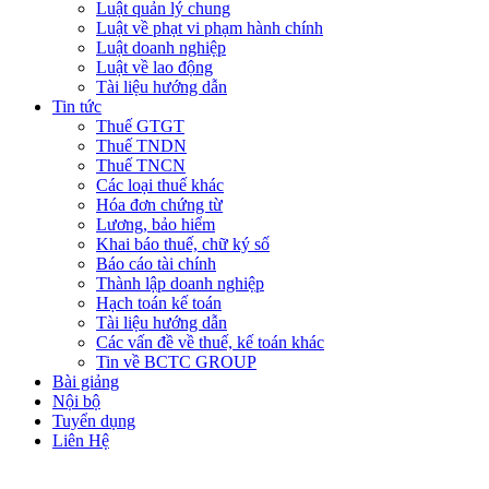
Luật quản lý chung
Luật về phạt vi phạm hành chính
Luật doanh nghiệp
Luật về lao động
Tài liệu hướng dẫn
Tin tức
Thuế GTGT
Thuế TNDN
Thuế TNCN
Các loại thuế khác
Hóa đơn chứng từ
Lương, bảo hiểm
Khai báo thuế, chữ ký số
Báo cáo tài chính
Thành lập doanh nghiệp
Hạch toán kế toán
Tài liệu hướng dẫn
Các vấn đề về thuế, kế toán khác
Tin về BCTC GROUP
Bài giảng
Nội bộ
Tuyển dụng
Liên Hệ