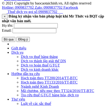
© 2021 Copyright by baocaotaichinh.vn, All rights reserved
Hotline: 0909837702
Zalo: 0909837702
Facebook
Thuê dịch vụ gọi số
0909837702
Đăng ký nhận văn bản pháp luật khi Mr Thức và BQT cập
×
nhật văn bản mới.
Họ tên:
Email:
Bỏ qua
Đồng ý
Giới thiệu
Dịch vụ
Dịch vụ thuế hàng tháng
Dịch vụ thành lập giải thể DN
Dịch vụ hoàn thuế GTGT
Dịch vụ kinh doanh khác
Hướng dẫn tra cứu
Hạch toán theo TT200/2014/TT-BTC
Hạch toán theo TT133/2016/TT-BTC
Ngành nghề Kinh Doanh
Mã chương, tiểu mục theo TT324/2016/TT-BTC
Tra cứu thuế GTGT hàng hóa, dịch vụ
Thư viện
Luật về các sắc thuế