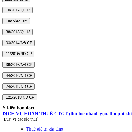
Ý kiến bạn đọc:
DỊCH VỤ HOÀN THUẾ GTGT (thủ tục nhanh gọn, thu phí khi hoà
Luật về các sắc thuế
Thuế giá trị gia tăng