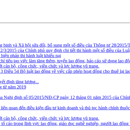
inh và Xã hội sửa đổi, bổ sung một số điều của Thông tư 28/2015
3/2015 của Chính phủ quy định chi tiết thi hành một số điều của Luật
biện pháp thi hành luật khiếu nại
iêu tạo việc làm tăng thêm, tuyển lao động, báo cáo sử dụng lao động
 cán bộ, công chức, viên chức và lực lượng vũ trang.
3 Điều 54 Bộ luật lao động về việc cấp phép hoạt động cho thuê lại l
yết định tăng lương...
ng từ năm 2019
a Nghị định số 05/2015/NĐ-CP ngày 12 tháng 01 năm 2015 của Chính p
liên quan đến điều kiện đầu tư kinh doanh và thủ tục hành chính thu
 cán bộ, công chức, viên chức và lực lượng vũ trang.
tố cáo trong lĩnh vực lao động, giáo dục nghề nghiệp, người lao động 