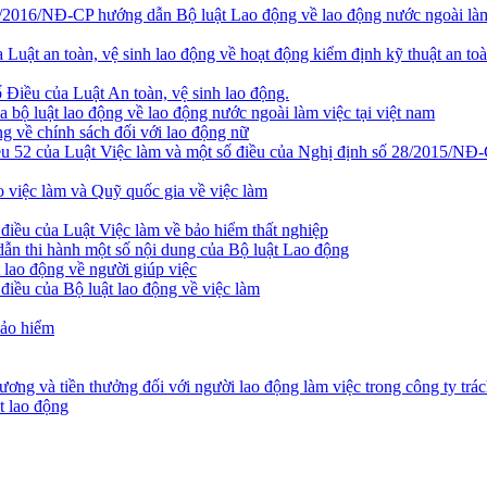
16/NĐ-CP hướng dẫn Bộ luật Lao động về lao động nước ngoài làm 
Luật an toàn, vệ sinh lao động về hoạt động kiểm định kỹ thuật an toà
 Điều của Luật An toàn, vệ sinh lao động.
bộ luật lao động về lao động nước ngoài làm việc tại việt nam
g về chính sách đối với lao động nữ
 của Luật Việc làm và một số điều của Nghị định số 28/2015/NĐ-CP 
 việc làm và Quỹ quốc gia về việc làm
 điều của Luật Việc làm về bảo hiểm thất nghiệp
dẫn thi hành một số nội dung của Bộ luật Lao động
 lao động về người giúp việc
điều của Bộ luật lao động về việc làm
bảo hiểm
ương và tiền thưởng đối với người lao động làm việc trong công ty t
t lao động