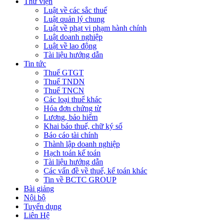
Thư viện
Luật về các sắc thuế
Luật quản lý chung
Luật về phạt vi phạm hành chính
Luật doanh nghiệp
Luật về lao động
Tài liệu hướng dẫn
Tin tức
Thuế GTGT
Thuế TNDN
Thuế TNCN
Các loại thuế khác
Hóa đơn chứng từ
Lương, bảo hiểm
Khai báo thuế, chữ ký số
Báo cáo tài chính
Thành lập doanh nghiệp
Hạch toán kế toán
Tài liệu hướng dẫn
Các vấn đề về thuế, kế toán khác
Tin về BCTC GROUP
Bài giảng
Nội bộ
Tuyển dụng
Liên Hệ