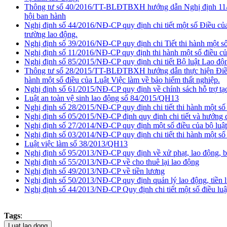
Thông tư số 40/2016/TT-BLĐTBXH hướng dẫn Nghị định 11/20
hội ban hành
Nghị định số 44/2016/NĐ-CP quy định chi tiết một số Điều của 
trường lao động.
Nghị định số 39/2016/NĐ-CP quy định chi Tiết thi hành một số
Nghị định số 11/2016/NĐ-CP quy định thi hành một số điều của 
Nghị định số 85/2015/NĐ-CP quy định chi tiết Bộ luật Lao độn
Thông tư số 28/2015/TT-BLĐTBXH hướng dẫn thực hiện Điều 52
hành một số điều của Luật Việc làm về bảo hiểm thất nghiệp.
Nghị định số 61/2015/NĐ-CP quy định về chính sách hỗ trợ tạo
Luật an toàn vệ sinh lao động số 84/2015/QH13
Nghị định số 28/2015/NĐ-CP quy định chi tiết thi hành một số
Nghị định số 05/2015/NĐ-CP định quy định chi tiết và hướng 
Nghị định số 27/2014/NĐ-CP quy định một số điều của bộ luật
Nghị định số 03/2014/NĐ-CP quy định chi tiết thi hành một số 
Luật việc làm số 38/2013/QH13
Nghị định số 95/2013/NĐ-CP quy định về xử phạt, lao động, 
Nghị định số 55/2013/NĐ-CP về cho thuê lại lao động
Nghị định số 49/2013/NĐ-CP về tiền lương
Nghị định số 50/2013/NĐ-CP quy định quản lý lao động, tiền l
Nghị định số 44/2013/NĐ-CP Quy định chi tiết một số điều luậ
Tags
: