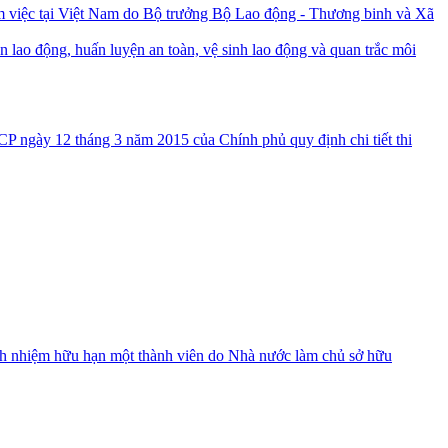
việc tại Việt Nam do Bộ trưởng Bộ Lao động - Thương binh và Xã
n lao động, huấn luyện an toàn, vệ sinh lao động và quan trắc môi
ngày 12 tháng 3 năm 2015 của Chính phủ quy định chi tiết thi
rách nhiệm hữu hạn một thành viên do Nhà nước làm chủ sở hữu