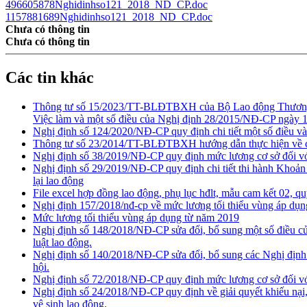
496605878Nghidinhso121_2018_ND_CP.doc
1157881689Nghidinhso121_2018_ND_CP.doc
Chưa có thông tin
Chưa có thông tin
Các tin khác
Thông tư số 15/2023/TT-BLĐTBXH của Bộ Lao động Thương b
Việc làm và một số điều của Nghị định 28/2015/NĐ-CP ngày 12/
Nghị định số 124/2020/NĐ-CP quy định chi tiết một số điều và 
Thông tư số 23/2014/TT-BLĐTBXH hướng dẫn thực hiện về chỉ t
Nghị định số 38/2019/NĐ-CP quy định mức lương cơ sở đối với
Nghị định số 29/2019/NĐ-CP quy định chi tiết thi hành Khoản 
lại lao động
File excel hợp đồng lao động, phụ lục hđlt, mẫu cam kết 02, qu
Nghị định 157/2018/nđ-cp về mức lương tối thiểu vùng áp dụ
Mức lương tối thiểu vùng áp dụng từ năm 2019
Nghị định số 148/2018/NĐ-CP sửa đổi, bổ sung một số điều củ
luật lao động.
Nghị định số 140/2018/NĐ-CP sửa đổi, bổ sung các Nghị định 
hội.
Nghị định số 72/2018/NĐ-CP quy định mức lương cơ sở đối với
Nghị định số 24/2018/NĐ-CP quy định về giải quyết khiếu nại, 
vệ sinh lao động.