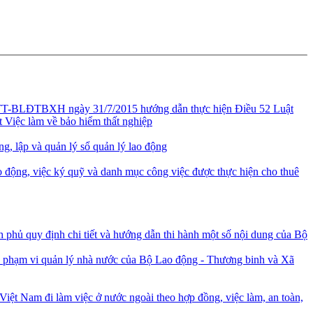
/TT-BLĐTBXH ngày 31/7/2015 hướng dẫn thực hiện Điều 52 Luật
 Việc làm về bảo hiểm thất nghiệp
, lập và quản lý sổ quản lý lao động
ao động, việc ký quỹ và danh mục công việc được thực hiện cho thuê
hủ quy định chi tiết và hướng dẫn thi hành một số nội dung của Bộ
ộc phạm vi quản lý nhà nước của Bộ Lao động - Thương binh và Xã
Việt Nam đi làm việc ở nước ngoài theo hợp đồng, việc làm, an toàn,