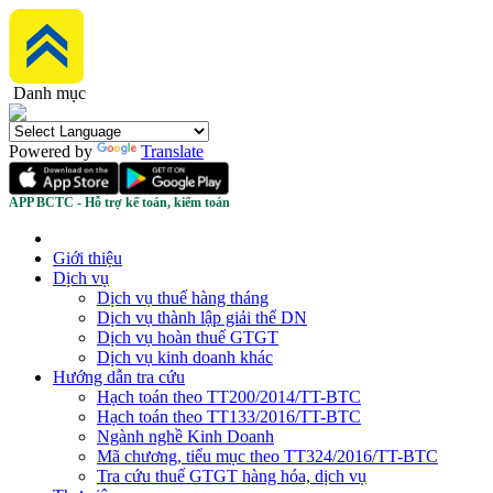
Danh mục
Powered by
Translate
APP BCTC - Hỗ trợ kế toán, kiểm toán
Giới thiệu
Dịch vụ
Dịch vụ thuế hàng tháng
Dịch vụ thành lập giải thể DN
Dịch vụ hoàn thuế GTGT
Dịch vụ kinh doanh khác
Hướng dẫn tra cứu
Hạch toán theo TT200/2014/TT-BTC
Hạch toán theo TT133/2016/TT-BTC
Ngành nghề Kinh Doanh
Mã chương, tiểu mục theo TT324/2016/TT-BTC
Tra cứu thuế GTGT hàng hóa, dịch vụ