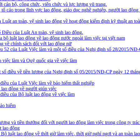
 cán bộ, công chức, viên chức và lực lượng vũ trang.
tố cáo trong lĩnh vực lao động, giáo dục nghề nghiệp, người lao động 
Luật an toàn, vệ sinh lao động về hoạt động kiểm định kỹ thuật an toà
 Điều của Luật An toàn, vệ sinh lao động.
bộ luật lao động về lao động nước ngoài làm việc tại việt nam
g về chính sách đối với lao động nữ
 của Luật Việc làm và một số điều của Nghị định số 28/2015/NĐ-CP 
 việc làm và Quỹ quốc gia về việc làm
điều về tiền lương của Nghị định số 05/2015/NĐ-CP ngày 12 tháng 0
 điều của Luật Việc làm về bảo hiểm thất nghiệp
 lao động về người giúp việc
điều của Bộ luật lao động về việc làm
bảo hiểm
ương và tiền thưởng đối với người lao động làm việc trong công ty t
t lao động
ộ luật lao động về thời giờ làm việc, thời giờ nghỉ ngơi và an toàn lao