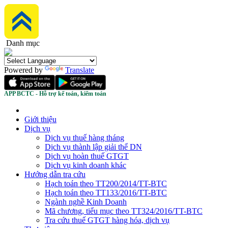
Danh mục
Powered by
Translate
APP BCTC - Hỗ trợ kế toán, kiểm toán
Giới thiệu
Dịch vụ
Dịch vụ thuế hàng tháng
Dịch vụ thành lập giải thể DN
Dịch vụ hoàn thuế GTGT
Dịch vụ kinh doanh khác
Hướng dẫn tra cứu
Hạch toán theo TT200/2014/TT-BTC
Hạch toán theo TT133/2016/TT-BTC
Ngành nghề Kinh Doanh
Mã chương, tiểu mục theo TT324/2016/TT-BTC
Tra cứu thuế GTGT hàng hóa, dịch vụ