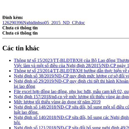
Đính kèm:
126290396Nghidinhso05_2015_ND_CP.doc
Chưa có thông tin
Chưa có thông tin
Các tin khác
Thông tư số 15/2023/TT-BLĐTBXH của Bộ Lao động Thương b
Việc làm và một số điều của Nghị định 28/2015/NĐ-CP ngày 12/
Thông tư số 23/2014/TT-BLĐTBXH hướng dẫn thực hiện về chỉ t
Nghị định số 38/2019/NĐ-CP quy định mức lương cơ sở đối với
Nghị định số 29/2019/NĐ-CP quy định chi tiết thi hành Khoản 
lại lao động
File excel hợp đồng lao động, phụ lục hđlt, mẫu cam kết 02, qu
Nghị định 157/2018/nđ-cp về mức lương tối thiểu vùng áp dụ
Mức lương tối thiểu vùng áp dụng từ năm 2019
Nghị định số 148/2018/NĐ-CP sửa đổi, bổ sung một số điều củ
luật lao động.
Nghị định số 140/2018/NĐ-CP sửa đổi, bổ sung các Nghị định 
hội.
Nghị định số 121/2018/NĐ-CP sửa đổi bổ sung nghị định 49/