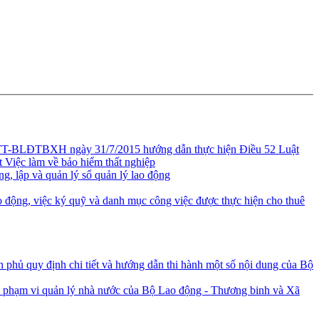
/TT-BLĐTBXH ngày 31/7/2015 hướng dẫn thực hiện Điều 52 Luật
 Việc làm về bảo hiểm thất nghiệp
, lập và quản lý sổ quản lý lao động
ao động, việc ký quỹ và danh mục công việc được thực hiện cho thuê
hủ quy định chi tiết và hướng dẫn thi hành một số nội dung của Bộ
ộc phạm vi quản lý nhà nước của Bộ Lao động - Thương binh và Xã