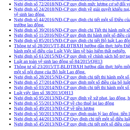
Nghị định số 72/2018/NĐ-CP quy định mức lương cơ sở đối với
Nghị định số 24/2018/NĐ-CP quy định về giải quyết khiếu nại, 
vệ sinh lao động.
Nghị định số 44/2016/NĐ-CP quy định chi tiết một số Điều của 
trường lao động.
Nghị định số 39/2016/NĐ-CP quy định chi Tiết thi hành một số
Nghị định số 11/2016/NĐ-CP quy định thi hành một số điều của 
Nghị định số 85/2015/NĐ-CP quy định chi tiết Bộ luật Lao độn
Thông tư số 28/2015/TT-BLĐTBXH hướng dẫn thực hiện Điều 52
hành một số điều của Luật Việc làm về bảo hiểm thất nghiệp.
Nghị định số 61/2015/NĐ-CP quy định về chính sách hỗ trợ tạo
Luật an toàn vệ sinh lao động số 84/2015/QH13
Thông tư số 23/2015/TT-BLĐTBXH hướng dẫn thực hiện một số 
một số nội dung của Bộ luật Lao động.
Nghị định số 28/2015/NĐ-CP quy định chi tiết thi hành một số
Nghị định số 27/2014/NĐ-CP quy định một số điều của bộ luật
Nghị định số 03/2014/NĐ-CP quy định chi tiết thi hành một số 
Luật việc làm số 38/2013/QH13
Nghị định số 95/2013/NĐ-CP quy định về xử phạt, lao động, 
Nghị định số 55/2013/NĐ-CP về cho thuê lại lao động
Nghị định số 49/2013/NĐ-CP về tiền lương
Nghị định số 50/2013/NĐ-CP quy định quản lý lao động, tiền l
Nghị định số 44/2013/NĐ-CP Quy định chi tiết một số điều luậ
Nghị định số 45/2013/NĐ-CP quy định chi tiết một số điều của B