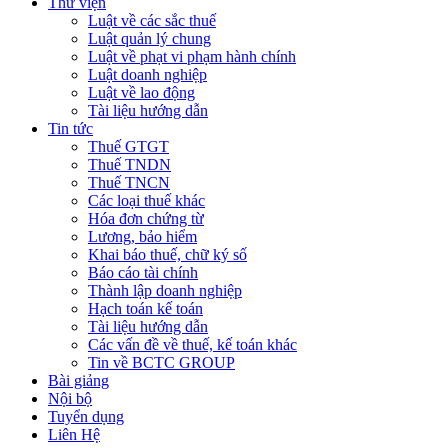
Thư viện
Luật về các sắc thuế
Luật quản lý chung
Luật về phạt vi phạm hành chính
Luật doanh nghiệp
Luật về lao động
Tài liệu hướng dẫn
Tin tức
Thuế GTGT
Thuế TNDN
Thuế TNCN
Các loại thuế khác
Hóa đơn chứng từ
Lương, bảo hiểm
Khai báo thuế, chữ ký số
Báo cáo tài chính
Thành lập doanh nghiệp
Hạch toán kế toán
Tài liệu hướng dẫn
Các vấn đề về thuế, kế toán khác
Tin về BCTC GROUP
Bài giảng
Nội bộ
Tuyển dụng
Liên Hệ