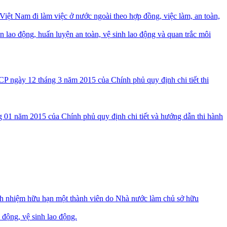
Việt Nam đi làm việc ở nước ngoài theo hợp đồng, việc làm, an toàn,
n lao động, huấn luyện an toàn, vệ sinh lao động và quan trắc môi
ngày 12 tháng 3 năm 2015 của Chính phủ quy định chi tiết thi
1 năm 2015 của Chính phủ quy định chi tiết và hướng dẫn thi hành
rách nhiệm hữu hạn một thành viên do Nhà nước làm chủ sở hữu
 động, vệ sinh lao động.