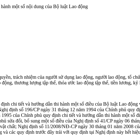
i hành một số nội dung của Bộ luật Lao động
n, trách nhiệm của người sử dụng lao động, người lao động, tổ chức đ
ộng, thương lượng tập thể, thỏa ước lao động tập thể, tiền lương, kỷ l
ịnh chi tiết và hướng dẫn thi hành một số điều của Bộ luật Lao động
Nghị định số 196/CP ngày 31 tháng 12 năm 1994 của Chính phủ quy địn
 1995 của Chính phủ quy định chi tiết và hướng dẫn thi hành một số đi
 sửa đổi, bổ sung một số điều của Nghị định số 41/CP ngày 06 tháng
m vật chất; Nghị định số 11/2008/NĐ-CP ngày 30 tháng 01 năm 2008 của
và các quy định trước đây trái với quy định tại Nghị định này hết hiệu