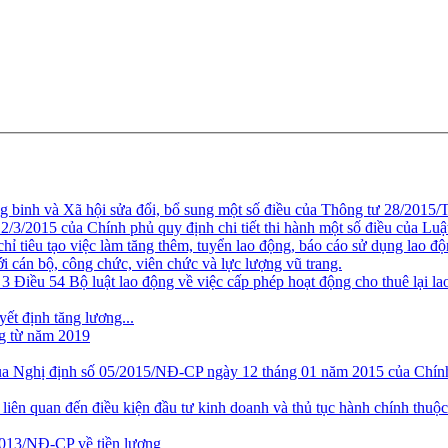
inh và Xã hội sửa đổi, bổ sung một số điều của Thông tư 28/2015
3/2015 của Chính phủ quy định chi tiết thi hành một số điều của Luật
iêu tạo việc làm tăng thêm, tuyển lao động, báo cáo sử dụng lao động
 cán bộ, công chức, viên chức và lực lượng vũ trang.
3 Điều 54 Bộ luật lao động về việc cấp phép hoạt động cho thuê lại l
yết định tăng lương...
ng từ năm 2019
a Nghị định số 05/2015/NĐ-CP ngày 12 tháng 01 năm 2015 của Chính p
liên quan đến điều kiện đầu tư kinh doanh và thủ tục hành chính thu
2013/NĐ-CP về tiền lương