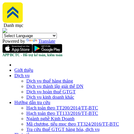
Danh mục
Powered by
Translate
APP BCTC - Hỗ trợ kế toán, kiểm toán
Giới thiệu
Dịch vụ
Dịch vụ thuế hàng tháng
Dịch vụ thành lập giải thể DN
Dịch vụ hoàn thuế GTGT
Dịch vụ kinh doanh khác
Hướng dẫn tra cứu
Hạch toán theo TT200/2014/TT-BTC
Hạch toán theo TT133/2016/TT-BTC
Ngành nghề Kinh Doanh
Mã chương, tiểu mục theo TT324/2016/TT-BTC
Tra cứu thuế GTGT hàng hóa, dịch vụ