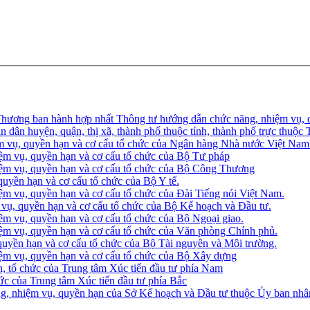
ơng ban hành hợp nhất Thông tư hướng dẫn chức năng, nhiệm vụ, q
 dân huyện, quận, thị xã, thành phố thuộc tỉnh, thành phố trực thuộc
m vụ, quyền hạn và cơ cấu tổ chức của Ngân hàng Nhà nước Việt Nam
ệm vụ, quyền hạn và cơ cấu tổ chức của Bộ Tư pháp
iệm vụ, quyền hạn và cơ cấu tổ chức của Bộ Công Thương
uyền hạn và cơ cấu tổ chức của Bộ Y tế.
m vụ, quyền hạn và cơ cấu tổ chức của Đài Tiếng nói Việt Nam.
vụ, quyền hạn và cơ cấu tổ chức của Bộ Kế hoạch và Đầu tư.
m vụ, quyền hạn và cơ cấu tổ chức của Bộ Ngoại giao.
ệm vụ, quyền hạn và cơ cấu tổ chức của Văn phòng Chính phủ.
uyền hạn và cơ cấu tổ chức của Bộ Tài nguyên và Môi trường.
ệm vụ, quyền hạn và cơ cấu tổ chức của Bộ Xây dựng
tổ chức của Trung tâm Xúc tiến đầu tư phía Nam
 của Trung tâm Xúc tiến đầu tư phía Bắc
 nhiệm vụ, quyền hạn của Sở Kế hoạch và Đầu tư thuộc Ủy ban nhân 