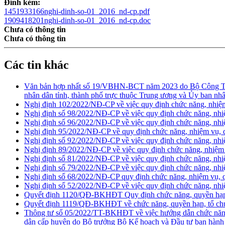
Đính kèm:
1451933166nghi-dinh-so-01_2016_nd-cp.pdf
1909418201nghi-dinh-so-01_2016_nd-cp.doc
Chưa có thông tin
Chưa có thông tin
Các tin khác
Văn bản hợp nhất số 19/VBHN-BCT năm 2023 do Bộ Công Thư
nhân dân tỉnh, thành phố trực thuộc Trung ương và Ủy ban nhân
Nghị định 102/2022/NĐ-CP về việc quy định chức năng, nhiệ
Nghị định số 98/2022/NĐ-CP về việc quy định chức năng, nhi
Nghị định số 96/2022/NĐ-CP về việc quy định chức năng, nh
Nghị định 95/2022/NĐ-CP về quy định chức năng, nhiệm vụ, q
Nghị định số 92/2022/NĐ-CP về việc quy định chức năng, nhiệ
Nghị định 89/2022/NĐ-CP về việc quy định chức năng, nhiệm 
Nghị định số 81/2022/NĐ-CP về việc quy định chức năng, nhiệ
Nghị định số 79/2022/NĐ-CP về việc quy định chức năng, nhi
Nghị định số 68/2022/NĐ-CP quy định chức năng, nhiệm vụ, q
Nghị định số 52/2022/NĐ-CP về việc quy định chức năng, nhi
Quyết định 1120/QĐ-BKHĐT Quy định chức năng, quyền hạn, 
Quyết định 1119/QĐ-BKHĐT về chức năng, quyền hạn, tổ chức
Thông tư số 05/2022/TT-BKHĐT về việc hướng dẫn chức năng,
dân cấp huyện do Bộ trưởng Bộ Kế hoạch và Đầu tư ban hành