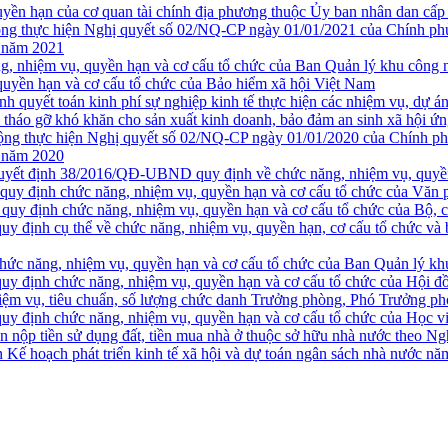
yền hạn của cơ quan tài chính địa phương thuộc Ủy ban nhân dan cấp
thực hiện Nghị quyết số 02/NQ-CP ngày 01/01/2021 của Chính phủ về 
a năm 2021
nhiệm vụ, quyền hạn và cơ cấu tổ chức của Ban Quản lý khu công ng
uyền hạn và cơ cấu tổ chức của Bảo hiểm xã hội Việt Nam
 quyết toán kinh phí sự nghiệp kinh tế thực hiện các nhiệm vụ, dự á
h tháo gỡ khó khăn cho sản xuất kinh doanh, bảo đảm an sinh xã hội ứ
thực hiện Nghị quyết số 02/NQ-CP ngày 01/01/2020 của Chính phủ về
a năm 2020
ết định 38/2016/QĐ-UBND quy định về chức năng, nhiệm vụ, quyền h
quy định chức năng, nhiệm vụ, quyền hạn và cơ cấu tổ chức của Văn
uy định chức năng, nhiệm vụ, quyền hạn và cơ cấu tổ chức của Bộ, 
 định cụ thể về chức năng, nhiệm vụ, quyền hạn, cơ cấu tổ chức và 
năng, nhiệm vụ, quyền hạn và cơ cấu tổ chức của Ban Quản lý khu c
y định chức năng, nhiệm vụ, quyền hạn và cơ cấu tổ chức của Hội đ
ệm vụ, tiêu chuẩn, số lượng chức danh Trưởng phòng, Phó Trưởng ph
y định chức năng, nhiệm vụ, quyền hạn và cơ cấu tổ chức của Học vi
n nộp tiền sử dụng đất, tiền mua nhà ở thuộc sở hữu nhà nước theo 
n Kế hoạch phát triển kinh tế xã hội và dự toán ngân sách nhà nước n