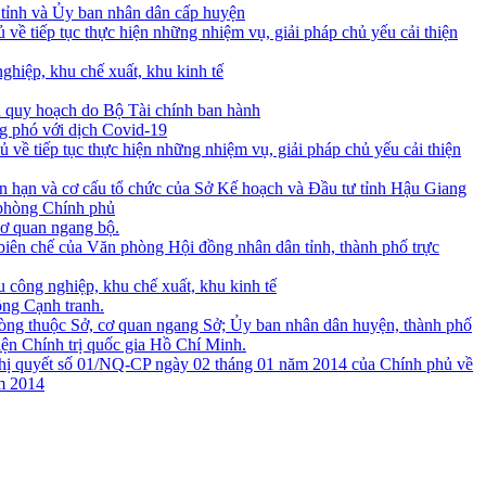
 tỉnh và Ủy ban nhân dân cấp huyện
tiếp tục thực hiện những nhiệm vụ, giải pháp chủ yếu cải thiện
hiệp, khu chế xuất, khu kinh tế
n quy hoạch do Bộ Tài chính ban hành
ng phó với dịch Covid-19
 tiếp tục thực hiện những nhiệm vụ, giải pháp chủ yếu cải thiện
ạn và cơ cấu tổ chức của Sở Kế hoạch và Đầu tư tỉnh Hậu Giang
 phòng Chính phủ
cơ quan ngang bộ.
biên chế của Văn phòng Hội đồng nhân dân tỉnh, thành phố trực
ông nghiệp, khu chế xuất, khu kinh tế
ồng Cạnh tranh.
òng thuộc Sở, cơ quan ngang Sở; Ủy ban nhân dân huyện, thành phố
ện Chính trị quốc gia Hồ Chí Minh.
Nghị quyết số 01/NQ-CP ngày 02 tháng 01 năm 2014 của Chính phủ về
ăm 2014