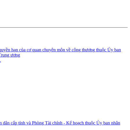
uyền hạn của cơ quan chuyên môn về công thương thuộc Ủy ban
 Trung ương
.
dân cấp tỉnh và Phòng Tài chính - Kế hoạch thuộc Ủy ban nhân