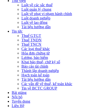
Thư viện
Luật về các sắc thuế
Luật quản lý chung
Luật về phạt vi phạm hành chính
Luật doanh nghiệp
Luật về lao động
Tài liệu hướng dẫn
Tin tức
Thuế GTGT
Thuế TNDN
Thuế TNCN
Các loại thuế khác
Hóa đơn chứng từ
Lương, bảo hiểm
Khai báo thuế, chữ ký số
Báo cáo tài chính
Thành lập doanh nghiệp
Hạch toán kế toán
Tài liệu hướng dẫn
Các vấn đề về thuế, kế toán khác
Tin về BCTC GROUP
Bài giảng
Nội bộ
Tuyển dụng
Liên Hệ