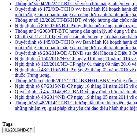
Thông tư số 04/2022/TT-BTC về việc chức năng, nhiệm vụ, qu
Quyết định số 172/QĐ-TCHQ v/v ban hành Kế hoạch hành động 
môi trường kinh doanh, nâng cao năng lực cạnh tranh quốc gi
Thông tư số 12/2020/TT-BKHĐT về việc hướng dẫn chức năng, 
Nghị định số 89/2020/NĐ-CP quy định chức năng, nhiệm vụ, q
Thông tư 24/2008/TT-BTC hướng dẫn quản lý, sử dụng và thanh
Chỉ thị số 11/CT-TTg về việc các nhiệm vụ, giải pháp cấp bác
Quyết định số 145/QĐ-TCHQ v/v Ban hành Kế hoạch hành động 
môi trường kinh doanh, nâng cao năng lực cạnh tranh quốc gi
Quyết định số 28/2019/QĐ-UBND sửa đổi Khoản 2 Điều 3 Quy
Nghị định số 150/2016/NĐ-CP ngày 11 tháng 11 năm 2016 về 
Nghị định số 123/2016/NĐ-CP ngày 01 tháng 09 năm 2016 về q
Nghị định số 48/2016/NĐ-CP ngày 27 tháng 05 năm 2016 về quy
thuộc Trung ương.
Thông tư liên tịch 06/2015/TTLT-BKHĐT-BNV Hướng dẫn chức 
Nghị định số 07/2015/NĐ-CP ngày 16 tháng 01 năm 2015 về qu
Quyết định số 45/2014/QĐ-UBND về quy định chức trách, nhi
Nghị định số 48/2014/NĐ-CP ngày 19 tháng 05 năm 2014 về qu
Thông tư số 48/2014/TT-BTC hướng dẫn thực hiện việc gia hạ
những nhiệm vụ, giải pháp chủ yếu chỉ đạo điều hành thực hiệ
Tags
: