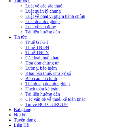
Thư viện
Luật về các sắc thuế
Luật quản lý chung
Luật về phạt vi phạm hành chính
Luật doanh nghiệp
Luật về lao động
Tài liệu hướng dẫn
Tin tức
Thuế GTGT
Thuế TNDN
Thuế TNCN
Các loại thuế khác
Hóa đơn chứng từ
Lương, bảo hiểm
Khai báo thuế, chữ ký số
Báo cáo tài chính
Thành lập doanh nghiệp
Hạch toán kế toán
Tài liệu hướng dẫn
Các vấn đề về thuế, kế toán khác
Tin về BCTC GROUP
Bài giảng
Nội bộ
Tuyển dụng
Liên Hệ