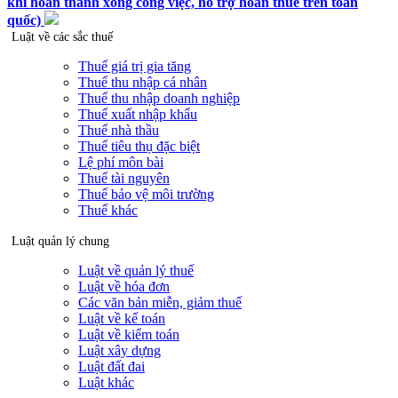
khi hoàn thành xong công việc, hỗ trợ hoàn thuế trên toàn
quốc)
Luật về các sắc thuế
Thuế giá trị gia tăng
Thuế thu nhập cá nhân
Thuế thu nhập doanh nghiệp
Thuế xuất nhập khẩu
Thuế nhà thầu
Thuế tiêu thụ đặc biệt
Lệ phí môn bài
Thuế tài nguyên
Thuế bảo vệ môi trường
Thuế khác
Luật quản lý chung
Luật về quản lý thuế
Luật về hóa đơn
Các văn bản miễn, giảm thuế
Luật về kế toán
Luật về kiểm toán
Luật xây dựng
Luật đất đai
Luật khác