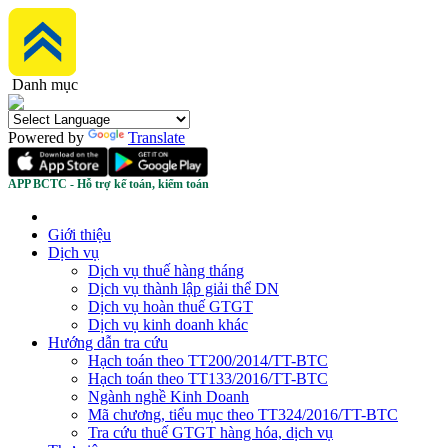
Danh mục
Powered by
Translate
APP BCTC - Hỗ trợ kế toán, kiểm toán
Giới thiệu
Dịch vụ
Dịch vụ thuế hàng tháng
Dịch vụ thành lập giải thể DN
Dịch vụ hoàn thuế GTGT
Dịch vụ kinh doanh khác
Hướng dẫn tra cứu
Hạch toán theo TT200/2014/TT-BTC
Hạch toán theo TT133/2016/TT-BTC
Ngành nghề Kinh Doanh
Mã chương, tiểu mục theo TT324/2016/TT-BTC
Tra cứu thuế GTGT hàng hóa, dịch vụ