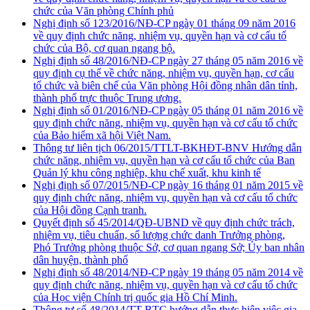
chức của Văn phòng Chính phủ
Nghị định số 123/2016/NĐ-CP ngày 01 tháng 09 năm 2016
về quy định chức năng, nhiệm vụ, quyền hạn và cơ cấu tổ
chức của Bộ, cơ quan ngang bộ.
Nghị định số 48/2016/NĐ-CP ngày 27 tháng 05 năm 2016 về
quy định cụ thể về chức năng, nhiệm vụ, quyền hạn, cơ cấu
tổ chức và biên chế của Văn phòng Hội đồng nhân dân tỉnh,
thành phố trực thuộc Trung ương.
Nghị định số 01/2016/NĐ-CP ngày 05 tháng 01 năm 2016 về
quy định chức năng, nhiệm vụ, quyền hạn và cơ cấu tổ chức
của Bảo hiểm xã hội Việt Nam.
Thông tư liên tịch 06/2015/TTLT-BKHĐT-BNV Hướng dẫn
chức năng, nhiệm vụ, quyền hạn và cơ cấu tổ chức của Ban
Quản lý khu công nghiệp, khu chế xuất, khu kinh tế
Nghị định số 07/2015/NĐ-CP ngày 16 tháng 01 năm 2015 về
quy định chức năng, nhiệm vụ, quyền hạn và cơ cấu tổ chức
của Hội đồng Cạnh tranh.
Quyết định số 45/2014/QĐ-UBND về quy định chức trách,
nhiệm vụ, tiêu chuẩn, số lượng chức danh Trưởng phòng,
Phó Trưởng phòng thuộc Sở, cơ quan ngang Sở; Ủy ban nhân
dân huyện, thành phố
Nghị định số 48/2014/NĐ-CP ngày 19 tháng 05 năm 2014 về
quy định chức năng, nhiệm vụ, quyền hạn và cơ cấu tổ chức
của Học viện Chính trị quốc gia Hồ Chí Minh.
Thông tư số 48/2014/TT-BTC hướng dẫn thực hiện việc gia