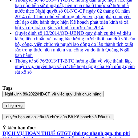
hạn nộp tiền sử dụng đất, tiền mua nhà ở thuộc sở hữu nhà
nước theo Nghị quyết số 01/NQ-CP ngày 02 tháng 01 năm
2014 của Chính phủ về những nhiệm vụ, giải pháp chủ yếu
chỉ đạo điều hành thực hiện Kế hoạch phát triển kinh tế xã
hội và dự toán ngân sách nhà nước năm 2014
Quyết định số 13/2014/QĐ-UBND quy định cụ thể về điều
kiện, tiêu chuẩn xét nâng bậc lương trước thời hạn đối với cán
bộ, công, viên chức và người lao động do lập thành tích xuất
sắc trong thực hiện nhiệm vụ, công vụ do tỉnh Quảng Ngãi
ban hành
Thông tư số 76/2013/TT-BTC hướng dẫn về việc thành lập,
nhiệm vụ, quyền hạn và cơ chế hoạt động của Hội đồng giám
sát xổ số
Tags
:
Ý kiến bạn đọc:
DỊCH VỤ HOÀN THUẾ GTGT (thủ tục nhanh gọn, thu phí