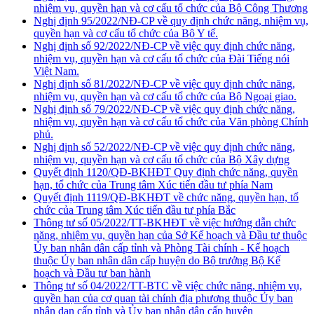
nhiệm vụ, quyền hạn và cơ cấu tổ chức của Bộ Công Thương
Nghị định 95/2022/NĐ-CP về quy định chức năng, nhiệm vụ,
quyền hạn và cơ cấu tổ chức của Bộ Y tế.
Nghị định số 92/2022/NĐ-CP về việc quy định chức năng,
nhiệm vụ, quyền hạn và cơ cấu tổ chức của Đài Tiếng nói
Việt Nam.
Nghị định số 81/2022/NĐ-CP về việc quy định chức năng,
nhiệm vụ, quyền hạn và cơ cấu tổ chức của Bộ Ngoại giao.
Nghị định số 79/2022/NĐ-CP về việc quy định chức năng,
nhiệm vụ, quyền hạn và cơ cấu tổ chức của Văn phòng Chính
phủ.
Nghị định số 52/2022/NĐ-CP về việc quy định chức năng,
nhiệm vụ, quyền hạn và cơ cấu tổ chức của Bộ Xây dựng
Quyết định 1120/QĐ-BKHĐT Quy định chức năng, quyền
hạn, tổ chức của Trung tâm Xúc tiến đầu tư phía Nam
Quyết định 1119/QĐ-BKHĐT về chức năng, quyền hạn, tổ
chức của Trung tâm Xúc tiến đầu tư phía Bắc
Thông tư số 05/2022/TT-BKHĐT về việc hướng dẫn chức
năng, nhiệm vụ, quyền hạn của Sở Kế hoạch và Đầu tư thuộc
Ủy ban nhân dân cấp tỉnh và Phòng Tài chính - Kế hoạch
thuộc Ủy ban nhân dân cấp huyện do Bộ trưởng Bộ Kế
hoạch và Đầu tư ban hành
Thông tư số 04/2022/TT-BTC về việc chức năng, nhiệm vụ,
quyền hạn của cơ quan tài chính địa phương thuộc Ủy ban
nhân dan cấp tỉnh và Ủy ban nhân dân cấp huyện