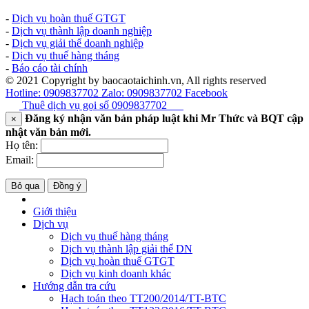
-
Dịch vụ hoàn thuế GTGT
-
Dịch vụ thành lập doanh nghiệp
-
Dịch vụ giải thể doanh nghiệp
-
Dịch vụ thuế hàng tháng
-
Báo cáo tài chính
© 2021 Copyright by baocaotaichinh.vn, All rights reserved
Hotline: 0909837702
Zalo: 0909837702
Facebook
Thuê dịch vụ gọi số
0909837702
Đăng ký nhận văn bản pháp luật khi Mr Thức và BQT cập
×
nhật văn bản mới.
Họ tên:
Email:
Bỏ qua
Đồng ý
Giới thiệu
Dịch vụ
Dịch vụ thuế hàng tháng
Dịch vụ thành lập giải thể DN
Dịch vụ hoàn thuế GTGT
Dịch vụ kinh doanh khác
Hướng dẫn tra cứu
Hạch toán theo TT200/2014/TT-BTC