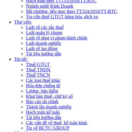
Hạch toán theo TT133/2016/TT-BTC
Ngành nghề Kinh Doanh
Mã chương, tiểu mục theo TT324/2016/TT-BTC
Tra cứu thuế GTGT hàng hóa, dịch vụ
Thư viện
Luật về các sắc thuế
Luật quản lý chung
Luật về phạt vi phạm hành chính
Luật doanh nghiệp
Luật về lao động
Tài liệu hướng dẫn
Tin tức
Thuế GTGT
Thuế TNDN
Thuế TNCN
Các loại thuế khác
Hóa đơn chứng từ
Lương, bảo hiểm
Khai báo thuế, chữ ký số
Báo cáo tài chính
Thành lập doanh nghiệp
Hạch toán kế toán
Tài liệu hướng dẫn
Các vấn đề về thuế, kế toán khác
Tin về BCTC GROUP