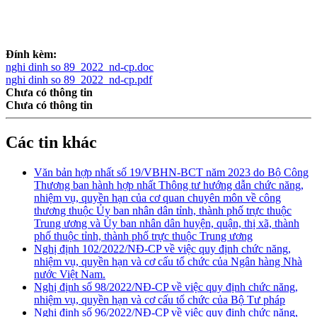
Đính kèm:
nghi dinh so 89_2022_nd-cp.doc
nghi dinh so 89_2022_nd-cp.pdf
Chưa có thông tin
Chưa có thông tin
Các tin khác
Văn bản hợp nhất số 19/VBHN-BCT năm 2023 do Bộ Công
Thương ban hành hợp nhất Thông tư hướng dẫn chức năng,
nhiệm vụ, quyền hạn của cơ quan chuyên môn về công
thương thuộc Ủy ban nhân dân tỉnh, thành phố trực thuộc
Trung ương và Ủy ban nhân dân huyện, quận, thị xã, thành
phố thuộc tỉnh, thành phố trực thuộc Trung ương
Nghị định 102/2022/NĐ-CP về việc quy định chức năng,
nhiệm vụ, quyền hạn và cơ cấu tổ chức của Ngân hàng Nhà
nước Việt Nam.
Nghị định số 98/2022/NĐ-CP về việc quy định chức năng,
nhiệm vụ, quyền hạn và cơ cấu tổ chức của Bộ Tư pháp
Nghị định số 96/2022/NĐ-CP về việc quy định chức năng,