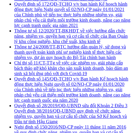
Quyết định số 172/QĐ-TCHQ v/v ban hành Kế hoạch hành
động thực hiện Nghị quyết số 02/NQ-CP ngày 01/01/2021
của Chính phủ về tiếp tục thực hiện những nhiệm vụ, giải
pháp chủ yếu cải thiện môi trường kinh doanh, nâng cao năng
lực cạnh tranh quốc gia năm 2021
Thông tư số 12/2020/TT-BKHĐT về việc hướng dẫn chức
năng, nhiệm vụ, quyền hạn và cơ cấu tổ chức của Ban Quản
lý khu công nghiệp, khu chế xuất, khu kinh tế
Thông tư 24/2008/TT-BTC hướng dẫn quản lý, sử dụng và
thanh quyết toán kinh phí sự nghiệp kinh tế thực hiện các
nhiệm vụ, dự án quy hoạch do Bộ Tài chính ban hành
Chỉ thị số 11/CT-TTg về việc các nhiệm vụ, giải pháp cấp
bách tháo gỡ khó khăn cho sản xuất kinh doanh, bảo đảm an
sinh xã hội ứng phó với dịch Covid-19
Quyết định số 145/QĐ-TCHQ v/v Ban hành Kế hoạch hành
động thực hiện Nghị quyết số 02/NQ-CP ngày 01/01/2020
của Chính phủ về tiếp tục thực hiện những nhiệm vụ, giải
pháp chủ yếu cải thiện môi trường kinh doanh, nâng cao năng
lực cạnh tranh quốc gia năm 2020
Quyết định số 28/2019/QĐ-UBND sửa đổi Khoản 2 Điều 3
Quyết định 38/2016/QĐ-UBND quy định về chức năng,
nhiệm vụ, quyền hạn và cơ cấu tổ chức của Sở Kế hoạch và
Đầu tư tỉnh Hậu Giang
Nghị định số 150/2016/NĐ-CP ngày 11 tháng 11 năm 2016
về quy định chức năng, nhiệm vụ, quyền hạn và cơ cấu tổ