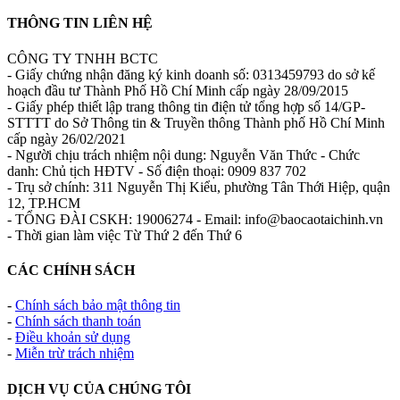
THÔNG TIN LIÊN HỆ
CÔNG TY TNHH BCTC
- Giấy chứng nhận đăng ký kinh doanh số: 0313459793 do sở kế
hoạch đầu tư Thành Phố Hồ Chí Minh cấp ngày 28/09/2015
- Giấy phép thiết lập trang thông tin điện tử tổng hợp số 14/GP-
STTTT do Sở Thông tin & Truyền thông Thành phố Hồ Chí Minh
cấp ngày 26/02/2021
- Người chịu trách nhiệm nội dung: Nguyễn Văn Thức - Chức
danh: Chủ tịch HĐTV - Số điện thoại: 0909 837 702
- Trụ sở chính: 311 Nguyễn Thị Kiểu, phường Tân Thới Hiệp, quận
12, TP.HCM
- TỔNG ĐÀI CSKH: 19006274 - Email: info@baocaotaichinh.vn
- Thời gian làm việc Từ Thứ 2 đến Thứ 6
CÁC CHÍNH SÁCH
-
Chính sách bảo mật thông tin
-
Chính sách thanh toán
-
Điều khoản sử dụng
-
Miễn trừ trách nhiệm
DỊCH VỤ CỦA CHÚNG TÔI