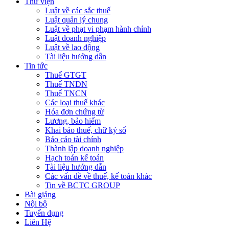
Thư viện
Luật về các sắc thuế
Luật quản lý chung
Luật về phạt vi phạm hành chính
Luật doanh nghiệp
Luật về lao động
Tài liệu hướng dẫn
Tin tức
Thuế GTGT
Thuế TNDN
Thuế TNCN
Các loại thuế khác
Hóa đơn chứng từ
Lương, bảo hiểm
Khai báo thuế, chữ ký số
Báo cáo tài chính
Thành lập doanh nghiệp
Hạch toán kế toán
Tài liệu hướng dẫn
Các vấn đề về thuế, kế toán khác
Tin về BCTC GROUP
Bài giảng
Nội bộ
Tuyển dụng
Liên Hệ