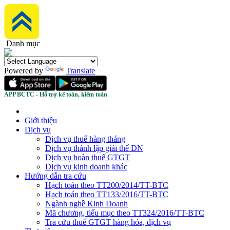
Danh mục
Powered by
Translate
APP BCTC - Hỗ trợ kế toán, kiểm toán
Giới thiệu
Dịch vụ
Dịch vụ thuế hàng tháng
Dịch vụ thành lập giải thể DN
Dịch vụ hoàn thuế GTGT
Dịch vụ kinh doanh khác
Hướng dẫn tra cứu
Hạch toán theo TT200/2014/TT-BTC
Hạch toán theo TT133/2016/TT-BTC
Ngành nghề Kinh Doanh
Mã chương, tiểu mục theo TT324/2016/TT-BTC
Tra cứu thuế GTGT hàng hóa, dịch vụ