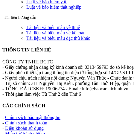
Luật về bảo hiểm y tế
Luật về bảo hiểm thất nghiệp
Tài liệu hướng dẫn
Tài liệu và biểu mẫu về thuế
Tài liệu và biểu mẫu về kế toán
Tài liệu và biểu mẫu đặc thù khác
THÔNG TIN LIÊN HỆ
CÔNG TY TNHH BCTC
- Giấy chứng nhận đăng ký kinh doanh số: 0313459793 do sở kế ho
- Giấy phép thiết lập trang thông tin điện tử tổng hợp số 14/GP-S
- Người chịu trách nhiệm nội dung: Nguyễn Văn Thức - Chức danh: 
- Trụ sở chính: 311 Nguyễn Thị Kiểu, phường Tân Thới Hiệp, quận
- TỔNG ĐÀI CSKH: 19006274 - Email: info@baocaotaichinh.vn
- Thời gian làm việc Từ Thứ 2 đến Thứ 6
CÁC CHÍNH SÁCH
-
Chính sách bảo mật thông tin
-
Chính sách thanh toán
-
Điều khoản sử dụng
-
Miễn trừ trách nhiệm