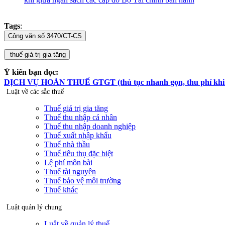
Tags
:
Ý kiến bạn đọc:
DỊCH VỤ HOÀN THUẾ GTGT (thủ tục nhanh gọn, thu phí khi hoà
Luật về các sắc thuế
Thuế giá trị gia tăng
Thuế thu nhập cá nhân
Thuế thu nhập doanh nghiệp
Thuế xuất nhập khẩu
Thuế nhà thầu
Thuế tiêu thụ đặc biệt
Lệ phí môn bài
Thuế tài nguyên
Thuế bảo vệ môi trường
Thuế khác
Luật quản lý chung
Luật về quản lý thuế