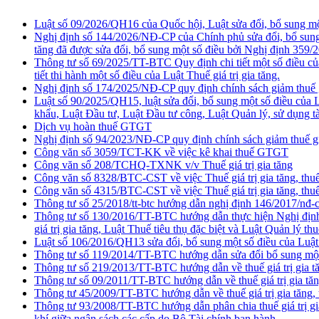
Luật số 09/2026/QH16 của Quốc hội, Luật sửa đổi, bổ sung một 
Nghị định số 144/2026/NĐ-CP của Chính phủ sửa đổi, bổ sung 
tăng đã được sửa đổi, bổ sung một số điều bởi Nghị định 35
Thông tư số 69/2025/TT-BTC Quy định chi tiết một số điều củ
tiết thi hành một số điều của Luật Thuế giá trị gia tăng.
Nghị định số 174/2025/NĐ-CP quy định chính sách giảm thuế g
Luật số 90/2025/QH15, luật sửa đổi, bổ sung một số điều của L
khẩu, Luật Đầu tư, Luật Đầu tư công, Luật Quản lý, sử dụng t
Dịch vụ hoàn thuế GTGT
Nghị định số 94/2023/NĐ-CP quy định chính sách giảm thuế g
Công văn số 3059/TCT-KK về việc kê khai thuế GTGT
Công văn số 208/TCHQ-TXNK v/v Thuế giá trị gia tăng
Công văn số 8328/BTC-CST về việc Thuế giá trị gia tăng, thuế
Công văn số 4315/BTC-CST về việc Thuế giá trị gia tăng, thuế
Thông tư số 25/2018/tt-btc hướng dẫn nghị định 146/2017/nđ-cp 
Thông tư số 130/2016/TT-BTC hướng dẫn thực hiện Nghị định 
giá trị gia tăng, Luật Thuế tiêu thụ đặc biệt và Luật Quản lý th
Luật số 106/2016/QH13 sửa đổi, bổ sung một số điều của Luật
Thông tư số 119/2014/TT-BTC hướng dẫn sửa đổi bổ sung một 
Thông tư số 219/2013/TT-BTC hướng dẫn về thuế giá trị gia t
Thông tư số 09/2011/TT-BTC hướng dẫn về thuế giá trị gia tăn
Thông tư 45/2009/TT-BTC hướng dẫn về thuế giá trị gia tăng, t
Thông tư 93/2008/TT-BTC hướng dẫn phân chia thuế giá trị gia 
khí giữa ngân sách các cấp do Bộ Tài chính ban hành