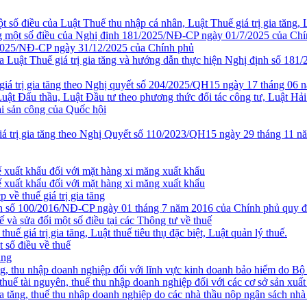
số điều của Luật Thuế thu nhập cá nhân, Luật Thuế giá trị gia tăng, 
một số điều của Nghị định 181/2025/NĐ-CP ngày 01/7/2025 của Chính ph
9/2025/NĐ-CP ngày 31/12/2025 của Chính phủ
a Luật Thuế giá trị gia tăng và hướng dẫn thực hiện Nghị định số 1
iá trị gia tăng theo Nghị quyết số 204/2025/QH15 ngày 17 tháng 06 
uật Đấu thầu, Luật Đầu tư theo phương thức đối tác công tư, Luật Hải 
ài sản công của Quốc hội
iá trị gia tăng theo Nghị Quyết số 110/2023/QH15 ngày 29 tháng 11 
 xuất khẩu đối với mặt hàng xi măng xuất khẩu
 xuất khẩu đối với mặt hàng xi măng xuất khẩu
về thuế giá trị gia tăng
số 100/2016/NĐ-CP ngày 01 tháng 7 năm 2016 của Chính phủ quy định 
uế và sửa đổi một số điều tại các Thông tư về thuế
 thuế giá trị gia tăng, Luật thuế tiêu thụ đặc biệt, Luật quản lý thuế.
số điều về thuế
ăng
g, thu nhập doanh nghiệp đối với lĩnh vực kinh doanh bảo hiểm do Bộ
huế tài nguyên, thuế thu nhập doanh nghiệp đối với các cơ sở sản xuấ
tăng, thuế thu nhập doanh nghiệp do các nhà thầu nộp ngân sách nhà n