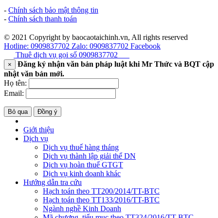
-
Chính sách bảo mật thông tin
-
Chính sách thanh toán
© 2021 Copyright by baocaotaichinh.vn, All rights reserved
Hotline: 0909837702
Zalo: 0909837702
Facebook
Thuê dịch vụ gọi số
0909837702
Đăng ký nhận văn bản pháp luật khi Mr Thức và BQT cập
×
nhật văn bản mới.
Họ tên:
Email:
Bỏ qua
Đồng ý
Giới thiệu
Dịch vụ
Dịch vụ thuế hàng tháng
Dịch vụ thành lập giải thể DN
Dịch vụ hoàn thuế GTGT
Dịch vụ kinh doanh khác
Hướng dẫn tra cứu
Hạch toán theo TT200/2014/TT-BTC
Hạch toán theo TT133/2016/TT-BTC
Ngành nghề Kinh Doanh
Mã chương, tiểu mục theo TT324/2016/TT-BTC