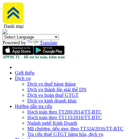
Danh mục
Powered by
Translate
APP BCTC - Hỗ trợ kế toán, kiểm toán
Giới thiệu
Dịch vụ
Dịch vụ thuế hàng tháng
Dịch vụ thành lập giải thể DN
Dịch vụ hoàn thuế GTGT
Dịch vụ kinh doanh khác
Hướng dẫn tra cứu
Hạch toán theo TT200/2014/TT-BTC
Hạch toán theo TT133/2016/TT-BTC
Ngành nghề Kinh Doanh
Mã chương, tiểu mục theo TT324/2016/TT-BTC
Tra cứu thuế GTGT hàng hóa, dịch vụ