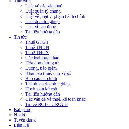
Thư viện
Luật về các sắc thuế
Luật quản lý chung
Luật về phạt vi phạm hành chính
Luật doanh nghiệp
Luật về lao động
Tài liệu hướng dẫn
Tin tức
Thuế GTGT
Thuế TNDN
Thuế TNCN
Các loại thuế khác
Hóa đơn chứng từ
Lương, bảo hiểm
Khai báo thuế, chữ ký số
Báo cáo tài chính
Thành lập doanh nghiệp
Hạch toán kế toán
Tài liệu hướng dẫn
Các vấn đề về thuế, kế toán khác
Tin về BCTC GROUP
Bài giảng
Nội bộ
Tuyển dụng
Liên Hệ