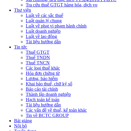
Tra cứu thuế GTGT hàng hóa, dịch vụ
Thư viện
Luật về các sắc thuế
Luật quản lý chung
Luật về phạt vi phạm hành chính
Luật doanh nghiệp
Luật về lao động
Tài liệu hướng dẫn
Tin tức
Thuế GTGT
Thuế TNDN
Thuế TNCN
Các loại thuế khác
Hóa đơn chứng từ
Lương, bảo hiểm
Khai báo thuế, chữ ký số
Báo cáo tài chính
Thành lập doanh nghiệp
Hạch toán kế toán
Tài liệu hướng dẫn
Các vấn đề về thuế, kế toán khác
Tin về BCTC GROUP
Bài giảng
Nội bộ