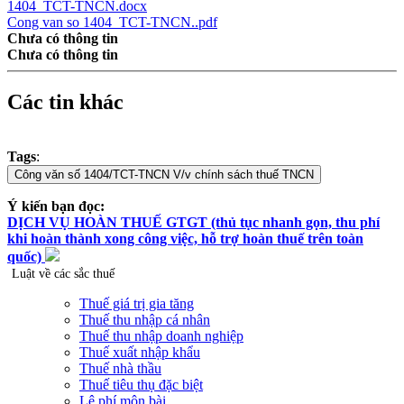
1404_TCT-TNCN.docx
Cong van so 1404_TCT-TNCN..pdf
Chưa có thông tin
Chưa có thông tin
Các tin khác
Tags
:
Ý kiến bạn đọc:
DỊCH VỤ HOÀN THUẾ GTGT (thủ tục nhanh gọn, thu phí
khi hoàn thành xong công việc, hỗ trợ hoàn thuế trên toàn
quốc)
Luật về các sắc thuế
Thuế giá trị gia tăng
Thuế thu nhập cá nhân
Thuế thu nhập doanh nghiệp
Thuế xuất nhập khẩu
Thuế nhà thầu
Thuế tiêu thụ đặc biệt
Lệ phí môn bài