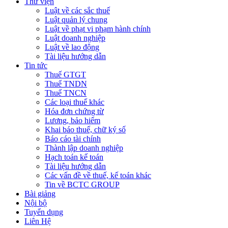
Thư viện
Luật về các sắc thuế
Luật quản lý chung
Luật về phạt vi phạm hành chính
Luật doanh nghiệp
Luật về lao động
Tài liệu hướng dẫn
Tin tức
Thuế GTGT
Thuế TNDN
Thuế TNCN
Các loại thuế khác
Hóa đơn chứng từ
Lương, bảo hiểm
Khai báo thuế, chữ ký số
Báo cáo tài chính
Thành lập doanh nghiệp
Hạch toán kế toán
Tài liệu hướng dẫn
Các vấn đề về thuế, kế toán khác
Tin về BCTC GROUP
Bài giảng
Nội bộ
Tuyển dụng
Liên Hệ