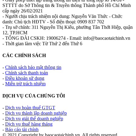
STTTT do Sở Thông tin & Truyền thông Thành phố Hồ Chí Minh
cấp ngày 26/02/2021
- Người chịu trách nhiệm nội dung: Nguyễn Văn Thức - Chức
danh: Chủ tịch HĐTV - Số điện thoại: 0909 837 702
- Trụ sở chính: 311 Nguyễn Thị Kiểu, phường Tân Thới Hiệp, quận
12, TP.HCM
- TỔNG ĐÀI CSKH: 19006274 - Email: info@baocaotaichinh.vn
- Thời gian làm việc Từ Thứ 2 đến Thứ 6
CÁC CHÍNH SÁCH
-
Chính sách bảo mật thông tin
-
Chính sách thanh toán
-
Điều khoản sử dụng
-
Miễn trừ trách nhiệm
DỊCH VỤ CỦA CHÚNG TÔI
-
Dịch vụ hoàn thuế GTGT
-
Dịch vụ thành lập doanh nghiệp
-
Dịch vụ giải thể doanh nghiệp
-
Dịch vụ thuế hàng tháng
-
Báo cáo tài chính
© 2021 Copyright by baocaotaichinh.vn, All rights reserved