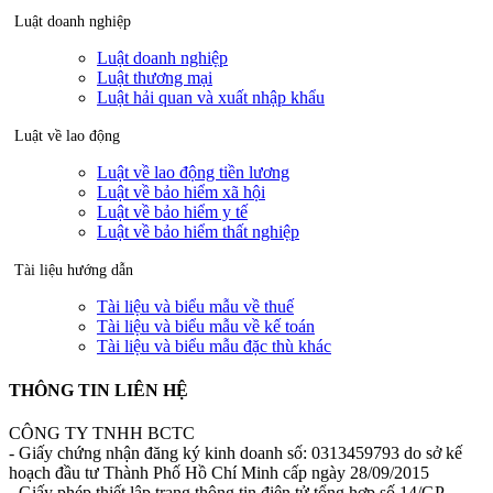
Luật doanh nghiệp
Luật doanh nghiệp
Luật thương mại
Luật hải quan và xuất nhập khẩu
Luật về lao động
Luật về lao động tiền lương
Luật về bảo hiểm xã hội
Luật về bảo hiểm y tế
Luật về bảo hiểm thất nghiệp
Tài liệu hướng dẫn
Tài liệu và biểu mẫu về thuế
Tài liệu và biểu mẫu về kế toán
Tài liệu và biểu mẫu đặc thù khác
THÔNG TIN LIÊN HỆ
CÔNG TY TNHH BCTC
- Giấy chứng nhận đăng ký kinh doanh số: 0313459793 do sở kế
hoạch đầu tư Thành Phố Hồ Chí Minh cấp ngày 28/09/2015
- Giấy phép thiết lập trang thông tin điện tử tổng hợp số 14/GP-