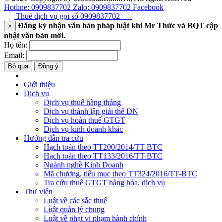
Hotline: 0909837702
Zalo: 0909837702
Facebook
Thuê dịch vụ gọi số
0909837702
Đăng ký nhận văn bản pháp luật khi Mr Thức và BQT cập
×
nhật văn bản mới.
Họ tên:
Email:
Bỏ qua
Đồng ý
Giới thiệu
Dịch vụ
Dịch vụ thuế hàng tháng
Dịch vụ thành lập giải thể DN
Dịch vụ hoàn thuế GTGT
Dịch vụ kinh doanh khác
Hướng dẫn tra cứu
Hạch toán theo TT200/2014/TT-BTC
Hạch toán theo TT133/2016/TT-BTC
Ngành nghề Kinh Doanh
Mã chương, tiểu mục theo TT324/2016/TT-BTC
Tra cứu thuế GTGT hàng hóa, dịch vụ
Thư viện
Luật về các sắc thuế
Luật quản lý chung
Luật về phạt vi phạm hành chính