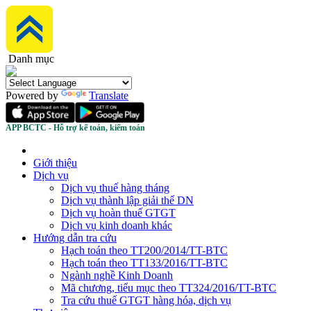
Danh mục
Powered by
Translate
APP BCTC - Hỗ trợ kế toán, kiểm toán
Giới thiệu
Dịch vụ
Dịch vụ thuế hàng tháng
Dịch vụ thành lập giải thể DN
Dịch vụ hoàn thuế GTGT
Dịch vụ kinh doanh khác
Hướng dẫn tra cứu
Hạch toán theo TT200/2014/TT-BTC
Hạch toán theo TT133/2016/TT-BTC
Ngành nghề Kinh Doanh
Mã chương, tiểu mục theo TT324/2016/TT-BTC
Tra cứu thuế GTGT hàng hóa, dịch vụ