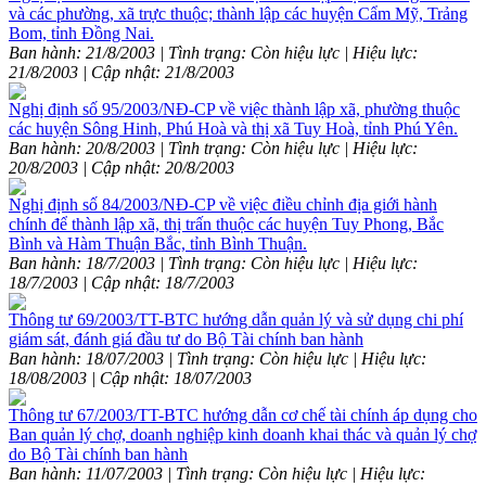
và các phường, xã trực thuộc; thành lập các huyện Cẩm Mỹ, Trảng
Bom, tỉnh Đồng Nai.
Ban hành: 21/8/2003 | Tình trạng: Còn hiệu lực | Hiệu lực:
21/8/2003 | Cập nhật: 21/8/2003
Nghị định số 95/2003/NĐ-CP về việc thành lập xã, phường thuộc
các huyện Sông Hinh, Phú Hoà và thị xã Tuy Hoà, tỉnh Phú Yên.
Ban hành: 20/8/2003 | Tình trạng: Còn hiệu lực | Hiệu lực:
20/8/2003 | Cập nhật: 20/8/2003
Nghị định số 84/2003/NĐ-CP về việc điều chỉnh địa giới hành
chính để thành lập xã, thị trấn thuộc các huyện Tuy Phong, Bắc
Bình và Hàm Thuận Bắc, tỉnh Bình Thuận.
Ban hành: 18/7/2003 | Tình trạng: Còn hiệu lực | Hiệu lực:
18/7/2003 | Cập nhật: 18/7/2003
Thông tư 69/2003/TT-BTC hướng dẫn quản lý và sử dụng chi phí
giám sát, đánh giá đầu tư do Bộ Tài chính ban hành
Ban hành: 18/07/2003 | Tình trạng: Còn hiệu lực | Hiệu lực:
18/08/2003 | Cập nhật: 18/07/2003
Thông tư 67/2003/TT-BTC hướng dẫn cơ chế tài chính áp dụng cho
Ban quản lý chợ, doanh nghiệp kinh doanh khai thác và quản lý chợ
do Bộ Tài chính ban hành
Ban hành: 11/07/2003 | Tình trạng: Còn hiệu lực | Hiệu lực: