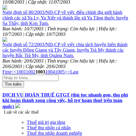
10/08/2003 | Cập nhật: 11/07/2003
Nghị định số 80/2003/NĐ-CP về việc điều chỉnh địa giới hành
chính các xã Ya Ly, Ya Xiêr và thành lập xã Ya Tăng thuộc huyện
Sa Thầy, tỉnh Kon Tum.
Ban hành: 10/7/2003 | Tình trạng: Còn hiệu lực | Hiệu lực:
10/7/2003 | Cập nhật: 10/7/2003
Nghị định số 72/2003/NĐ-CP về việc chia tách huyện hiên thành
các huyện Đông Giang và Tây Giang, huyện Trà My thành các
huyện Bắc Trà My, tỉnh Quảng Nam.
Ban hành: 20/6/2003 | Tình trạng: Còn hiệu lực | Hiệu lực:
20/6/2003 | Cập nhật: 20/6/2003
First
<<
1001
1002
1003
1004
1005
>>
Last
Tìm kiếm
DỊCH VỤ HOÀN THUẾ GTGT (thủ tục nhanh gọn, thu phí
khi hoàn thành xong công việc, hỗ trợ hoàn thuế trên toàn
quốc)
Luật về các sắc thuế
Thuế giá trị gia tăng
Thuế thu nhập cá nhân
Thuế thu nhập doanh nghiệp