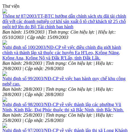
Thư viện
Thông tư 87/2003/TT-BTC hướng dẫn chính sách ưu đãi tài chính
đối với các doanh nghiệp cơ khí sản xuất ô tô chở khách từ 25 chỗ
ngồi trở lên do Bộ Tài chính ban hành
Ban hành: 15/09/2003 | Tình trạng: Còn hiệu lực | Hiệu lực:
05/10/2003 | Cập nhật: 15/09/2003
Nghị định số 100/2003/NĐ-CP về việc điều chỉnh địa giới hành
chính và thành lập xã thuộc các huyện Ea H'Leo, Krông Năng,
Krông Ana, Krông Nô và Đắk R'Lấp, tỉnh Đắk Lắk.
Ban hành: 29/8/2003 | Tình trạng: Còn hiệu lực | Hiệu lực:
29/8/2003 | Cập nhật: 29/8/2003
Nghị định số 99/2003/NĐ-CP về việc ban hành quy chế khu công
nghệ cao.
Ban hành: 28/8/2003 | Tình trạng: Còn hiệu lực | Hiệu lực:
28/8/2003 | Cập nhật: 28/8/2003
Nghị định số 98/2003/NĐ-CP về việc thành lập các phường Vũ
Ninh, Kinh Bắc, Đại Phúc thuộc thị xã Bắc Ninh, tỉnh Bắc Ninh.
Ban hành: 25/8/2003 | Tình trạng: Còn hiệu lực | Hiệu lực:
25/8/2003 | Cập nhật: 25/8/2003
Nghị định số 97/2003/NĐ-CP về việc thành lập thị xã Long Khánh