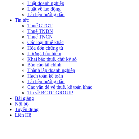
Luật doanh nghiệp
Luật về lao động
Tài liệu hướng dẫn
Tin tức
Thuế GTGT
Thuế TNDN
Thuế TNCN
Các loại thuế khác
Hóa đơn chứng từ
Lương, bảo hiểm
Khai báo thuế, chữ ký số
Báo cáo tài chính
Thành lập doanh nghiệp
Hạch toán kế toán
Tài liệu hướng dẫn
Các vấn đề về thuế, kế toán khác
Tin về BCTC GROUP
Bài giảng
Nội bộ
Tuyển dụng
Liên Hệ