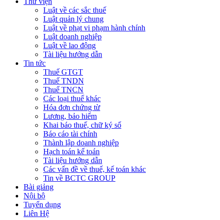
Thư viện
Luật về các sắc thuế
Luật quản lý chung
Luật về phạt vi phạm hành chính
Luật doanh nghiệp
Luật về lao động
Tài liệu hướng dẫn
Tin tức
Thuế GTGT
Thuế TNDN
Thuế TNCN
Các loại thuế khác
Hóa đơn chứng từ
Lương, bảo hiểm
Khai báo thuế, chữ ký số
Báo cáo tài chính
Thành lập doanh nghiệp
Hạch toán kế toán
Tài liệu hướng dẫn
Các vấn đề về thuế, kế toán khác
Tin về BCTC GROUP
Bài giảng
Nội bộ
Tuyển dụng
Liên Hệ