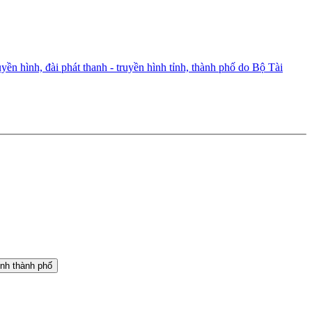
ền hình, đài phát thanh - truyền hình tỉnh, thành phố do Bộ Tài