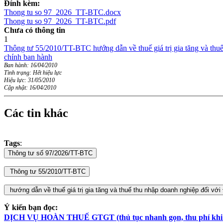
Đính kèm:
Thong tu so 97_2026_TT-BTC.docx
Thong tu so 97_2026_TT-BTC.pdf
Chưa có thông tin
1
Thông tư 55/2010/TT-BTC hướng dẫn về thuế giá trị gia tăng và thuế t
chính ban hành
Ban hành: 16/04/2010
Tình trạng: Hết hiệu lực
Hiệu lực: 31/05/2010
Cập nhật: 16/04/2010
Các tin khác
Tags
:
Ý kiến bạn đọc:
DỊCH VỤ HOÀN THUẾ GTGT (thủ tục nhanh gọn, thu phí khi hoà