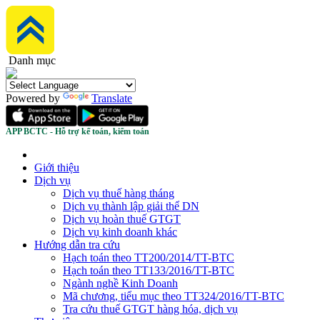
Danh mục
Powered by
Translate
APP BCTC - Hỗ trợ kế toán, kiểm toán
Giới thiệu
Dịch vụ
Dịch vụ thuế hàng tháng
Dịch vụ thành lập giải thể DN
Dịch vụ hoàn thuế GTGT
Dịch vụ kinh doanh khác
Hướng dẫn tra cứu
Hạch toán theo TT200/2014/TT-BTC
Hạch toán theo TT133/2016/TT-BTC
Ngành nghề Kinh Doanh
Mã chương, tiểu mục theo TT324/2016/TT-BTC
Tra cứu thuế GTGT hàng hóa, dịch vụ