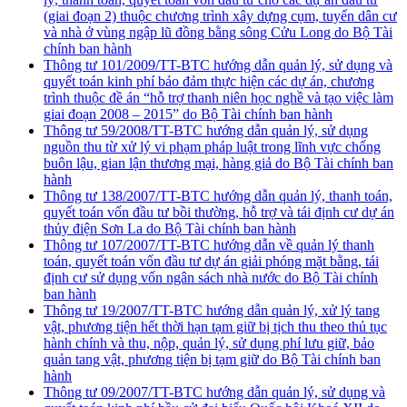
(giai đoạn 2) thuộc chương trình xây dựng cụm, tuyến dân cư
và nhà ở vùng ngập lũ đồng bằng sông Cửu Long do Bộ Tài
chính ban hành
Thông tư 101/2009/TT-BTC hướng dẫn quản lý, sử dụng và
quyết toán kinh phí bảo đảm thực hiện các dự án, chương
trình thuộc đề án “hỗ trợ thanh niên học nghề và tạo việc làm
giai đoạn 2008 – 2015” do Bộ Tài chính ban hành
Thông tư 59/2008/TT-BTC hướng dẫn quản lý, sử dụng
nguồn thu từ xử lý vi phạm pháp luật trong lĩnh vực chống
buôn lậu, gian lận thương mại, hàng giả do Bộ Tài chính ban
hành
Thông tư 138/2007/TT-BTC hướng dẫn quản lý, thanh toán,
quyết toán vốn đầu tư bồi thường, hỗ trợ và tái định cư dự án
thủy điện Sơn La do Bộ Tài chính ban hành
Thông tư 107/2007/TT-BTC hướng dẫn về quản lý thanh
toán, quyết toán vốn đầu tư dự án giải phóng mặt bằng, tái
định cư sử dụng vốn ngân sách nhà nước do Bộ Tài chính
ban hành
Thông tư 19/2007/TT-BTC hướng dẫn quản lý, xử lý tang
vật, phương tiện hết thời hạn tạm giữ bị tịch thu theo thủ tục
hành chính và thu, nộp, quản lý, sử dụng phí lưu giữ, bảo
quản tang vật, phương tiện bị tạm giữ do Bộ Tài chính ban
hành
Thông tư 09/2007/TT-BTC hướng dẫn quản lý, sử dụng và