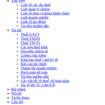
Thư viện
Luật về các sắc thuế
Luật quản lý chung
Luật về phạt vi phạm hành chính
Luật doanh nghiệp
Luật về lao động
Tài liệu hướng dẫn
Tin tức
Thuế GTGT
Thuế TNDN
Thuế TNCN
Các loại thuế khác
Hóa đơn chứng từ
Lương, bảo hiểm
Khai báo thuế, chữ ký số
Báo cáo tài chính
Thành lập doanh nghiệp
Hạch toán kế toán
Tài liệu hướng dẫn
Các vấn đề về thuế, kế toán khác
Tin về BCTC GROUP
Bài giảng
Nội bộ
Tuyển dụng
Liên Hệ