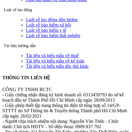
Luật về lao động
Luật về lao động tiền lương
Luật về bảo hiểm xã hội
Luật về bảo hiểm y tế
Luật về bảo hiểm thất nghiệp
Tài liệu hướng dẫn
Tài liệu và biểu mẫu về thuế
Tài liệu và biểu mẫu về kế toán
Tài liệu và biểu mẫu đặc thù khác
THÔNG TIN LIÊN HỆ
CÔNG TY TNHH BCTC
- Giấy chứng nhận đăng ký kinh doanh số: 0313459793 do sở kế
hoạch đầu tư Thành Phố Hồ Chí Minh cấp ngày 28/09/2015
- Giấy phép thiết lập trang thông tin điện tử tổng hợp số 14/GP-
STTTT do Sở Thông tin & Truyền thông Thành phố Hồ Chí Minh
cấp ngày 26/02/2021
- Người chịu trách nhiệm nội dung: Nguyễn Văn Thức - Chức
danh: Chủ tịch HĐTV - Số điện thoại: 0909 837 702
- Trụ sở chính: 311 Nguyễn Thị Kiểu, phường Tân Thới Hiệp, quận