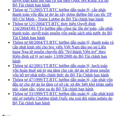
quyết toán kinh phí bầu cử đại biểu Quốc hội Khoá XII do
Bộ Tài chính ban hành
Thông tư 71/2005/TT-BTC hướng dẫn quản lý, cấp phát,
thanh toán vốn đầu tư dự án xây dựng đường ôtô cao tốc TP
Hồ Chí Minh - Trung Lương do Bộ Tài chính ban hành
Thông tư 121/2004/TT-BTC thực hiện Quyết định
134/2004/QĐ-TTg hướng dẫn công tác lập dự toán, cấp phát,
thanh toán, quyết toán nguồn vốn ngân sách nhà nước do Bộ
Tài Chính ban hành
Thông tư 68/2004/TT-BTC hướng dẫn quản lý, thanh toán và
cấp phát kinh phí cho học viên Việt Nam đào tạo tại Liên
bang Nga từ nguồn chuyển đổi “Nợ thành Viện trợ” theo
Hiệp định xử lý nợ ngày 13/09/2000 do Bộ Tài chính ban
hành
Thông tư 42/2001/TT-BTC hướng dẫn quản lý, hạch toán
vốn hoàn thuế giá trị gia tăng cho các dự án sử dụng nguồn
vốn hỗ trợ phát triển chính thức do Bộ Tài Chính ban hành
Thông tư 47/1999/TT-BTC hướng dẫn quản lý, cấp phát vốn
đầu tư cho dự án hạ tầng cơ sở các xã đặc biệt khó khăn miền
núi, vùng sâu, vùng xa do Bộ Tài chính ban hành
Thông tư 33/1999/TT-BTC hướng dẫn quản lý, cấp phát kinh
phí sự nghiệp Chương trình Quốc gia xoá đói giảm nghèo do
Bộ Tài chính ban hành