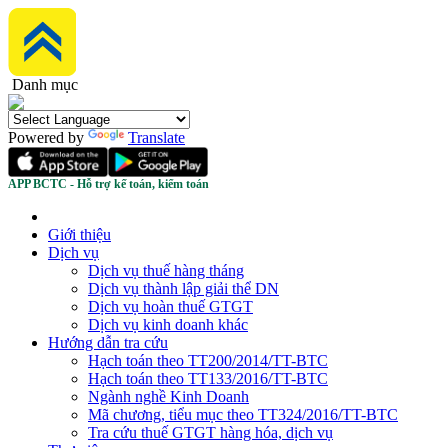
Danh mục
Powered by
Translate
APP BCTC - Hỗ trợ kế toán, kiểm toán
Giới thiệu
Dịch vụ
Dịch vụ thuế hàng tháng
Dịch vụ thành lập giải thể DN
Dịch vụ hoàn thuế GTGT
Dịch vụ kinh doanh khác
Hướng dẫn tra cứu
Hạch toán theo TT200/2014/TT-BTC
Hạch toán theo TT133/2016/TT-BTC
Ngành nghề Kinh Doanh
Mã chương, tiểu mục theo TT324/2016/TT-BTC
Tra cứu thuế GTGT hàng hóa, dịch vụ