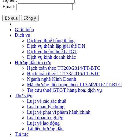
Họ tên:
Email:
Bỏ qua
Đồng ý
Giới thiệu
Dịch vụ
Dịch vụ thuế hàng tháng
Dịch vụ thành lập giải thể DN
Dịch vụ hoàn thuế GTGT
Dịch vụ kinh doanh khác
Hướng dẫn tra cứu
Hạch toán theo TT200/2014/TT-BTC
Hạch toán theo TT133/2016/TT-BTC
Ngành nghề Kinh Doanh
Mã chương, tiểu mục theo TT324/2016/TT-BTC
Tra cứu thuế GTGT hàng hóa, dịch vụ
Thư viện
Luật về các sắc thuế
Luật quản lý chung
Luật về phạt vi phạm hành chính
Luật doanh nghiệp
Luật về lao động
Tài liệu hướng dẫn
Tin tức