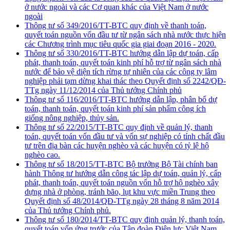
ở nước ngoài và các Cơ quan khác của Việt Nam ở nước
ngoài
Thông tư số 349/2016/TT-BTC quy định về thanh toán,
quyết toán nguồn vốn đầu tư từ ngân sách nhà nước thực hiện
các Chương trình mục tiêu quốc gia giai đoạn 2016 - 2020.
Thông tư số 330/2016/TT-BTC hướng dẫn lập dự toán, cấp
phát, thanh toán, quyết toán kinh phí hỗ trợ từ ngân sách nhà
nước để bảo vệ diện tích rừng tự nhiên của các công ty lâm
nghiệp phải tạm dừng khai thác theo Quyết định số 2242/QĐ-
TTg ngày 11/12/2014 của Thủ tướng Chính phủ
Thông tư số 116/2016/TT-BTC hướng dẫn lập, phân bổ dự
toán, thanh toán, quyết toán kinh phí sản phẩm công ích
giống nông nghiệp, thủy sản.
Thông tư số 22/2015/TT-BTC quy định về quản lý, thanh
toán, quyết toán vốn đầu tư và vốn sự nghiệp có tính chất đầu
tư trên địa bàn các huyện nghèo và các huyện có tỷ lệ hộ
nghèo cao.
Thông tư số 18/2015/TT-BTC Bộ trưởng Bộ Tài chính ban
hành Thông tư hướng dẫn công tác lập dự toán, quản lý, cấp
phát, thanh toán, quyết toán nguồn vốn hỗ trợ hộ nghèo xây
dựng nhà ở phòng, tránh bão, lụt khu vực miền Trung theo
Quyết định số 48/2014/QĐ-TTg ngày 28 tháng 8 năm 2014
của Thủ tướng Chính phủ.
Thông tư số 180/2014/TT-BTC quy định quản lý, thanh toán,
quyết toán vốn ứng trước của Tập đoàn Điện lực Việt Nam