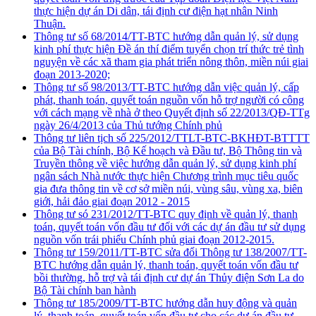
thực hiện dự án Di dân, tái định cư điện hạt nhân Ninh
Thuận.
Thông tư số 68/2014/TT-BTC hướng dẫn quản lý, sử dụng
kinh phí thực hiện Đề án thí điểm tuyển chọn trí thức trẻ tình
nguyện về các xã tham gia phát triển nông thôn, miền núi giai
đoạn 2013-2020;
Thông tư số 98/2013/TT-BTC hướng dẫn việc quản lý, cấp
phát, thanh toán, quyết toán nguồn vốn hỗ trợ người có công
với cách mạng về nhà ở theo Quyết định số 22/2013/QĐ-TTg
ngày 26/4/2013 của Thủ tướng Chính phủ
Thông tư liên tịch số 225/2012/TTLT-BTC-BKHĐT-BTTTT
của Bộ Tài chính, Bộ Kế hoạch và Đầu tư, Bộ Thông tin và
Truyền thông về việc hướng dẫn quản lý, sử dụng kinh phí
ngân sách Nhà nước thực hiện Chương trình mục tiêu quốc
gia đưa thông tin về cơ sở miền núi, vùng sâu, vùng xa, biên
giới, hải đảo giai đoạn 2012 - 2015
Thông tư só 231/2012/TT-BTC quy định về quản lý, thanh
toán, quyết toán vốn đầu tư đối với các dự án đầu tư sử dụng
nguồn vốn trái phiếu Chính phủ giai đoạn 2012-2015.
Thông tư 159/2011/TT-BTC sửa đổi Thông tư 138/2007/TT-
BTC hướng dẫn quản lý, thanh toán, quyết toán vốn đầu tư
bồi thường, hỗ trợ và tái định cư dự án Thủy điện Sơn La do
Bộ Tài chính ban hành
Thông tư 185/2009/TT-BTC hướng dẫn huy động và quản
lý, thanh toán, quyết toán vốn đầu tư cho các dự án đầu tư