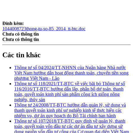
Đính kèm:
1044008723thong-tu-so-85_2014_tt-btc.doc
Chưa có thông tin
Chưa có thông tin
Các tin khác
Thông tư số 04/2024/TT-NHNN của Ngân hàng Nhà nước
Việt Nam hướng dẫn hoạt động thanh toán, chuyển tiền song
phương Việt Nam - Lào
Thông tư số 118/2021/TT-BTC về việc bãi bỏ Thông tư số
116/2016/TT-BTC hướng dẫn lập, phân bổ dự toán, thanh
toán, quyết toán kinh phí sản phẩm công ích giống nông
nghiệp, thủy sản
Thông tư 24/2008/TT-BTC hướng dẫn quản lý, sử dụng và
thanh quyết toán kinh phí sự nghiệp kinh tế thực hiện các
nhiệm vụ, dự án quy hoạch do Bộ Tài chính ban hành
Thông tư số 107/2018/TT-BTC quy định về quản lý, thanh
toán, quyết toán vốn đầu tư các dự án đầu tư xây dựng sử
dụng nguồn vốn đầu tư công của Cơ quan đại diện Việt Nam