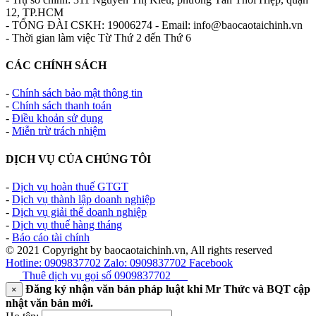
12, TP.HCM
- TỔNG ĐÀI CSKH: 19006274 - Email: info@baocaotaichinh.vn
- Thời gian làm việc Từ Thứ 2 đến Thứ 6
CÁC CHÍNH SÁCH
-
Chính sách bảo mật thông tin
-
Chính sách thanh toán
-
Điều khoản sử dụng
-
Miễn trừ trách nhiệm
DỊCH VỤ CỦA CHÚNG TÔI
-
Dịch vụ hoàn thuế GTGT
-
Dịch vụ thành lập doanh nghiệp
-
Dịch vụ giải thể doanh nghiệp
-
Dịch vụ thuế hàng tháng
-
Báo cáo tài chính
© 2021 Copyright by baocaotaichinh.vn, All rights reserved
Hotline: 0909837702
Zalo: 0909837702
Facebook
Thuê dịch vụ gọi số
0909837702
Đăng ký nhận văn bản pháp luật khi Mr Thức và BQT cập
×
nhật văn bản mới.