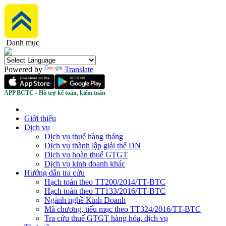
Danh mục
Powered by
Translate
APP BCTC - Hỗ trợ kế toán, kiểm toán
Giới thiệu
Dịch vụ
Dịch vụ thuế hàng tháng
Dịch vụ thành lập giải thể DN
Dịch vụ hoàn thuế GTGT
Dịch vụ kinh doanh khác
Hướng dẫn tra cứu
Hạch toán theo TT200/2014/TT-BTC
Hạch toán theo TT133/2016/TT-BTC
Ngành nghề Kinh Doanh
Mã chương, tiểu mục theo TT324/2016/TT-BTC
Tra cứu thuế GTGT hàng hóa, dịch vụ