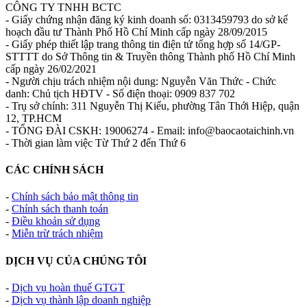
CÔNG TY TNHH BCTC
- Giấy chứng nhận đăng ký kinh doanh số: 0313459793 do sở kế
hoạch đầu tư Thành Phố Hồ Chí Minh cấp ngày 28/09/2015
- Giấy phép thiết lập trang thông tin điện tử tổng hợp số 14/GP-
STTTT do Sở Thông tin & Truyền thông Thành phố Hồ Chí Minh
cấp ngày 26/02/2021
- Người chịu trách nhiệm nội dung: Nguyễn Văn Thức - Chức
danh: Chủ tịch HĐTV - Số điện thoại: 0909 837 702
- Trụ sở chính: 311 Nguyễn Thị Kiểu, phường Tân Thới Hiệp, quận
12, TP.HCM
- TỔNG ĐÀI CSKH: 19006274 - Email: info@baocaotaichinh.vn
- Thời gian làm việc Từ Thứ 2 đến Thứ 6
CÁC CHÍNH SÁCH
-
Chính sách bảo mật thông tin
-
Chính sách thanh toán
-
Điều khoản sử dụng
-
Miễn trừ trách nhiệm
DỊCH VỤ CỦA CHÚNG TÔI
-
Dịch vụ hoàn thuế GTGT
-
Dịch vụ thành lập doanh nghiệp