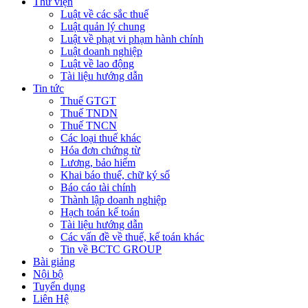
Thư viện
Luật về các sắc thuế
Luật quản lý chung
Luật về phạt vi phạm hành chính
Luật doanh nghiệp
Luật về lao động
Tài liệu hướng dẫn
Tin tức
Thuế GTGT
Thuế TNDN
Thuế TNCN
Các loại thuế khác
Hóa đơn chứng từ
Lương, bảo hiểm
Khai báo thuế, chữ ký số
Báo cáo tài chính
Thành lập doanh nghiệp
Hạch toán kế toán
Tài liệu hướng dẫn
Các vấn đề về thuế, kế toán khác
Tin về BCTC GROUP
Bài giảng
Nội bộ
Tuyển dụng
Liên Hệ