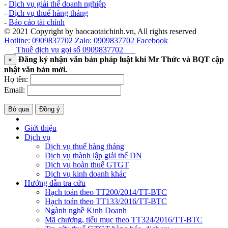
-
Dịch vụ giải thể doanh nghiệp
-
Dịch vụ thuế hàng tháng
-
Báo cáo tài chính
© 2021 Copyright by baocaotaichinh.vn, All rights reserved
Hotline: 0909837702
Zalo: 0909837702
Facebook
Thuê dịch vụ gọi số
0909837702
Đăng ký nhận văn bản pháp luật khi Mr Thức và BQT cập
×
nhật văn bản mới.
Họ tên:
Email:
Bỏ qua
Đồng ý
Giới thiệu
Dịch vụ
Dịch vụ thuế hàng tháng
Dịch vụ thành lập giải thể DN
Dịch vụ hoàn thuế GTGT
Dịch vụ kinh doanh khác
Hướng dẫn tra cứu
Hạch toán theo TT200/2014/TT-BTC
Hạch toán theo TT133/2016/TT-BTC
Ngành nghề Kinh Doanh
Mã chương, tiểu mục theo TT324/2016/TT-BTC