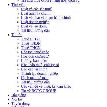
Tra cứu thuế GTGT hàng hóa, dịch vụ
Thư viện
Luật về các sắc thuế
Luật quản lý chung
Luật về phạt vi phạm hành chính
Luật doanh nghiệp
Luật về lao động
Tài liệu hướng dẫn
Tin tức
Thuế GTGT
Thuế TNDN
Thuế TNCN
Các loại thuế khác
Hóa đơn chứng từ
Lương, bảo hiểm
Khai báo thuế, chữ ký số
Báo cáo tài chính
Thành lập doanh nghiệp
Hạch toán kế toán
Tài liệu hướng dẫn
Các vấn đề về thuế, kế toán khác
Tin về BCTC GROUP
Bài giảng
Nội bộ
Tuyển dụng