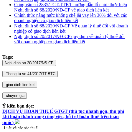
Công văn số 2835/TCT-TTKT hướng dẫn tổ chức thực hiện
Nghị định số 68/2020/NĐ-CP về giao dịch liên kết
Chính thức nâng mức khống chế lãi vay lên 30% đối với các
doanh nghiệp có giao dịch liên kết
Nghị định số 68/2020/NĐ-CP Về quản lý thuế đối với doanh
nghiệp có giao dịch liên kết
Nghị định số 20/2017/NĐ-CP quy định về quản lý thuế đối
với doanh nghiệp có giao dịch liên kết
Tags
:
Ý kiến bạn đọc:
DỊCH VỤ HOÀN THUẾ GTGT (thủ tục nhanh gọn, thu phí
khi hoàn thành xong công việc, hỗ trợ hoàn thuế trên toàn
quốc)
Luật về các sắc thuế