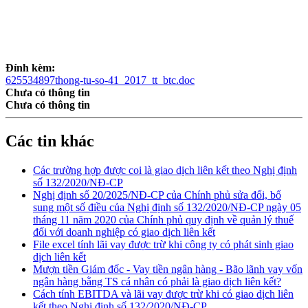
Đính kèm:
625534897thong-tu-so-41_2017_tt_btc.doc
Chưa có thông tin
Chưa có thông tin
Các tin khác
Các trường hợp được coi là giao dịch liên kết theo Nghị định
số 132/2020/NĐ-CP
Nghị định số 20/2025/NĐ-CP của Chính phủ sửa đổi, bổ
sung một số điều của Nghị định số 132/2020/NĐ-CP ngày 05
tháng 11 năm 2020 của Chính phủ quy định về quản lý thuế
đối với doanh nghiệp có giao dịch liên kết
File excel tính lãi vay được trừ khi công ty có phát sinh giao
dịch liên kết
Mượn tiền Giám đốc - Vay tiền ngân hàng - Bão lãnh vay vốn
ngân hàng bằng TS cá nhân có phải là giao dịch liên kết?
Cách tính EBITDA và lãi vay được trừ khi có giao dịch liên
kết theo Nghị định số 132/2020/NĐ-CP