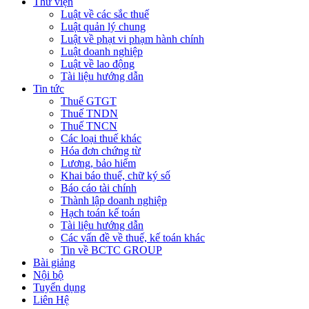
Thư viện
Luật về các sắc thuế
Luật quản lý chung
Luật về phạt vi phạm hành chính
Luật doanh nghiệp
Luật về lao động
Tài liệu hướng dẫn
Tin tức
Thuế GTGT
Thuế TNDN
Thuế TNCN
Các loại thuế khác
Hóa đơn chứng từ
Lương, bảo hiểm
Khai báo thuế, chữ ký số
Báo cáo tài chính
Thành lập doanh nghiệp
Hạch toán kế toán
Tài liệu hướng dẫn
Các vấn đề về thuế, kế toán khác
Tin về BCTC GROUP
Bài giảng
Nội bộ
Tuyển dụng
Liên Hệ