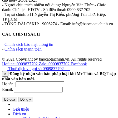
cấp ngày 26/02/2021
- Người chịu trách nhiệm nội dung: Nguyễn Văn Thức - Chức
danh: Chủ tịch HĐTV - Số điện thoại: 0909 837 702
- Trụ sở chính: 311 Nguyễn Thị Kiểu, phường Tân Thới Hiệp,
TP.HCM
- TỔNG ĐÀI CSKH: 19006274 - Email: info@baocaotaichinh.vn
CÁC CHÍNH SÁCH
-
Chính sách bảo mật thông tin
-
Chính sách thanh toán
© 2021 Copyright by baocaotaichinh.vn, All rights reserved
Hotline: 0909837702
Zalo: 0909837702
Facebook
Thuê dịch vụ gọi số
0909837702
Đăng ký nhận văn bản pháp luật khi Mr Thức và BQT cập
×
nhật văn bản mới.
Họ tên:
Email:
Bỏ qua
Đồng ý
Giới thiệu
Dịch vụ