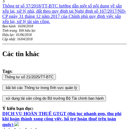
3
Thông tư số 37/2018/TT-BTC hướng dẫn một số nội dung về sắp
xếp lại, xử lý nhà, đất theo quy định tại Nghị định số 167/2017/NĐ-
CP ngày 31 tháng 12 năm 2017 của Chính phủ quy định việc sắp
xếp lại, xử lý tài sản công.
Ban hành: 16/04/2018
Tình trạng: Hết hiệu lực
Hiệu lực: 01/06/2018
Cập nhật: 16/04/2018
Các tin khác
Tags
:
Ý kiến bạn đọc:
DỊCH VỤ HOÀN THUẾ GTGT (thủ tục nhanh gọn, thu phí
khi hoàn thành xong công việc, hỗ trợ hoàn thuế trên toàn
quốc)