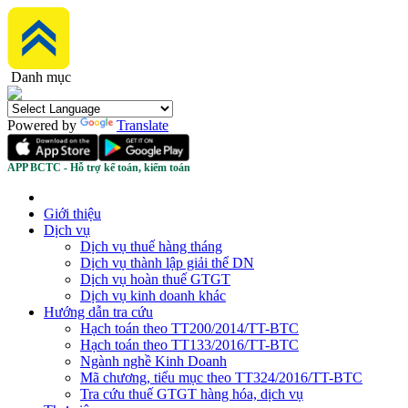
Danh mục
Powered by
Translate
APP BCTC - Hỗ trợ kế toán, kiểm toán
Giới thiệu
Dịch vụ
Dịch vụ thuế hàng tháng
Dịch vụ thành lập giải thể DN
Dịch vụ hoàn thuế GTGT
Dịch vụ kinh doanh khác
Hướng dẫn tra cứu
Hạch toán theo TT200/2014/TT-BTC
Hạch toán theo TT133/2016/TT-BTC
Ngành nghề Kinh Doanh
Mã chương, tiểu mục theo TT324/2016/TT-BTC
Tra cứu thuế GTGT hàng hóa, dịch vụ