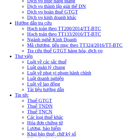
Dịch vụ thuế hàng tháng
Dịch vụ thành lập giải thể DN
Dịch vụ hoàn thuế GTGT
Dịch vụ kinh doanh khác
Hướng dẫn tra cứu
Hạch toán theo TT200/2014/TT-BTC
Hạch toán theo TT133/2016/TT-BTC
Ngành nghề Kinh Doanh
Mã chương, tiểu mục theo TT324/2016/TT-BTC
Tra cứu thuế GTGT hàng hóa, dịch vụ
Thư viện
Luật về các sắc thuế
Luật quản lý chung
Luật về phạt vi phạm hành chính
Luật doanh nghiệp
Luật về lao động
Tài liệu hướng dẫn
Tin tức
Thuế GTGT
Thuế TNDN
Thuế TNCN
Các loại thuế khác
Hóa đơn chứng từ
Lương, bảo hiểm
Khai báo thuế, chữ ký số