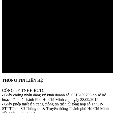
THÔNG TIN LIÊN HỆ
CÔNG TY TNHH BCTC
- Giấy chứng nhận đăng ký kinh doanh số: 0313459793 do sở kế
hoạch đầu tư Thành Phố Hồ Chí Minh cấp ngày 28/09/2015
- Giấy phép thiết lập trang thông tin điện tử tổng hợp số 14/GP-
STTTT do Sở Thông tin & Truyền thông Thành phố Hồ Chí Minh