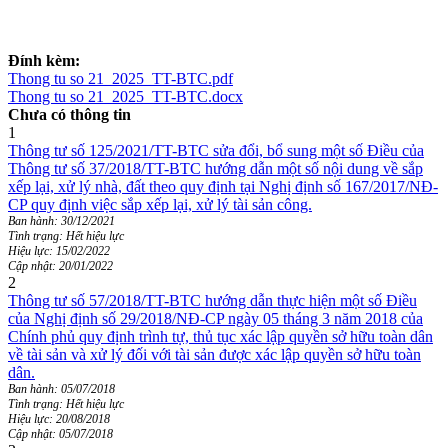
Đính kèm:
Thong tu so 21_2025_TT-BTC.pdf
Thong tu so 21_2025_TT-BTC.docx
Chưa có thông tin
1
Thông tư số 125/2021/TT-BTC sửa đổi, bổ sung một số Điều của
Thông tư số 37/2018/TT-BTC hướng dẫn một số nội dung về sắp
xếp lại, xử lý nhà, đất theo quy định tại Nghị định số 167/2017/NĐ-
CP quy định việc sắp xếp lại, xử lý tài sản công.
Ban hành: 30/12/2021
Tình trạng: Hết hiệu lực
Hiệu lực: 15/02/2022
Cập nhật: 20/01/2022
2
Thông tư số 57/2018/TT-BTC hướng dẫn thực hiện một số Điều
của Nghị định số 29/2018/NĐ-CP ngày 05 tháng 3 năm 2018 của
Chính phủ quy định trình tự, thủ tục xác lập quyền sở hữu toàn dân
về tài sản và xử lý đối với tài sản được xác lập quyền sở hữu toàn
dân.
Ban hành: 05/07/2018
Tình trạng: Hết hiệu lực
Hiệu lực: 20/08/2018
Cập nhật: 05/07/2018