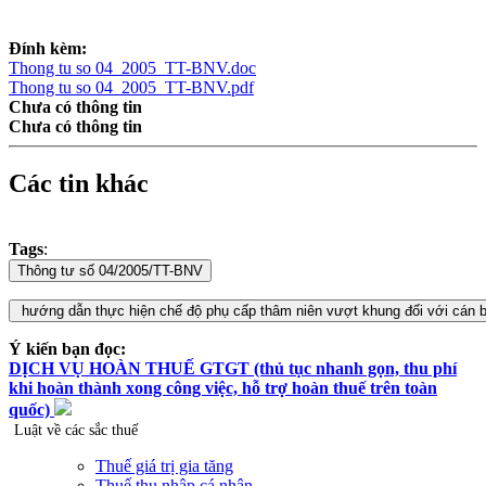
Đính kèm:
Thong tu so 04_2005_TT-BNV.doc
Thong tu so 04_2005_TT-BNV.pdf
Chưa có thông tin
Chưa có thông tin
Các tin khác
Tags
:
Ý kiến bạn đọc:
DỊCH VỤ HOÀN THUẾ GTGT (thủ tục nhanh gọn, thu phí
khi hoàn thành xong công việc, hỗ trợ hoàn thuế trên toàn
quốc)
Luật về các sắc thuế
Thuế giá trị gia tăng
Thuế thu nhập cá nhân