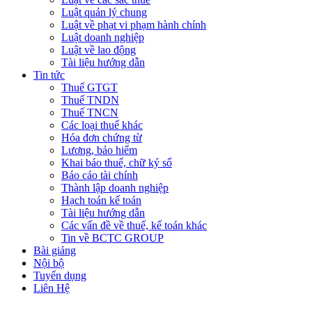
Luật quản lý chung
Luật về phạt vi phạm hành chính
Luật doanh nghiệp
Luật về lao động
Tài liệu hướng dẫn
Tin tức
Thuế GTGT
Thuế TNDN
Thuế TNCN
Các loại thuế khác
Hóa đơn chứng từ
Lương, bảo hiểm
Khai báo thuế, chữ ký số
Báo cáo tài chính
Thành lập doanh nghiệp
Hạch toán kế toán
Tài liệu hướng dẫn
Các vấn đề về thuế, kế toán khác
Tin về BCTC GROUP
Bài giảng
Nội bộ
Tuyển dụng
Liên Hệ