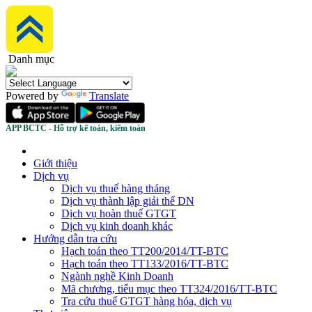
Danh mục
Powered by
Translate
APP BCTC - Hỗ trợ kế toán, kiểm toán
Giới thiệu
Dịch vụ
Dịch vụ thuế hàng tháng
Dịch vụ thành lập giải thể DN
Dịch vụ hoàn thuế GTGT
Dịch vụ kinh doanh khác
Hướng dẫn tra cứu
Hạch toán theo TT200/2014/TT-BTC
Hạch toán theo TT133/2016/TT-BTC
Ngành nghề Kinh Doanh
Mã chương, tiểu mục theo TT324/2016/TT-BTC
Tra cứu thuế GTGT hàng hóa, dịch vụ