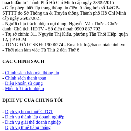
hoạch đầu tư Thành Phố Hồ Chí Minh cấp ngày 28/09/2015
- Giấy phép thiết lập trang thông tin điện tử tổng hợp số 14/GP-
STTTT do Sở Thông tin & Truyền thông Thành phố Hồ Chí Minh
cấp ngày 26/02/2021
- Người chịu trách nhiệm nội dung: Nguyễn Văn Thức - Chức
danh: Chủ tịch HĐTV - Số điện thoại: 0909 837 702
- Trụ sở chính: 311 Nguyễn Thị Kiểu, phường Tân Thới Hiệp, quận
12, TP.HCM
- TỔNG ĐÀI CSKH: 19006274 - Email: info@baocaotaichinh.vn
- Thời gian làm việc Từ Thứ 2 đến Thứ 6
CÁC CHÍNH SÁCH
-
Chính sách bảo mật thông tin
-
Chính sách thanh toán
-
Điều khoản sử dụng
-
Miễn trừ trách nhiệm
DỊCH VỤ CỦA CHÚNG TÔI
-
Dịch vụ hoàn thuế GTGT
-
Dịch vụ thành lập doanh nghiệp
-
Dịch vụ giải thể doanh nghiệp
-
Dịch vụ thuế hàng tháng