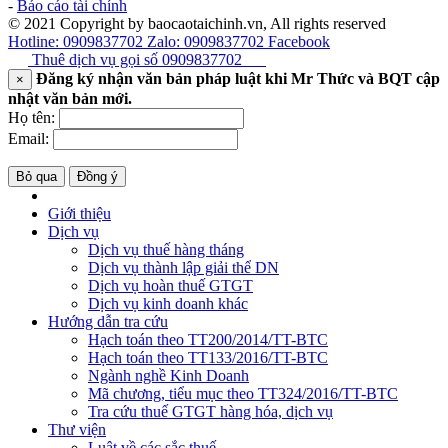
-
Báo cáo tài chính
© 2021 Copyright by baocaotaichinh.vn, All rights reserved
Hotline: 0909837702
Zalo: 0909837702
Facebook
Thuê dịch vụ gọi số
0909837702
Đăng ký nhận văn bản pháp luật khi Mr Thức và BQT cập
×
nhật văn bản mới.
Họ tên:
Email:
Bỏ qua
Đồng ý
Giới thiệu
Dịch vụ
Dịch vụ thuế hàng tháng
Dịch vụ thành lập giải thể DN
Dịch vụ hoàn thuế GTGT
Dịch vụ kinh doanh khác
Hướng dẫn tra cứu
Hạch toán theo TT200/2014/TT-BTC
Hạch toán theo TT133/2016/TT-BTC
Ngành nghề Kinh Doanh
Mã chương, tiểu mục theo TT324/2016/TT-BTC
Tra cứu thuế GTGT hàng hóa, dịch vụ
Thư viện
Luật về các sắc thuế