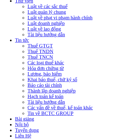
Thư viện
Luật về các sắc thuế
Luật quản lý chung
Luật về phạt vi phạm hành chính
Luật doanh nghiệp
Luật về lao động
Tài liệu hướng dẫn
Tin tức
Thuế GTGT
Thuế TNDN
Thuế TNCN
Các loại thuế khác
Hóa đơn chứng từ
Lương, bảo hiểm
Khai báo thuế, chữ ký số
Báo cáo tài chính
Thành lập doanh nghiệp
Hạch toán kế toán
Tài liệu hướng dẫn
Các vấn đề về thuế, kế toán khác
Tin về BCTC GROUP
Bài giảng
Nội bộ
Tuyển dụng
Liên Hệ