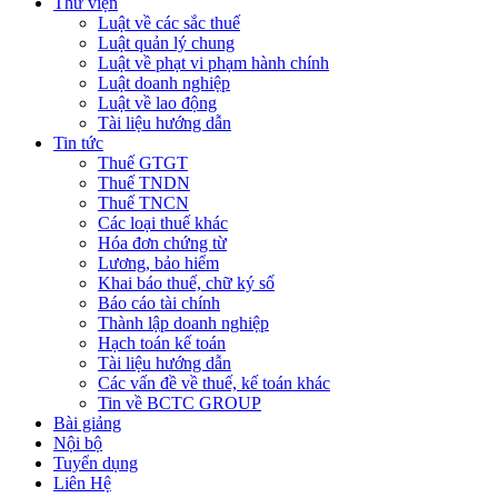
Thư viện
Luật về các sắc thuế
Luật quản lý chung
Luật về phạt vi phạm hành chính
Luật doanh nghiệp
Luật về lao động
Tài liệu hướng dẫn
Tin tức
Thuế GTGT
Thuế TNDN
Thuế TNCN
Các loại thuế khác
Hóa đơn chứng từ
Lương, bảo hiểm
Khai báo thuế, chữ ký số
Báo cáo tài chính
Thành lập doanh nghiệp
Hạch toán kế toán
Tài liệu hướng dẫn
Các vấn đề về thuế, kế toán khác
Tin về BCTC GROUP
Bài giảng
Nội bộ
Tuyển dụng
Liên Hệ