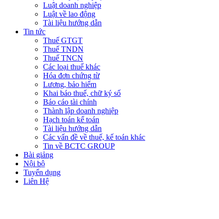
Luật doanh nghiệp
Luật về lao động
Tài liệu hướng dẫn
Tin tức
Thuế GTGT
Thuế TNDN
Thuế TNCN
Các loại thuế khác
Hóa đơn chứng từ
Lương, bảo hiểm
Khai báo thuế, chữ ký số
Báo cáo tài chính
Thành lập doanh nghiệp
Hạch toán kế toán
Tài liệu hướng dẫn
Các vấn đề về thuế, kế toán khác
Tin về BCTC GROUP
Bài giảng
Nội bộ
Tuyển dụng
Liên Hệ