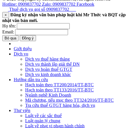
Hotline: 0909837702
Zalo: 0909837702
Facebook
Thuê dịch vụ gọi số
0909837702
Đăng ký nhận văn bản pháp luật khi Mr Thức và BQT cập
×
nhật văn bản mới.
Họ tên:
Email:
Bỏ qua
Đồng ý
Giới thiệu
Dịch vụ
Dịch vụ thuế hàng tháng
Dịch vụ thành lập giải thể DN
Dịch vụ hoàn thuế GTGT
Dịch vụ kinh doanh khác
Hướng dẫn tra cứu
Hạch toán theo TT200/2014/TT-BTC
Hạch toán theo TT133/2016/TT-BTC
Ngành nghề Kinh Doanh
Mã chương, tiểu mục theo TT324/2016/TT-BTC
Tra cứu thuế GTGT hàng hóa, dịch vụ
Thư viện
Luật về các sắc thuế
Luật quản lý chung
Luật về phạt vi phạm hành chính