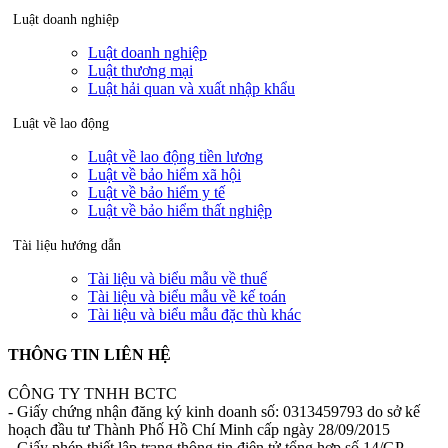
Luật doanh nghiệp
Luật doanh nghiệp
Luật thương mại
Luật hải quan và xuất nhập khẩu
Luật về lao động
Luật về lao động tiền lương
Luật về bảo hiểm xã hội
Luật về bảo hiểm y tế
Luật về bảo hiểm thất nghiệp
Tài liệu hướng dẫn
Tài liệu và biểu mẫu về thuế
Tài liệu và biểu mẫu về kế toán
Tài liệu và biểu mẫu đặc thù khác
THÔNG TIN LIÊN HỆ
CÔNG TY TNHH BCTC
- Giấy chứng nhận đăng ký kinh doanh số: 0313459793 do sở kế
hoạch đầu tư Thành Phố Hồ Chí Minh cấp ngày 28/09/2015
- Giấy phép thiết lập trang thông tin điện tử tổng hợp số 14/GP-