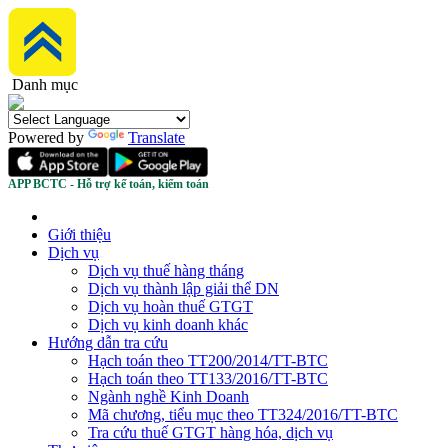
Danh mục
Powered by
Translate
APP BCTC - Hỗ trợ kế toán, kiểm toán
Giới thiệu
Dịch vụ
Dịch vụ thuế hàng tháng
Dịch vụ thành lập giải thể DN
Dịch vụ hoàn thuế GTGT
Dịch vụ kinh doanh khác
Hướng dẫn tra cứu
Hạch toán theo TT200/2014/TT-BTC
Hạch toán theo TT133/2016/TT-BTC
Ngành nghề Kinh Doanh
Mã chương, tiểu mục theo TT324/2016/TT-BTC
Tra cứu thuế GTGT hàng hóa, dịch vụ