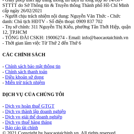
STTTT do Sở Thông tin & Truyền thông Thành phố Hồ Chí Minh
cấp ngày 26/02/2021
- Người chịu trách nhiệm nội dung: Nguyễn Văn Thức - Chức
danh: Chủ tịch HĐTV - Số điện thoại: 0909 837 702
- Trụ sở chính: 311 Nguyễn Thị Kiểu, phường Tân Thới Hiệp, quận
12, TP.HCM
- TỔNG ĐÀI CSKH: 19006274 - Email: info@baocaotaichinh.vn
- Thời gian làm việc Từ Thứ 2 đến Thứ 6
CÁC CHÍNH SÁCH
-
Chính sách bảo mật thông tin
-
Chính sách thanh toán
-
Điều khoản sử dụng
-
Miễn trừ trách nhiệm
DỊCH VỤ CỦA CHÚNG TÔI
-
Dịch vụ hoàn thuế GTGT
-
Dịch vụ thành lập doanh nghiệp
-
Dịch vụ giải thể doanh nghiệp
-
Dịch vụ thuế hàng tháng
-
Báo cáo tài chính
© 2021 Copyright by baocaotaichinh.vn, All rights reserved