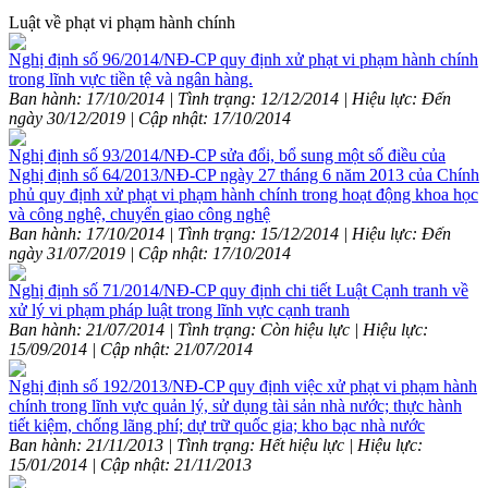
Luật về phạt vi phạm hành chính
Nghị định số 96/2014/NĐ-CP quy định xử phạt vi phạm hành chính
trong lĩnh vực tiền tệ và ngân hàng.
Ban hành: 17/10/2014 | Tình trạng: 12/12/2014 | Hiệu lực: Đến
ngày 30/12/2019 | Cập nhật: 17/10/2014
Nghị định số 93/2014/NĐ-CP sửa đổi, bổ sung một số điều của
Nghị định số 64/2013/NĐ-CP ngày 27 tháng 6 năm 2013 của Chính
phủ quy định xử phạt vi phạm hành chính trong hoạt động khoa học
và công nghệ, chuyển giao công nghệ
Ban hành: 17/10/2014 | Tình trạng: 15/12/2014 | Hiệu lực: Đến
ngày 31/07/2019 | Cập nhật: 17/10/2014
Nghị định số 71/2014/NĐ-CP quy định chi tiết Luật Cạnh tranh về
xử lý vi phạm pháp luật trong lĩnh vực cạnh tranh
Ban hành: 21/07/2014 | Tình trạng: Còn hiệu lực | Hiệu lực:
15/09/2014 | Cập nhật: 21/07/2014
Nghị định số 192/2013/NĐ-CP quy định việc xử phạt vi phạm hành
chính trong lĩnh vực quản lý, sử dụng tài sản nhà nước; thực hành
tiết kiệm, chống lãng phí; dự trữ quốc gia; kho bạc nhà nước
Ban hành: 21/11/2013 | Tình trạng: Hết hiệu lực | Hiệu lực:
15/01/2014 | Cập nhật: 21/11/2013