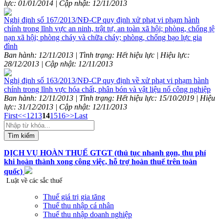
lực: 01/01/2014 | Cập nhật: 12/11/2013
Nghị định số 167/2013/NĐ-CP quy định xử phạt vi phạm hành
chính trong lĩnh vực an ninh, trật tự, an toàn xã hội; phòng, chống tệ
nạn xã hội; phòng cháy và chữa cháy; phòng, chống bạo lực gia
đình
Ban hành: 12/11/2013 | Tình trạng: Hết hiệu lực | Hiệu lực:
28/12/2013 | Cập nhật: 12/11/2013
Nghị định số 163/2013/NĐ-CP quy định về xử phạt vi phạm hành
chính trong lĩnh vực hóa chất, phân bón và vật liệu nổ công nghiệp
Ban hành: 12/11/2013 | Tình trạng: Hết hiệu lực: 15/10/2019 | Hiệu
lực: 31/12/2013 | Cập nhật: 12/11/2013
First
<<
12
13
14
15
16
>>
Last
Tìm kiếm
DỊCH VỤ HOÀN THUẾ GTGT (thủ tục nhanh gọn, thu phí
khi hoàn thành xong công việc, hỗ trợ hoàn thuế trên toàn
quốc)
Luật về các sắc thuế
Thuế giá trị gia tăng
Thuế thu nhập cá nhân
Thuế thu nhập doanh nghiệp