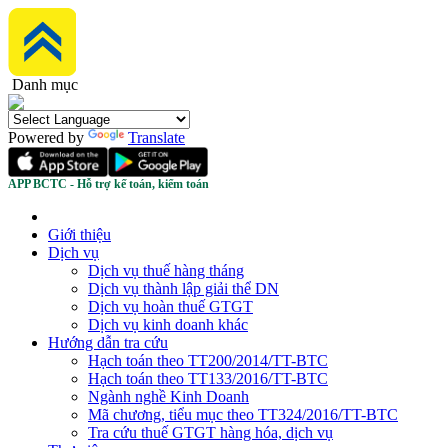
Danh mục
Powered by
Translate
APP BCTC - Hỗ trợ kế toán, kiểm toán
Giới thiệu
Dịch vụ
Dịch vụ thuế hàng tháng
Dịch vụ thành lập giải thể DN
Dịch vụ hoàn thuế GTGT
Dịch vụ kinh doanh khác
Hướng dẫn tra cứu
Hạch toán theo TT200/2014/TT-BTC
Hạch toán theo TT133/2016/TT-BTC
Ngành nghề Kinh Doanh
Mã chương, tiểu mục theo TT324/2016/TT-BTC
Tra cứu thuế GTGT hàng hóa, dịch vụ