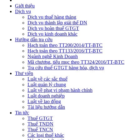
Giới thiệu
Dịch vụ
Dịch vụ thuế hàng tháng
Dịch vụ thành lập giải thể DN
Dịch vụ hoàn thuế GTGT
Dịch vụ kinh doanh khác
Hướng dẫn tra cứu
Hạch toán theo TT200/2014/TT-BTC
Hạch toán theo TT133/2016/TT-BTC
Ngành nghề Kinh Doanh
Mã chương, tiểu mục theo TT324/2016/TT-BTC
Tra cứu thuế GTGT hàng hóa, dịch vụ
Thư viện
Luật về các sắc thuế
Luật quản lý chung
Luật về phạt vi phạm hành chính
Luật doanh nghiệp
Luật về lao động
Tài liệu hướng dẫn
Tin tức
Thuế GTGT
Thuế TNDN
Thuế TNCN
Các loại thuế khác