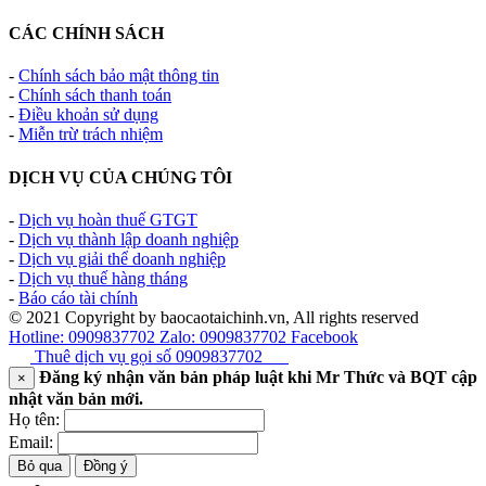
CÁC CHÍNH SÁCH
-
Chính sách bảo mật thông tin
-
Chính sách thanh toán
-
Điều khoản sử dụng
-
Miễn trừ trách nhiệm
DỊCH VỤ CỦA CHÚNG TÔI
-
Dịch vụ hoàn thuế GTGT
-
Dịch vụ thành lập doanh nghiệp
-
Dịch vụ giải thể doanh nghiệp
-
Dịch vụ thuế hàng tháng
-
Báo cáo tài chính
© 2021 Copyright by baocaotaichinh.vn, All rights reserved
Hotline: 0909837702
Zalo: 0909837702
Facebook
Thuê dịch vụ gọi số
0909837702
Đăng ký nhận văn bản pháp luật khi Mr Thức và BQT cập
×
nhật văn bản mới.
Họ tên:
Email:
Bỏ qua
Đồng ý