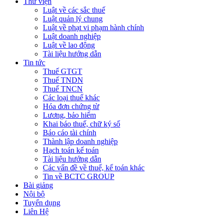
Thư viện
Luật về các sắc thuế
Luật quản lý chung
Luật về phạt vi phạm hành chính
Luật doanh nghiệp
Luật về lao động
Tài liệu hướng dẫn
Tin tức
Thuế GTGT
Thuế TNDN
Thuế TNCN
Các loại thuế khác
Hóa đơn chứng từ
Lương, bảo hiểm
Khai báo thuế, chữ ký số
Báo cáo tài chính
Thành lập doanh nghiệp
Hạch toán kế toán
Tài liệu hướng dẫn
Các vấn đề về thuế, kế toán khác
Tin về BCTC GROUP
Bài giảng
Nội bộ
Tuyển dụng
Liên Hệ