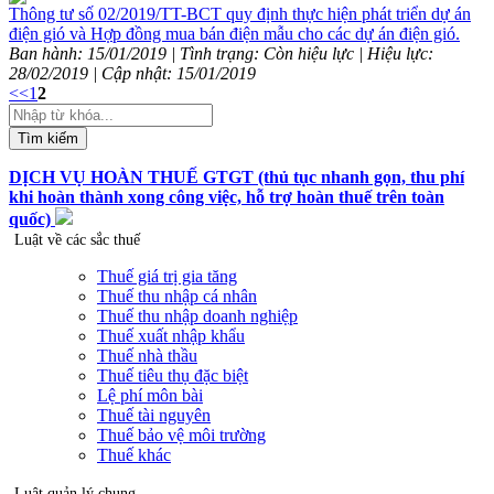
Thông tư số 02/2019/TT-BCT quy định thực hiện phát triển dự án
điện gió và Hợp đồng mua bán điện mẫu cho các dự án điện gió.
Ban hành: 15/01/2019 | Tình trạng: Còn hiệu lực | Hiệu lực:
28/02/2019 | Cập nhật: 15/01/2019
<<
1
2
Tìm kiếm
DỊCH VỤ HOÀN THUẾ GTGT (thủ tục nhanh gọn, thu phí
khi hoàn thành xong công việc, hỗ trợ hoàn thuế trên toàn
quốc)
Luật về các sắc thuế
Thuế giá trị gia tăng
Thuế thu nhập cá nhân
Thuế thu nhập doanh nghiệp
Thuế xuất nhập khẩu
Thuế nhà thầu
Thuế tiêu thụ đặc biệt
Lệ phí môn bài
Thuế tài nguyên
Thuế bảo vệ môi trường
Thuế khác
Luật quản lý chung