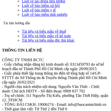
Luật về lao động tiền lương
Luật về bảo hiểm xã hội
Luật về bảo hiểm y tế
Luật về bảo hiểm thất nghiệp
Tài liệu hướng dẫn
Tài liệu và biểu mẫu về thuế
Tài liệu và biểu mẫu về kế toán
Tài liệu và biểu mẫu đặc thù khác
THÔNG TIN LIÊN HỆ
CÔNG TY TNHH BCTC
- Giấy chứng nhận đăng ký kinh doanh số: 0313459793 do sở kế
hoạch đầu tư Thành Phố Hồ Chí Minh cấp ngày 28/09/2015
- Giấy phép thiết lập trang thông tin điện tử tổng hợp số 14/GP-
STTTT do Sở Thông tin & Truyền thông Thành phố Hồ Chí Minh
cấp ngày 26/02/2021
- Người chịu trách nhiệm nội dung: Nguyễn Văn Thức - Chức
danh: Chủ tịch HĐTV - Số điện thoại: 0909 837 702
- Trụ sở chính: 311 Nguyễn Thị Kiểu, phường Tân Thới Hiệp, quận
12, TP.HCM
- TỔNG ĐÀI CSKH: 19006274 - Email: info@baocaotaichinh.vn
- Thời gian làm việc Từ Thứ 2 đến Thứ 6