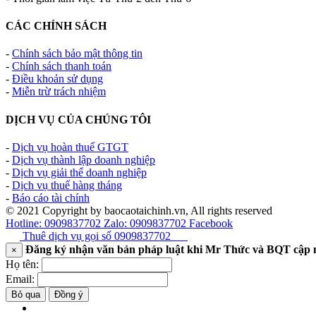
CÁC CHÍNH SÁCH
-
Chính sách bảo mật thông tin
-
Chính sách thanh toán
-
Điều khoản sử dụng
-
Miễn trừ trách nhiệm
DỊCH VỤ CỦA CHÚNG TÔI
-
Dịch vụ hoàn thuế GTGT
-
Dịch vụ thành lập doanh nghiệp
-
Dịch vụ giải thể doanh nghiệp
-
Dịch vụ thuế hàng tháng
-
Báo cáo tài chính
© 2021 Copyright by baocaotaichinh.vn, All rights reserved
Hotline: 0909837702
Zalo: 0909837702
Facebook
Thuê dịch vụ gọi số
0909837702
Đăng ký nhận văn bản pháp luật khi Mr Thức và BQT cập 
×
Họ tên:
Email:
Bỏ qua
Đồng ý