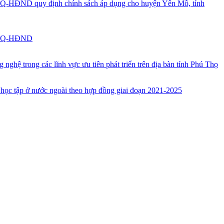
/NQ-HĐND quy định chính sách áp dụng cho huyện Yên Mô, tỉnh
19/NQ-HĐND
ghệ trong các lĩnh vực ưu tiên phát triển trên địa bàn tỉnh Phú Thọ
, học tập ở nước ngoài theo hợp đồng giai đoạn 2021-2025