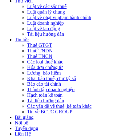
Thư viện
Luật về các sắc thuế
Luật quản lý chung
Luật về phạt vi phạm hành chính
Luật doanh nghiệp
Luật về lao động
Tài liệu hướng dẫn
Tin tức
Thuế GTGT
Thuế TNDN
Thuế TNCN
Các loại thuế khác
Hóa đơn chứng từ
Lương, bảo hiểm
Khai báo thuế, chữ ký số
Báo cáo tài chính
Thành lập doanh nghiệp
Hạch toán kế toán
Tài liệu hướng dẫn
Các vấn đề về thuế, kế toán khác
Tin về BCTC GROUP
Bài giảng
Nội bộ
Tuyển dụng
Liên Hệ