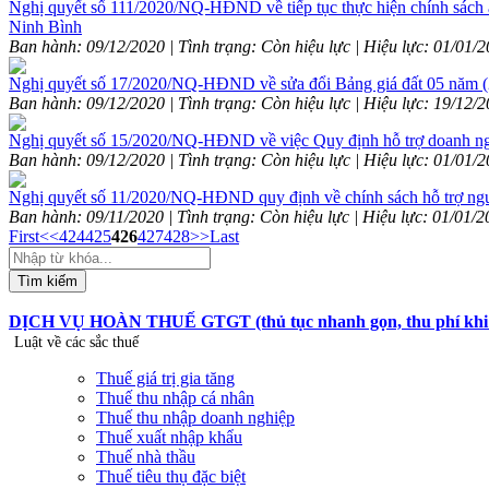
Nghị quyết số 111/2020/NQ-HĐND về tiếp tục thực hiện chính sác
Ninh Bình
Ban hành: 09/12/2020 | Tình trạng: Còn hiệu lực | Hiệu lực: 01/01/
Nghị quyết số 17/2020/NQ-HĐND về sửa đổi Bảng giá đất 05 năm (
Ban hành: 09/12/2020 | Tình trạng: Còn hiệu lực | Hiệu lực: 19/12/
Nghị quyết số 15/2020/NQ-HĐND về việc Quy định hỗ trợ doanh nghiệp
Ban hành: 09/12/2020 | Tình trạng: Còn hiệu lực | Hiệu lực: 01/01/
Nghị quyết số 11/2020/NQ-HĐND quy định về chính sách hỗ trợ người 
Ban hành: 09/11/2020 | Tình trạng: Còn hiệu lực | Hiệu lực: 01/01/
First
<<
424
425
426
427
428
>>
Last
Tìm kiếm
DỊCH VỤ HOÀN THUẾ GTGT (thủ tục nhanh gọn, thu phí khi hoà
Luật về các sắc thuế
Thuế giá trị gia tăng
Thuế thu nhập cá nhân
Thuế thu nhập doanh nghiệp
Thuế xuất nhập khẩu
Thuế nhà thầu
Thuế tiêu thụ đặc biệt