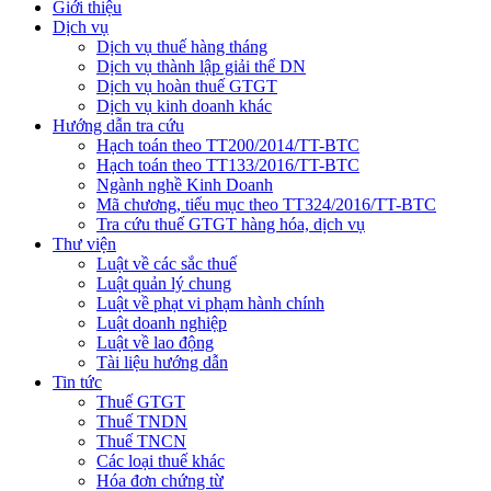
Giới thiệu
Dịch vụ
Dịch vụ thuế hàng tháng
Dịch vụ thành lập giải thể DN
Dịch vụ hoàn thuế GTGT
Dịch vụ kinh doanh khác
Hướng dẫn tra cứu
Hạch toán theo TT200/2014/TT-BTC
Hạch toán theo TT133/2016/TT-BTC
Ngành nghề Kinh Doanh
Mã chương, tiểu mục theo TT324/2016/TT-BTC
Tra cứu thuế GTGT hàng hóa, dịch vụ
Thư viện
Luật về các sắc thuế
Luật quản lý chung
Luật về phạt vi phạm hành chính
Luật doanh nghiệp
Luật về lao động
Tài liệu hướng dẫn
Tin tức
Thuế GTGT
Thuế TNDN
Thuế TNCN
Các loại thuế khác
Hóa đơn chứng từ