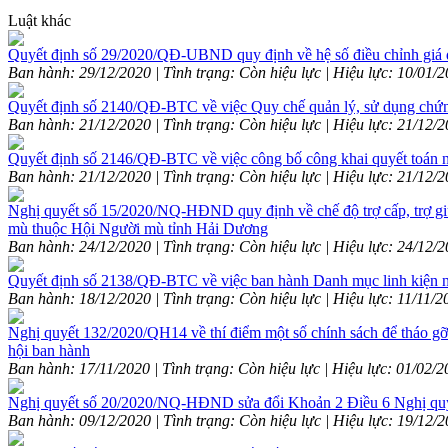
Luật khác
Quyết định số 29/2020/QĐ-UBND quy định về hệ số điều chỉnh giá đ
Ban hành: 29/12/2020 | Tình trạng: Còn hiệu lực | Hiệu lực: 10/01/
Quyết định số 2140/QĐ-BTC về việc Quy chế quản lý, sử dụng chứng
Ban hành: 21/12/2020 | Tình trạng: Còn hiệu lực | Hiệu lực: 21/12/
Quyết định số 2146/QĐ-BTC về việc công bố công khai quyết toán 
Ban hành: 21/12/2020 | Tình trạng: Còn hiệu lực | Hiệu lực: 21/12/
Nghị quyết số 15/2020/NQ-HĐND quy định về chế độ trợ cấp, trợ giúp
mù thuộc Hội Người mù tỉnh Hải Dương
Ban hành: 24/12/2020 | Tình trạng: Còn hiệu lực | Hiệu lực: 24/12/
Quyết định số 2138/QĐ-BTC về việc ban hành Danh mục linh kiện 
Ban hành: 18/12/2020 | Tình trạng: Còn hiệu lực | Hiệu lực: 11/11/
Nghị quyết 132/2020/QH14 về thí điểm một số chính sách để tháo gỡ 
hội ban hành
Ban hành: 17/11/2020 | Tình trạng: Còn hiệu lực | Hiệu lực: 01/02/
Nghị quyết số 20/2020/NQ-HĐND sửa đổi Khoản 2 Điều 6 Nghị quyết 
Ban hành: 09/12/2020 | Tình trạng: Còn hiệu lực | Hiệu lực: 19/12/