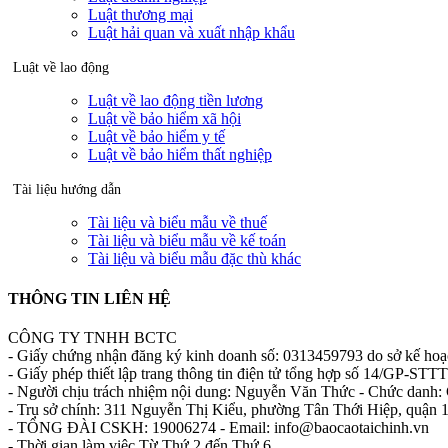
Luật thương mại
Luật hải quan và xuất nhập khẩu
Luật về lao động
Luật về lao động tiền lương
Luật về bảo hiểm xã hội
Luật về bảo hiểm y tế
Luật về bảo hiểm thất nghiệp
Tài liệu hướng dẫn
Tài liệu và biểu mẫu về thuế
Tài liệu và biểu mẫu về kế toán
Tài liệu và biểu mẫu đặc thù khác
THÔNG TIN LIÊN HỆ
CÔNG TY TNHH BCTC
- Giấy chứng nhận đăng ký kinh doanh số: 0313459793 do sở kế ho
- Giấy phép thiết lập trang thông tin điện tử tổng hợp số 14/GP-S
- Người chịu trách nhiệm nội dung: Nguyễn Văn Thức - Chức danh: 
- Trụ sở chính: 311 Nguyễn Thị Kiểu, phường Tân Thới Hiệp, quận
- TỔNG ĐÀI CSKH: 19006274 - Email: info@baocaotaichinh.vn
- Thời gian làm việc Từ Thứ 2 đến Thứ 6