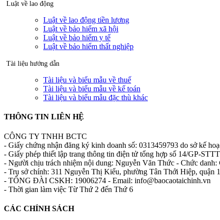
Luật về lao động
Luật về lao động tiền lương
Luật về bảo hiểm xã hội
Luật về bảo hiểm y tế
Luật về bảo hiểm thất nghiệp
Tài liệu hướng dẫn
Tài liệu và biểu mẫu về thuế
Tài liệu và biểu mẫu về kế toán
Tài liệu và biểu mẫu đặc thù khác
THÔNG TIN LIÊN HỆ
CÔNG TY TNHH BCTC
- Giấy chứng nhận đăng ký kinh doanh số: 0313459793 do sở kế ho
- Giấy phép thiết lập trang thông tin điện tử tổng hợp số 14/GP-S
- Người chịu trách nhiệm nội dung: Nguyễn Văn Thức - Chức danh: 
- Trụ sở chính: 311 Nguyễn Thị Kiểu, phường Tân Thới Hiệp, quận
- TỔNG ĐÀI CSKH: 19006274 - Email: info@baocaotaichinh.vn
- Thời gian làm việc Từ Thứ 2 đến Thứ 6
CÁC CHÍNH SÁCH