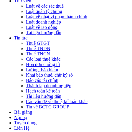
Thư viện
Luật về các sắc thuế
Luật quản lý chung
Luật về phạt vi phạm hành chính
Luật doanh nghiệp
Luật về lao động
Tài liệu hướng dẫn
Tin tức
Thuế GTGT
Thuế TNDN
Thuế TNCN
Các loại thuế khác
Hóa đơn chứng từ
Lương, bảo hiểm
Khai báo thuế, chữ ký số
Báo cáo tài chính
Thành lập doanh nghiệp
Hạch toán kế toán
Tài liệu hướng dẫn
Các vấn đề về thuế, kế toán khác
Tin về BCTC GROUP
Bài giảng
Nội bộ
Tuyển dụng
Liên Hệ