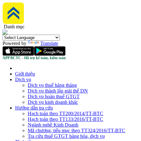
Danh mục
Powered by
Translate
APP BCTC - Hỗ trợ kế toán, kiểm toán
Giới thiệu
Dịch vụ
Dịch vụ thuế hàng tháng
Dịch vụ thành lập giải thể DN
Dịch vụ hoàn thuế GTGT
Dịch vụ kinh doanh khác
Hướng dẫn tra cứu
Hạch toán theo TT200/2014/TT-BTC
Hạch toán theo TT133/2016/TT-BTC
Ngành nghề Kinh Doanh
Mã chương, tiểu mục theo TT324/2016/TT-BTC
Tra cứu thuế GTGT hàng hóa, dịch vụ