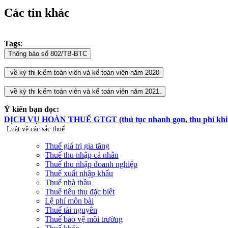
Các tin khác
Tags
:
Ý kiến bạn đọc:
DỊCH VỤ HOÀN THUẾ GTGT (thủ tục nhanh gọn, thu phí khi hoà
Luật về các sắc thuế
Thuế giá trị gia tăng
Thuế thu nhập cá nhân
Thuế thu nhập doanh nghiệp
Thuế xuất nhập khẩu
Thuế nhà thầu
Thuế tiêu thụ đặc biệt
Lệ phí môn bài
Thuế tài nguyên
Thuế bảo vệ môi trường