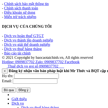
-
Chính sách bảo mật thông tin
-
Chính sách thanh toán
-
Điều khoản sử dụng
-
Miễn trừ trách nhiệm
DỊCH VỤ CỦA CHÚNG TÔI
-
Dịch vụ hoàn thuế GTGT
-
Dịch vụ thành lập doanh nghiệp
-
Dịch vụ giải thể doanh nghiệp
-
Dịch vụ thuế hàng tháng
-
Báo cáo tài chính
© 2021 Copyright by baocaotaichinh.vn, All rights reserved
Hotline: 0909837702
Zalo: 0909837702
Facebook
Thuê dịch vụ gọi số
0909837702
Đăng ký nhận văn bản pháp luật khi Mr Thức và BQT cập 
×
Họ tên:
Email:
Bỏ qua
Đồng ý
Giới thiệu
Dịch vụ
Dịch vụ thuế hàng tháng