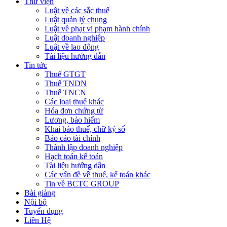
Thư viện
Luật về các sắc thuế
Luật quản lý chung
Luật về phạt vi phạm hành chính
Luật doanh nghiệp
Luật về lao động
Tài liệu hướng dẫn
Tin tức
Thuế GTGT
Thuế TNDN
Thuế TNCN
Các loại thuế khác
Hóa đơn chứng từ
Lương, bảo hiểm
Khai báo thuế, chữ ký số
Báo cáo tài chính
Thành lập doanh nghiệp
Hạch toán kế toán
Tài liệu hướng dẫn
Các vấn đề về thuế, kế toán khác
Tin về BCTC GROUP
Bài giảng
Nội bộ
Tuyển dụng
Liên Hệ