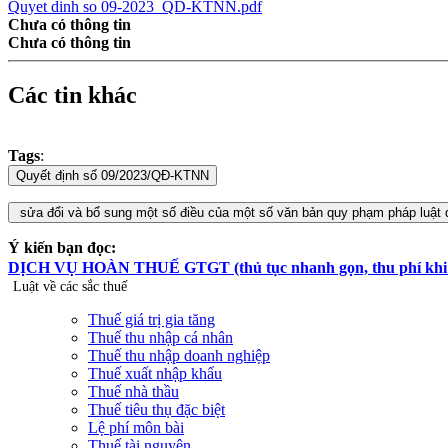
Quyet dinh so 09-2023_QD-KTNN.pdf
Chưa có thông tin
Chưa có thông tin
Các tin khác
Tags
:
Ý kiến bạn đọc:
DỊCH VỤ HOÀN THUẾ GTGT (thủ tục nhanh gọn, thu phí khi hoà
Luật về các sắc thuế
Thuế giá trị gia tăng
Thuế thu nhập cá nhân
Thuế thu nhập doanh nghiệp
Thuế xuất nhập khẩu
Thuế nhà thầu
Thuế tiêu thụ đặc biệt
Lệ phí môn bài
Thuế tài nguyên