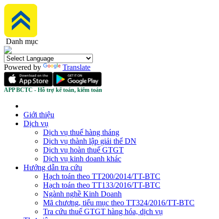
Danh mục
Powered by
Translate
APP BCTC - Hỗ trợ kế toán, kiểm toán
Giới thiệu
Dịch vụ
Dịch vụ thuế hàng tháng
Dịch vụ thành lập giải thể DN
Dịch vụ hoàn thuế GTGT
Dịch vụ kinh doanh khác
Hướng dẫn tra cứu
Hạch toán theo TT200/2014/TT-BTC
Hạch toán theo TT133/2016/TT-BTC
Ngành nghề Kinh Doanh
Mã chương, tiểu mục theo TT324/2016/TT-BTC
Tra cứu thuế GTGT hàng hóa, dịch vụ