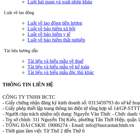
Luật hải quan và xuất nhập khẩu
Luật về lao động
Luật về lao động tiền lương
Luật về bảo hiểm xã hội
Luật về bảo hiểm y tế
Luật về bảo hiểm thất nghiệp
Tài liệu hướng dẫn
Tài liệu và biểu mẫu về thuế
Tài liệu và biểu mẫu về kế toán
Tài liệu và biểu mẫu đặc thù khác
THÔNG TIN LIÊN HỆ
CÔNG TY TNHH BCTC
- Giấy chứng nhận đăng ký kinh doanh số: 0313459793 do sở kế ho
- Giấy phép thiết lập trang thông tin điện tử tổng hợp số 14/GP-S
- Người chịu trách nhiệm nội dung: Nguyễn Văn Thức - Chức danh: 
- Trụ sở chính: 311 Nguyễn Thị Kiểu, phường Tân Thới Hiệp, quận
- TỔNG ĐÀI CSKH: 19006274 - Email: info@baocaotaichinh.vn
- Thời gian làm việc Từ Thứ 2 đến Thứ 6