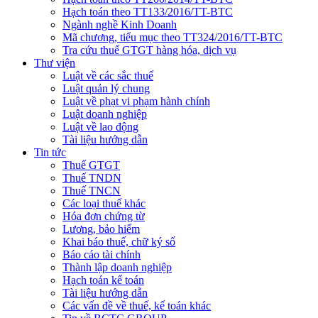
Hạch toán theo TT133/2016/TT-BTC
Ngành nghề Kinh Doanh
Mã chương, tiểu mục theo TT324/2016/TT-BTC
Tra cứu thuế GTGT hàng hóa, dịch vụ
Thư viện
Luật về các sắc thuế
Luật quản lý chung
Luật về phạt vi phạm hành chính
Luật doanh nghiệp
Luật về lao động
Tài liệu hướng dẫn
Tin tức
Thuế GTGT
Thuế TNDN
Thuế TNCN
Các loại thuế khác
Hóa đơn chứng từ
Lương, bảo hiểm
Khai báo thuế, chữ ký số
Báo cáo tài chính
Thành lập doanh nghiệp
Hạch toán kế toán
Tài liệu hướng dẫn
Các vấn đề về thuế, kế toán khác