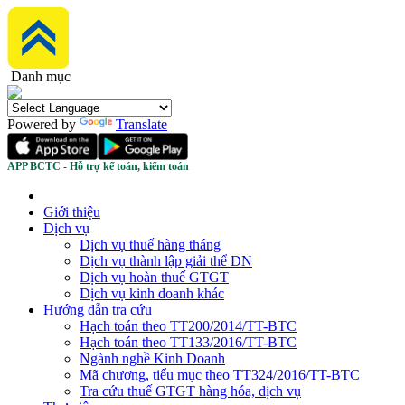
Danh mục
Powered by
Translate
APP BCTC - Hỗ trợ kế toán, kiểm toán
Giới thiệu
Dịch vụ
Dịch vụ thuế hàng tháng
Dịch vụ thành lập giải thể DN
Dịch vụ hoàn thuế GTGT
Dịch vụ kinh doanh khác
Hướng dẫn tra cứu
Hạch toán theo TT200/2014/TT-BTC
Hạch toán theo TT133/2016/TT-BTC
Ngành nghề Kinh Doanh
Mã chương, tiểu mục theo TT324/2016/TT-BTC
Tra cứu thuế GTGT hàng hóa, dịch vụ