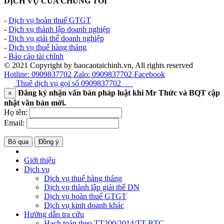
DỊCH VỤ CỦA CHÚNG TÔI
-
Dịch vụ hoàn thuế GTGT
-
Dịch vụ thành lập doanh nghiệp
-
Dịch vụ giải thể doanh nghiệp
-
Dịch vụ thuế hàng tháng
-
Báo cáo tài chính
© 2021 Copyright by baocaotaichinh.vn, All rights reserved
Hotline: 0909837702
Zalo: 0909837702
Facebook
Thuê dịch vụ gọi số
0909837702
Đăng ký nhận văn bản pháp luật khi Mr Thức và BQT cập
×
nhật văn bản mới.
Họ tên:
Email:
Bỏ qua
Đồng ý
Giới thiệu
Dịch vụ
Dịch vụ thuế hàng tháng
Dịch vụ thành lập giải thể DN
Dịch vụ hoàn thuế GTGT
Dịch vụ kinh doanh khác
Hướng dẫn tra cứu
Hạch toán theo TT200/2014/TT-BTC