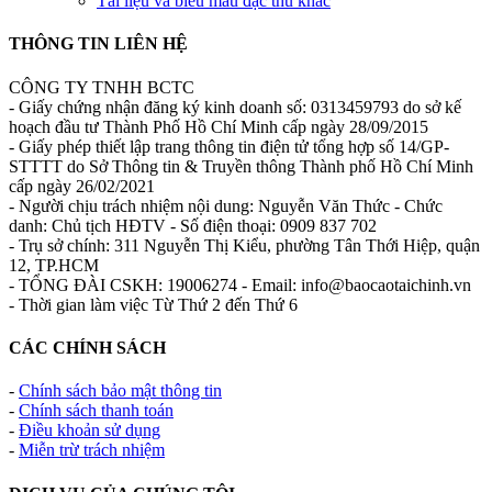
Tài liệu và biểu mẫu đặc thù khác
THÔNG TIN LIÊN HỆ
CÔNG TY TNHH BCTC
- Giấy chứng nhận đăng ký kinh doanh số: 0313459793 do sở kế
hoạch đầu tư Thành Phố Hồ Chí Minh cấp ngày 28/09/2015
- Giấy phép thiết lập trang thông tin điện tử tổng hợp số 14/GP-
STTTT do Sở Thông tin & Truyền thông Thành phố Hồ Chí Minh
cấp ngày 26/02/2021
- Người chịu trách nhiệm nội dung: Nguyễn Văn Thức - Chức
danh: Chủ tịch HĐTV - Số điện thoại: 0909 837 702
- Trụ sở chính: 311 Nguyễn Thị Kiểu, phường Tân Thới Hiệp, quận
12, TP.HCM
- TỔNG ĐÀI CSKH: 19006274 - Email: info@baocaotaichinh.vn
- Thời gian làm việc Từ Thứ 2 đến Thứ 6
CÁC CHÍNH SÁCH
-
Chính sách bảo mật thông tin
-
Chính sách thanh toán
-
Điều khoản sử dụng
-
Miễn trừ trách nhiệm