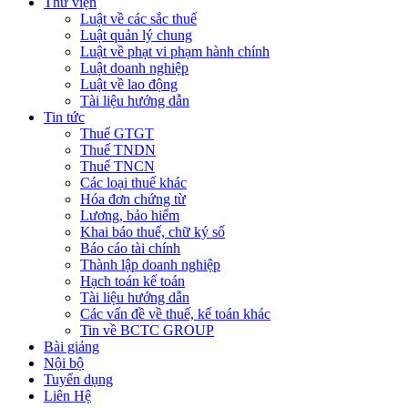
Thư viện
Luật về các sắc thuế
Luật quản lý chung
Luật về phạt vi phạm hành chính
Luật doanh nghiệp
Luật về lao động
Tài liệu hướng dẫn
Tin tức
Thuế GTGT
Thuế TNDN
Thuế TNCN
Các loại thuế khác
Hóa đơn chứng từ
Lương, bảo hiểm
Khai báo thuế, chữ ký số
Báo cáo tài chính
Thành lập doanh nghiệp
Hạch toán kế toán
Tài liệu hướng dẫn
Các vấn đề về thuế, kế toán khác
Tin về BCTC GROUP
Bài giảng
Nội bộ
Tuyển dụng
Liên Hệ