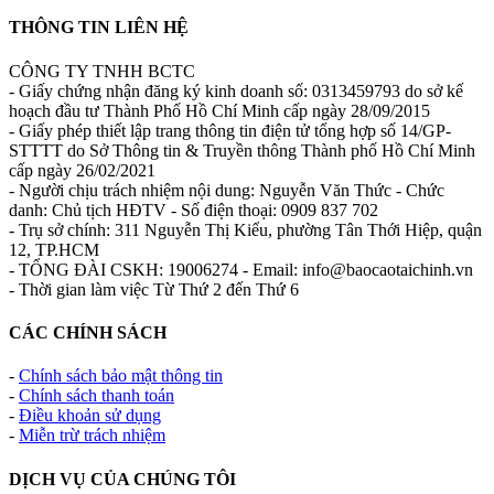
THÔNG TIN LIÊN HỆ
CÔNG TY TNHH BCTC
- Giấy chứng nhận đăng ký kinh doanh số: 0313459793 do sở kế
hoạch đầu tư Thành Phố Hồ Chí Minh cấp ngày 28/09/2015
- Giấy phép thiết lập trang thông tin điện tử tổng hợp số 14/GP-
STTTT do Sở Thông tin & Truyền thông Thành phố Hồ Chí Minh
cấp ngày 26/02/2021
- Người chịu trách nhiệm nội dung: Nguyễn Văn Thức - Chức
danh: Chủ tịch HĐTV - Số điện thoại: 0909 837 702
- Trụ sở chính: 311 Nguyễn Thị Kiểu, phường Tân Thới Hiệp, quận
12, TP.HCM
- TỔNG ĐÀI CSKH: 19006274 - Email: info@baocaotaichinh.vn
- Thời gian làm việc Từ Thứ 2 đến Thứ 6
CÁC CHÍNH SÁCH
-
Chính sách bảo mật thông tin
-
Chính sách thanh toán
-
Điều khoản sử dụng
-
Miễn trừ trách nhiệm
DỊCH VỤ CỦA CHÚNG TÔI