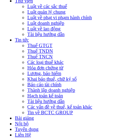
Thư viện
Luật về các sắc thuế
Luật quản lý chung
Luật về phạt vi phạm hành chính
Luật doanh nghiệp
Luật về lao động
Tài liệu hướng dẫn
Tin tức
Thuế GTGT
Thuế TNDN
Thuế TNCN
Các loại thuế khác
Hóa đơn chứng từ
Lương, bảo hiểm
Khai báo thuế, chữ ký số
Báo cáo tài chính
Thành lập doanh nghiệp
Hạch toán kế toán
Tài liệu hướng dẫn
Các vấn đề về thuế, kế toán khác
Tin về BCTC GROUP
Bài giảng
Nội bộ
Tuyển dụng
Liên Hệ