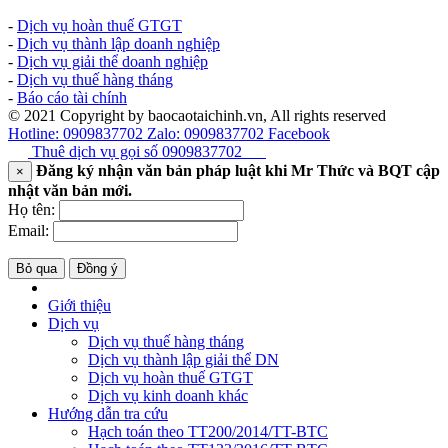
-
Dịch vụ hoàn thuế GTGT
-
Dịch vụ thành lập doanh nghiệp
-
Dịch vụ giải thể doanh nghiệp
-
Dịch vụ thuế hàng tháng
-
Báo cáo tài chính
© 2021 Copyright by baocaotaichinh.vn, All rights reserved
Hotline: 0909837702
Zalo: 0909837702
Facebook
Thuê dịch vụ gọi số
0909837702
Đăng ký nhận văn bản pháp luật khi Mr Thức và BQT cập
×
nhật văn bản mới.
Họ tên:
Email:
Bỏ qua
Đồng ý
Giới thiệu
Dịch vụ
Dịch vụ thuế hàng tháng
Dịch vụ thành lập giải thể DN
Dịch vụ hoàn thuế GTGT
Dịch vụ kinh doanh khác
Hướng dẫn tra cứu
Hạch toán theo TT200/2014/TT-BTC