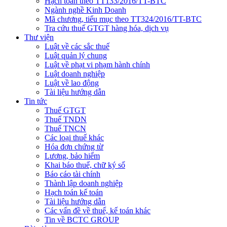
Hạch toán theo TT133/2016/TT-BTC
Ngành nghề Kinh Doanh
Mã chương, tiểu mục theo TT324/2016/TT-BTC
Tra cứu thuế GTGT hàng hóa, dịch vụ
Thư viện
Luật về các sắc thuế
Luật quản lý chung
Luật về phạt vi phạm hành chính
Luật doanh nghiệp
Luật về lao động
Tài liệu hướng dẫn
Tin tức
Thuế GTGT
Thuế TNDN
Thuế TNCN
Các loại thuế khác
Hóa đơn chứng từ
Lương, bảo hiểm
Khai báo thuế, chữ ký số
Báo cáo tài chính
Thành lập doanh nghiệp
Hạch toán kế toán
Tài liệu hướng dẫn
Các vấn đề về thuế, kế toán khác
Tin về BCTC GROUP