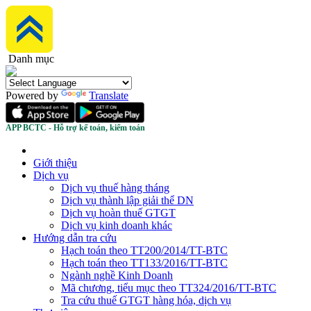
Danh mục
Powered by
Translate
APP BCTC - Hỗ trợ kế toán, kiểm toán
Giới thiệu
Dịch vụ
Dịch vụ thuế hàng tháng
Dịch vụ thành lập giải thể DN
Dịch vụ hoàn thuế GTGT
Dịch vụ kinh doanh khác
Hướng dẫn tra cứu
Hạch toán theo TT200/2014/TT-BTC
Hạch toán theo TT133/2016/TT-BTC
Ngành nghề Kinh Doanh
Mã chương, tiểu mục theo TT324/2016/TT-BTC
Tra cứu thuế GTGT hàng hóa, dịch vụ