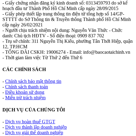
- Giấy chứng nhận đăng ký kinh doanh số: 0313459793 do sở kế
hoạch đầu tư Thành Phố Hồ Chí Minh cấp ngày 28/09/2015
- Giấy phép thiết lập trang thông tin điện tử tổng hợp số 14/GP-
STTTT do Sở Thông tin & Truyền thông Thành phố Hồ Chí Minh
cấp ngày 26/02/2021
- Người chịu trách nhiệm nội dung: Nguyễn Văn Thức - Chức
danh: Chủ tịch HĐTV - Số điện thoại: 0909 837 702
- Trụ sở chính: 311 Nguyễn Thị Kiểu, phường Tân Thới Hiệp, quận
12, TP.HCM
- TỔNG ĐÀI CSKH: 19006274 - Email: info@baocaotaichinh.vn
- Thời gian làm việc Từ Thứ 2 đến Thứ 6
CÁC CHÍNH SÁCH
-
Chính sách bảo mật thông tin
-
Chính sách thanh toán
-
Điều khoản sử dụng
-
Miễn trừ trách nhiệm
DỊCH VỤ CỦA CHÚNG TÔI
-
Dịch vụ hoàn thuế GTGT
-
Dịch vụ thành lập doanh nghiệp
-
Dịch vụ giải thể doanh nghiệp