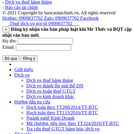
-
Dịch vụ thuế hàng tháng
-
Báo cáo tài chính
© 2021 Copyright by baocaotaichinh.vn, All rights reserved
Hotline: 0909837702
Zalo: 0909837702
Facebook
Thuê dịch vụ gọi số
0909837702
Đăng ký nhận văn bản pháp luật khi Mr Thức và BQT cập
×
nhật văn bản mới.
Họ tên:
Email:
Bỏ qua
Đồng ý
Giới thiệu
Dịch vụ
Dịch vụ thuế hàng tháng
Dịch vụ thành lập giải thể DN
Dịch vụ hoàn thuế GTGT
Dịch vụ kinh doanh khác
Hướng dẫn tra cứu
Hạch toán theo TT200/2014/TT-BTC
Hạch toán theo TT133/2016/TT-BTC
Ngành nghề Kinh Doanh
Mã chương, tiểu mục theo TT324/2016/TT-BTC
Tra cứu thuế GTGT hàng hóa, dịch vụ