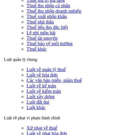
Thuế giá trị gia tăng
Thuế thu nhập cá nhân
Thuế thu nhập doanh nghiệp
Thuế xuất nhập khẩu
Thuế nhà thầu
Thuế tiêu thụ đặc biệt
Lệ phí môn bài
Thuế tài nguyên
Thuế bảo vệ môi trường
Thuế khác
Luật quản lý chung
Luật về quản lý thuế
Luật về hóa đơn
Các văn bản miễn, giảm thuế
Luật về kế toán
Luật về kiểm toán
Luật xây dựng
Luật đất đai
Luật khác
Luật về phạt vi phạm hành chính
Xử phạt về thuế
Luật về phạt hóa đơn