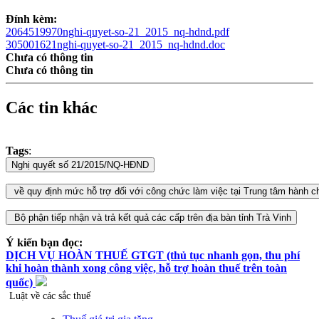
Đính kèm:
2064519970nghi-quyet-so-21_2015_nq-hdnd.pdf
305001621nghi-quyet-so-21_2015_nq-hdnd.doc
Chưa có thông tin
Chưa có thông tin
Các tin khác
Tags
:
Ý kiến bạn đọc:
DỊCH VỤ HOÀN THUẾ GTGT (thủ tục nhanh gọn, thu phí
khi hoàn thành xong công việc, hỗ trợ hoàn thuế trên toàn
quốc)
Luật về các sắc thuế