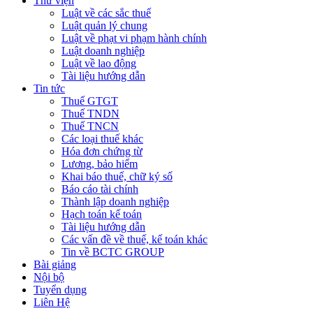
Thư viện
Luật về các sắc thuế
Luật quản lý chung
Luật về phạt vi phạm hành chính
Luật doanh nghiệp
Luật về lao động
Tài liệu hướng dẫn
Tin tức
Thuế GTGT
Thuế TNDN
Thuế TNCN
Các loại thuế khác
Hóa đơn chứng từ
Lương, bảo hiểm
Khai báo thuế, chữ ký số
Báo cáo tài chính
Thành lập doanh nghiệp
Hạch toán kế toán
Tài liệu hướng dẫn
Các vấn đề về thuế, kế toán khác
Tin về BCTC GROUP
Bài giảng
Nội bộ
Tuyển dụng
Liên Hệ