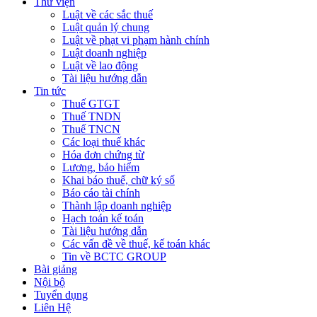
Thư viện
Luật về các sắc thuế
Luật quản lý chung
Luật về phạt vi phạm hành chính
Luật doanh nghiệp
Luật về lao động
Tài liệu hướng dẫn
Tin tức
Thuế GTGT
Thuế TNDN
Thuế TNCN
Các loại thuế khác
Hóa đơn chứng từ
Lương, bảo hiểm
Khai báo thuế, chữ ký số
Báo cáo tài chính
Thành lập doanh nghiệp
Hạch toán kế toán
Tài liệu hướng dẫn
Các vấn đề về thuế, kế toán khác
Tin về BCTC GROUP
Bài giảng
Nội bộ
Tuyển dụng
Liên Hệ