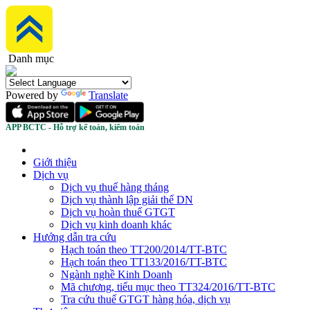
Danh mục
Powered by
Translate
APP BCTC - Hỗ trợ kế toán, kiểm toán
Giới thiệu
Dịch vụ
Dịch vụ thuế hàng tháng
Dịch vụ thành lập giải thể DN
Dịch vụ hoàn thuế GTGT
Dịch vụ kinh doanh khác
Hướng dẫn tra cứu
Hạch toán theo TT200/2014/TT-BTC
Hạch toán theo TT133/2016/TT-BTC
Ngành nghề Kinh Doanh
Mã chương, tiểu mục theo TT324/2016/TT-BTC
Tra cứu thuế GTGT hàng hóa, dịch vụ