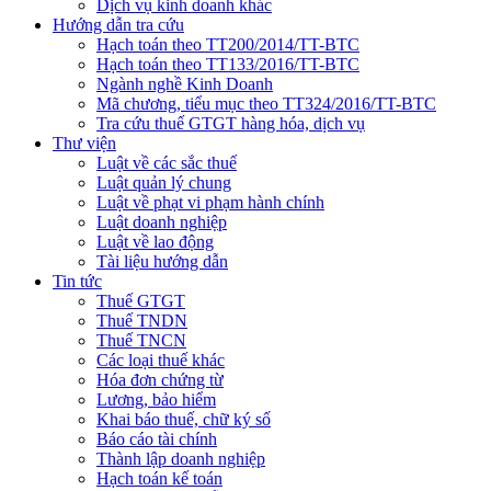
Dịch vụ kinh doanh khác
Hướng dẫn tra cứu
Hạch toán theo TT200/2014/TT-BTC
Hạch toán theo TT133/2016/TT-BTC
Ngành nghề Kinh Doanh
Mã chương, tiểu mục theo TT324/2016/TT-BTC
Tra cứu thuế GTGT hàng hóa, dịch vụ
Thư viện
Luật về các sắc thuế
Luật quản lý chung
Luật về phạt vi phạm hành chính
Luật doanh nghiệp
Luật về lao động
Tài liệu hướng dẫn
Tin tức
Thuế GTGT
Thuế TNDN
Thuế TNCN
Các loại thuế khác
Hóa đơn chứng từ
Lương, bảo hiểm
Khai báo thuế, chữ ký số
Báo cáo tài chính
Thành lập doanh nghiệp
Hạch toán kế toán