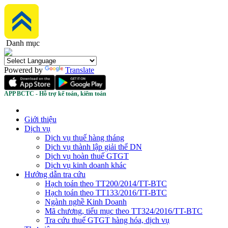
Danh mục
Powered by
Translate
APP BCTC - Hỗ trợ kế toán, kiểm toán
Giới thiệu
Dịch vụ
Dịch vụ thuế hàng tháng
Dịch vụ thành lập giải thể DN
Dịch vụ hoàn thuế GTGT
Dịch vụ kinh doanh khác
Hướng dẫn tra cứu
Hạch toán theo TT200/2014/TT-BTC
Hạch toán theo TT133/2016/TT-BTC
Ngành nghề Kinh Doanh
Mã chương, tiểu mục theo TT324/2016/TT-BTC
Tra cứu thuế GTGT hàng hóa, dịch vụ