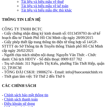
Tài liệu và biểu mẫu về thuế
Tài liệu và biểu mẫu về kế toán
Tài liệu và biểu mẫu đặc thù khác
THÔNG TIN LIÊN HỆ
CÔNG TY TNHH BCTC
- Giấy chứng nhận đăng ký kinh doanh số: 0313459793 do sở kế
hoạch đầu tư Thành Phố Hồ Chí Minh cấp ngày 28/09/2015
- Giấy phép thiết lập trang thông tin điện tử tổng hợp số 14/GP-
STTTT do Sở Thông tin & Truyền thông Thành phố Hồ Chí Minh
cấp ngày 26/02/2021
- Người chịu trách nhiệm nội dung: Nguyễn Văn Thức - Chức
danh: Chủ tịch HĐTV - Số điện thoại: 0909 837 702
- Trụ sở chính: 311 Nguyễn Thị Kiểu, phường Tân Thới Hiệp, quận
12, TP.HCM
- TỔNG ĐÀI CSKH: 19006274 - Email: info@baocaotaichinh.vn
- Thời gian làm việc Từ Thứ 2 đến Thứ 6
CÁC CHÍNH SÁCH
-
Chính sách bảo mật thông tin
-
Chính sách thanh toán
-
Điều khoản sử dụng