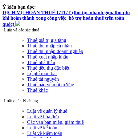
Ý kiến bạn đọc:
DỊCH VỤ HOÀN THUẾ GTGT (thủ tục nhanh gọn, thu phí
khi hoàn thành xong công việc, hỗ trợ hoàn thuế trên toàn
quốc)
Luật về các sắc thuế
Thuế giá trị gia tăng
Thuế thu nhập cá nhân
Thuế thu nhập doanh nghiệp
Thuế xuất nhập khẩu
Thuế nhà thầu
Thuế tiêu thụ đặc biệt
Lệ phí môn bài
Thuế tài nguyên
Thuế bảo vệ môi trường
Thuế khác
Luật quản lý chung
Luật về quản lý thuế
Luật về hóa đơn
Các văn bản miễn, giảm thuế
Luật về kế toán
Luật về kiểm toán