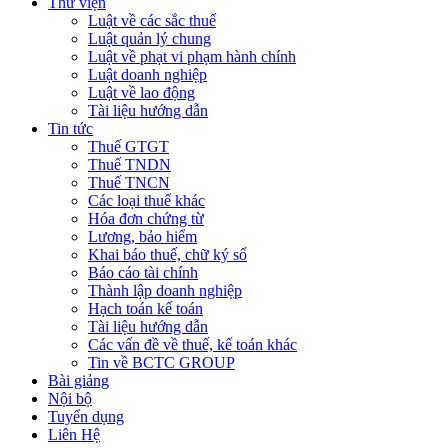
Thư viện
Luật về các sắc thuế
Luật quản lý chung
Luật về phạt vi phạm hành chính
Luật doanh nghiệp
Luật về lao động
Tài liệu hướng dẫn
Tin tức
Thuế GTGT
Thuế TNDN
Thuế TNCN
Các loại thuế khác
Hóa đơn chứng từ
Lương, bảo hiểm
Khai báo thuế, chữ ký số
Báo cáo tài chính
Thành lập doanh nghiệp
Hạch toán kế toán
Tài liệu hướng dẫn
Các vấn đề về thuế, kế toán khác
Tin về BCTC GROUP
Bài giảng
Nội bộ
Tuyển dụng
Liên Hệ