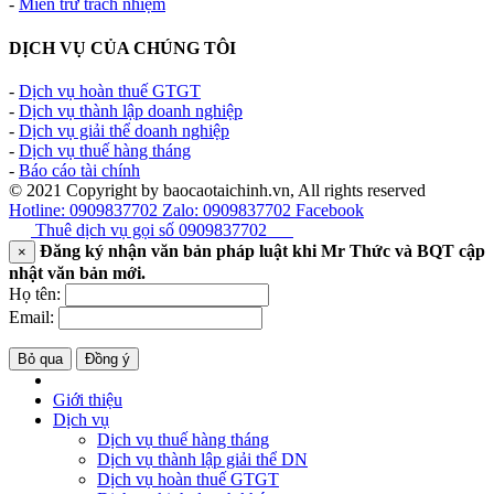
-
Miễn trừ trách nhiệm
DỊCH VỤ CỦA CHÚNG TÔI
-
Dịch vụ hoàn thuế GTGT
-
Dịch vụ thành lập doanh nghiệp
-
Dịch vụ giải thể doanh nghiệp
-
Dịch vụ thuế hàng tháng
-
Báo cáo tài chính
© 2021 Copyright by baocaotaichinh.vn, All rights reserved
Hotline: 0909837702
Zalo: 0909837702
Facebook
Thuê dịch vụ gọi số
0909837702
Đăng ký nhận văn bản pháp luật khi Mr Thức và BQT cập
×
nhật văn bản mới.
Họ tên:
Email:
Bỏ qua
Đồng ý
Giới thiệu
Dịch vụ
Dịch vụ thuế hàng tháng
Dịch vụ thành lập giải thể DN
Dịch vụ hoàn thuế GTGT