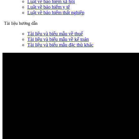
Luật về bảo hiểm xã hội
Luật về bảo hiểm y tế
Luật về bảo hiểm thất nghiệp
Tài liệu hướng dẫn
Tài liệu và biểu mẫu về thuế
Tài liệu và biểu mẫu về kế toán
Tài liệu và biểu mẫu đặc thù khác