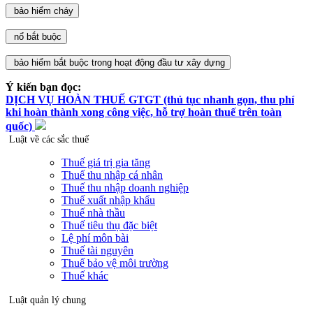
Ý kiến bạn đọc:
DỊCH VỤ HOÀN THUẾ GTGT (thủ tục nhanh gọn, thu phí
khi hoàn thành xong công việc, hỗ trợ hoàn thuế trên toàn
quốc)
Luật về các sắc thuế
Thuế giá trị gia tăng
Thuế thu nhập cá nhân
Thuế thu nhập doanh nghiệp
Thuế xuất nhập khẩu
Thuế nhà thầu
Thuế tiêu thụ đặc biệt
Lệ phí môn bài
Thuế tài nguyên
Thuế bảo vệ môi trường
Thuế khác
Luật quản lý chung