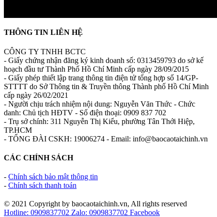
THÔNG TIN LIÊN HỆ
CÔNG TY TNHH BCTC
- Giấy chứng nhận đăng ký kinh doanh số: 0313459793 do sở kế
hoạch đầu tư Thành Phố Hồ Chí Minh cấp ngày 28/09/2015
- Giấy phép thiết lập trang thông tin điện tử tổng hợp số 14/GP-
STTTT do Sở Thông tin & Truyền thông Thành phố Hồ Chí Minh
cấp ngày 26/02/2021
- Người chịu trách nhiệm nội dung: Nguyễn Văn Thức - Chức
danh: Chủ tịch HĐTV - Số điện thoại: 0909 837 702
- Trụ sở chính: 311 Nguyễn Thị Kiểu, phường Tân Thới Hiệp,
TP.HCM
- TỔNG ĐÀI CSKH: 19006274 - Email: info@baocaotaichinh.vn
CÁC CHÍNH SÁCH
-
Chính sách bảo mật thông tin
-
Chính sách thanh toán
© 2021 Copyright by baocaotaichinh.vn, All rights reserved
Hotline: 0909837702
Zalo: 0909837702
Facebook