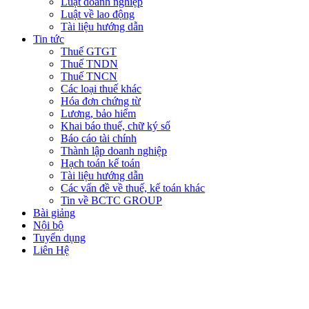
Luật doanh nghiệp
Luật về lao động
Tài liệu hướng dẫn
Tin tức
Thuế GTGT
Thuế TNDN
Thuế TNCN
Các loại thuế khác
Hóa đơn chứng từ
Lương, bảo hiểm
Khai báo thuế, chữ ký số
Báo cáo tài chính
Thành lập doanh nghiệp
Hạch toán kế toán
Tài liệu hướng dẫn
Các vấn đề về thuế, kế toán khác
Tin về BCTC GROUP
Bài giảng
Nội bộ
Tuyển dụng
Liên Hệ