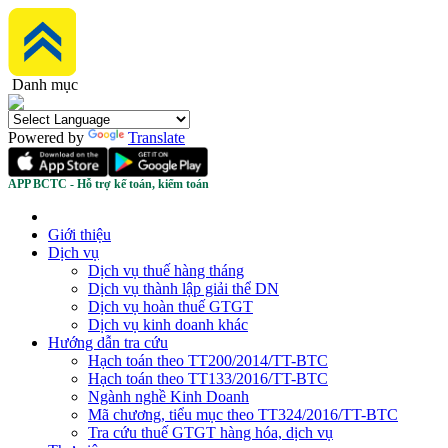
Danh mục
Powered by
Translate
APP BCTC - Hỗ trợ kế toán, kiểm toán
Giới thiệu
Dịch vụ
Dịch vụ thuế hàng tháng
Dịch vụ thành lập giải thể DN
Dịch vụ hoàn thuế GTGT
Dịch vụ kinh doanh khác
Hướng dẫn tra cứu
Hạch toán theo TT200/2014/TT-BTC
Hạch toán theo TT133/2016/TT-BTC
Ngành nghề Kinh Doanh
Mã chương, tiểu mục theo TT324/2016/TT-BTC
Tra cứu thuế GTGT hàng hóa, dịch vụ