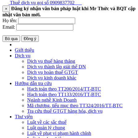
Thuê dịch vụ gọi số
0909837702
Đăng ký nhận văn bản pháp luật khi Mr Thức và BQT cập
×
nhật văn bản mới.
Họ tên:
Email:
Bỏ qua
Đồng ý
Giới thiệu
Dịch vụ
Dịch vụ thuế hàng tháng
Dịch vụ thành lập giải thể DN
Dịch vụ hoàn thuế GTGT
Dịch vụ kinh doanh khác
Hướng dẫn tra cứu
Hạch toán theo TT200/2014/TT-BTC
Hạch toán theo TT133/2016/TT-BTC
Ngành nghề Kinh Doanh
Mã chương, tiểu mục theo TT324/2016/TT-BTC
Tra cứu thuế GTGT hàng hóa, dịch vụ
Thư viện
Luật về các sắc thuế
Luật quản lý chung
Luật về phạt vi phạm hành chính