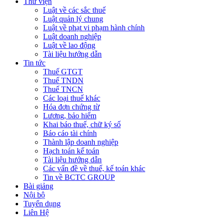
Thư viện
Luật về các sắc thuế
Luật quản lý chung
Luật về phạt vi phạm hành chính
Luật doanh nghiệp
Luật về lao động
Tài liệu hướng dẫn
Tin tức
Thuế GTGT
Thuế TNDN
Thuế TNCN
Các loại thuế khác
Hóa đơn chứng từ
Lương, bảo hiểm
Khai báo thuế, chữ ký số
Báo cáo tài chính
Thành lập doanh nghiệp
Hạch toán kế toán
Tài liệu hướng dẫn
Các vấn đề về thuế, kế toán khác
Tin về BCTC GROUP
Bài giảng
Nội bộ
Tuyển dụng
Liên Hệ