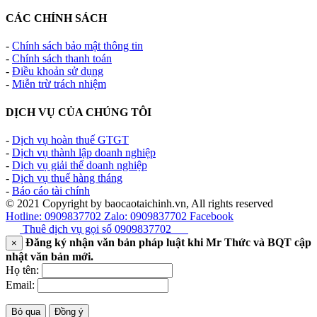
CÁC CHÍNH SÁCH
-
Chính sách bảo mật thông tin
-
Chính sách thanh toán
-
Điều khoản sử dụng
-
Miễn trừ trách nhiệm
DỊCH VỤ CỦA CHÚNG TÔI
-
Dịch vụ hoàn thuế GTGT
-
Dịch vụ thành lập doanh nghiệp
-
Dịch vụ giải thể doanh nghiệp
-
Dịch vụ thuế hàng tháng
-
Báo cáo tài chính
© 2021 Copyright by baocaotaichinh.vn, All rights reserved
Hotline: 0909837702
Zalo: 0909837702
Facebook
Thuê dịch vụ gọi số
0909837702
Đăng ký nhận văn bản pháp luật khi Mr Thức và BQT cập
×
nhật văn bản mới.
Họ tên:
Email:
Bỏ qua
Đồng ý