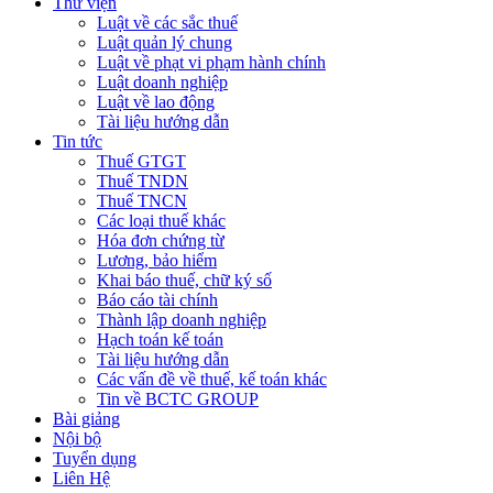
Thư viện
Luật về các sắc thuế
Luật quản lý chung
Luật về phạt vi phạm hành chính
Luật doanh nghiệp
Luật về lao động
Tài liệu hướng dẫn
Tin tức
Thuế GTGT
Thuế TNDN
Thuế TNCN
Các loại thuế khác
Hóa đơn chứng từ
Lương, bảo hiểm
Khai báo thuế, chữ ký số
Báo cáo tài chính
Thành lập doanh nghiệp
Hạch toán kế toán
Tài liệu hướng dẫn
Các vấn đề về thuế, kế toán khác
Tin về BCTC GROUP
Bài giảng
Nội bộ
Tuyển dụng
Liên Hệ