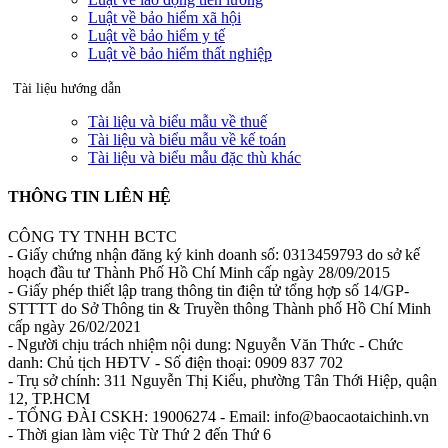
Luật về bảo hiểm xã hội
Luật về bảo hiểm y tế
Luật về bảo hiểm thất nghiệp
Tài liệu hướng dẫn
Tài liệu và biểu mẫu về thuế
Tài liệu và biểu mẫu về kế toán
Tài liệu và biểu mẫu đặc thù khác
THÔNG TIN LIÊN HỆ
CÔNG TY TNHH BCTC
- Giấy chứng nhận đăng ký kinh doanh số: 0313459793 do sở kế
hoạch đầu tư Thành Phố Hồ Chí Minh cấp ngày 28/09/2015
- Giấy phép thiết lập trang thông tin điện tử tổng hợp số 14/GP-
STTTT do Sở Thông tin & Truyền thông Thành phố Hồ Chí Minh
cấp ngày 26/02/2021
- Người chịu trách nhiệm nội dung: Nguyễn Văn Thức - Chức
danh: Chủ tịch HĐTV - Số điện thoại: 0909 837 702
- Trụ sở chính: 311 Nguyễn Thị Kiểu, phường Tân Thới Hiệp, quận
12, TP.HCM
- TỔNG ĐÀI CSKH: 19006274 - Email: info@baocaotaichinh.vn
- Thời gian làm việc Từ Thứ 2 đến Thứ 6