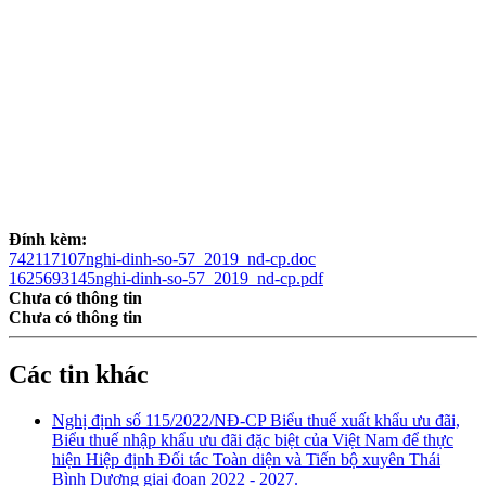
Đính kèm:
742117107nghi-dinh-so-57_2019_nd-cp.doc
1625693145nghi-dinh-so-57_2019_nd-cp.pdf
Chưa có thông tin
Chưa có thông tin
Các tin khác
Nghị định số 115/2022/NĐ-CP Biểu thuế xuất khẩu ưu đãi,
Biểu thuế nhập khẩu ưu đãi đặc biệt của Việt Nam để thực
hiện Hiệp định Đối tác Toàn diện và Tiến bộ xuyên Thái
Bình Dương giai đoạn 2022 - 2027.