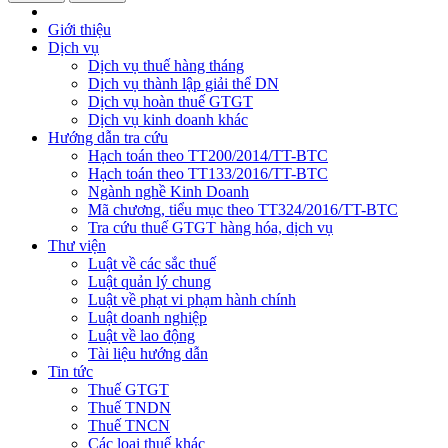
Giới thiệu
Dịch vụ
Dịch vụ thuế hàng tháng
Dịch vụ thành lập giải thể DN
Dịch vụ hoàn thuế GTGT
Dịch vụ kinh doanh khác
Hướng dẫn tra cứu
Hạch toán theo TT200/2014/TT-BTC
Hạch toán theo TT133/2016/TT-BTC
Ngành nghề Kinh Doanh
Mã chương, tiểu mục theo TT324/2016/TT-BTC
Tra cứu thuế GTGT hàng hóa, dịch vụ
Thư viện
Luật về các sắc thuế
Luật quản lý chung
Luật về phạt vi phạm hành chính
Luật doanh nghiệp
Luật về lao động
Tài liệu hướng dẫn
Tin tức
Thuế GTGT
Thuế TNDN
Thuế TNCN
Các loại thuế khác