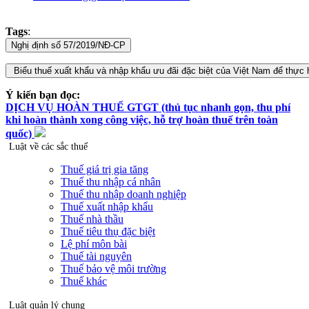
Tags
:
Ý kiến bạn đọc:
DỊCH VỤ HOÀN THUẾ GTGT (thủ tục nhanh gọn, thu phí
khi hoàn thành xong công việc, hỗ trợ hoàn thuế trên toàn
quốc)
Luật về các sắc thuế
Thuế giá trị gia tăng
Thuế thu nhập cá nhân
Thuế thu nhập doanh nghiệp
Thuế xuất nhập khẩu
Thuế nhà thầu
Thuế tiêu thụ đặc biệt
Lệ phí môn bài
Thuế tài nguyên
Thuế bảo vệ môi trường
Thuế khác
Luật quản lý chung