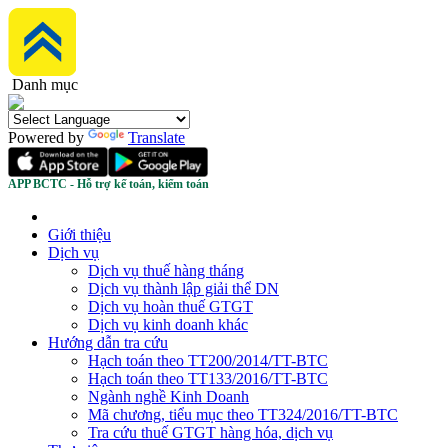
Danh mục
Powered by
Translate
APP BCTC - Hỗ trợ kế toán, kiểm toán
Giới thiệu
Dịch vụ
Dịch vụ thuế hàng tháng
Dịch vụ thành lập giải thể DN
Dịch vụ hoàn thuế GTGT
Dịch vụ kinh doanh khác
Hướng dẫn tra cứu
Hạch toán theo TT200/2014/TT-BTC
Hạch toán theo TT133/2016/TT-BTC
Ngành nghề Kinh Doanh
Mã chương, tiểu mục theo TT324/2016/TT-BTC
Tra cứu thuế GTGT hàng hóa, dịch vụ