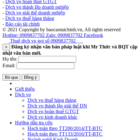
-
Dịch vụ hoàn thuế GTGT
-
Dịch vụ thành lập doanh nghiệp
-
Dịch vụ giải thể doanh nghiệp
-
Dịch vụ thuế hàng tháng
-
Báo cáo tài chính
© 2021 Copyright by baocaotaichinh.vn, All rights reserved
Hotline: 0909837702
Zalo: 0909837702
Facebook
Thuê dịch vụ gọi số
0909837702
Đăng ký nhận văn bản pháp luật khi Mr Thức và BQT cập
×
nhật văn bản mới.
Họ tên:
Email:
Bỏ qua
Đồng ý
Giới thiệu
Dịch vụ
Dịch vụ thuế hàng tháng
Dịch vụ thành lập giải thể DN
Dịch vụ hoàn thuế GTGT
Dịch vụ kinh doanh khác
Hướng dẫn tra cứu
Hạch toán theo TT200/2014/TT-BTC
Hạch toán theo TT133/2016/TT-BTC
Ngành nghề Kinh Doanh