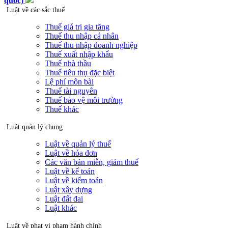
quốc)
Luật về các sắc thuế
Thuế giá trị gia tăng
Thuế thu nhập cá nhân
Thuế thu nhập doanh nghiệp
Thuế xuất nhập khẩu
Thuế nhà thầu
Thuế tiêu thụ đặc biệt
Lệ phí môn bài
Thuế tài nguyên
Thuế bảo vệ môi trường
Thuế khác
Luật quản lý chung
Luật về quản lý thuế
Luật về hóa đơn
Các văn bản miễn, giảm thuế
Luật về kế toán
Luật về kiểm toán
Luật xây dựng
Luật đất đai
Luật khác
Luật về phạt vi phạm hành chính