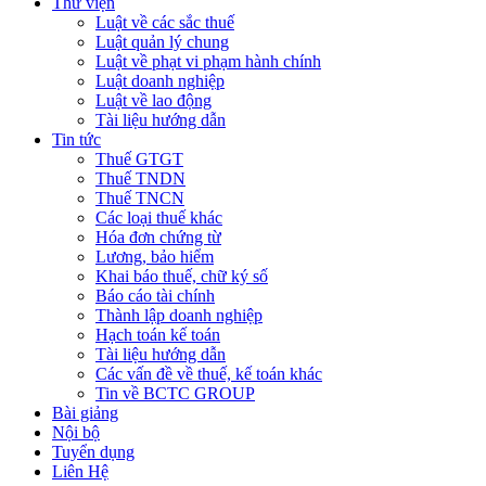
Thư viện
Luật về các sắc thuế
Luật quản lý chung
Luật về phạt vi phạm hành chính
Luật doanh nghiệp
Luật về lao động
Tài liệu hướng dẫn
Tin tức
Thuế GTGT
Thuế TNDN
Thuế TNCN
Các loại thuế khác
Hóa đơn chứng từ
Lương, bảo hiểm
Khai báo thuế, chữ ký số
Báo cáo tài chính
Thành lập doanh nghiệp
Hạch toán kế toán
Tài liệu hướng dẫn
Các vấn đề về thuế, kế toán khác
Tin về BCTC GROUP
Bài giảng
Nội bộ
Tuyển dụng
Liên Hệ