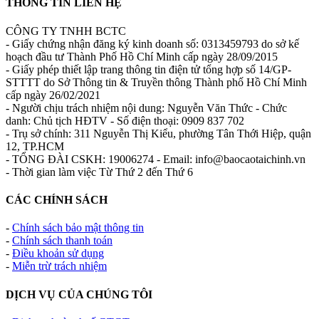
THÔNG TIN LIÊN HỆ
CÔNG TY TNHH BCTC
- Giấy chứng nhận đăng ký kinh doanh số: 0313459793 do sở kế
hoạch đầu tư Thành Phố Hồ Chí Minh cấp ngày 28/09/2015
- Giấy phép thiết lập trang thông tin điện tử tổng hợp số 14/GP-
STTTT do Sở Thông tin & Truyền thông Thành phố Hồ Chí Minh
cấp ngày 26/02/2021
- Người chịu trách nhiệm nội dung: Nguyễn Văn Thức - Chức
danh: Chủ tịch HĐTV - Số điện thoại: 0909 837 702
- Trụ sở chính: 311 Nguyễn Thị Kiểu, phường Tân Thới Hiệp, quận
12, TP.HCM
- TỔNG ĐÀI CSKH: 19006274 - Email: info@baocaotaichinh.vn
- Thời gian làm việc Từ Thứ 2 đến Thứ 6
CÁC CHÍNH SÁCH
-
Chính sách bảo mật thông tin
-
Chính sách thanh toán
-
Điều khoản sử dụng
-
Miễn trừ trách nhiệm
DỊCH VỤ CỦA CHÚNG TÔI