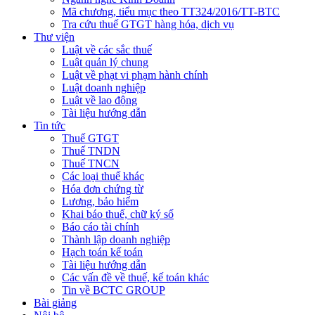
Mã chương, tiểu mục theo TT324/2016/TT-BTC
Tra cứu thuế GTGT hàng hóa, dịch vụ
Thư viện
Luật về các sắc thuế
Luật quản lý chung
Luật về phạt vi phạm hành chính
Luật doanh nghiệp
Luật về lao động
Tài liệu hướng dẫn
Tin tức
Thuế GTGT
Thuế TNDN
Thuế TNCN
Các loại thuế khác
Hóa đơn chứng từ
Lương, bảo hiểm
Khai báo thuế, chữ ký số
Báo cáo tài chính
Thành lập doanh nghiệp
Hạch toán kế toán
Tài liệu hướng dẫn
Các vấn đề về thuế, kế toán khác
Tin về BCTC GROUP
Bài giảng