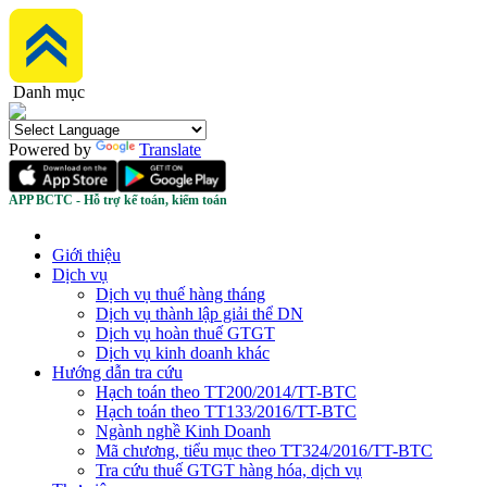
Danh mục
Powered by
Translate
APP BCTC - Hỗ trợ kế toán, kiểm toán
Giới thiệu
Dịch vụ
Dịch vụ thuế hàng tháng
Dịch vụ thành lập giải thể DN
Dịch vụ hoàn thuế GTGT
Dịch vụ kinh doanh khác
Hướng dẫn tra cứu
Hạch toán theo TT200/2014/TT-BTC
Hạch toán theo TT133/2016/TT-BTC
Ngành nghề Kinh Doanh
Mã chương, tiểu mục theo TT324/2016/TT-BTC
Tra cứu thuế GTGT hàng hóa, dịch vụ