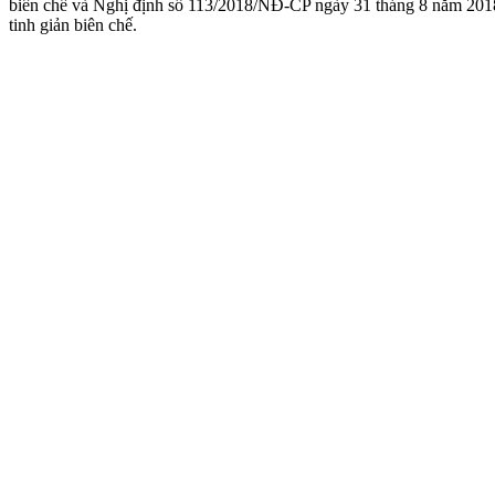
biên chế và Nghị định số 113/2018/NĐ-CP ngày 31 tháng 8 năm 2018
tinh giản biên chế.