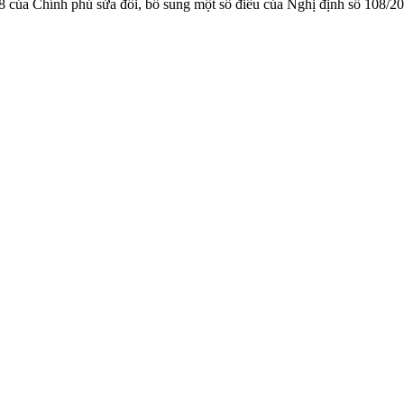
 của Chính phủ sửa đổi, bổ sung một số điều của Nghị định số 108/