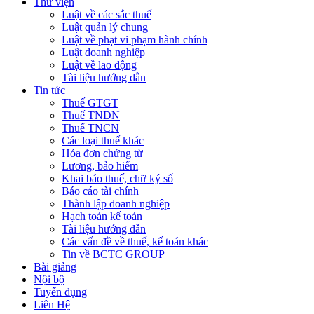
Thư viện
Luật về các sắc thuế
Luật quản lý chung
Luật về phạt vi phạm hành chính
Luật doanh nghiệp
Luật về lao động
Tài liệu hướng dẫn
Tin tức
Thuế GTGT
Thuế TNDN
Thuế TNCN
Các loại thuế khác
Hóa đơn chứng từ
Lương, bảo hiểm
Khai báo thuế, chữ ký số
Báo cáo tài chính
Thành lập doanh nghiệp
Hạch toán kế toán
Tài liệu hướng dẫn
Các vấn đề về thuế, kế toán khác
Tin về BCTC GROUP
Bài giảng
Nội bộ
Tuyển dụng
Liên Hệ