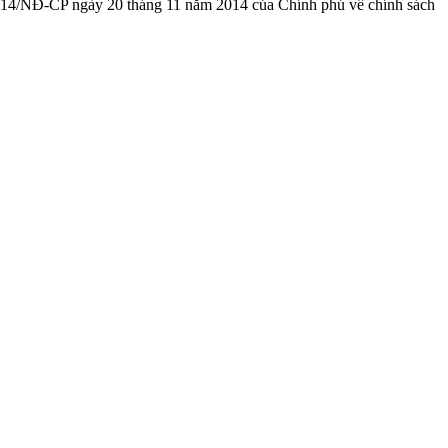
2014/NĐ-CP ngày 20 tháng 11 năm 2014 của Chính phủ về chính sách