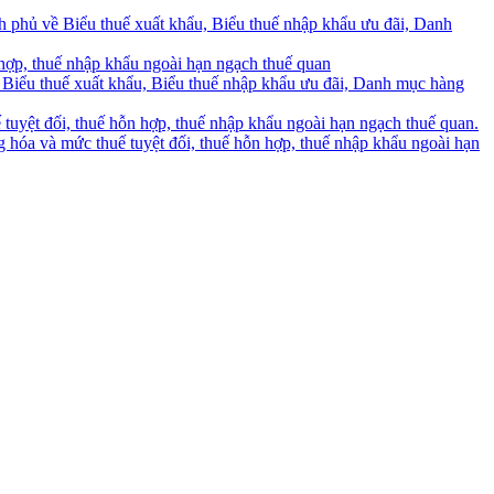
phủ về Biểu thuế xuất khẩu, Biểu thuế nhập khẩu ưu đãi, Danh
hợp, thuế nhập khẩu ngoài hạn ngạch thuế quan
Biểu thuế xuất khẩu, Biểu thuế nhập khẩu ưu đãi, Danh mục hàng
uyệt đối, thuế hỗn hợp, thuế nhập khẩu ngoài hạn ngạch thuế quan.
hóa và mức thuế tuyệt đối, thuế hỗn hợp, thuế nhập khẩu ngoài hạn