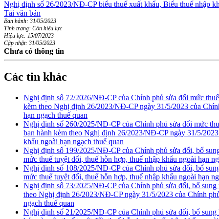
Nghị định số 26/2023/NĐ-CP biểu thuế xuất khẩu, Biểu thuế nhập kh
Tải văn bản
Ban hành: 31/05/2023
Tình trạng: Còn hiệu lực
Hiệu lực: 15/07/2023
Cập nhật: 31/05/2023
Chưa có thông tin
Các tin khác
Nghị định số 72/2026/NĐ-CP của Chính phủ sửa đổi mức thuế su
kèm theo Nghị định 26/2023/NĐ-CP ngày 31/5/2023 của Chính p
hạn ngạch thuế quan
Nghị định số 260/2025/NĐ-CP của Chính phủ sửa đổi mức thuế 
ban hành kèm theo Nghị định 26/2023/NĐ-CP ngày 31/5/2023 củ
khẩu ngoài hạn ngạch thuế quan
Nghị định số 199/2025/NĐ-CP của Chính phủ sửa đổi, bổ sung
mức thuế tuyệt đối, thuế hỗn hợp, thuế nhập khẩu ngoài hạn n
Nghị định số 108/2025/NĐ-CP của Chính phủ sửa đổi, bổ sung
mức thuế tuyệt đối, thuế hỗn hợp, thuế nhập khẩu ngoài hạn n
Nghị định số 73/2025/NĐ-CP của Chính phủ sửa đổi, bổ sung m
theo Nghị định 26/2023/NĐ-CP ngày 31/5/2023 của Chính phủ v
ngạch thuế quan
Nghị định số 21/2025/NĐ-CP của Chính phủ sửa đổi, bổ sung 