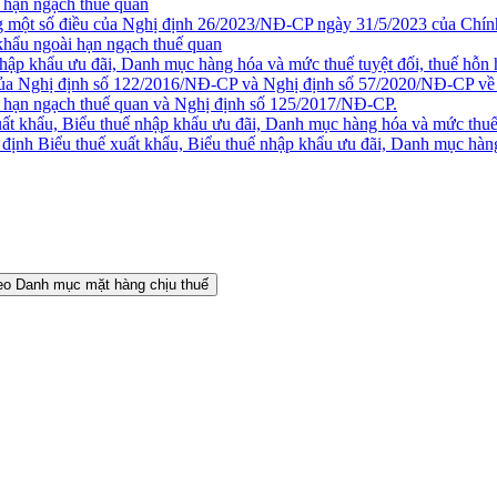
i hạn ngạch thuế quan
 một số điều của Nghị định 26/2023/NĐ-CP ngày 31/5/2023 của Chính 
khẩu ngoài hạn ngạch thuế quan
hập khẩu ưu đãi, Danh mục hàng hóa và mức thuế tuyệt đối, thuế hỗn 
của Nghị định số 122/2016/NĐ-CP và Nghị định số 57/2020/NĐ-CP về 
ài hạn ngạch thuế quan và Nghị định số 125/2017/NĐ-CP.
ất khẩu, Biểu thuế nhập khẩu ưu đãi, Danh mục hàng hóa và mức thuế t
nh Biểu thuế xuất khẩu, Biểu thuế nhập khẩu ưu đãi, Danh mục hàng 