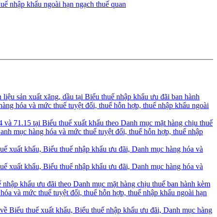
huế nhập khẩu ngoài hạn ngạch thuế quan
liệu sản xuất xăng, dầu tại Biểu thuế nhập khẩu ưu đãi ban hành
ng hóa và mức thuế tuyệt đối, thuế hỗn hợp, thuế nhập khẩu ngoài
 và 71.15 tại Biểu thuế xuất khẩu theo Danh mục mặt hàng chịu thuế
nh mục hàng hóa và mức thuế tuyệt đối, thuế hỗn hợp, thuế nhập
ế xuất khẩu, Biểu thuế nhập khẩu ưu đãi, Danh mục hàng hóa và
ế xuất khẩu, Biểu thuế nhập khẩu ưu đãi, Danh mục hàng hóa và
uế nhập khẩu ưu đãi theo Danh mục mặt hàng chịu thuế ban hành kèm
óa và mức thuế tuyệt đối, thuế hỗn hợp, thuế nhập khẩu ngoài hạn
ề Biểu thuế xuất khẩu, Biểu thuế nhập khẩu ưu đãi, Danh mục hàng