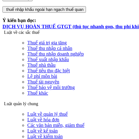
Ý kiến bạn đọc:
DỊCH VỤ HOÀN THUẾ GTGT (thủ tục nhanh gọn, thu phí khi hoà
Luật về các sắc thuế
Thuế giá trị gia tăng
Thuế thu nhập cá nhân
Thuế thu nhập doanh nghiệp
Thuế xuất nhập khẩu
Thuế nhà thầu
Thuế tiêu thụ đặc biệt
Lệ phí môn bài
Thuế tài nguyên
Thuế bảo vệ môi trường
Thuế khác
Luật quản lý chung
Luật về quản lý thuế
Luật về hóa đơn
Các văn bản miễn, giảm thuế
Luật về kế toán
Luật về kiểm toán