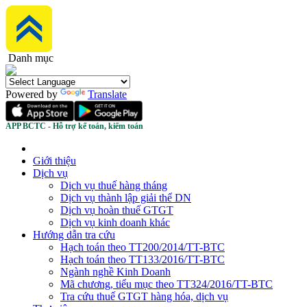
Danh mục
Powered by
Translate
APP BCTC - Hỗ trợ kế toán, kiểm toán
Giới thiệu
Dịch vụ
Dịch vụ thuế hàng tháng
Dịch vụ thành lập giải thể DN
Dịch vụ hoàn thuế GTGT
Dịch vụ kinh doanh khác
Hướng dẫn tra cứu
Hạch toán theo TT200/2014/TT-BTC
Hạch toán theo TT133/2016/TT-BTC
Ngành nghề Kinh Doanh
Mã chương, tiểu mục theo TT324/2016/TT-BTC
Tra cứu thuế GTGT hàng hóa, dịch vụ