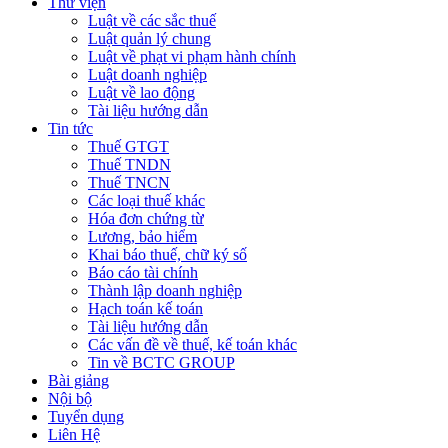
Thư viện
Luật về các sắc thuế
Luật quản lý chung
Luật về phạt vi phạm hành chính
Luật doanh nghiệp
Luật về lao động
Tài liệu hướng dẫn
Tin tức
Thuế GTGT
Thuế TNDN
Thuế TNCN
Các loại thuế khác
Hóa đơn chứng từ
Lương, bảo hiểm
Khai báo thuế, chữ ký số
Báo cáo tài chính
Thành lập doanh nghiệp
Hạch toán kế toán
Tài liệu hướng dẫn
Các vấn đề về thuế, kế toán khác
Tin về BCTC GROUP
Bài giảng
Nội bộ
Tuyển dụng
Liên Hệ